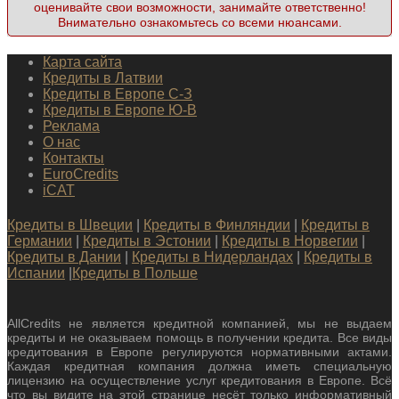
оценивайте свои возможности, занимайте ответственно!
Внимательно ознакомьтесь со всеми нюансами.
Карта сайта
Кредиты в Латвии
Кредиты в Европе С-З
Кредиты в Европе Ю-В
Реклама
О нас
Контакты
EuroCredits
iCAT
Кредиты в Швеции
|
Кредиты в Финляндии
|
Кредиты в
Германии
|
Кредиты в Эстонии
|
Кредиты в Норвегии
|
Кредиты в Дании
|
Кредиты в Нидерландах
|
Кредиты в
Испании
|
Кредиты в Польше
AllCredits не является кредитной компанией, мы не выдаем
кредиты и не оказываем помощь в получении кредита. Все виды
кредитования в Европе регулируются нормативными актами.
Каждая кредитная компания должна иметь специальную
лицензию на осуществление услуг кредитования в Европе. Всё
что вы видите на этой странице несёт только информативный