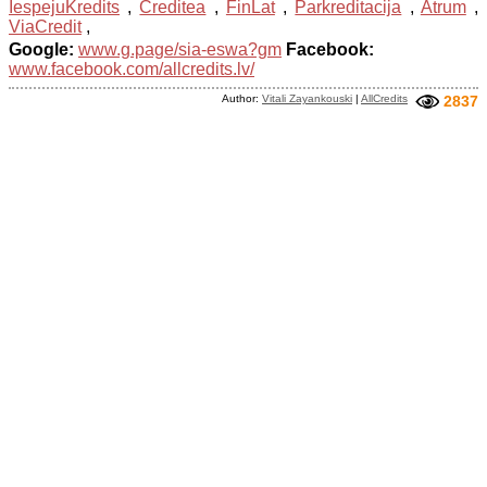
IespejuKredits
,
Creditea
,
FinLat
,
Parkreditacija
,
Atrum
,
ViaCredit
,
Google:
www.g.page/sia-eswa?gm
Facebook:
www.facebook.com/allcredits.lv/
Author:
Vitali Zayankouski
|
AllCredits
2837