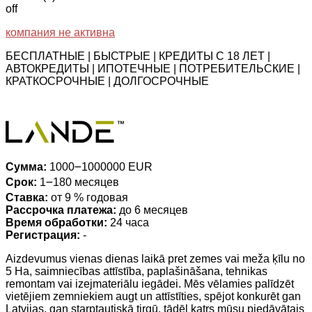
off
компания не активна
БЕСПЛАТНЫЕ | БЫСТРЫЕ | КРЕДИТЫ С 18 ЛЕТ |
АВТОКРЕДИТЫ | ИПОТЕЧНЫЕ | ПОТРЕБИТЕЛЬСКИЕ |
КРАТКОСРОЧНЫЕ | ДОЛГОСРОЧНЫЕ
Сумма:
1000౼1000000 EUR
Срок:
1౼180 месяцев
Ставка:
от 9 % годовая
Рассрочка платежа:
до 6 месяцев
Время обработки:
24 часа
Регистрация:
-
Aizdevumus vienas dienas laikā pret zemes vai meža ķīlu no
5 Ha, saimniecības attīstība, paplašināšana, tehnikas
remontam vai izejmateriālu iegādei. Mēs vēlamies palīdzēt
vietējiem zemniekiem augt un attīstīties, spējot konkurēt gan
Latvijas, gan starptautiskā tirgū, tādēļ katrs mūsu piedāvātais