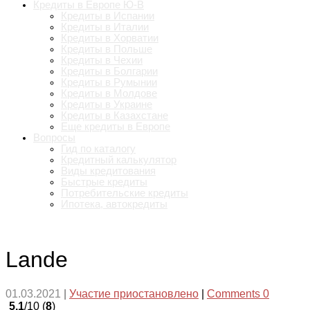
Кредиты в Европе Ю-В
Кредиты в Испании
Кредиты в Италии
Кредиты в Хорватии
Кредиты в Польше
Кредиты в Чехии
Кредиты в Болгарии
Кредиты в Румынии
Кредиты в Молдове
Кредиты в Украине
Кредиты в Казахстане
Еще кредиты в Европе
Вопросы
Гид по каталогу
Кредитный калькулятор
Виды кредитования
Быстрые кредиты
Потребительские кредиты
Ипотека, автокредиты
Lande
01.03.2021
|
Участие приостановлено
|
Comments 0
5.1
/10 (
8
)