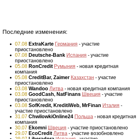
Последние изменения:
07.08
ExtraKarte
Германия
- участие
приостановлено
07.08
Deutsche-Bank
Испания
- участие
приостановлено
05.08
RonCredit
Румыния
- новая кредитная
компания
05.08
CreditBar, Zaimer
Казахстан
- участие
приостановлено
03.08
Wandoo
Литва
- новая кредитная компания
03.08
GoodCash, NatFinans
Швеция
- участие
приостановлено
03.08
SofKredit, KreditiWeb, MrFinan
Италия
-
участие приостановлено
31.07
ChwilowkiOnline24
Польша
- новая кредитная
компания
30.07
Ekomni
Швеция
- участие приостановлено
29.07
EcoCredit
Литва
- участие возобновлено
29.07
Liberadora
Испания
- участие