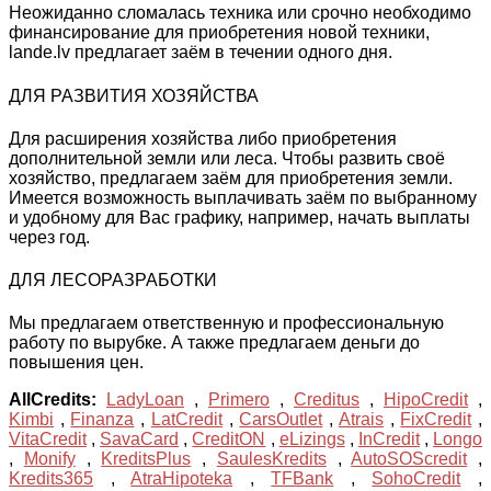
Неожиданно сломалась техника или срочно необходимо
финансирование для приобретения новой техники,
lande.lv предлагает заём в течении одного дня.
ДЛЯ РАЗВИТИЯ ХОЗЯЙСТВА
Для расширения хозяйства либо приобретения
дополнительной земли или леса. Чтобы развить своё
хозяйство, предлагаем заём для приобретения земли.
Имеется возможность выплачивать заём по выбранному
и удобному для Вас графику, например, начать выплаты
через год.
ДЛЯ ЛЕСОРАЗРАБОТКИ
Мы предлагаем ответственную и профессиональную
работу по вырубке. А также предлагаем деньги до
повышения цен.
AllCredits:
LadyLoan
,
Primero
,
Creditus
,
HipoCredit
,
Kimbi
,
Finanza
,
LatCredit
,
CarsOutlet
,
Atrais
,
FixCredit
,
VitaCredit
,
SavaCard
,
CreditON
,
eLizings
,
InCredit
,
Longo
,
Monify
,
KreditsPlus
,
SaulesKredits
,
AutoSOScredit
,
Kredits365
,
AtraHipoteka
,
TFBank
,
SohoCredit
,