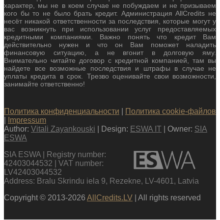
характер, мы не в коем случае не побуждаем и не призываем
кого бы то не было брать кредит. Администрация AllCredits не
несёт никакой ответственности за последствия, которые могут у
вас возникнуть при использовании услуг предоставляемых
кредитными компаниями. Важно понять что кредит Вам
действительно нужен и что он Вам поможет наладить
финансовую ситуацию, а не вгонит в долговую яму.
Внимательно читайте договор с кредитной компанией, там вы
найдете все возможные последствия и штрафы в случае не
уплаты кредита в срок. Трезво оценивайте свои возможности,
занимайте ответственно!
Политика конфиденциальности
|
Политика cookie-файлов
|
Impressum
Author:
Vitali Zayankouski
| Design:
ESWA IT
| Owner:
SIA
ESWA
SIA ESWA | Registry number:
42403044532 | VAT number:
LV42403044532
Address: Bralu Skrindu iela 9, Rezekne, LV-4601, Latvia
Copyright © 2013-2026
AllCredits.LV
| All rights reserved