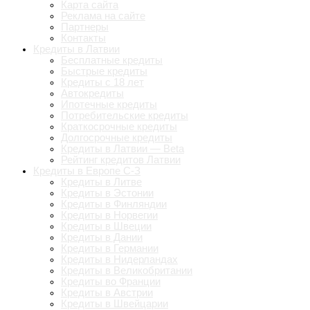
Карта сайта
Реклама на сайте
Партнеры
Контакты
Кредиты в Латвии
Бесплатные кредиты
Быстрые кредиты
Кредиты с 18 лет
Автокредиты
Ипотечные кредиты
Потребительские кредиты
Краткосрочные кредиты
Долгосрочные кредиты
Кредиты в Латвии — Beta
Рейтинг кредитов Латвии
Кредиты в Европе С-З
Кредиты в Литве
Кредиты в Эстонии
Кредиты в Финляндии
Кредиты в Норвегии
Кредиты в Швеции
Кредиты в Дании
Кредиты в Германии
Кредиты в Нидерландах
Кредиты в Великобритании
Кредиты во Франции
Кредиты в Австрии
Кредиты в Швейцарии