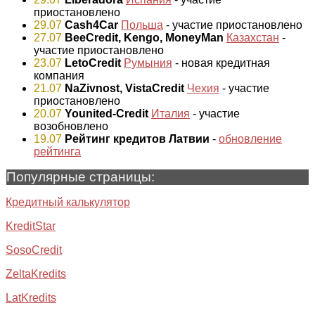
приостановлено
29.07
Cash4Car
Польша
- участие приостановлено
27.07
BeeCredit, Kengo, MoneyMan
Казахстан
-
участие приостановлено
23.07
LetoCredit
Румыния
- новая кредитная
компания
21.07
NaZivnost, VistaCredit
Чехия
- участие
приостановлено
20.07
Younited-Credit
Италия
- участие
возобновлено
19.07
Рейтинг кредитов Латвии
-
обновление
рейтинга
Популярные страницы:
Кредитный калькулятор
KreditStar
SosoCredit
ZeltaKredits
LatKredits