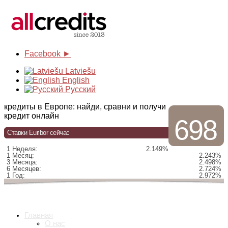
Facebook ►
Latviešu
English
Русский
кредиты в Европе: найди, сравни и получи
кредит онлайн
698
Ставки Euribor сейчас
1 Неделя:
2.149%
1 Месяц:
2.243%
3 Месяца:
2.498%
6 Месяцев:
2.724%
1 Год:
2.972%
Главная
О нас