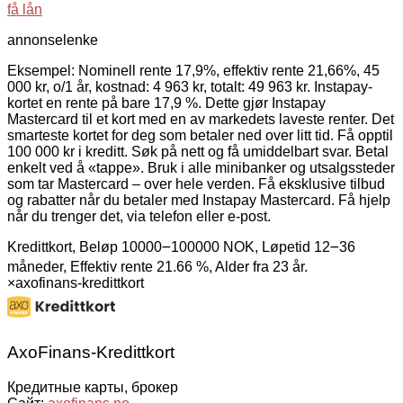
få lån
annonselenke
Eksempel: Nominell rente 17,9%, effektiv rente 21,66%, 45
000 kr, o/1 år, kostnad: 4 963 kr, totalt: 49 963 kr. Instapay-
kortet en rente på bare 17,9 %. Dette gjør Instapay
Mastercard til et kort med en av markedets laveste renter. Det
smarteste kortet for deg som betaler ned over litt tid. Få opptil
100 000 kr i kreditt. Søk på nett og få umiddelbart svar. Betal
enkelt ved å «tappe». Bruk i alle minibanker og utsalgssteder
som tar Mastercard – over hele verden. Få eksklusive tilbud
og rabatter når du betaler med Instapay Mastercard. Få hjelp
når du trenger det, via telefon eller e-post.
Kredittkort, Beløp 10000౼100000 NOK, Løpetid 12౼36
måneder, Effektiv rente 21.66 %, Alder fra 23 år.
×
axofinans-kredittkort
AxoFinans-Kredittkort
Кредитные карты, брокер