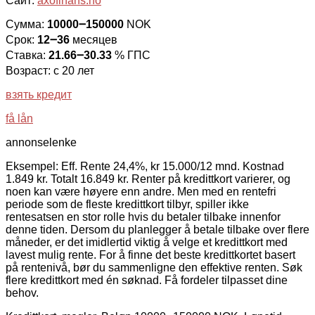
Сайт:
axofinans.no
Сумма:
10000౼150000
NOK
Срок:
12౼36
месяцев
Ставка:
21.66౼30.33
% ГПС
Возраст: с 20 лет
взять кредит
få lån
annonselenke
Eksempel: Eff. Rente 24,4%, kr 15.000/12 mnd. Kostnad
1.849 kr. Totalt 16.849 kr. Renter på kredittkort varierer, og
noen kan være høyere enn andre. Men med en rentefri
periode som de fleste kredittkort tilbyr, spiller ikke
rentesatsen en stor rolle hvis du betaler tilbake innenfor
denne tiden. Dersom du planlegger å betale tilbake over flere
måneder, er det imidlertid viktig å velge et kredittkort med
lavest mulig rente. For å finne det beste kredittkortet basert
på rentenivå, bør du sammenligne den effektive renten. Søk
flere kredittkort med én søknad. Få fordeler tilpasset dine
behov.