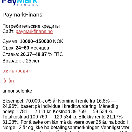
PaymarkFinans
Потребительские кредиты
Сайт:
paymarkfinans.no
Сумма:
10000౼150000
NOK
Срок:
24౼60
месяцев
Ставка:
20.37౼48.87
% ГПС
Возраст: с 25 лет
взять кредит
få lån
annonselenke
Eksempel: 70.000,-, o/5 år Nominell rente fra 16.8% —
24,96%, basert på individuell kredittvurdering. Månedlig
beløp 1 781 — 2 111 kr. Kostnad 39 769 — 59 534 kr.
Totalkostnad 109 769 — 129 534 kr. Effektiv rente 21,17% —
31,28%. For å søke om lån må du være over 25 år, ha bodd i
Norge i 2 år og ikke ha betalingsanmerkninger. Vennligst vær