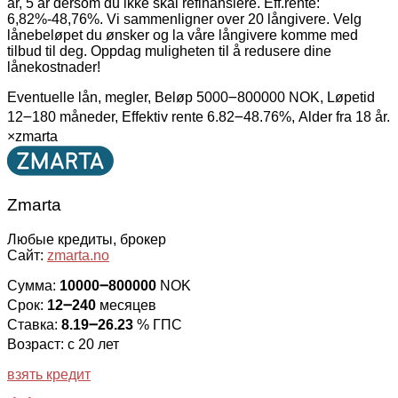
år, 5 år dersom du ikke skal refinansiere. Eff.rente:
6,82%-48,76%. Vi sammenligner over 20 långivere. Velg
lånebeløpet du ønsker og la våre långivere komme med
tilbud til deg. Oppdag muligheten til å redusere dine
lånekostnader!
Eventuelle lån, megler, Beløp 5000౼800000 NOK, Løpetid
12౼180 måneder, Effektiv rente 6.82౼48.76%, Alder fra 18 år.
×
zmarta
Zmarta
Любые кредиты, брокер
Сайт:
zmarta.no
Сумма:
10000౼800000
NOK
Срок:
12౼240
месяцев
Ставка:
8.19౼26.23
% ГПС
Возраст: с 20 лет
взять кредит