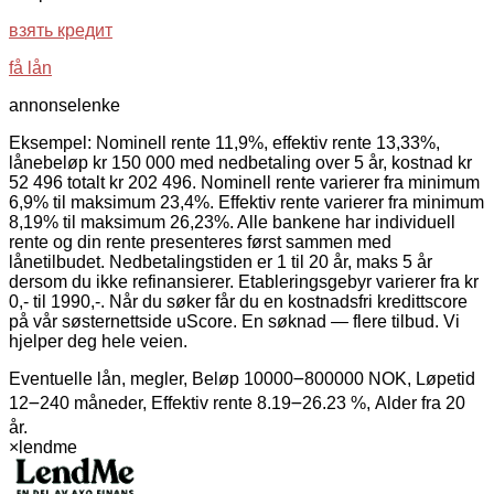
взять кредит
få lån
annonselenke
Eksempel: Nominell rente 11,9%, effektiv rente 13,33%,
lånebeløp kr 150 000 med nedbetaling over 5 år, kostnad kr
52 496 totalt kr 202 496. Nominell rente varierer fra minimum
6,9% til maksimum 23,4%. Effektiv rente varierer fra minimum
8,19% til maksimum 26,23%. Alle bankene har individuell
rente og din rente presenteres først sammen med
lånetilbudet. Nedbetalingstiden er 1 til 20 år, maks 5 år
dersom du ikke refinansierer. Etableringsgebyr varierer fra kr
0,- til 1990,-. Når du søker får du en kostnadsfri kredittscore
på vår søsternettside uScore. En søknad — flere tilbud. Vi
hjelper deg hele veien.
Eventuelle lån, megler, Beløp 10000౼800000 NOK, Løpetid
12౼240 måneder, Effektiv rente 8.19౼26.23 %, Alder fra 20
år.
×
lendme