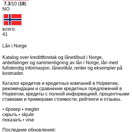
7.3
/10 (
18
)
NO
всего:
41
Lån i Norge
Katalog over kredittforetak og lånetilbud i Norge,
anbefalinger og sammenligning av lån i Norge, lån med
fullstendig informasjon, lånevilkår, renter og eksempler på
kostnader.
Каталог кредитов и кредитных компаний в Норвегии,
рекомендации и сравнение кредитных предложений в
Норвегии, кредиты с полной информацией, процентными
ставками и примерами стоимости, рейтинги и отзывы.
• брокер
• megler
скрыть
• skjule
показать
• vise
Последние обновления: