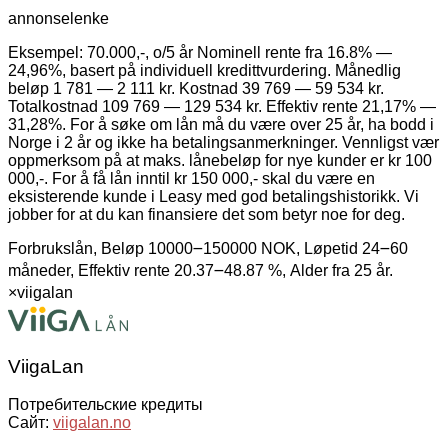
annonselenke
Eksempel: 70.000,-, o/5 år Nominell rente fra 16.8% —
24,96%, basert på individuell kredittvurdering. Månedlig
beløp 1 781 — 2 111 kr. Kostnad 39 769 — 59 534 kr.
Totalkostnad 109 769 — 129 534 kr. Effektiv rente 21,17% —
31,28%. For å søke om lån må du være over 25 år, ha bodd i
Norge i 2 år og ikke ha betalingsanmerkninger. Vennligst vær
oppmerksom på at maks. lånebeløp for nye kunder er kr 100
000,-. For å få lån inntil kr 150 000,- skal du være en
eksisterende kunde i Leasy med god betalingshistorikk. Vi
jobber for at du kan finansiere det som betyr noe for deg.
Forbrukslån, Beløp 10000౼150000 NOK, Løpetid 24౼60
måneder, Effektiv rente 20.37౼48.87 %, Alder fra 25 år.
×
viigalan
ViigaLan
Потребительские кредиты
Сайт:
viigalan.no