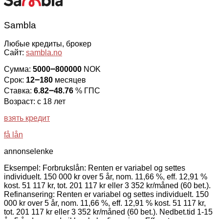
Sambla
Любые кредиты, брокер
Сайт:
sambla.no
Сумма:
5000౼800000
NOK
Срок:
12౼180
месяцев
Ставка:
6.82౼48.76
% ГПС
Возраст: с 18 лет
взять кредит
få lån
annonselenke
Eksempel: Forbrukslån: Renten er variabel og settes
individuelt. 150 000 kr over 5 år, nom. 11,66 %, eff. 12,91 %
kost. 51 117 kr, tot. 201 117 kr eller 3 352 kr/måned (60 bet.).
Refinansering: Renten er variabel og settes individuelt. 150
000 kr over 5 år, nom. 11,66 %, eff. 12,91 % kost. 51 117 kr,
tot. 201 117 kr eller 3 352 kr/måned (60 bet.). Nedbet.tid 1-15