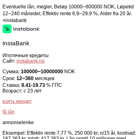
Eventuelle lån, megler, Beløp 10000౼800000 NOK, Løpetid
12౼240 måneder, Effektiv rente 6.9౼29.9 %, Alder fra 20 år.
×
instabank
InstaBank
Ипотечные кредиты
Сайт:
instabank.no
Сумма:
100000౼10000000
NOK
Срок:
12౼360
месяцев
Ставка:
8.41-19.73
% ГПС
Возраст: с 23 лет
взять кредит
få lån
annonselenke
Eksempel: Effektiv rente 7,77 %, 250 000 kr, o/15 år, kostnad:
167 263 kr, totalt: 417 263 kr. Lån opptil 10 millioner med