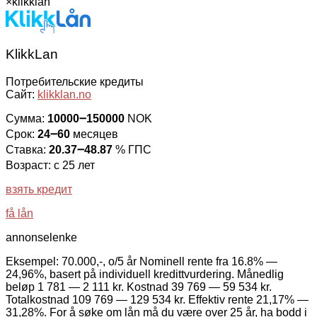
×
klikklan
KlikkLan
Потребительские кредиты
Сайт:
klikklan.no
Сумма:
10000౼150000
NOK
Срок:
24౼60
месяцев
Ставка:
20.37౼48.87
% ГПС
Возраст: с 25 лет
взять кредит
få lån
annonselenke
Eksempel: 70.000,-, o/5 år Nominell rente fra 16.8% —
24,96%, basert på individuell kredittvurdering. Månedlig
beløp 1 781 — 2 111 kr. Kostnad 39 769 — 59 534 kr.
Totalkostnad 109 769 — 129 534 kr. Effektiv rente 21,17% —
31,28%. For å søke om lån må du være over 25 år, ha bodd i