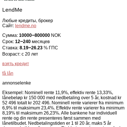
LendMe
Любые кредиты, брокер
Сайт:
lendme.no
Сумма:
10000౼800000
NOK
Срок:
12౼240
месяцев
Ставка:
8.19౼26.23
% ГПС
Возраст: с 20 лет
взять кредит
få lån
annonselenke
Eksempel: Nominell rente 11,9%, effektiv rente 13,33%,
lånebeløp kr 150 000 med nedbetaling over 5 år, kostnad kr
52 496 totalt kr 202 496. Nominell rente varierer fra minimum
6,9% til maksimum 23,4%. Effektiv rente varierer fra minimum
8,19% til maksimum 26,23%. Alle bankene har individuell
rente og din rente presenteres først sammen med
lånetilbudet. Nedbetalingstiden er 1 til 20 år, maks 5 år