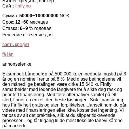
Бизнес кредиты, брокер
Сайт:
finfly.no
Сумма:
50000౼100000000
NOK
Срок:
12౼60
месяцев
Ставка:
6౼9
% годовая
Решение в течение дня
взять кредит
få lån
annonselenke
Eksempel: Lånebeløp på 500 000 kr, en nedbetalingstid på 3
år og en nominell rente på 8 %. Med disse betingelsene vil
den månedlige betalingen være cirka 15 640 kr. Finfly
samarbeider med ledende långivere for å sikre deg rask og
prioritert finansiering. Med flere alternativer samlet på ett
sted, finner du enkelt den beste løsningen. Søk finansiering
hos Finfly helt gratis og uten forpliktelser. Uansett hom du går
videre med finansieringen eller ikke, koster det ingenting. Vi
tar oss av alt det praktiske, slik at du slipper tidkrevende
prosesser – og får tilgang til de mest fleksible lånevilkårene
på markedet.