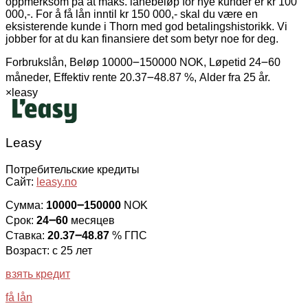
oppmerksom på at maks. lånebeløp for nye kunder er kr 100
000,-. For å få lån inntil kr 150 000,- skal du være en
eksisterende kunde i Thorn med god betalingshistorikk. Vi
jobber for at du kan finansiere det som betyr noe for deg.
Forbrukslån, Beløp 10000౼150000 NOK, Løpetid 24౼60
måneder, Effektiv rente 20.37౼48.87 %, Alder fra 25 år.
×
leasy
Leasy
Потребительские кредиты
Сайт:
leasy.no
Сумма:
10000౼150000
NOK
Срок:
24౼60
месяцев
Ставка:
20.37౼48.87
% ГПС
Возраст: с 25 лет
взять кредит
få lån