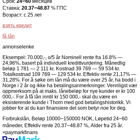
Срок:
24౼60
месяцев
Ставка:
20.37౼48.87
% ГПС
Возраст: с 25 лет
взять кредит
få lån
annonselenke
Eksempel: 70.000,-, o/5 år Nominell rente fra 16.8% —
24,96%, basert på individuell kredittvurdering. Månedlig
beløp 1 781 — 2 111 kr. Kostnad 39 769 — 59 534 kr.
Totalkostnad 109 769 — 129 534 kr. Effektiv rente 21,17% —
31,28%. For å søke om lån må du være over 25 år, ha bodd i
Norge i 2 år og ikke ha betalingsanmerkninger. Vennligst vær
oppmerksom på at maks. lånebeløp for nye kunder er kr 100
000,-. For å få lån inntil kr 150 000,- skal du være en
eksisterende kunde i Thorn med god betalingshistorikk. Vi
jobber for at du kan finansiere det som betyr noe for deg.
Forbrukslån, Beløp 10000౼150000 NOK, Løpetid 24౼60
måneder, Effektiv rente 20.37౼48.87 %, Alder fra 25 år.
×
paymarkfinans