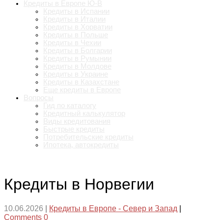
Кредиты в Европе Ю-В
Кредиты в Испании
Кредиты в Италии
Кредиты в Хорватии
Кредиты в Польше
Кредиты в Чехии
Кредиты в Болгарии
Кредиты в Румынии
Кредиты в Молдове
Кредиты в Украине
Кредиты в Казахстане
Еще кредиты в Европе
Вопросы
Гид по каталогу
Кредитный калькулятор
Виды кредитования
Быстрые кредиты
Потребительские кредиты
Ипотека, автокредиты
Кредиты в Норвегии
10.06.2026
|
Кредиты в Европе - Север и Запад
|
Comments 0