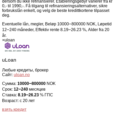
dersom du ikke refinansierer. Etableringsgebyr varierer fra kr
0,- til 1990,-. Få tilgang til refinansieringsalternativer, sikre
forbrukslån enkelt, og velg de beste kredittkortene tilpasset
deg.
Eventuelle lån, megler, Beløp 10000౼800000 NOK, Løpetid
12౼240 måneder, Effektiv rente 8.19౼26.23 %, Alder fra 20
år.
×
uloan
uLoan
Любые кредиты, брокер
Сайт:
uloan.no
Сумма:
10000౼800000
NOK
Срок:
12౼240
месяцев
Ставка:
8.19౼26.23
% ГПС
Возраст: с 20 лет
взять кредит