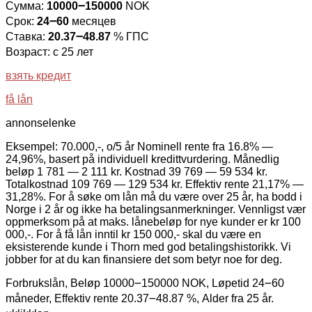
Сумма:
10000౼150000
NOK
Срок:
24౼60
месяцев
Ставка:
20.37౼48.87
% ГПС
Возраст: с 25 лет
взять кредит
få lån
annonselenke
Eksempel: 70.000,-, o/5 år Nominell rente fra 16.8% —
24,96%, basert på individuell kredittvurdering. Månedlig
beløp 1 781 — 2 111 kr. Kostnad 39 769 — 59 534 kr.
Totalkostnad 109 769 — 129 534 kr. Effektiv rente 21,17% —
31,28%. For å søke om lån må du være over 25 år, ha bodd i
Norge i 2 år og ikke ha betalingsanmerkninger. Vennligst vær
oppmerksom på at maks. lånebeløp for nye kunder er kr 100
000,-. For å få lån inntil kr 150 000,- skal du være en
eksisterende kunde i Thorn med god betalingshistorikk. Vi
jobber for at du kan finansiere det som betyr noe for deg.
Forbrukslån, Beløp 10000౼150000 NOK, Løpetid 24౼60
måneder, Effektiv rente 20.37౼48.87 %, Alder fra 25 år.