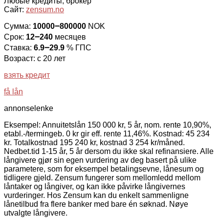
Любые кредиты, брокер
Сайт:
zensum.no
Сумма:
10000౼800000
NOK
Срок:
12౼240
месяцев
Ставка:
6.9౼29.9
% ГПС
Возраст: с 20 лет
взять кредит
få lån
annonselenke
Eksempel: Annuitetslån 150 000 kr, 5 år, nom. rente 10,90%,
etabl.-/termingeb. 0 kr gir eff. rente 11,46%. Kostnad: 45 234
kr. Totalkostnad 195 240 kr, kostnad 3 254 kr/måned.
Nedbet.tid 1-15 år, 5 år dersom du ikke skal refinansiere. Alle
långivere gjør sin egen vurdering av deg basert på ulike
parametere, som for eksempel betalingsevne, lånesum og
tidligere gjeld. Zensum fungerer som mellomledd mellom
låntaker og långiver, og kan ikke påvirke långivernes
vurderinger. Hos Zensum kan du enkelt sammenligne
lånetilbud fra flere banker med bare én søknad. Nøye
utvalgte långivere.