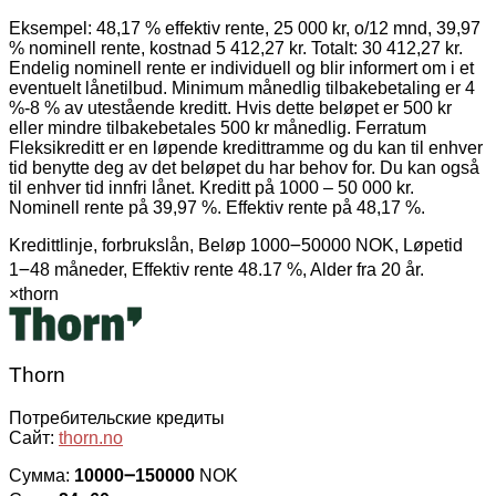
Eksempel: 48,17 % effektiv rente, 25 000 kr, o/12 mnd, 39,97
% nominell rente, kostnad 5 412,27 kr. Totalt: 30 412,27 kr.
Endelig nominell rente er individuell og blir informert om i et
eventuelt lånetilbud. Minimum månedlig tilbakebetaling er 4
%-8 % av utestående kreditt. Hvis dette beløpet er 500 kr
eller mindre tilbakebetales 500 kr månedlig. Ferratum
Fleksikreditt er en løpende kredittramme og du kan til enhver
tid benytte deg av det beløpet du har behov for. Du kan også
til enhver tid innfri lånet. Kreditt på 1000 – 50 000 kr.
Nominell rente på 39,97 %. Effektiv rente på 48,17 %.
Kredittlinje, forbrukslån, Beløp 1000౼50000 NOK, Løpetid
1౼48 måneder, Effektiv rente 48.17 %, Alder fra 20 år.
×
thorn
Thorn
Потребительские кредиты
Сайт:
thorn.no
Сумма:
10000౼150000
NOK