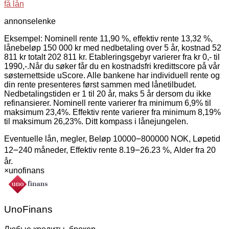
få lån
annonselenke
Eksempel: Nominell rente 11,90 %, effektiv rente 13,32 %,
lånebeløp 150 000 kr med nedbetaling over 5 år, kostnad 52
811 kr totalt 202 811 kr. Etableringsgebyr varierer fra kr 0,- til
1990,-.Når du søker får du en kostnadsfri kredittscore på vår
søsternettside uScore. Alle bankene har individuell rente og
din rente presenteres først sammen med lånetilbudet.
Nedbetalingstiden er 1 til 20 år, maks 5 år dersom du ikke
refinansierer. Nominell rente varierer fra minimum 6,9% til
maksimum 23,4%. Effektiv rente varierer fra minimum 8,19%
til maksimum 26,23%. Ditt kompass i lånejungelen.
Eventuelle lån, megler, Beløp 10000౼800000 NOK, Løpetid
12౼240 måneder, Effektiv rente 8.19౼26.23 %, Alder fra 20
år.
×
unofinans
UnoFinans