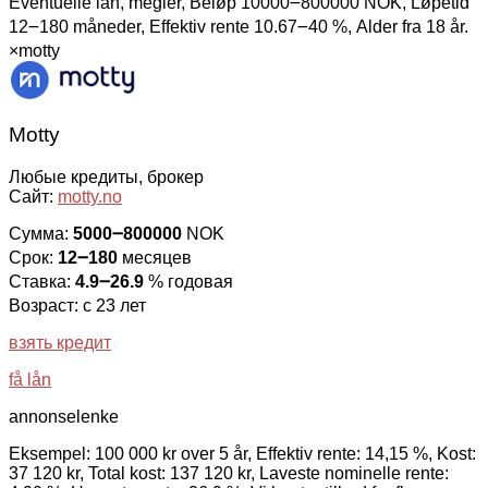
Eventuelle lån, megler, Beløp 10000౼800000 NOK, Løpetid
12౼180 måneder, Effektiv rente 10.67౼40 %, Alder fra 18 år.
×
motty
Motty
Любые кредиты, брокер
Сайт:
motty.no
Сумма:
5000౼800000
NOK
Срок:
12౼180
месяцев
Ставка:
4.9౼26.9
% годовая
Возраст: с 23 лет
взять кредит
få lån
annonselenke
Eksempel: 100 000 kr over 5 år, Effektiv rente: 14,15 %, Kost:
37 120 kr, Total kost: 137 120 kr, Laveste nominelle rente: