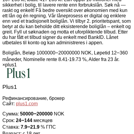
sikkerhet i bolig, til lavere rente enn forbrukslån. Søk nå —
raskt og enkelt! Få bedre oversikt over økonomien med kun
ett lån og én regning. Vår låneprosess er digital og enklere
enn ved et tradisjonelt boliglån. Vi tilbyr 2. prioritetspant, som
betyr at du kan beholde ditt eksisterende boliglån – enkelt og
greit. Fyll ut søknaden og motta et uforpliktende tilbud. Etter
du har fått et tilbud signer du enkelt med BankID. Lånet
utbetales til konto og kan administreres i appen.
Boliglån, Beløp 1000000౼20000000 NOK, Løpetid 12౼360
måneder, Nominelle rente 8.41-19.73 %, Alder fra 23 år.
×
plus1
Plus1
Рефинансирование, брокер
Сайт:
plus1.com
Сумма:
50000౼200000
NOK
Срок:
24౼144
месяцев
Ставка:
7.9౼21.9
% ГПС
Возраст: с 18 лет