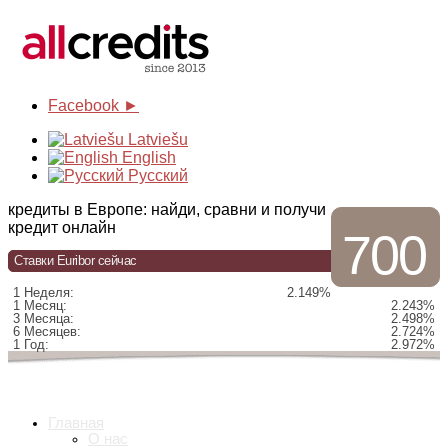
Facebook ►
Latviešu
English
Русский
кредиты в Европе: найди, сравни и получи
кредит онлайн
700
Ставки Euribor сейчас
1 Неделя:
2.149%
1 Месяц:
2.243%
3 Месяца:
2.498%
6 Месяцев:
2.724%
1 Год:
2.972%
Главная
О нас