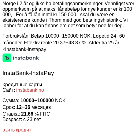
Norge i 2 år og ikke ha betalingsanmerkninger. Vennligst vær
oppmerksom på at maks. lånebeløp for nye kunder er kr 100
000,-. For å få lån inntil kr 150 000,- skal du være en
eksisterende kunde i Thorn med god betalingshistorikk. Vi
jobber for at du kan finansiere det som betyr noe for deg.
Forbrukslån, Beløp 10000౼150000 NOK, Løpetid 24౼60
måneder, Effektiv rente 20.37౼48.87 %, Alder fra 25 år.
×
instabank-instapay
InstaBank-InstaPay
Кредитные карты
Сайт:
instabank.no
Сумма:
10000౼100000
NOK
Срок:
12౼36
месяцев
Ставка:
21.66
% ГПС
Возраст: с 23 лет
взять кредит