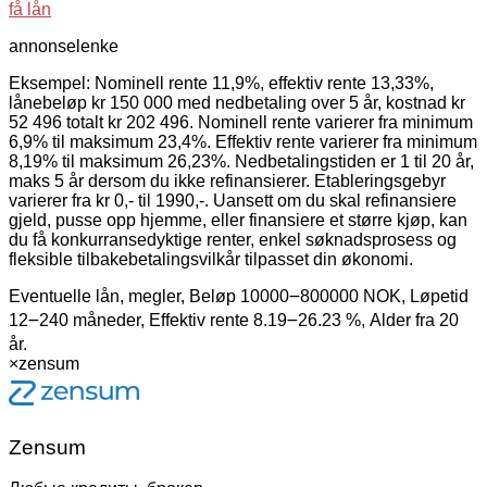
få lån
annonselenke
Eksempel: Nominell rente 11,9%, effektiv rente 13,33%,
lånebeløp kr 150 000 med nedbetaling over 5 år, kostnad kr
52 496 totalt kr 202 496. Nominell rente varierer fra minimum
6,9% til maksimum 23,4%. Effektiv rente varierer fra minimum
8,19% til maksimum 26,23%. Nedbetalingstiden er 1 til 20 år,
maks 5 år dersom du ikke refinansierer. Etableringsgebyr
varierer fra kr 0,- til 1990,-. Uansett om du skal refinansiere
gjeld, pusse opp hjemme, eller finansiere et større kjøp, kan
du få konkurransedyktige renter, enkel søknadsprosess og
fleksible tilbakebetalingsvilkår tilpasset din økonomi.
Eventuelle lån, megler, Beløp 10000౼800000 NOK, Løpetid
12౼240 måneder, Effektiv rente 8.19౼26.23 %, Alder fra 20
år.
×
zensum
Zensum