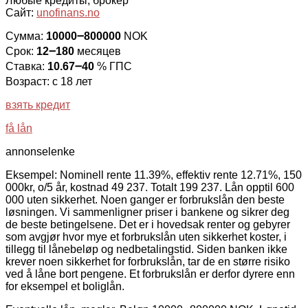
Любые кредиты, брокер
Сайт:
unofinans.no
Сумма:
10000౼800000
NOK
Срок:
12౼180
месяцев
Ставка:
10.67౼40
% ГПС
Возраст: с 18 лет
взять кредит
få lån
annonselenke
Eksempel: Nominell rente 11.39%, effektiv rente 12.71%, 150
000kr, o/5 år, kostnad 49 237. Totalt 199 237. Lån opptil 600
000 uten sikkerhet. Noen ganger er forbrukslån den beste
løsningen. Vi sammenligner priser i bankene og sikrer deg
de beste betingelsene. Det er i hovedsak renter og gebyrer
som avgjør hvor mye et forbrukslån uten sikkerhet koster, i
tillegg til lånebeløp og nedbetalingstid. Siden banken ikke
krever noen sikkerhet for forbrukslån, tar de en større risiko
ved å låne bort pengene. Et forbrukslån er derfor dyrere enn
for eksempel et boliglån.