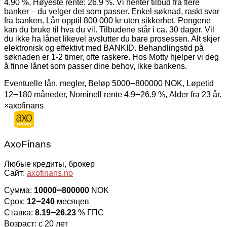
4,90 %, Høyeste rente: 26,9 %. Vi henter tilbud fra flere
banker – du velger det som passer. Enkel søknad, raskt svar
fra banken. Lån opptil 800 000 kr uten sikkerhet. Pengene
kan du bruke til hva du vil. Tilbudene står i ca. 30 dager. Vil
du ikke ha lånet likevel avslutter du bare prosessen. Alt skjer
elektronisk og effektivt med BANKID. Behandlingstid på
søknaden er 1-2 timer, ofte raskere. Hos Motty hjelper vi deg
å finne lånet som passer dine behov, ikke bankens.
Eventuelle lån, megler, Beløp 5000౼800000 NOK, Løpetid
12౼180 måneder, Nominell rente 4.9౼26.9 %, Alder fra 23 år.
×
axofinans
AxoFinans
Любые кредиты, брокер
Сайт:
axofinans.no
Сумма:
10000౼800000
NOK
Срок:
12౼240
месяцев
Ставка:
8.19౼26.23
% ГПС
Возраст: с 20 лет