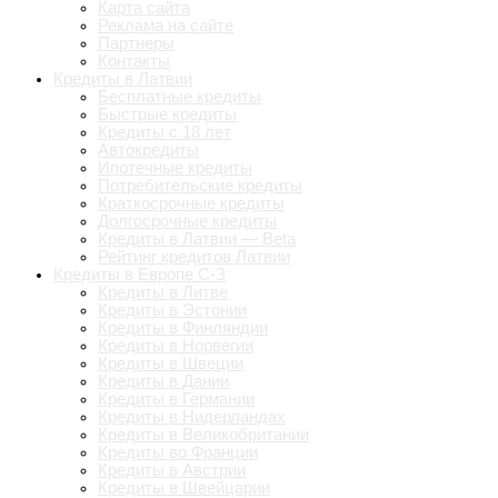
Карта сайта
Реклама на сайте
Партнеры
Контакты
Кредиты в Латвии
Бесплатные кредиты
Быстрые кредиты
Кредиты с 18 лет
Автокредиты
Ипотечные кредиты
Потребительские кредиты
Краткосрочные кредиты
Долгосрочные кредиты
Кредиты в Латвии — Beta
Рейтинг кредитов Латвии
Кредиты в Европе С-З
Кредиты в Литве
Кредиты в Эстонии
Кредиты в Финляндии
Кредиты в Норвегии
Кредиты в Швеции
Кредиты в Дании
Кредиты в Германии
Кредиты в Нидерландах
Кредиты в Великобритании
Кредиты во Франции
Кредиты в Австрии
Кредиты в Швейцарии