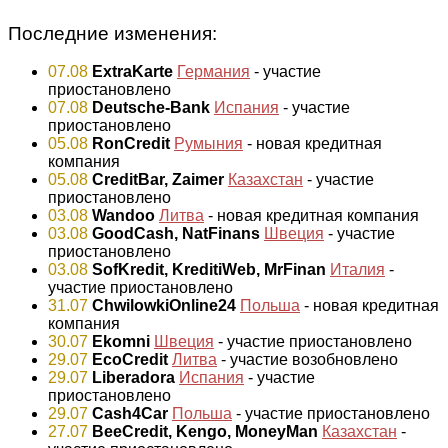
Последние изменения:
07.08
ExtraKarte
Германия
- участие
приостановлено
07.08
Deutsche-Bank
Испания
- участие
приостановлено
05.08
RonCredit
Румыния
- новая кредитная
компания
05.08
CreditBar, Zaimer
Казахстан
- участие
приостановлено
03.08
Wandoo
Литва
- новая кредитная компания
03.08
GoodCash, NatFinans
Швеция
- участие
приостановлено
03.08
SofKredit, KreditiWeb, MrFinan
Италия
-
участие приостановлено
31.07
ChwilowkiOnline24
Польша
- новая кредитная
компания
30.07
Ekomni
Швеция
- участие приостановлено
29.07
EcoCredit
Литва
- участие возобновлено
29.07
Liberadora
Испания
- участие
приостановлено
29.07
Cash4Car
Польша
- участие приостановлено
27.07
BeeCredit, Kengo, MoneyMan
Казахстан
-