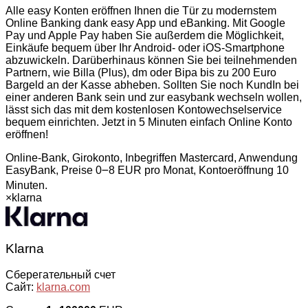
Alle easy Konten eröffnen Ihnen die Tür zu modernstem
Online Banking dank easy App und eBanking. Mit Google
Pay und Apple Pay haben Sie außerdem die Möglichkeit,
Einkäufe bequem über Ihr Android- oder iOS-Smartphone
abzuwickeln. Darüberhinaus können Sie bei teilnehmenden
Partnern, wie Billa (Plus), dm oder Bipa bis zu 200 Euro
Bargeld an der Kasse abheben. Sollten Sie noch KundIn bei
einer anderen Bank sein und zur easybank wechseln wollen,
lässt sich das mit dem kostenlosen Kontowechselservice
bequem einrichten. Jetzt in 5 Minuten einfach Online Konto
eröffnen!
Online-Bank, Girokonto, Inbegriffen Mastercard, Anwendung
EasyBank, Preise 0౼8 EUR pro Monat, Kontoeröffnung 10
Minuten.
×
klarna
Klarna
Сберегательный счет
Сайт:
klarna.com