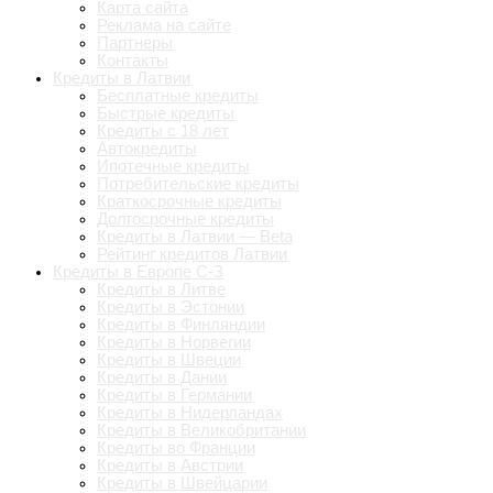
Карта сайта
Реклама на сайте
Партнеры
Контакты
Кредиты в Латвии
Бесплатные кредиты
Быстрые кредиты
Кредиты с 18 лет
Автокредиты
Ипотечные кредиты
Потребительские кредиты
Краткосрочные кредиты
Долгосрочные кредиты
Кредиты в Латвии — Beta
Рейтинг кредитов Латвии
Кредиты в Европе С-З
Кредиты в Литве
Кредиты в Эстонии
Кредиты в Финляндии
Кредиты в Норвегии
Кредиты в Швеции
Кредиты в Дании
Кредиты в Германии
Кредиты в Нидерландах
Кредиты в Великобритании
Кредиты во Франции
Кредиты в Австрии
Кредиты в Швейцарии