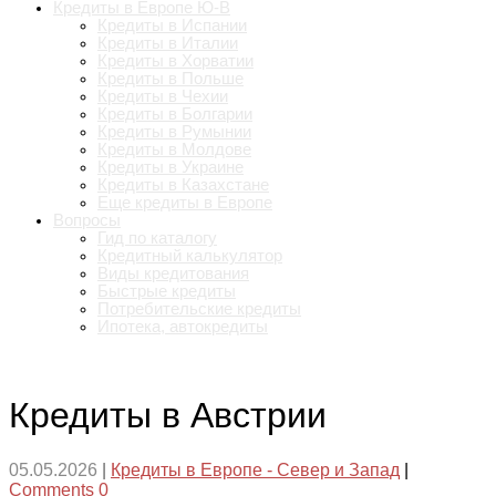
Кредиты в Европе Ю-В
Кредиты в Испании
Кредиты в Италии
Кредиты в Хорватии
Кредиты в Польше
Кредиты в Чехии
Кредиты в Болгарии
Кредиты в Румынии
Кредиты в Молдове
Кредиты в Украине
Кредиты в Казахстане
Еще кредиты в Европе
Вопросы
Гид по каталогу
Кредитный калькулятор
Виды кредитования
Быстрые кредиты
Потребительские кредиты
Ипотека, автокредиты
Кредиты в Австрии
05.05.2026
|
Кредиты в Европе - Север и Запад
|
Comments 0