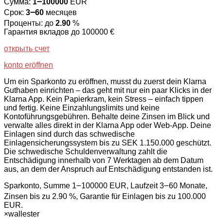
Сумма:
1౼100000
EUR
Срок:
3౼60
месяцев
Проценты: до
2.90
%
Гарантия вкладов до 100000 €
открыть счет
konto eröffnen
Um ein Sparkonto zu eröffnen, musst du zuerst dein Klarna
Guthaben einrichten – das geht mit nur ein paar Klicks in der
Klarna App. Kein Papierkram, kein Stress – einfach tippen
und fertig. Keine Einzahlungslimits und keine
Kontoführungsgebühren. Behalte deine Zinsen im Blick und
verwalte alles direkt in der Klarna App oder Web-App. Deine
Einlagen sind durch das schwedische
Einlagensicherungssystem bis zu SEK 1.150.000 geschützt.
Die schwedische Schuldenverwaltung zahlt die
Entschädigung innerhalb von 7 Werktagen ab dem Datum
aus, an dem der Anspruch auf Entschädigung entstanden ist.
Sparkonto, Summe 1౼100000 EUR, Laufzeit 3౼60 Monate,
Zinsen bis zu 2.90 %, Garantie für Einlagen bis zu 100.000
EUR.
×
wallester