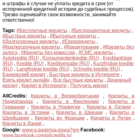
и штрафы в случае не уплаты кредита в срок (от
испорченной кредитной истории до судебных процессов).
Трезво оценивайте свои возможности, занимайте
ответственно!
Tags:
#Бесплатные кредиты
,
#Беспроцентные кредиты
,
#Быстрые кредиты
,
#Выгодные кредиты
,
#Долгосрочные кредиты
,
#Еврокредиты
,
#Краткосрочные кредиты
,
#Кредитование
,
#Кредиты без
залога
,
#Кредиты без комиссии
,
#СМС кредиты
,
Autokredite (RU)
,
Konsumentenkredite (RU)
,
Kreditanträge
(RU)
,
Kredite (RU)
,
Kreditvergabe (RU)
,
Kurzfristige kredite
(RU)
,
Langfristige kredite (RU)
,
Schnelle kredite (RU)
,
Банковский кредит
,
Быстрые кредиты в Интернете
,
Взять кредит онлайн
,
Все быстрые кредиты
,
Денежный
кредит
,
Кредит в Интернете
,
Получить кредит
AllCredits:
Кредиты в Великобритании
,
Кредиты в
Нидерландах
,
Кредиты в Финляндии
,
Кредиты в
Германии
,
Кредиты в Норвегии
,
Кредиты в Латвии
,
Кредиты в Эстонии
,
Кредиты в Швеции
,
Кредиты в
Швейцарии
,
Кредиты во Франции
,
Кредиты в Литве
,
Кредиты в Дании
,
Google:
www.g.page/sia-eswa?gm
Facebook:
www.facebook.com/allcredits.lv/