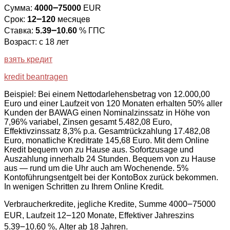
Сумма:
4000౼75000
EUR
Срок:
12౼120
месяцев
Ставка:
5.39౼10.60
% ГПС
Возраст: с 18 лет
взять кредит
kredit beantragen
Beispiel: Bei einem Nettodarlehensbetrag von 12.000,00
Euro und einer Laufzeit von 120 Monaten erhalten 50% aller
Kunden der BAWAG einen Nominalzinssatz in Höhe von
7,96% variabel, Zinsen gesamt 5.482,08 Euro,
Effektivzinssatz 8,3% p.a. Gesamtrückzahlung 17.482,08
Euro, monatliche Kreditrate 145,68 Euro. Mit dem Online
Kredit bequem von zu Hause aus. Sofortzusage und
Auszahlung innerhalb 24 Stunden. Bequem von zu Hause
aus — rund um die Uhr auch am Wochenende. 5%
Kontoführungsentgelt bei der KontoBox zurück bekommen.
In wenigen Schritten zu Ihrem Online Kredit.
Verbraucherkredite, jegliche Kredite, Summe 4000౼75000
EUR, Laufzeit 12౼120 Monate, Effektiver Jahreszins
5.39౼10.60 %, Alter ab 18 Jahren.