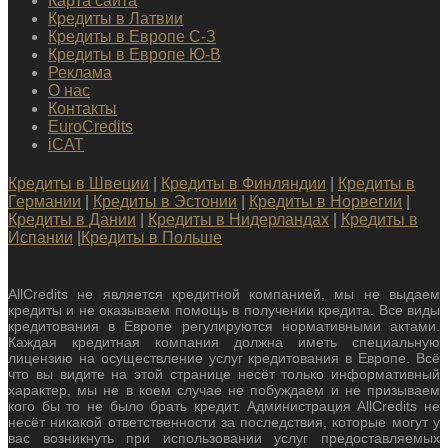
Карта сайта
Кредиты в Латвии
Кредиты в Европе С-З
Кредиты в Европе Ю-В
Реклама
О нас
Контакты
EuroCredits
iCAT
Кредиты в Швеции
|
Кредиты в Финляндии
|
Кредиты в
Германии
|
Кредиты в Эстонии
|
Кредиты в Норвегии
|
Кредиты в Дании
|
Кредиты в Нидерландах
|
Кредиты в
Испании
|
Кредиты в Польше
AllCredits не является кредитной компанией, мы не выдаем
кредиты и не оказываем помощь в получении кредита. Все виды
кредитования в Европе регулируются нормативными актами.
Каждая кредитная компания должна иметь специальную
лицензию на осуществление услуг кредитования в Европе. Всё
что вы видите на этой странице несёт только информативный
характер, мы не в коем случае не побуждаем и не призываем
кого бы то не было брать кредит. Администрация AllCredits не
несёт никакой ответственности за последствия, которые могут у
вас возникнуть при использовании услуг предоставляемых