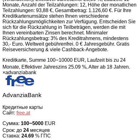
Monate, Anzahl der Teilzahlungen: 12, Höhe der monatlichen
Teilzahlungen: 93,88 €, Gesamtbetrag: 1.126,60 €. Für Ihre
Kreditkartenumsätze stehen Ihnen verschiedene
Rückzahlungsmöglichkeiten zur Verfügung. Entscheiden Sie
sich für die Rückzahlung in Teilbeträgen, werden die mit
Ihnen vereinbarten Zinsen berechnet. Minimaler
Rückzahlungsbetrag: 3% des Kreditrahmens, mindestens
30,- Euro. Weltweit gebührenfrei. 0 € Jahresgebühr. Gratis
Reiseversicherung & viele Cashback-Angebote.
Kreditkarte, Summe 100౼10000 EUR, Laufzeit bis zu 24
Monate, Effektiver Jahreszins 25.09 %, Alter ab 18 Jahren.
×
advanziabank
AdvanziaBank
Кредитные карты
Сайт:
free.at
Сумма:
100౼5000
EUR
Срок: до
24
месяцев
Ставка:
24.69
% ГПС