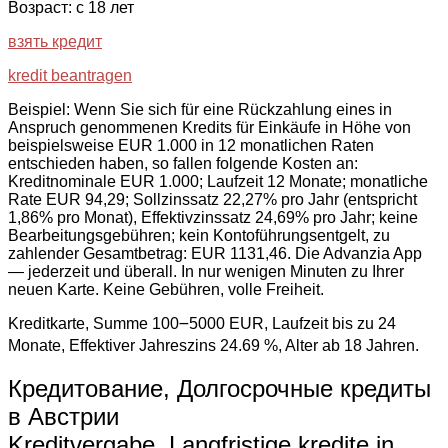
Возраст: с 18 лет
взять кредит
kredit beantragen
Beispiel: Wenn Sie sich für eine Rückzahlung eines in
Anspruch genommenen Kredits für Einkäufe in Höhe von
beispielsweise EUR 1.000 in 12 monatlichen Raten
entschieden haben, so fallen folgende Kosten an:
Kreditnominale EUR 1.000; Laufzeit 12 Monate; monatliche
Rate EUR 94,29; Sollzinssatz 22,27% pro Jahr (entspricht
1,86% pro Monat), Effektivzinssatz 24,69% pro Jahr; keine
Bearbeitungsgebühren; kein Kontoführungsentgelt, zu
zahlender Gesamtbetrag: EUR 1131,46. Die Advanzia App
— jederzeit und überall. In nur wenigen Minuten zu Ihrer
neuen Karte. Keine Gebühren, volle Freiheit.
Kreditkarte, Summe 100౼5000 EUR, Laufzeit bis zu 24
Monate, Effektiver Jahreszins 24.69 %, Alter ab 18 Jahren.
Кредитование, Долгосрочные кредиты
в Австрии
Kreditvergabe, Langfristige kredite in