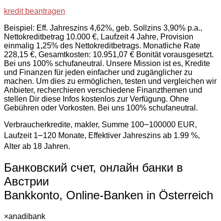
kredit beantragen
Beispiel: Eff. Jahreszins 4,62%, geb. Sollzins 3,90% p.a.,
Nettokreditbetrag 10.000 €, Laufzeit 4 Jahre, Provision
einmalig 1,25% des Nettokreditbetrags. Monatliche Rate
228,15 €, Gesamtkosten: 10.951,07 € Bonität vorausgesetzt.
Bei uns 100% schufaneutral. Unsere Mission ist es, Kredite
und Finanzen für jeden einfacher und zugänglicher zu
machen. Um dies zu ermöglichen, testen und vergleichen wir
Anbieter, recherchieren verschiedene Finanzthemen und
stellen Dir diese Infos kostenlos zur Verfügung. Ohne
Gebühren oder Vorkosten. Bei uns 100% schufaneutral.
Verbraucherkredite, makler, Summe 100౼100000 EUR,
Laufzeit 1౼120 Monate, Effektiver Jahreszins ab 1.99 %,
Alter ab 18 Jahren.
Банковский счет, онлайн банки в
Австрии
Bankkonto, Online-Banken in Österreich
×
anadibank