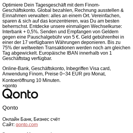
Optimiere Dein Tagesgeschäft mit dem Finom-
Geschäftskonto. Global bezahlen, Rechnung ausstellen &
Einnahmen verwalten: alles an einem Ort. Vereinfachen,
sparen & sich auf das konzentrieren, was Du am besten
beherrschst. Entdecke unsere einmaligen Wechselkurse:
Interbank + 0,5%. Senden und Empfangen von Geldern
gegen eine Pauschalgebühr von 5 €. Geld gebührenfrei in
einer der 17 verfügbaren Währungen deponieren. Bis zu
75% der weltweiten Transaktionen werden noch am gleichen
Tag abgewickelt. Europäische IBAN innerhalb von 1
Geschäftstag verfügbar.
Online-Bank, Geschäftskonto, Inbegriffen Visa card,
Anwendung Finom, Preise 0౼34 EUR pro Monat,
Kontoeröffnung 10 Minuten.
×
qonto
Qonto
Онлайн Банк, Бизнес счёт
Сайт:
qonto.com