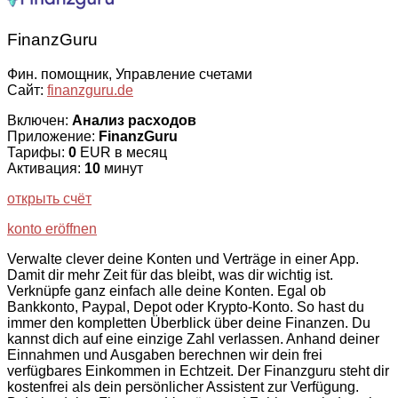
FinanzGuru
Фин. помощник, Управление счетами
Сайт:
finanzguru.de
Включен:
Анализ расходов
Приложение:
FinanzGuru
Тарифы:
0
EUR в месяц
Активация:
10
минут
открыть счёт
konto eröffnen
Verwalte clever deine Konten und Verträge in einer App.
Damit dir mehr Zeit für das bleibt, was dir wichtig ist.
Verknüpfe ganz einfach alle deine Konten. Egal ob
Bankkonto, Paypal, Depot oder Krypto-Konto. So hast du
immer den kompletten Überblick über deine Finanzen. Du
kannst dich auf eine einzige Zahl verlassen. Anhand deiner
Einnahmen und Ausgaben berechnen wir dein frei
verfügbares Einkommen in Echtzeit. Der Finanzguru steht dir
kostenfrei als dein persönlicher Assistent zur Verfügung.