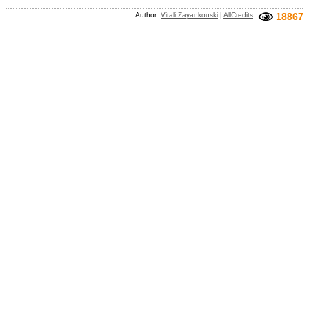
Author:
Vitali Zayankouski
|
AllCredits
18867