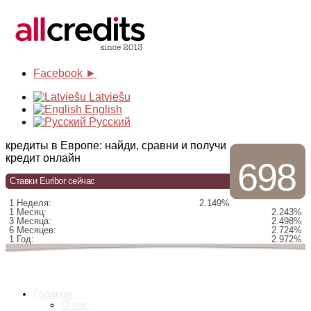
Facebook ►
Latviešu
English
Русский
кредиты в Европе: найди, сравни и получи
кредит онлайн
698
Ставки Euribor сейчас
1 Неделя:
2.149%
1 Месяц:
2.243%
3 Месяца:
2.498%
6 Месяцев:
2.724%
1 Год:
2.972%
Главная
О нас