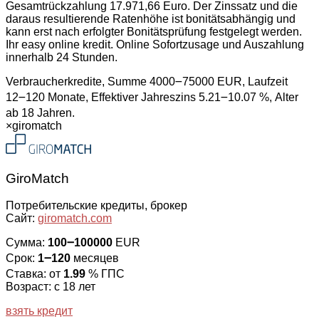
Gesamtrückzahlung 17.971,66 Euro. Der Zinssatz und die
daraus resultierende Ratenhöhe ist bonitätsabhängig und
kann erst nach erfolgter Bonitätsprüfung festgelegt werden.
Ihr easy online kredit. Online Sofortzusage und Auszahlung
innerhalb 24 Stunden.
Verbraucherkredite, Summe 4000౼75000 EUR, Laufzeit
12౼120 Monate, Effektiver Jahreszins 5.21౼10.07 %, Alter
ab 18 Jahren.
×
giromatch
GiroMatch
Потребительские кредиты, брокер
Сайт:
giromatch.com
Сумма:
100౼100000
EUR
Срок:
1౼120
месяцев
Ставка: от
1.99
% ГПС
Возраст: с 18 лет
взять кредит