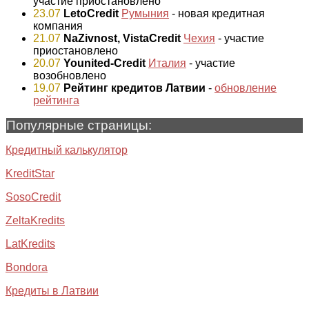
участие приостановлено
23.07
LetoCredit
Румыния
- новая кредитная
компания
21.07
NaZivnost, VistaCredit
Чехия
- участие
приостановлено
20.07
Younited-Credit
Италия
- участие
возобновлено
19.07
Рейтинг кредитов Латвии
-
обновление
рейтинга
Популярные страницы:
Кредитный калькулятор
KreditStar
SosoCredit
ZeltaKredits
LatKredits
Bondora
Кредиты в Латвии