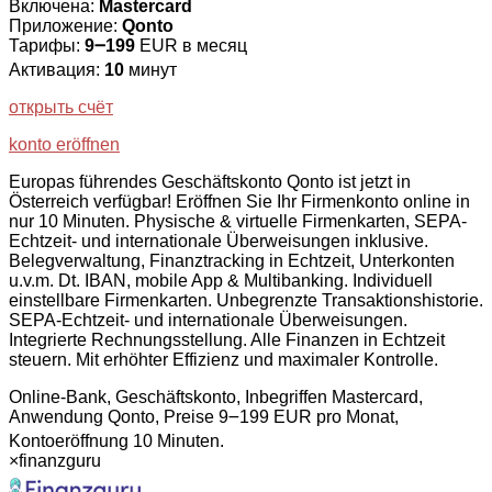
Включена:
Mastercard
Приложение:
Qonto
Тарифы:
9౼199
EUR в месяц
Активация:
10
минут
открыть счёт
konto eröffnen
Europas führendes Geschäftskonto Qonto ist jetzt in
Österreich verfügbar! Eröffnen Sie Ihr Firmenkonto online in
nur 10 Minuten. Physische & virtuelle Firmenkarten, SEPA-
Echtzeit- und internationale Überweisungen inklusive.
Belegverwaltung, Finanztracking in Echtzeit, Unterkonten
u.v.m. Dt. IBAN, mobile App & Multibanking. Individuell
einstellbare Firmenkarten. Unbegrenzte Transaktionshistorie.
SEPA-Echtzeit- und internationale Überweisungen.
Integrierte Rechnungsstellung. Alle Finanzen in Echtzeit
steuern. Mit erhöhter Effizienz und maximaler Kontrolle.
Online-Bank, Geschäftskonto, Inbegriffen Mastercard,
Anwendung Qonto, Preise 9౼199 EUR pro Monat,
Kontoeröffnung 10 Minuten.
×
finanzguru