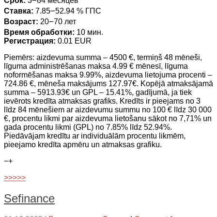
Срок:
3౼84 месяцев
Ставка:
7.85౼52.94 % ГПС
Возраст:
20౼70 лет
Время обработки:
10 мин.
Регистрация:
0.01 EUR
Piemērs: aizdevuma summa – 4500 €, termiņš 48 mēneši,
līguma administrēšanas maksa 4.99 € mēnesī, līguma
noformēšanas maksa 9.99%, aizdevuma lietojuma procenti –
724.86 €, mēneša maksājums 127.97€. Kopējā atmaksājamā
summa – 5913.93€ un GPL – 15.41%, gadījumā, ja tiek
ievērots kredīta atmaksas grafiks. Kredīts ir pieejams no 3
līdz 84 mēnešiem ar aizdevumu summu no 100 € līdz 30 000
€, procentu likmi par aizdevuma lietošanu sākot no 7,71% un
gada procentu likmi (GPL) no 7.85% līdz 52.94%.
Piedāvājam kredītu ar individuālām procentu likmēm,
pieejamo kredīta apmēru un atmaksas grafiku.
−
+
>>>>>
Sefinance