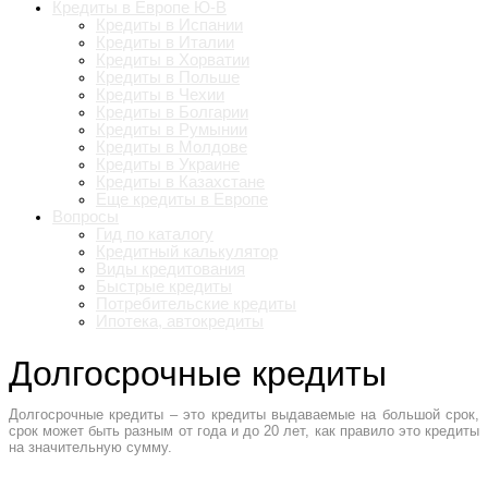
Кредиты в Европе Ю-В
Кредиты в Испании
Кредиты в Италии
Кредиты в Хорватии
Кредиты в Польше
Кредиты в Чехии
Кредиты в Болгарии
Кредиты в Румынии
Кредиты в Молдове
Кредиты в Украине
Кредиты в Казахстане
Еще кредиты в Европе
Вопросы
Гид по каталогу
Кредитный калькулятор
Виды кредитования
Быстрые кредиты
Потребительские кредиты
Ипотека, автокредиты
Долгосрочные кредиты
Долгосрочные кредиты – это кредиты выдаваемые на большой срок,
срок может быть разным от года и до 20 лет, как правило это кредиты
на значительную сумму.