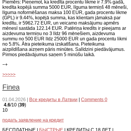
Piemērs: Pieņemot, ka kredīta procentu likme ir 7.9% gadā,
kredīta kopējā summa 5000 EUR, līguma termiņš 48 mēneši,
līguma noformēšanas maksa 100 EUR, gada procentu likme
(GPL) ir 9.44%, kopējā summa, kas klientam jāmaksā par
kredītu, ir 5962.72 EUR, un veicamo maksājumu apmērs
mēnesī sastāda 122.14 EUR. Patēriņa kredīts ir pieejams ar
aizdevuma termiņu no 3 līdz 96 mēnešiem, aizdevuma
summu no 500 EUR līdz 25000 EUR un gada procentu likmi
no 5.8%. Ātra pieteikuma izskatīšana. Pieteikuma
aizpildīšana aizņem pāris minūtes. Salīdzini piedāvājumus.
Pirmos piedāvājumus saņem 5 minūšu laikā.
−
+
>>>>>
Finea
01.04.2026
|
Все кредиты в Латвии
|
Comments 0
4.6
/10 (
39
)
10
подать заявление на кредит
БЕСПЛАТНЫЕ |
БЫСТРЫЕ
| КРЕДИТЫ С 18 ЛЕТ |