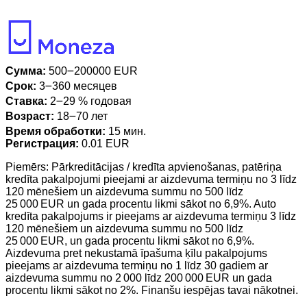
Сумма:
500౼200000 EUR
Срок:
3౼360 месяцев
Ставка:
2౼29 % годовая
Возраст:
18౼70 лет
Время обработки:
15 мин.
Регистрация:
0.01 EUR
Piemērs: Pārkreditācijas / kredīta apvienošanas, patēriņa
kredīta pakalpojumi pieejami ar aizdevuma termiņu no 3 līdz
120 mēnešiem un aizdevuma summu no 500 līdz
25 000 EUR un gada procentu likmi sākot no 6,9%. Auto
kredīta pakalpojums ir pieejams ar aizdevuma termiņu 3 līdz
120 mēnešiem un aizdevuma summu no 500 līdz
25 000 EUR, un gada procentu likmi sākot no 6,9%.
Aizdevuma pret nekustamā īpašuma ķīlu pakalpojums
pieejams ar aizdevuma termiņu no 1 līdz 30 gadiem ar
aizdevuma summu no 2 000 līdz 200 000 EUR un gada
procentu likmi sākot no 2%. Finanšu iespējas tavai nākotnei.