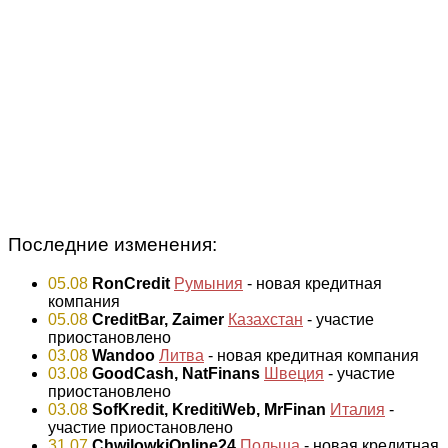
Последние изменения:
05.08
RonCredit
Румыния
- новая кредитная
компания
05.08
CreditBar, Zaimer
Казахстан
- участие
приостановлено
03.08
Wandoo
Литва
- новая кредитная компания
03.08
GoodCash, NatFinans
Швеция
- участие
приостановлено
03.08
SofKredit, KreditiWeb, MrFinan
Италия
-
участие приостановлено
31.07
ChwilowkiOnline24
Польша
- новая кредитная