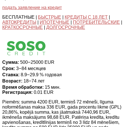
подать заявление на кредит
БЕСПЛАТНЫЕ |
БЫСТРЫЕ
|
КРЕДИТЫ С 18 ЛЕТ
|
АВТОКРЕДИТЫ
|
ИПОТЕЧНЫЕ
|
ПОТРЕБИТЕЛЬСКИЕ
|
КРАТКОСРОЧНЫЕ
|
ДОЛГОСРОЧНЫЕ
Сумма:
500౼25000 EUR
Срок:
3౼84 месяцев
Ставка:
8.9౼29.9 % годовая
Возраст:
18౼74 лет
Время обработки:
15 мин.
Регистрация:
0.01 EUR
Piemērs: summa 4200 EUR, termiņš 72 mēneši, līguma
noformēšanas maksa 336 EUR, gada procentu likme (GPL)
20,86%, kopējā summa, kas jāatmaksā 7440,96 EUR,
ikmēneša maksājums 98,68 EUR. Patēriņa kredīta, kredītu
apvienošanas, kredītlīnijas termiņš no 3 līdz 84 mēnešiem,