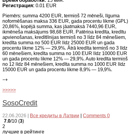
Время обработки:
15 мин.
Регистрация:
0.01 EUR
Piemērs: summa 4200 EUR, termiņš 72 mēneši, līguma
noformēšanas maksa 336 EUR, gada procentu likme (GPL)
20,86%, kopējā summa, kas jāatmaksā 7440,96 EUR,
ikmēneša maksājums 98,68 EUR. Patēriņa kredīta, kredītu
apvienošanas, kredītlīnijas termiņš no 3 līdz 84 mēnešiem,
kredīta summa no 500 EUR līdz 25000 EUR un gada
procentu likme 12% — 29,9%. Ātrā kredīta termiņš no 3 līdz
60 mēnešiem, kredīta summa no 100 EUR līdz 10000 EUR
un gada procentu likme 12% — 29,9%. Auto kredīta termiņš
no 12 līdz 84 mēnešiem, kredīta summa no 1000 EUR līdz
15000 EUR un gada procentu likme 8,9% — 19,9%.
−
+
>>>>>
SosoCredit
22.06.2026
|
Все кредиты в Латвии
|
Comments 0
7.0
/10 (
3
)
2
лучшие в рейтинге