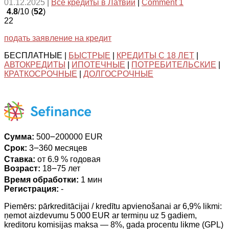
01.12.2025
|
Все кредиты в Латвии
|
Comment 1
4.8
/10 (
52
)
22
подать заявление на кредит
БЕСПЛАТНЫЕ |
БЫСТРЫЕ
|
КРЕДИТЫ С 18 ЛЕТ
|
АВТОКРЕДИТЫ
|
ИПОТЕЧНЫЕ
|
ПОТРЕБИТЕЛЬСКИЕ
|
КРАТКОСРОЧНЫЕ
|
ДОЛГОСРОЧНЫЕ
Сумма:
500౼200000 EUR
Срок:
3౼360 месяцев
Ставка:
от 6.9 % годовая
Возраст:
18౼75 лет
Время обработки:
1 мин
Регистрация:
-
Piemērs: pārkreditācijai / kredītu apvienošanai ar 6,9% likmi:
ņemot aizdevumu 5 000 EUR ar termiņu uz 5 gadiem,
kreditoru komisijas maksa — 8%, gada procentu likme (GPL)