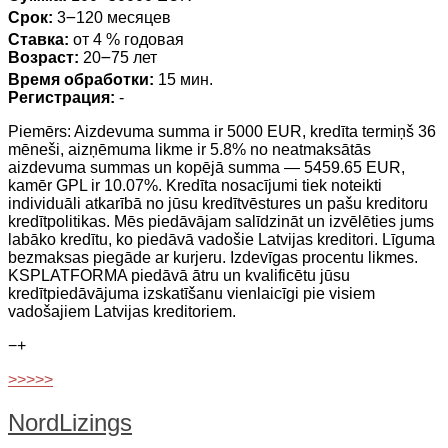
Срок:
3౼120 месяцев
Ставка:
от 4 % годовая
Возраст:
20౼75 лет
Время обработки:
15 мин.
Регистрация:
-
Piemērs: Aizdevuma summa ir 5000 EUR, kredīta termiņš 36
mēneši, aizņēmuma likme ir 5.8% no neatmaksātās
aizdevuma summas un kopējā summa — 5459.65 EUR,
kamēr GPL ir 10.07%. Kredīta nosacījumi tiek noteikti
individuāli atkarībā no jūsu kredītvēstures un pašu kreditoru
kredītpolitikas. Mēs piedāvājam salīdzināt un izvēlēties jums
labāko kredītu, ko piedāvā vadošie Latvijas kreditori. Līguma
bezmaksas piegāde ar kurjeru. Izdevīgas procentu likmes.
KSPLATFORMA piedāvā ātru un kvalificētu jūsu
kredītpiedāvājuma izskatīšanu vienlaicīgi pie visiem
vadošajiem Latvijas kreditoriem.
−
+
>>>>>
NordLizings