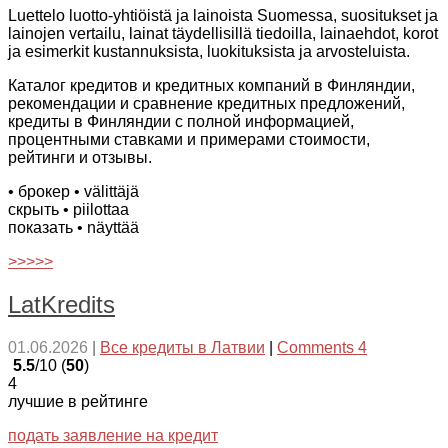
Luettelo luotto-yhtiöistä ja lainoista Suomessa, suositukset ja
lainojen vertailu, lainat täydellisillä tiedoilla, lainaehdot, korot
ja esimerkit kustannuksista, luokituksista ja arvosteluista.
Каталог кредитов и кредитных компаний в Финляндии,
рекомендации и сравнение кредитных предложений,
кредиты в Финляндии с полной информацией,
процентными ставками и примерами стоимости,
рейтинги и отзывы.
• брокер
• välittäjä
скрыть
• piilottaa
показать
• näyttää
>>>>>
LatKredits
01.06.2026
|
Все кредиты в Латвии
|
Comments 4
5.5
/10 (
50
)
4
лучшие в рейтинге
подать заявление на кредит