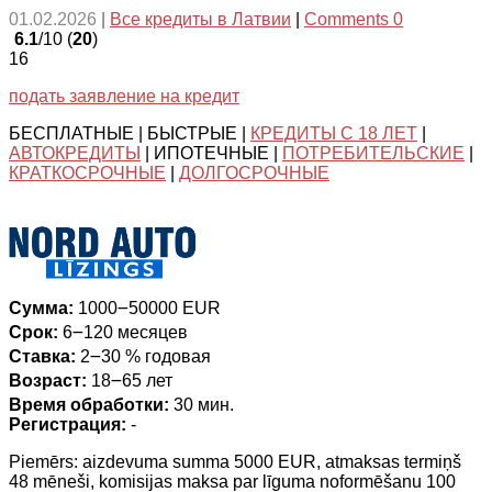
01.02.2026
|
Все кредиты в Латвии
|
Comments 0
6.1
/10 (
20
)
16
подать заявление на кредит
БЕСПЛАТНЫЕ | БЫСТРЫЕ |
КРЕДИТЫ С 18 ЛЕТ
|
АВТОКРЕДИТЫ
| ИПОТЕЧНЫЕ |
ПОТРЕБИТЕЛЬСКИЕ
|
КРАТКОСРОЧНЫЕ
|
ДОЛГОСРОЧНЫЕ
Сумма:
1000౼50000 EUR
Срок:
6౼120 месяцев
Ставка:
2౼30 % годовая
Возраст:
18౼65 лет
Время обработки:
30 мин.
Регистрация:
-
Piemērs: aizdevuma summa 5000 EUR, atmaksas termiņš
48 mēneši, komisijas maksa par līguma noformēšanu 100