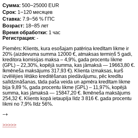
Сумма:
500౼25000 EUR
Срок:
1౼120 месяцев
Ставка:
7.9౼56 % ГПС
Возраст:
18౼85 лет
Время обработки:
1 час
Регистрация:
-
Piemērs: Klients, kura esošajam patēriņa kredītam likme ir
20% (aizdevuma summa 12000 €, atmaksas termiņš 5 gadi,
kreditora komisijas maksa – 4,9%, gada procentu likme
(GPL) – 22,30%, kopējā summa, kas jāmaksā — 19663,80 €.
Ikmēneša maksājums 317,93 €). Klienta izmaksas, kurš
izvēlējies lētāko kreditēšanas piedāvājumu, pēc kredītu
salīdzināšanas, tāda paša veida un apmēra kredītam likme
bija 9,89 %, gada procentu likme (GPL) – 11,97%, kopējā
summa, kas jāmaksā — 15847,20 €. Ikmēneša maksājums
254,32 €. Klients kopā ietaupīja līdz 3 816 €. gada procentu
likmi no 7,9% līdz 56%.
−
+
>>>>>