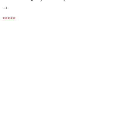
−
+
>>>>>