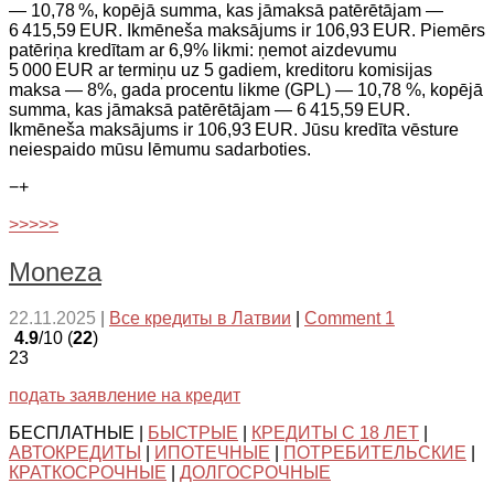
— 10,78 %, kopējā summa, kas jāmaksā patērētājam —
6 415,59 EUR. Ikmēneša maksājums ir 106,93 EUR. Piemērs
patēriņa kredītam ar 6,9% likmi: ņemot aizdevumu
5 000 EUR ar termiņu uz 5 gadiem, kreditoru komisijas
maksa — 8%, gada procentu likme (GPL) — 10,78 %, kopējā
summa, kas jāmaksā patērētājam — 6 415,59 EUR.
Ikmēneša maksājums ir 106,93 EUR. Jūsu kredīta vēsture
neiespaido mūsu lēmumu sadarboties.
−
+
>>>>>
Moneza
22.11.2025
|
Все кредиты в Латвии
|
Comment 1
4.9
/10 (
22
)
23
подать заявление на кредит
БЕСПЛАТНЫЕ |
БЫСТРЫЕ
|
КРЕДИТЫ С 18 ЛЕТ
|
АВТОКРЕДИТЫ
|
ИПОТЕЧНЫЕ
|
ПОТРЕБИТЕЛЬСКИЕ
|
КРАТКОСРОЧНЫЕ
|
ДОЛГОСРОЧНЫЕ