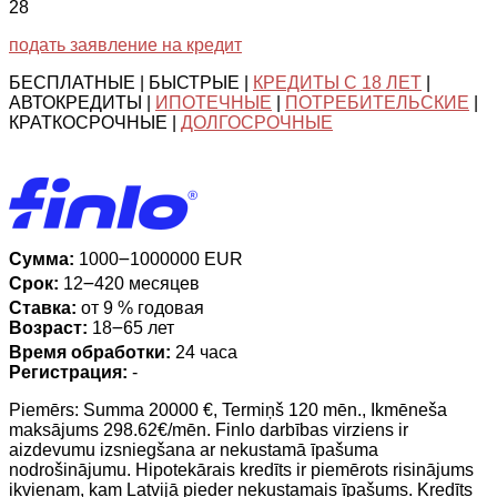
28
подать заявление на кредит
БЕСПЛАТНЫЕ | БЫСТРЫЕ |
КРЕДИТЫ С 18 ЛЕТ
|
АВТОКРЕДИТЫ |
ИПОТЕЧНЫЕ
|
ПОТРЕБИТЕЛЬСКИЕ
|
КРАТКОСРОЧНЫЕ |
ДОЛГОСРОЧНЫЕ
Сумма:
1000౼1000000 EUR
Срок:
12౼420 месяцев
Ставка:
от 9 % годовая
Возраст:
18౼65 лет
Время обработки:
24 часа
Регистрация:
-
Piemērs: Summa 20000 €, Termiņš 120 mēn., Ikmēneša
maksājums 298.62€/mēn. Finlo darbības virziens ir
aizdevumu izsniegšana ar nekustamā īpašuma
nodrošinājumu. Hipotekārais kredīts ir piemērots risinājums
ikvienam, kam Latvijā pieder nekustamais īpašums. Kredīts