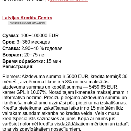
Сумма:
100౼100000 EUR
Срок:
3౼360 месяцев
Ставка:
2.90౼40 % годовая
Возраст:
20౼75 лет
Время обработки:
15 мин
Регистрация:
-
Piemērs: Aizdevuma summa ir 5000 EUR, kredīta termiņš 36
mēneši, aizņēmuma likme ir 5.8% no neatmaksātās
aizdevuma summas un kopējā summa — 5459.65 EUR,
kamēr GPL ir 10.07%. Norādītajam ikmēneša maksājumam ir
informatīva nozīme. Precīzu pieejamo aizdevuma summu un
ikmēneša maksājumu uzzināsi pēc pieteikuma izskatīšanas.
Kredīta pieteikuma izskatīšanas laiks ir no 15 minūtēm līdz
vairākām stundām atkarībā no kredīta veida. Vēlāk mūsu
kredītspeciālists sazināsies ar jums. Kopā ar mums jūs
varēsiet noformēt kredītu visdažādākajiem mērķiem un izdarīt
to ar visizdevīgākajiem nosacījumiem.