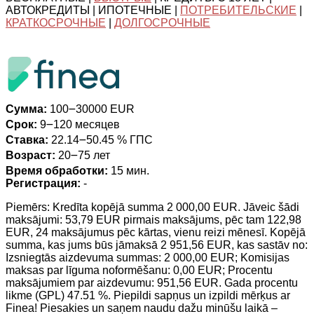
АВТОКРЕДИТЫ | ИПОТЕЧНЫЕ |
ПОТРЕБИТЕЛЬСКИЕ
|
КРАТКОСРОЧНЫЕ
|
ДОЛГОСРОЧНЫЕ
Сумма:
100౼30000 EUR
Срок:
9౼120 месяцев
Ставка:
22.14౼50.45 % ГПС
Возраст:
20౼75 лет
Время обработки:
15 мин.
Регистрация:
-
Piemērs: Kredīta kopējā summa 2 000,00 EUR. Jāveic šādi
maksājumi: 53,79 EUR pirmais maksājums, pēc tam 122,98
EUR, 24 maksājumus pēc kārtas, vienu reizi mēnesī. Kopējā
summa, kas jums būs jāmaksā 2 951,56 EUR, kas sastāv no:
Izsniegtās aizdevuma summas: 2 000,00 EUR; Komisijas
maksas par līguma noformēšanu: 0,00 EUR; Procentu
maksājumiem par aizdevumu: 951,56 EUR. Gada procentu
likme (GPL) 47.51 %. Piepildi sapņus un izpildi mērķus ar
Finea! Piesakies un saņem naudu dažu minūšu laikā –