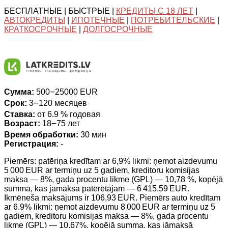
БЕСПЛАТНЫЕ | БЫСТРЫЕ |
КРЕДИТЫ С 18 ЛЕТ
|
АВТОКРЕДИТЫ
|
ИПОТЕЧНЫЕ
|
ПОТРЕБИТЕЛЬСКИЕ
|
КРАТКОСРОЧНЫЕ
|
ДОЛГОСРОЧНЫЕ
Сумма:
500౼25000 EUR
Срок:
3౼120 месяцев
Ставка:
от 6.9 % годовая
Возраст:
18౼75 лет
Время обработки:
30 мин
Регистрация:
-
Piemērs: patēriņa kredītam ar 6,9% likmi: ņemot aizdevumu
5 000 EUR ar termiņu uz 5 gadiem, kreditoru komisijas
maksa — 8%, gada procentu likme (GPL) — 10,78 %, kopējā
summa, kas jāmaksā patērētājam — 6 415,59 EUR.
Ikmēneša maksājums ir 106,93 EUR. Piemērs auto kredītam
ar 6.9% likmi: ņemot aizdevumu 8 000 EUR ar termiņu uz 5
gadiem, kreditoru komisijas maksa — 8%, gada procentu
likme (GPL) — 10,67%, kopējā summa, kas jāmaksā