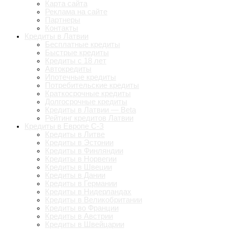
Карта сайта
Реклама на сайте
Партнеры
Контакты
Кредиты в Латвии
Бесплатные кредиты
Быстрые кредиты
Кредиты с 18 лет
Автокредиты
Ипотечные кредиты
Потребительские кредиты
Краткосрочные кредиты
Долгосрочные кредиты
Кредиты в Латвии — Beta
Рейтинг кредитов Латвии
Кредиты в Европе С-З
Кредиты в Литве
Кредиты в Эстонии
Кредиты в Финляндии
Кредиты в Норвегии
Кредиты в Швеции
Кредиты в Дании
Кредиты в Германии
Кредиты в Нидерландах
Кредиты в Великобритании
Кредиты во Франции
Кредиты в Австрии
Кредиты в Швейцарии