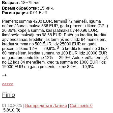
Возраст:
18౼75 лет
Время обработки:
15 мин.
Регистрация:
0.01 EUR
Piemērs: summa 4200 EUR, termiņš 72 mēneši, līguma
noformēšanas maksa 336 EUR, gada procentu likme (GPL)
20,86%, kopējā summa, kas jāatmaksā 7440,96 EUR,
ikmēneša maksājums 98,68 EUR. Patēriņa kredīta, kredītu
apvienošanas, kredītlīnijas termiņš no 3 līdz 84 mēnešiem,
kredīta summa no 500 EUR līdz 25000 EUR un gada
procentu likme 12% — 29,9%. Ātrā kredīta termiņš no 3 līdz
60 mēnešiem, kredīta summa no 100 EUR līdz 10000 EUR
un gada procentu likme 12% — 29,9%. Auto kredīta termiņš
no 12 līdz 84 mēnešiem, kredīta summa no 1000 EUR līdz
15000 EUR un gada procentu likme 8,9% — 19,9%.
−
+
>>>>>
Finlo
01.10.2025
|
Все кредиты в Латвии
|
Comments 0
5.8
/10 (
8
)