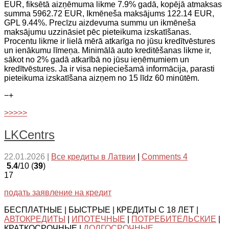
EUR, fiksētā aizņēmuma likme 7.9% gadā, kopējā atmaksas
summa 5962.72 EUR, Ikmēneša maksājums 122.14 EUR,
GPL 9.44%. Precīzu aizdevuma summu un ikmēneša
maksājumu uzzināsiet pēc pieteikuma izskatīšanas.
Procentu likme ir lielā mērā atkarīga no jūsu kredītvēstures
un ienākumu līmeņa. Minimālā auto kreditēšanas likme ir,
sākot no 2% gadā atkarībā no jūsu ieņēmumiem un
kredītvēstures. Ja ir visa nepieciešamā informācija, parasti
pieteikuma izskatīšana aizņem no 15 līdz 60 minūtēm.
−
+
>>>>>
LKCentrs
22.01.2026
|
Все кредиты в Латвии
|
Comments 4
5.4
/10 (
39
)
17
подать заявление на кредит
БЕСПЛАТНЫЕ | БЫСТРЫЕ | КРЕДИТЫ С 18 ЛЕТ |
АВТОКРЕДИТЫ
|
ИПОТЕЧНЫЕ
|
ПОТРЕБИТЕЛЬСКИЕ
|
КРАТКОСРОЧНЫЕ |
ДОЛГОСРОЧНЫЕ