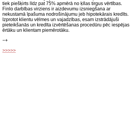
tiek piešķirts līdz pat 75% apmērā no ķīlas tirgus vērtības.
Finlo darbības virziens ir aizdevumu izsniegšana ar
nekustamā īpašuma nodrošinājumu jeb hipotekārais kredīts.
Izprotot klientu vēlmes un vajadzības, esam izstrādājuši
pieteikšanās un kredīta izvērtēšanas procedūru pēc iespējas
ērtāku un klientam piemērotāku.
−
+
>>>>>