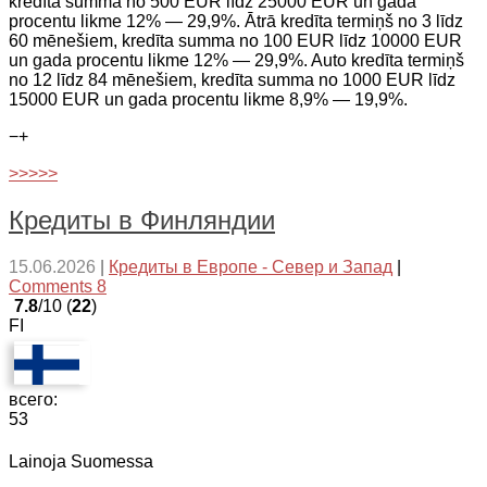
kredīta summa no 500 EUR līdz 25000 EUR un gada
procentu likme 12% — 29,9%. Ātrā kredīta termiņš no 3 līdz
60 mēnešiem, kredīta summa no 100 EUR līdz 10000 EUR
un gada procentu likme 12% — 29,9%. Auto kredīta termiņš
no 12 līdz 84 mēnešiem, kredīta summa no 1000 EUR līdz
15000 EUR un gada procentu likme 8,9% — 19,9%.
−
+
>>>>>
Кредиты в Финляндии
15.06.2026
|
Кредиты в Европе - Север и Запад
|
Comments 8
7.8
/10 (
22
)
FI
всего:
53
Lainoja Suomessa