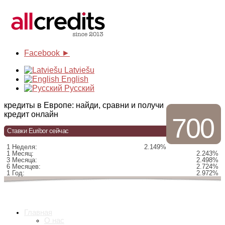
Facebook ►
Latviešu
English
Русский
кредиты в Европе: найди, сравни и получи
кредит онлайн
700
Ставки Euribor сейчас
1 Неделя:
2.149%
1 Месяц:
2.243%
3 Месяца:
2.498%
6 Месяцев:
2.724%
1 Год:
2.972%
Главная
О нас