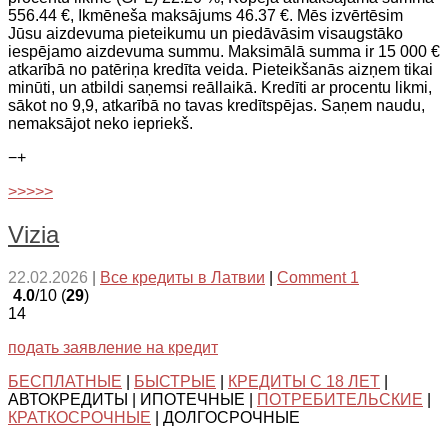
556.44 €, Ikmēneša maksājums 46.37 €. Mēs izvērtēsim
Jūsu aizdevuma pieteikumu un piedāvāsim visaugstāko
iespējamo aizdevuma summu. Maksimālā summa ir 15 000 €
atkarībā no patēriņa kredīta veida. Pieteikšanās aizņem tikai
minūti, un atbildi saņemsi reāllaikā. Kredīti ar procentu likmi,
sākot no 9,9, atkarībā no tavas kredītspējas. Saņem naudu,
nemaksājot neko iepriekš.
−
+
>>>>>
Vizia
22.02.2026
|
Все кредиты в Латвии
|
Comment 1
4.0
/10 (
29
)
14
подать заявление на кредит
БЕСПЛАТНЫЕ
|
БЫСТРЫЕ
|
КРЕДИТЫ С 18 ЛЕТ
|
АВТОКРЕДИТЫ | ИПОТЕЧНЫЕ |
ПОТРЕБИТЕЛЬСКИЕ
|
КРАТКОСРОЧНЫЕ
| ДОЛГОСРОЧНЫЕ