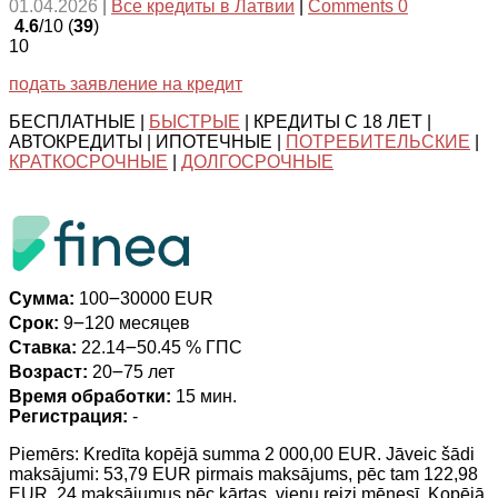
01.04.2026
|
Все кредиты в Латвии
|
Comments 0
4.6
/10 (
39
)
10
подать заявление на кредит
БЕСПЛАТНЫЕ |
БЫСТРЫЕ
| КРЕДИТЫ С 18 ЛЕТ |
АВТОКРЕДИТЫ | ИПОТЕЧНЫЕ |
ПОТРЕБИТЕЛЬСКИЕ
|
КРАТКОСРОЧНЫЕ
|
ДОЛГОСРОЧНЫЕ
Сумма:
100౼30000 EUR
Срок:
9౼120 месяцев
Ставка:
22.14౼50.45 % ГПС
Возраст:
20౼75 лет
Время обработки:
15 мин.
Регистрация:
-
Piemērs: Kredīta kopējā summa 2 000,00 EUR. Jāveic šādi
maksājumi: 53,79 EUR pirmais maksājums, pēc tam 122,98
EUR, 24 maksājumus pēc kārtas, vienu reizi mēnesī. Kopējā