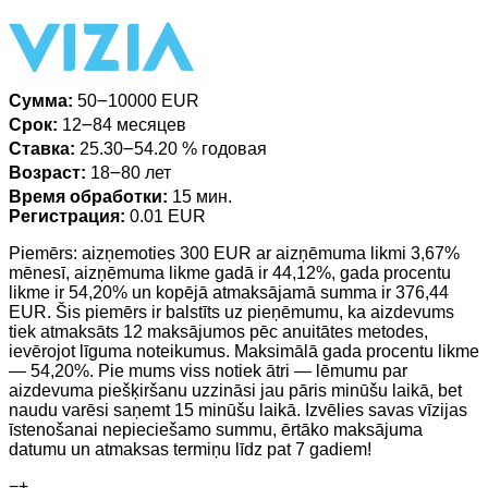
Сумма:
50౼10000 EUR
Срок:
12౼84 месяцев
Ставка:
25.30౼54.20 % годовая
Возраст:
18౼80 лет
Время обработки:
15 мин.
Регистрация:
0.01 EUR
Piemērs: aizņemoties 300 EUR ar aizņēmuma likmi 3,67%
mēnesī, aizņēmuma likme gadā ir 44,12%, gada procentu
likme ir 54,20% un kopējā atmaksājamā summa ir 376,44
EUR. Šis piemērs ir balstīts uz pieņēmumu, ka aizdevums
tiek atmaksāts 12 maksājumos pēc anuitātes metodes,
ievērojot līguma noteikumus. Maksimālā gada procentu likme
— 54,20%. Pie mums viss notiek ātri — lēmumu par
aizdevuma piešķiršanu uzzināsi jau pāris minūšu laikā, bet
naudu varēsi saņemt 15 minūšu laikā. Izvēlies savas vīzijas
īstenošanai nepieciešamo summu, ērtāko maksājuma
datumu un atmaksas termiņu līdz pat 7 gadiem!
−
+