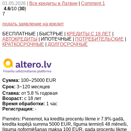
01.05.2026
|
Все кредиты в Латвии
|
Comment 1
4.6
/10 (
30
)
7
подать заявление на кредит
БЕСПЛАТНЫЕ | БЫСТРЫЕ |
КРЕДИТЫ С 18 ЛЕТ
|
АВТОКРЕДИТЫ
| ИПОТЕЧНЫЕ |
ПОТРЕБИТЕЛЬСКИЕ
|
КРАТКОСРОЧНЫЕ
|
ДОЛГОСРОЧНЫЕ
Сумма:
100౼25000 EUR
Срок:
3౼120 месяцев
Ставка:
от 5.8 % годовая
Возраст:
с 18 лет
Время обработки:
1 час
Регистрация:
-
Piemērs: Pieņemot, ka kredīta procentu likme ir 7.9% gadā,
kredīta kopējā summa 5000 EUR, līguma termiņš 48 mēneši,
līguma noformēšanas maksa 100 EUR, gada procentu likme