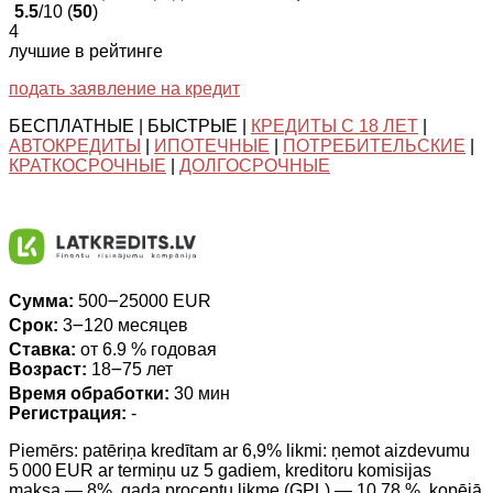
5.5
/10 (
50
)
4
лучшие в рейтинге
подать заявление на кредит
БЕСПЛАТНЫЕ | БЫСТРЫЕ |
КРЕДИТЫ С 18 ЛЕТ
|
АВТОКРЕДИТЫ
|
ИПОТЕЧНЫЕ
|
ПОТРЕБИТЕЛЬСКИЕ
|
КРАТКОСРОЧНЫЕ
|
ДОЛГОСРОЧНЫЕ
Сумма:
500౼25000 EUR
Срок:
3౼120 месяцев
Ставка:
от 6.9 % годовая
Возраст:
18౼75 лет
Время обработки:
30 мин
Регистрация:
-
Piemērs: patēriņa kredītam ar 6,9% likmi: ņemot aizdevumu
5 000 EUR ar termiņu uz 5 gadiem, kreditoru komisijas
maksa — 8%, gada procentu likme (GPL) — 10,78 %, kopējā