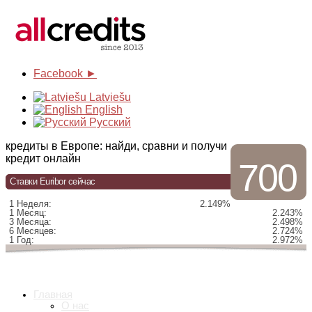
Facebook ►
Latviešu
English
Русский
кредиты в Европе: найди, сравни и получи
кредит онлайн
700
Ставки Euribor сейчас
1 Неделя:
2.149%
1 Месяц:
2.243%
3 Месяца:
2.498%
6 Месяцев:
2.724%
1 Год:
2.972%
Главная
О нас