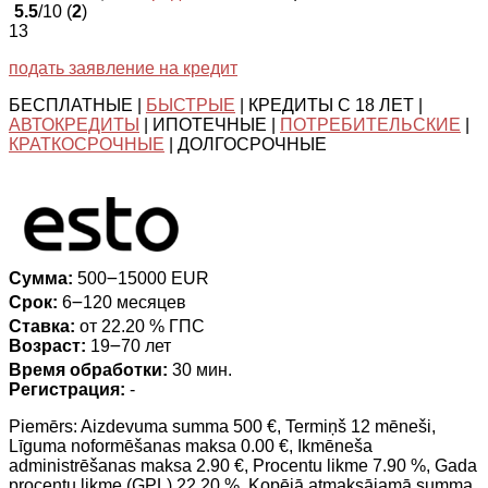
5.5
/10 (
2
)
13
подать заявление на кредит
БЕСПЛАТНЫЕ |
БЫСТРЫЕ
| КРЕДИТЫ С 18 ЛЕТ |
АВТОКРЕДИТЫ
| ИПОТЕЧНЫЕ |
ПОТРЕБИТЕЛЬСКИЕ
|
КРАТКОСРОЧНЫЕ
| ДОЛГОСРОЧНЫЕ
Сумма:
500౼15000 EUR
Срок:
6౼120 месяцев
Ставка:
от 22.20 % ГПС
Возраст:
19౼70 лет
Время обработки:
30 мин.
Регистрация:
-
Piemērs: Aizdevuma summa 500 €, Termiņš 12 mēneši,
Līguma noformēšanas maksa 0.00 €, Ikmēneša
administrēšanas maksa 2.90 €, Procentu likme 7.90 %, Gada
procentu likme (GPL) 22.20 %, Kopējā atmaksājamā summa