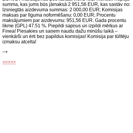
summa, kas jums būs jāmaksā 2 951,56 EUR, kas sastāv no:
Izsniegtās aizdevuma summas: 2 000,00 EUR; Komisijas
maksas par līguma noformēšanu: 0,00 EUR; Procentu
maksājumiem par aizdevumu: 951,56 EUR. Gada procentu
likme (GPL) 47.51 %. Piepildi sapņus un izpildi mērķus ar
Finea! Piesakies un saņem naudu dažu minūšu laikā –
vienkārši un ērti bez papildus komisijas! Komisija par tūlītēju
izmaksu atcelta!
−
+
>>>>>