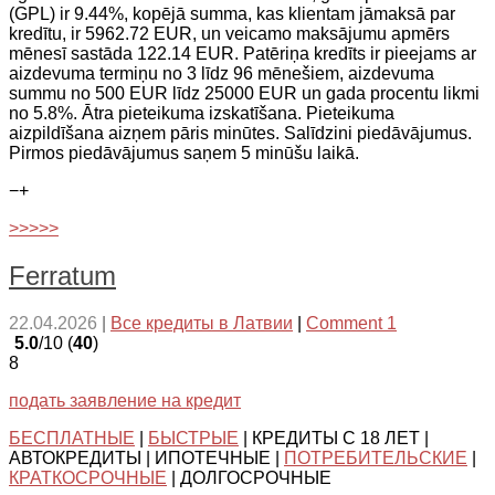
(GPL) ir 9.44%, kopējā summa, kas klientam jāmaksā par
kredītu, ir 5962.72 EUR, un veicamo maksājumu apmērs
mēnesī sastāda 122.14 EUR. Patēriņa kredīts ir pieejams ar
aizdevuma termiņu no 3 līdz 96 mēnešiem, aizdevuma
summu no 500 EUR līdz 25000 EUR un gada procentu likmi
no 5.8%. Ātra pieteikuma izskatīšana. Pieteikuma
aizpildīšana aizņem pāris minūtes. Salīdzini piedāvājumus.
Pirmos piedāvājumus saņem 5 minūšu laikā.
−
+
>>>>>
Ferratum
22.04.2026
|
Все кредиты в Латвии
|
Comment 1
5.0
/10 (
40
)
8
подать заявление на кредит
БЕСПЛАТНЫЕ
|
БЫСТРЫЕ
| КРЕДИТЫ С 18 ЛЕТ |
АВТОКРЕДИТЫ | ИПОТЕЧНЫЕ |
ПОТРЕБИТЕЛЬСКИЕ
|
КРАТКОСРОЧНЫЕ
| ДОЛГОСРОЧНЫЕ