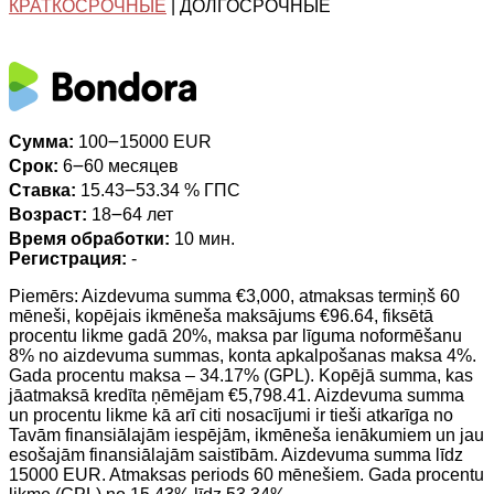
КРАТКОСРОЧНЫЕ
| ДОЛГОСРОЧНЫЕ
Сумма:
100౼15000 EUR
Срок:
6౼60 месяцев
Ставка:
15.43౼53.34 % ГПС
Возраст:
18౼64 лет
Время обработки:
10 мин.
Регистрация:
-
Piemērs: Aizdevuma summa €3,000, atmaksas termiņš 60
mēneši, kopējais ikmēneša maksājums €96.64, fiksētā
procentu likme gadā 20%, maksa par līguma noformēšanu
8% no aizdevuma summas, konta apkalpošanas maksa 4%.
Gada procentu maksa – 34.17% (GPL). Kopējā summa, kas
jāatmaksā kredīta ņēmējam €5,798.41. Aizdevuma summa
un procentu likme kā arī citi nosacījumi ir tieši atkarīga no
Tavām finansiālajām iespējām, ikmēneša ienākumiem un jau
esošajām finansiālajām saistībām. Aizdevuma summa līdz
15000 EUR. Atmaksas periods 60 mēnešiem. Gada procentu