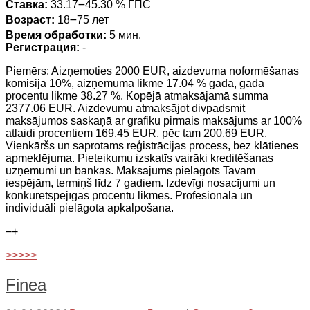
Ставка:
33.17౼45.30 % ГПС
Возраст:
18౼75 лет
Время обработки:
5 мин.
Регистрация:
-
Piemērs: Aizņemoties 2000 EUR, aizdevuma noformēšanas
komisija 10%, aizņēmuma likme 17.04 % gadā, gada
procentu likme 38.27 %. Kopējā atmaksājamā summa
2377.06 EUR. Aizdevumu atmaksājot divpadsmit
maksājumos saskaņā ar grafiku pirmais maksājums ar 100%
atlaidi procentiem 169.45 EUR, pēc tam 200.69 EUR.
Vienkāršs un saprotams reģistrācijas process, bez klātienes
apmeklējuma. Pieteikumu izskatīs vairāki kreditēšanas
uzņēmumi un bankas. Maksājums pielāgots Tavām
iespējām, termiņš līdz 7 gadiem. Izdevīgi nosacījumi un
konkurētspējīgas procentu likmes. Profesionāla un
individuāli pielāgota apkalpošana.
−
+
>>>>>
Finea