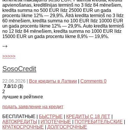
apvienošanas, kredītlīnijas termiņš no 3 līdz 84 mēnešiem,
kredīta summa no 500 EUR līdz 25000 EUR un gada
procentu likme 12% — 29,9%. Ātrā kredīta termiņš no 3 līdz
60 mēnešiem, kredīta summa no 100 EUR līdz 10000 EUR
un gada procentu likme 12% — 29,9%. Auto kredīta termiņš
no 12 līdz 84 mēnešiem, kredīta summa no 1000 EUR līdz
15000 EUR un gada procentu likme 8,9% — 19,9%.
−
+
>>>>>
SosoCredit
22.06.2026
|
Все кредиты в Латвии
|
Comments 0
7.0
/10 (
3
)
2
лучшие в рейтинге
подать заявление на кредит
БЕСПЛАТНЫЕ |
БЫСТРЫЕ
|
КРЕДИТЫ С 18 ЛЕТ
|
АВТОКРЕДИТЫ
|
ИПОТЕЧНЫЕ
|
ПОТРЕБИТЕЛЬСКИЕ
|
КРАТКОСРОЧНЫЕ
|
ДОЛГОСРОЧНЫЕ