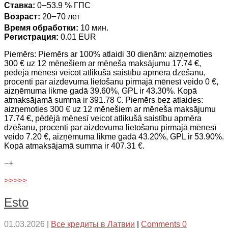
Ставка:
0౼53.9 % ГПС
Возраст:
20౼70 лет
Время обработки:
10 мин.
Регистрация:
0.01 EUR
Piemērs: Piemērs ar 100% atlaidi 30 dienām: aizņemoties
300 € uz 12 mēnešiem ar mēneša maksājumu 17.74 €,
pēdējā mēnesī veicot atlikušā saistību apmēra dzēšanu,
procenti par aizdevuma lietošanu pirmajā mēnesī veido 0 €,
aizņēmuma likme gadā 39.60%, GPL ir 43.30%. Kopā
atmaksājamā summa ir 391.78 €. Piemērs bez atlaides:
aizņemoties 300 € uz 12 mēnešiem ar mēneša maksājumu
17.74 €, pēdējā mēnesī veicot atlikušā saistību apmēra
dzēšanu, procenti par aizdevuma lietošanu pirmajā mēnesī
veido 7.20 €, aizņēmuma likme gadā 43.20%, GPL ir 53.90%.
Kopā atmaksājamā summa ir 407.31 €.
−
+
>>>>>
Esto
01.03.2026
|
Все кредиты в Латвии
|
Comments 0