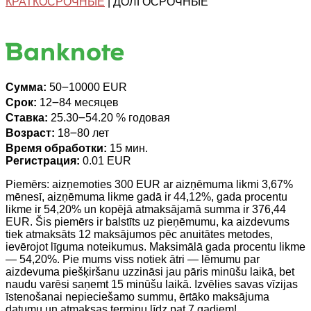
КРАТКОСРОЧНЫЕ
| ДОЛГОСРОЧНЫЕ
Сумма:
50౼10000 EUR
Срок:
12౼84 месяцев
Ставка:
25.30౼54.20 % годовая
Возраст:
18౼80 лет
Время обработки:
15 мин.
Регистрация:
0.01 EUR
Piemērs: aizņemoties 300 EUR ar aizņēmuma likmi 3,67%
mēnesī, aizņēmuma likme gadā ir 44,12%, gada procentu
likme ir 54,20% un kopējā atmaksājamā summa ir 376,44
EUR. Šis piemērs ir balstīts uz pieņēmumu, ka aizdevums
tiek atmaksāts 12 maksājumos pēc anuitātes metodes,
ievērojot līguma noteikumus. Maksimālā gada procentu likme
— 54,20%. Pie mums viss notiek ātri — lēmumu par
aizdevuma piešķiršanu uzzināsi jau pāris minūšu laikā, bet
naudu varēsi saņemt 15 minūšu laikā. Izvēlies savas vīzijas
īstenošanai nepieciešamo summu, ērtāko maksājuma
datumu un atmaksas termiņu līdz pat 7 gadiem!