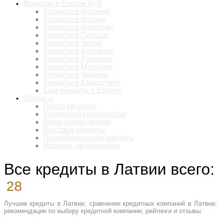
Кредиты в Европе Ю-В
Кредиты в Испании
Кредиты в Италии
Кредиты в Хорватии
Кредиты в Польше
Кредиты в Чехии
Кредиты в Болгарии
Кредиты в Румынии
Кредиты в Молдове
Кредиты в Украине
Кредиты в Казахстане
Еще кредиты в Европе
Вопросы
Гид по каталогу
Кредитный калькулятор
Виды кредитования
Быстрые кредиты
Потребительские кредиты
Ипотека, автокредиты
Все кредиты в Латвии
всего:
28
Лучшие кредиты в Латвии, сравнение кредитных компаний в Латвии,
рекомендации по выбору кредитной компании, рейтинги и отзывы.