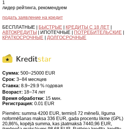
1
лидер рейтинга, рекомендуем
подать заявление на кредит
БЕСПЛАТНЫЕ |
БЫСТРЫЕ
|
КРЕДИТЫ С 18 ЛЕТ
|
АВТОКРЕДИТЫ
| ИПОТЕЧНЫЕ |
ПОТРЕБИТЕЛЬСКИЕ
|
КРАТКОСРОЧНЫЕ
|
ДОЛГОСРОЧНЫЕ
Сумма:
500౼25000 EUR
Срок:
3౼84 месяцев
Ставка:
8.9౼29.9 % годовая
Возраст:
18౼74 лет
Время обработки:
15 мин.
Регистрация:
0.01 EUR
Piemērs: summa 4200 EUR, termiņš 72 mēneši, līguma
noformēšanas maksa 336 EUR, gada procentu likme (GPL)
20,86%, kopējā summa, kas jāatmaksā 7440,96 EUR,
ikmēneša maksājums 98,68 EUR. Patēriņa kredīta, kredītu