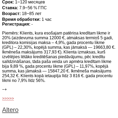
Срок:
1౼120 месяцев
Ставка:
7.9౼56 % ГПС
Возраст:
18౼85 лет
Время обработки:
1 час
Регистрация:
-
Piemērs: Klients, kura esošajam patēriņa kredītam likme ir
20% (aizdevuma summa 12000 €, atmaksas termiņš 5 gadi,
kreditora komisijas maksa – 4,9%, gada procentu likme
(GPL) – 22,30%, kopējā summa, kas jāmaksā — 19663,80 €.
Ikmēneša maksājums 317,93 €). Klienta izmaksas, kurš
izvēlējies lētāko kreditēšanas piedāvājumu, pēc kredītu
salīdzināšanas, tāda paša veida un apmēra kredītam likme
bija 9,89 %, gada procentu likme (GPL) – 11,97%, kopējā
summa, kas jāmaksā — 15847,20 €. Ikmēneša maksājums
254,32 €. Klients kopā ietaupīja līdz 3 816 €. gada procentu
likmi no 7,9% līdz 56%.
−
+
>>>>>
Altero