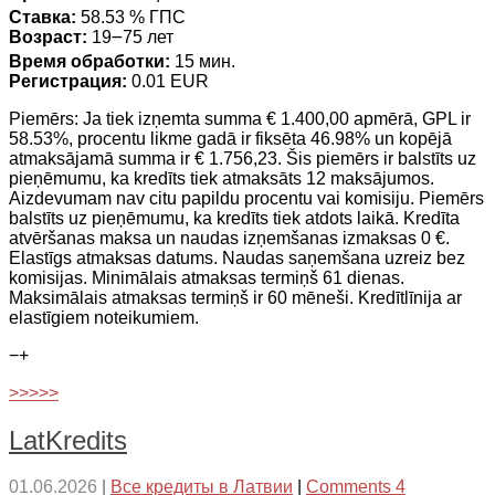
Ставка:
58.53 % ГПС
Возраст:
19౼75 лет
Время обработки:
15 мин.
Регистрация:
0.01 EUR
Piemērs: Ja tiek izņemta summa € 1.400,00 apmērā, GPL ir
58.53%, procentu likme gadā ir fiksēta 46.98% un kopējā
atmaksājamā summa ir € 1.756,23. Šis piemērs ir balstīts uz
pieņēmumu, ka kredīts tiek atmaksāts 12 maksājumos.
Aizdevumam nav citu papildu procentu vai komisiju. Piemērs
balstīts uz pieņēmumu, ka kredīts tiek atdots laikā. Kredīta
atvēršanas maksa un naudas izņemšanas izmaksas 0 €.
Elastīgs atmaksas datums. Naudas saņemšana uzreiz bez
komisijas. Minimālais atmaksas termiņš 61 dienas.
Maksimālais atmaksas termiņš ir 60 mēneši. Kredītlīnija ar
elastīgiem noteikumiem.
−
+
>>>>>
LatKredits
01.06.2026
|
Все кредиты в Латвии
|
Comments 4