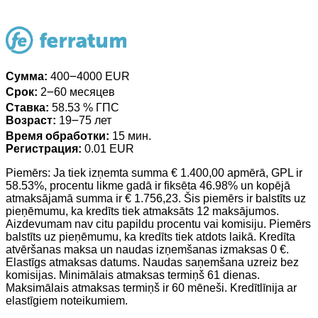
Сумма:
400౼4000 EUR
Срок:
2౼60 месяцев
Ставка:
58.53 % ГПС
Возраст:
19౼75 лет
Время обработки:
15 мин.
Регистрация:
0.01 EUR
Piemērs: Ja tiek izņemta summa € 1.400,00 apmērā, GPL ir
58.53%, procentu likme gadā ir fiksēta 46.98% un kopējā
atmaksājamā summa ir € 1.756,23. Šis piemērs ir balstīts uz
pieņēmumu, ka kredīts tiek atmaksāts 12 maksājumos.
Aizdevumam nav citu papildu procentu vai komisiju. Piemērs
balstīts uz pieņēmumu, ka kredīts tiek atdots laikā. Kredīta
atvēršanas maksa un naudas izņemšanas izmaksas 0 €.
Elastīgs atmaksas datums. Naudas saņemšana uzreiz bez
komisijas. Minimālais atmaksas termiņš 61 dienas.
Maksimālais atmaksas termiņš ir 60 mēneši. Kredītlīnija ar
elastīgiem noteikumiem.