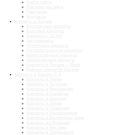
Карта сайта
Реклама на сайте
Партнеры
Контакты
Кредиты в Латвии
Бесплатные кредиты
Быстрые кредиты
Кредиты с 18 лет
Автокредиты
Ипотечные кредиты
Потребительские кредиты
Краткосрочные кредиты
Долгосрочные кредиты
Кредиты в Латвии — Beta
Рейтинг кредитов Латвии
Кредиты в Европе С-З
Кредиты в Литве
Кредиты в Эстонии
Кредиты в Финляндии
Кредиты в Норвегии
Кредиты в Швеции
Кредиты в Дании
Кредиты в Германии
Кредиты в Нидерландах
Кредиты в Великобритании
Кредиты во Франции
Кредиты в Австрии
Кредиты в Швейцарии