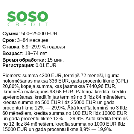
Сумма:
500౼25000 EUR
Срок:
3౼84 месяцев
Ставка:
8.9౼29.9 % годовая
Возраст:
18౼74 лет
Время обработки:
15 мин.
Регистрация:
0.01 EUR
Piemērs: summa 4200 EUR, termiņš 72 mēneši, līguma
noformēšanas maksa 336 EUR, gada procentu likme (GPL)
20,86%, kopējā summa, kas jāatmaksā 7440,96 EUR,
ikmēneša maksājums 98,68 EUR. Patēriņa kredīta, kredītu
apvienošanas, kredītlīnijas termiņš no 3 līdz 84 mēnešiem,
kredīta summa no 500 EUR līdz 25000 EUR un gada
procentu likme 12% — 29,9%. Ātrā kredīta termiņš no 3 līdz
60 mēnešiem, kredīta summa no 100 EUR līdz 10000 EUR
un gada procentu likme 12% — 29,9%. Auto kredīta termiņš
no 12 līdz 84 mēnešiem, kredīta summa no 1000 EUR līdz
15000 EUR un gada procentu likme 8,9% — 19,9%.