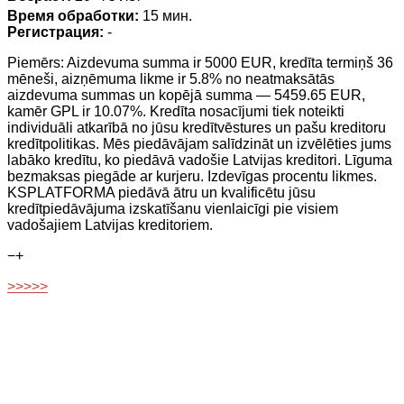
Время обработки:
15 мин.
Регистрация:
-
Piemērs: Aizdevuma summa ir 5000 EUR, kredīta termiņš 36
mēneši, aizņēmuma likme ir 5.8% no neatmaksātās
aizdevuma summas un kopējā summa — 5459.65 EUR,
kamēr GPL ir 10.07%. Kredīta nosacījumi tiek noteikti
individuāli atkarībā no jūsu kredītvēstures un pašu kreditoru
kredītpolitikas. Mēs piedāvājam salīdzināt un izvēlēties jums
labāko kredītu, ko piedāvā vadošie Latvijas kreditori. Līguma
bezmaksas piegāde ar kurjeru. Izdevīgas procentu likmes.
KSPLATFORMA piedāvā ātru un kvalificētu jūsu
kredītpiedāvājuma izskatīšanu vienlaicīgi pie visiem
vadošajiem Latvijas kreditoriem.
−
+
>>>>>