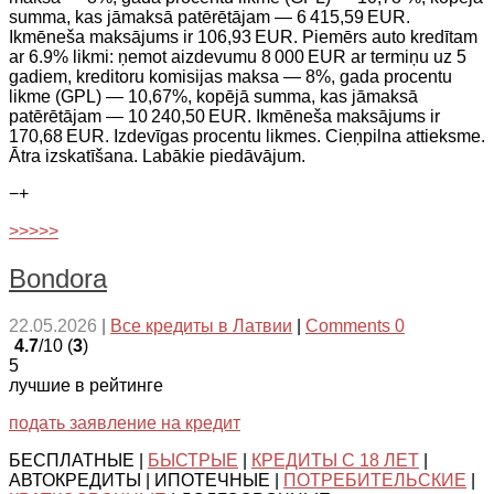
summa, kas jāmaksā patērētājam — 6 415,59 EUR.
Ikmēneša maksājums ir 106,93 EUR. Piemērs auto kredītam
ar 6.9% likmi: ņemot aizdevumu 8 000 EUR ar termiņu uz 5
gadiem, kreditoru komisijas maksa — 8%, gada procentu
likme (GPL) — 10,67%, kopējā summa, kas jāmaksā
patērētājam — 10 240,50 EUR. Ikmēneša maksājums ir
170,68 EUR. Izdevīgas procentu likmes. Cieņpilna attieksme.
Ātra izskatīšana. Labākie piedāvājum.
−
+
>>>>>
Bondora
22.05.2026
|
Все кредиты в Латвии
|
Comments 0
4.7
/10 (
3
)
5
лучшие в рейтинге
подать заявление на кредит
БЕСПЛАТНЫЕ |
БЫСТРЫЕ
|
КРЕДИТЫ С 18 ЛЕТ
|
АВТОКРЕДИТЫ | ИПОТЕЧНЫЕ |
ПОТРЕБИТЕЛЬСКИЕ
|