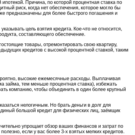
 ипотекой. Причина, по которой процентная ставка по
итный риск, когда нет обеспечения, которое могло бы
кже предназначены для более быстрого погашения и
указывать цель взятия кредита. Кое-что не относится,
родукта, составляющего обеспечение.
огостоящие товары, отремонтировать свою квартиру,
едыдущих кредитов с высокой процентной ставкой, таким
 вероятно, высокие ежемесячные расходы. Выплачивая
ма займа, тем меньше процентная ставка), избежать
рать компанию, чтобы объединить в один более крупный
казаться нелогичным. Но брать деньги в долг для
 единый большой кредит для физических лиц, заёмщик
ачительно упрощает обзор ваших финансов и затрат по
полезно, если у вас более 3-х взятых мелких кредитов.