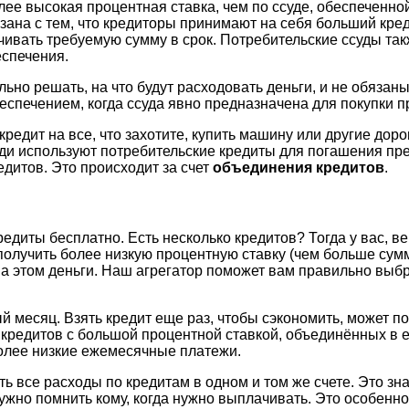
ее высокая процентная ставка, чем по ссуде, обеспеченной
язана с тем, что кредиторы принимают на себя больший кред
чивать требуемую сумму в срок. Потребительские ссуды та
спечения.
ьно решать, на что будут расходовать деньги, и не обязаны 
спечением, когда ссуда явно предназначена для покупки п
редит на все, что захотите, купить машину или другие дор
юди используют потребительские кредиты для погашения пр
едитов. Это происходит за счет
объединения кредитов
.
редиты бесплатно. Есть несколько кредитов? Тогда у вас,
 получить более низкую процентную ставку (чем больше сум
 на этом деньги. Наш агрегатор поможет вам правильно выб
 месяц. Взять кредит еще раз, чтобы сэкономить, может по
их кредитов с большой процентной ставкой, объединённых в
олее низкие ежемесячные платежи.
ь все расходы по кредитам в одном и том же счете. Это зн
ужно помнить кому, когда нужно выплачивать. Это особенно 