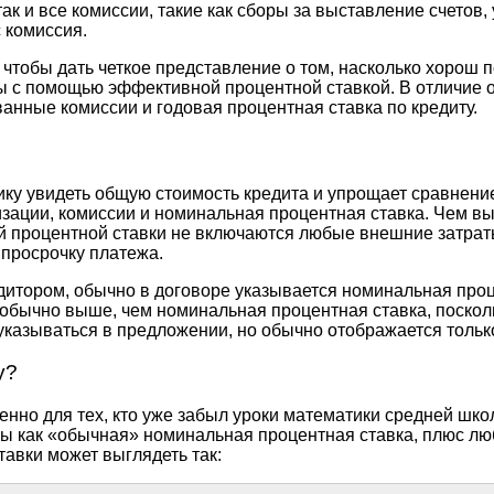
так и все комиссии, такие как сборы за выставление счетов
с комиссия.
тобы дать четкое представление о том, насколько хорош по
ы с помощью эффективной процентной ставкой. В отличие 
ванные комиссии и годовая процентная ставка по кредиту.
ку увидеть общую стоимость кредита и упрощает сравнени
тизации, комиссии и номинальная процентная ставка. Чем 
ой процентной ставки не включаются любые внешние затра
а просрочку платежа.
редитором, обычно в договоре указывается номинальная проц
 обычно выше, чем номинальная процентная ставка, поско
указываться в предложении, но обычно отображается толь
у?
нно для тех, кто уже забыл уроки математики средней шко
ны как «обычная» номинальная процентная ставка, плюс лю
авки может выглядеть так: