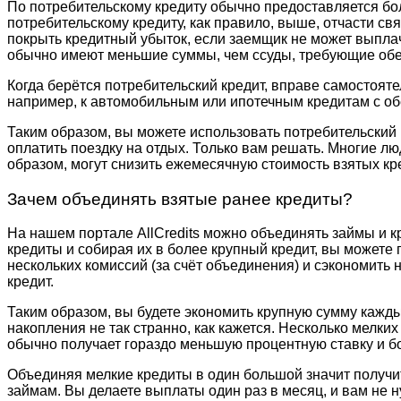
По потребительскому кредиту обычно предоставляется бол
потребительскому кредиту, как правило, выше, отчасти св
покрыть кредитный убыток, если заемщик не может выпла
обычно имеют меньшие суммы, чем ссуды, требующие обе
Когда берётся потребительский кредит, вправе самостоятел
например, к автомобильным или ипотечным кредитам с обе
Таким образом, вы можете использовать потребительский к
оплатить поездку на отдых. Только вам решать. Многие л
образом, могут снизить ежемесячную стоимость взятых кр
Зачем объединять взятые ранее кредиты?
На нашем портале AllCredits можно объединять займы и к
кредиты и собирая их в более крупный кредит, вы можете
нескольких комиссий (за счёт объединения) и сэкономить
кредит.
Таким образом, вы будете экономить крупную сумму каждый
накопления не так странно, как кажется. Несколько мелк
обычно получает гораздо меньшую процентную ставку и б
Объединяя мелкие кредиты в один большой значит получит
займам. Вы делаете выплаты один раз в месяц, и вам не н