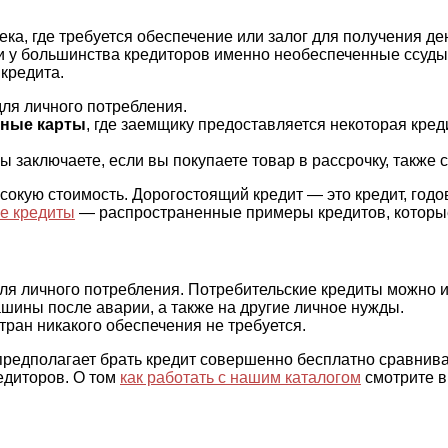
отека, где требуется обеспечение или залог для получения 
 и у большинства кредиторов именно необеспеченные ссуд
кредита.
для личного потребления.
тные карты
, где заемщику предоставляется некоторая кред
 вы заключаете, если вы покупаете товар в рассрочку, такж
ысокую стоимость. Дорогостоящий кредит — это кредит, год
е кредиты
— распространенные примеры кредитов, которые 
ля личного потребления. Потребительские кредиты можно и
шины после аварии, а также на другие личное нужды.
тран никакого обеспечения не требуется.
ой предполагает брать кредит совершенно бесплатно сравнив
едиторов. О том
как работать с нашим каталогом
смотрите в