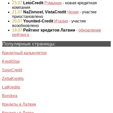
23.07
LetoCredit
Румыния
- новая кредитная
компания
21.07
NaZivnost, VistaCredit
Чехия
- участие
приостановлено
20.07
Younited-Credit
Италия
- участие
возобновлено
19.07
Рейтинг кредитов Латвии
-
обновление
рейтинга
Популярные страницы:
Кредитный калькулятор
KreditStar
SosoCredit
ZeltaKredits
LatKredits
Bondora
Кредиты в Латвии
Кредиты в Литве