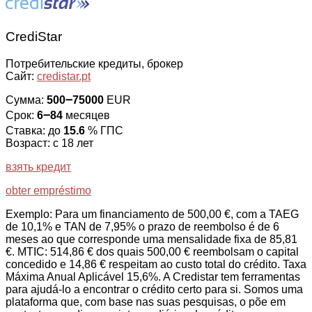
CrediStar
Потребительские кредиты, брокер
Сайт:
credistar.pt
Сумма:
500౼75000
EUR
Срок:
6౼84
месяцев
Ставка: до
15.6
% ГПС
Возраст: с 18 лет
взять кредит
obter empréstimo
Exemplo: Para um financiamento de 500,00 €, com a TAEG
de 10,1% e TAN de 7,95% o prazo de reembolso é de 6
meses ao que corresponde uma mensalidade fixa de 85,81
€. MTIC: 514,86 € dos quais 500,00 € reembolsam o capital
concedido e 14,86 € respeitam ao custo total do crédito. Taxa
Máxima Anual Aplicável 15,6%. A Credistar tem ferramentas
para ajudá-lo a encontrar o crédito certo para si. Somos uma
plataforma que, com base nas suas pesquisas, o põe em