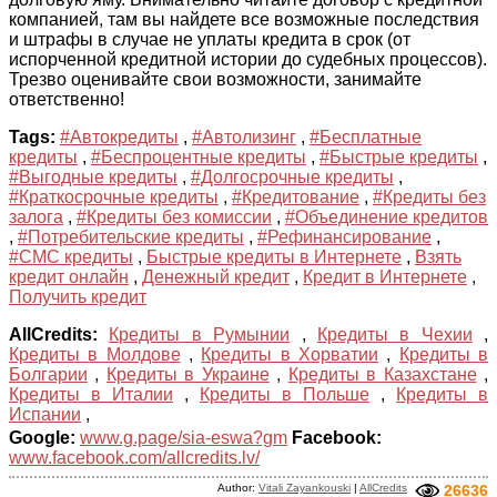
компанией, там вы найдете все возможные последствия
и штрафы в случае не уплаты кредита в срок (от
испорченной кредитной истории до судебных процессов).
Трезво оценивайте свои возможности, занимайте
ответственно!
Tags:
#Автокредиты
,
#Автолизинг
,
#Бесплатные
кредиты
,
#Беспроцентные кредиты
,
#Быстрые кредиты
,
#Выгодные кредиты
,
#Долгосрочные кредиты
,
#Краткосрочные кредиты
,
#Кредитование
,
#Кредиты без
залога
,
#Кредиты без комиссии
,
#Объединение кредитов
,
#Потребительские кредиты
,
#Рефинансирование
,
#СМС кредиты
,
Быстрые кредиты в Интернете
,
Взять
кредит онлайн
,
Денежный кредит
,
Кредит в Интернете
,
Получить кредит
AllCredits:
Кредиты в Румынии
,
Кредиты в Чехии
,
Кредиты в Молдове
,
Кредиты в Хорватии
,
Кредиты в
Болгарии
,
Кредиты в Украине
,
Кредиты в Казахстане
,
Кредиты в Италии
,
Кредиты в Польше
,
Кредиты в
Испании
,
Google:
www.g.page/sia-eswa?gm
Facebook:
www.facebook.com/allcredits.lv/
Author:
Vitali Zayankouski
|
AllCredits
26636