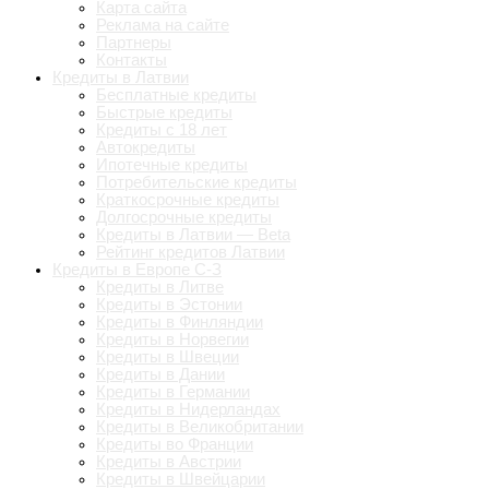
Карта сайта
Реклама на сайте
Партнеры
Контакты
Кредиты в Латвии
Бесплатные кредиты
Быстрые кредиты
Кредиты с 18 лет
Автокредиты
Ипотечные кредиты
Потребительские кредиты
Краткосрочные кредиты
Долгосрочные кредиты
Кредиты в Латвии — Beta
Рейтинг кредитов Латвии
Кредиты в Европе С-З
Кредиты в Литве
Кредиты в Эстонии
Кредиты в Финляндии
Кредиты в Норвегии
Кредиты в Швеции
Кредиты в Дании
Кредиты в Германии
Кредиты в Нидерландах
Кредиты в Великобритании
Кредиты во Франции
Кредиты в Австрии
Кредиты в Швейцарии