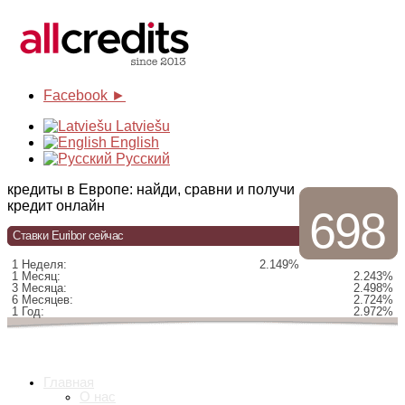
Facebook ►
Latviešu
English
Русский
кредиты в Европе: найди, сравни и получи
кредит онлайн
698
Ставки Euribor сейчас
1 Неделя:
2.149%
1 Месяц:
2.243%
3 Месяца:
2.498%
6 Месяцев:
2.724%
1 Год:
2.972%
Главная
О нас