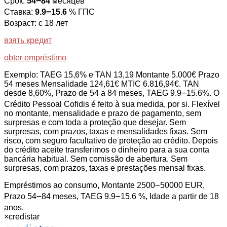
Срок:
54౼84
месяцев
Ставка:
9.9౼15.6
% ГПС
Возраст: с 18 лет
взять кредит
obter empréstimo
Exemplo: TAEG 15,6% e TAN 13,19 Montante 5.000€ Prazo
54 meses Mensalidade 124,61€ MTIC 6.816,94€. TAN
desde 8,60%, Prazo de 54 a 84 meses, TAEG 9.9౼15.6%. O
Crédito Pessoal Cofidis é feito à sua medida, por si. Flexível
no montante, mensalidade e prazo de pagamento, sem
surpresas e com toda a proteção que desejar. Sem
surpresas, com prazos, taxas e mensalidades fixas. Sem
risco, com seguro facultativo de proteção ao crédito. Depois
do crédito aceite transferimos o dinheiro para a sua conta
bancária habitual. Sem comissão de abertura. Sem
surpresas, com prazos, taxas e prestações mensal fixas.
Empréstimos ao consumo, Montante 2500౼50000 EUR,
Prazo 54౼84 meses, TAEG 9.9౼15.6 %, Idade a partir de 18
anos.
×
credistar