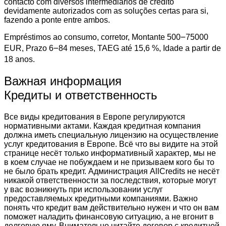
contacto com diversos intermediários de crédito
devidamente autorizados com as soluções certas para si,
fazendo a ponte entre ambos.
Empréstimos ao consumo, corretor, Montante 500౼75000
EUR, Prazo 6౼84 meses, TAEG até 15,6 %, Idade a partir de
18 anos.
Важная информация
Кредиты и ответственность
Все виды кредитования в Европе регулируются
нормативными актами. Каждая кредитная компания
должна иметь специальную лицензию на осуществление
услуг кредитования в Европе. Всё что вы видите на этой
странице несёт только информативный характер, мы не
в коем случае не побуждаем и не призываем кого бы то
не было брать кредит. Администрация AllCredits не несёт
никакой ответственности за последствия, которые могут
у вас возникнуть при использовании услуг
предоставляемых кредитными компаниями. Важно
понять что кредит вам действительно нужен и что он вам
поможет наладить финансовую ситуацию, а не вгонит в
долговую яму. Внимательно читайте договор с кредитной