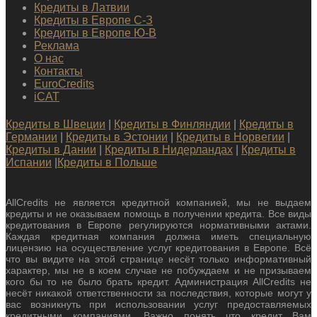
Кредиты в Латвии
Кредиты в Европе С-З
Кредиты в Европе Ю-В
Реклама
О нас
Контакты
EuroCredits
iCAT
Кредиты в Швеции
|
Кредиты в Финляндии
|
Кредиты в
Германии
|
Кредиты в Эстонии
|
Кредиты в Норвегии
|
Кредиты в Дании
|
Кредиты в Нидерландах
|
Кредиты в
Испании
|
Кредиты в Польше
AllCredits не является кредитной компанией, мы не выдаем
кредиты и не оказываем помощь в получении кредита. Все виды
кредитования в Европе регулируются нормативными актами.
Каждая кредитная компания должна иметь специальную
лицензию на осуществление услуг кредитования в Европе. Всё
что вы видите на этой странице несёт только информативный
характер, мы не в коем случае не побуждаем и не призываем
кого бы то не было брать кредит. Администрация AllCredits не
несёт никакой ответственности за последствия, которые могут у
вас возникнуть при использовании услуг предоставляемых
кредитными компаниями. Важно понять что кредит Вам