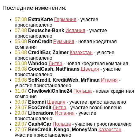
Последние изменения:
07.08
ExtraKarte
Германия
- участие
приостановлено
07.08
Deutsche-Bank
Испания
- участие
приостановлено
05.08
RonCredit
Румыния
- новая кредитная
компания
05.08
CreditBar, Zaimer
Казахстан
- участие
приостановлено
03.08
Wandoo
Литва
- новая кредитная компания
03.08
GoodCash, NatFinans
Швеция
- участие
приостановлено
03.08
SofKredit, KreditiWeb, MrFinan
Италия
-
участие приостановлено
31.07
ChwilowkiOnline24
Польша
- новая кредитная
компания
30.07
Ekomni
Швеция
- участие приостановлено
29.07
EcoCredit
Литва
- участие возобновлено
29.07
Liberadora
Испания
- участие
приостановлено
29.07
Cash4Car
Польша
- участие приостановлено
27.07
BeeCredit, Kengo, MoneyMan
Казахстан
-
участие приостановлено