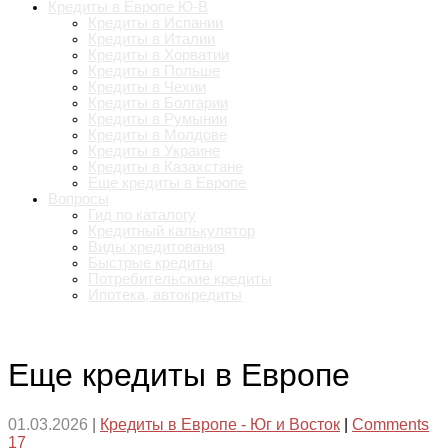
Кредиты в Европе Ю-В
Кредиты в Испании
Кредиты в Италии
Кредиты в Хорватии
Кредиты в Польше
Кредиты в Чехии
Кредиты в Болгарии
Кредиты в Румынии
Кредиты в Молдове
Кредиты в Украине
Кредиты в Казахстане
Еще кредиты в Европе
Вопросы
Гид по каталогу
Кредитный калькулятор
Виды кредитования
Быстрые кредиты
Потребительские кредиты
Ипотека, автокредиты
Еще кредиты в Европе
01.03.2026
|
Кредиты в Европе - Юг и Восток
|
Comments
17