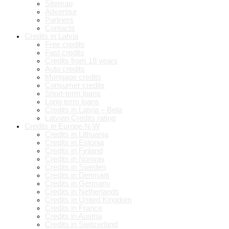
Sitemap
Advertise
Partners
Contacts
Credits in Latvia
Free credits
Fast credits
Credits from 18 years
Auto credits
Mortgage credits
Consumer credits
Short-term loans
Long-term loans
Credits in Latvia – Beta
Latvian Credits rating
Credits in Europe N-W
Credits in Lithuania
Credits in Estonia
Credits in Finland
Credits in Norway
Credits in Sweden
Credits in Denmark
Credits in Germany
Credits in Netherlands
Credits in United Kingdom
Credits in France
Credits in Austria
Credits in Switzerland