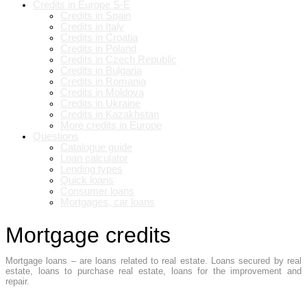
Credits in Europe S-E
Credits in Spain
Credits in Italy
Credits in Croatia
Credits in Poland
Credits in Czech Republic
Credits in Bulgaria
Credits in Romania
Credits in Moldova
Credits in Ukraine
Credits in Kazakhstan
More credits in Europe
Questions
Catalogue guide
Loan calculator
Lending types
Quick loans
Consumer loans
Mortgages, car loans
Mortgage credits
Mortgage loans – are loans related to real estate. Loans secured by real
estate, loans to purchase real estate, loans for the improvement and
repair.