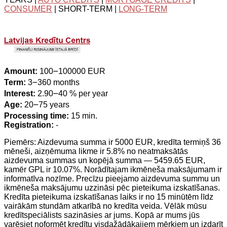
CONSUMER
| SHORT-TERM |
LONG-TERM
Amount:
100౼100000 EUR
Term:
3౼360 months
Interest:
2.90౼40 % per year
Age:
20౼75 years
Processing time:
15 min.
Registration:
-
Piemērs: Aizdevuma summa ir 5000 EUR, kredīta termiņš 36
mēneši, aizņēmuma likme ir 5.8% no neatmaksātās
aizdevuma summas un kopējā summa — 5459.65 EUR,
kamēr GPL ir 10.07%. Norādītajam ikmēneša maksājumam ir
informatīva nozīme. Precīzu pieejamo aizdevuma summu un
ikmēneša maksājumu uzzināsi pēc pieteikuma izskatīšanas.
Kredīta pieteikuma izskatīšanas laiks ir no 15 minūtēm līdz
vairākām stundām atkarībā no kredīta veida. Vēlāk mūsu
kredītspeciālists sazināsies ar jums. Kopā ar mums jūs
varēsiet noformēt kredītu visdažādākajiem mērķiem un izdarīt