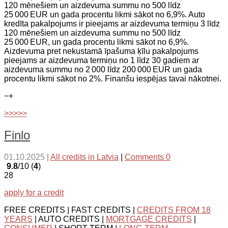
120 mēnešiem un aizdevuma summu no 500 līdz
25 000 EUR un gada procentu likmi sākot no 6,9%. Auto
kredīta pakalpojums ir pieejams ar aizdevuma termiņu 3 līdz
120 mēnešiem un aizdevuma summu no 500 līdz
25 000 EUR, un gada procentu likmi sākot no 6,9%.
Aizdevuma pret nekustamā īpašuma ķīlu pakalpojums
pieejams ar aizdevuma termiņu no 1 līdz 30 gadiem ar
aizdevuma summu no 2 000 līdz 200 000 EUR un gada
procentu likmi sākot no 2%. Finanšu iespējas tavai nākotnei.
−
+
>>>>>
Finlo
01.10.2025
|
All credits in Latvia
|
Comments 0
9.8
/10 (
4
)
28
apply for a credit
FREE CREDITS | FAST CREDITS |
CREDITS FROM 18
YEARS
| AUTO CREDITS |
MORTGAGE CREDITS
|