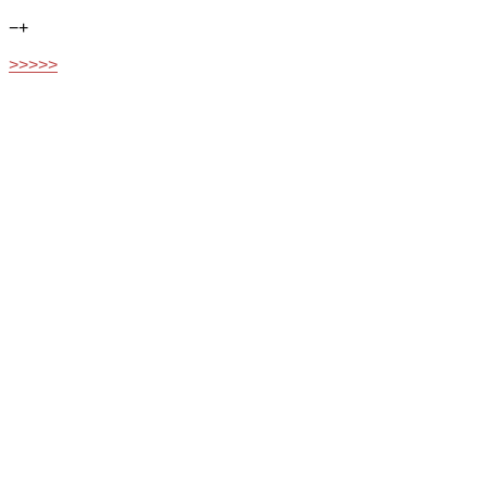
−
+
>>>>>