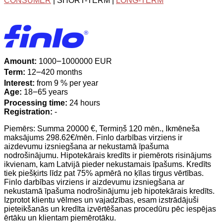
CONSUMER
| SHORT-TERM |
LONG-TERM
Amount:
1000౼1000000 EUR
Term:
12౼420 months
Interest:
from 9 % per year
Age:
18౼65 years
Processing time:
24 hours
Registration:
-
Piemērs: Summa 20000 €, Termiņš 120 mēn., Ikmēneša
maksājums 298.62€/mēn. Finlo darbības virziens ir
aizdevumu izsniegšana ar nekustamā īpašuma
nodrošinājumu. Hipotekārais kredīts ir piemērots risinājums
ikvienam, kam Latvijā pieder nekustamais īpašums. Kredīts
tiek piešķirts līdz pat 75% apmērā no ķīlas tirgus vērtības.
Finlo darbības virziens ir aizdevumu izsniegšana ar
nekustamā īpašuma nodrošinājumu jeb hipotekārais kredīts.
Izprotot klientu vēlmes un vajadzības, esam izstrādājuši
pieteikšanās un kredīta izvērtēšanas procedūru pēc iespējas
ērtāku un klientam piemērotāku.