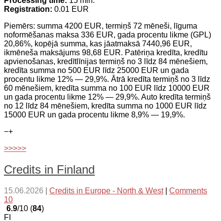
Processing time:
15 min.
Registration:
0.01 EUR
Piemērs: summa 4200 EUR, termiņš 72 mēneši, līguma
noformēšanas maksa 336 EUR, gada procentu likme (GPL)
20,86%, kopējā summa, kas jāatmaksā 7440,96 EUR,
ikmēneša maksājums 98,68 EUR. Patēriņa kredīta, kredītu
apvienošanas, kredītlīnijas termiņš no 3 līdz 84 mēnešiem,
kredīta summa no 500 EUR līdz 25000 EUR un gada
procentu likme 12% — 29,9%. Ātrā kredīta termiņš no 3 līdz
60 mēnešiem, kredīta summa no 100 EUR līdz 10000 EUR
un gada procentu likme 12% — 29,9%. Auto kredīta termiņš
no 12 līdz 84 mēnešiem, kredīta summa no 1000 EUR līdz
15000 EUR un gada procentu likme 8,9% — 19,9%.
−
+
>>>>>
Credits in Finland
15.06.2026
|
Credits in Europe - North & West
|
Comments
10
6.9
/10 (
84
)
FI