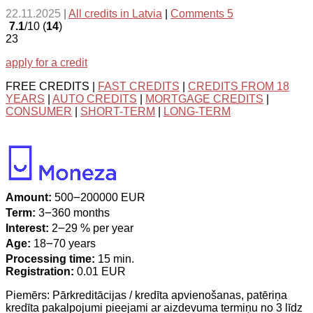
22.11.2025
|
All credits in Latvia
|
Comments 5
7.1
/10 (
14
)
23
apply for a credit
FREE CREDITS |
FAST CREDITS
|
CREDITS FROM 18
YEARS
|
AUTO CREDITS
|
MORTGAGE CREDITS
|
CONSUMER
|
SHORT-TERM
|
LONG-TERM
Amount:
500౼200000 EUR
Term:
3౼360 months
Interest:
2౼29 % per year
Age:
18౼70 years
Processing time:
15 min.
Registration:
0.01 EUR
Piemērs: Pārkreditācijas / kredīta apvienošanas, patēriņa
kredīta pakalpojumi pieejami ar aizdevuma termiņu no 3 līdz