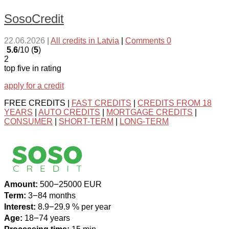
SosoCredit
22.06.2026
|
All credits in Latvia
|
Comments 0
5.6
/10 (
5
)
2
top five in rating
apply for a credit
FREE CREDITS |
FAST CREDITS
|
CREDITS FROM 18
YEARS
|
AUTO CREDITS
|
MORTGAGE CREDITS
|
CONSUMER
|
SHORT-TERM
|
LONG-TERM
Amount:
500౼25000 EUR
Term:
3౼84 months
Interest:
8.9౼29.9 % per year
Age:
18౼74 years