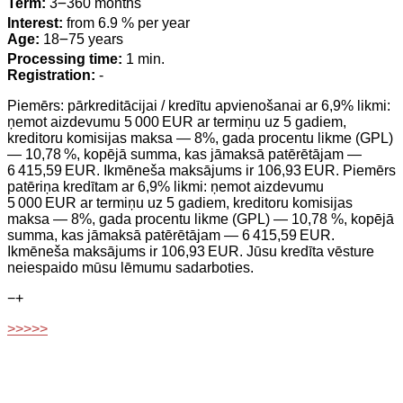
Term:
3౼360 months
Interest:
from 6.9 % per year
Age:
18౼75 years
Processing time:
1 min.
Registration:
-
Piemērs: pārkreditācijai / kredītu apvienošanai ar 6,9% likmi:
ņemot aizdevumu 5 000 EUR ar termiņu uz 5 gadiem,
kreditoru komisijas maksa — 8%, gada procentu likme (GPL)
— 10,78 %, kopējā summa, kas jāmaksā patērētājam —
6 415,59 EUR. Ikmēneša maksājums ir 106,93 EUR. Piemērs
patēriņa kredītam ar 6,9% likmi: ņemot aizdevumu
5 000 EUR ar termiņu uz 5 gadiem, kreditoru komisijas
maksa — 8%, gada procentu likme (GPL) — 10,78 %, kopējā
summa, kas jāmaksā patērētājam — 6 415,59 EUR.
Ikmēneša maksājums ir 106,93 EUR. Jūsu kredīta vēsture
neiespaido mūsu lēmumu sadarboties.
−
+
>>>>>