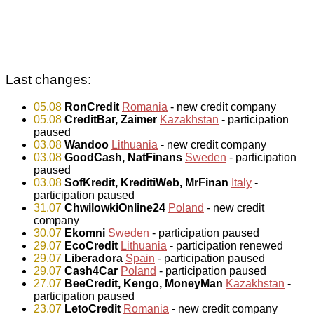
Last changes:
05.08
RonCredit
Romania
- new credit company
05.08
CreditBar, Zaimer
Kazakhstan
- participation
paused
03.08
Wandoo
Lithuania
- new credit company
03.08
GoodCash, NatFinans
Sweden
- participation
paused
03.08
SofKredit, KreditiWeb, MrFinan
Italy
-
participation paused
31.07
ChwilowkiOnline24
Poland
- new credit
company
30.07
Ekomni
Sweden
- participation paused
29.07
EcoCredit
Lithuania
- participation renewed
29.07
Liberadora
Spain
- participation paused
29.07
Cash4Car
Poland
- participation paused
27.07
BeeCredit, Kengo, MoneyMan
Kazakhstan
-
participation paused
23.07
LetoCredit
Romania
- new credit company