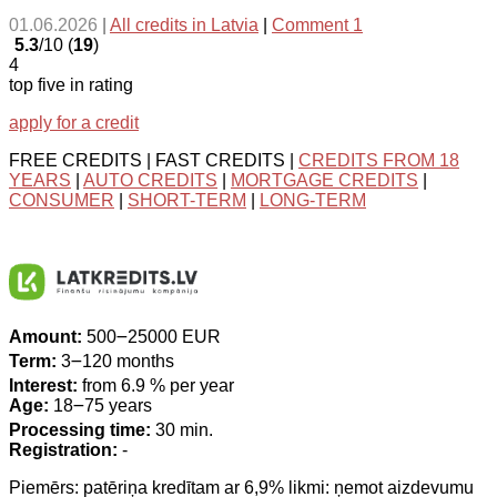
01.06.2026
|
All credits in Latvia
|
Comment 1
5.3
/10 (
19
)
4
top five in rating
apply for a credit
FREE CREDITS | FAST CREDITS |
CREDITS FROM 18
YEARS
|
AUTO CREDITS
|
MORTGAGE CREDITS
|
CONSUMER
|
SHORT-TERM
|
LONG-TERM
Amount:
500౼25000 EUR
Term:
3౼120 months
Interest:
from 6.9 % per year
Age:
18౼75 years
Processing time:
30 min.
Registration:
-
Piemērs: patēriņa kredītam ar 6,9% likmi: ņemot aizdevumu