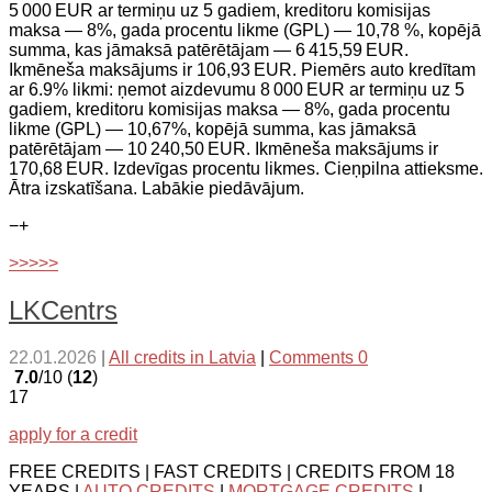
5 000 EUR ar termiņu uz 5 gadiem, kreditoru komisijas
maksa — 8%, gada procentu likme (GPL) — 10,78 %, kopējā
summa, kas jāmaksā patērētājam — 6 415,59 EUR.
Ikmēneša maksājums ir 106,93 EUR. Piemērs auto kredītam
ar 6.9% likmi: ņemot aizdevumu 8 000 EUR ar termiņu uz 5
gadiem, kreditoru komisijas maksa — 8%, gada procentu
likme (GPL) — 10,67%, kopējā summa, kas jāmaksā
patērētājam — 10 240,50 EUR. Ikmēneša maksājums ir
170,68 EUR. Izdevīgas procentu likmes. Cieņpilna attieksme.
Ātra izskatīšana. Labākie piedāvājum.
−
+
>>>>>
LKCentrs
22.01.2026
|
All credits in Latvia
|
Comments 0
7.0
/10 (
12
)
17
apply for a credit
FREE CREDITS | FAST CREDITS | CREDITS FROM 18
YEARS |
AUTO CREDITS
|
MORTGAGE CREDITS
|