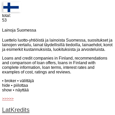
total:
53
Lainoja Suomessa
Luettelo luotto-yhtiöistä ja lainoista Suomessa, suositukset ja
lainojen vertailu, lainat täydellisillä tiedoilla, lainaehdot, korot
ja esimerkit kustannuksista, luokituksista ja arvosteluista.
Loans and credit companies in Finland, recommendations
and comparison of loan offers, loans in Finland with
complete information, loan terms, interest rates and
examples of cost, ratings and reviews.
• broker
• välittäjä
hide
• piilottaa
show
• näyttää
>>>>>
LatKredits