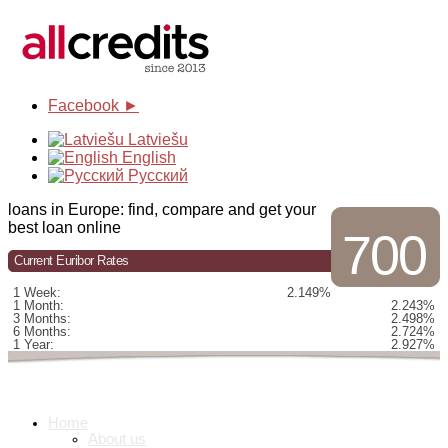
Facebook ►
Latviešu
English
Русский
loans in Europe: find, compare and get your
best loan online
700
Current Euribor Rates
1 Week:
2.149%
1 Month:
2.243%
3 Months:
2.498%
6 Months:
2.724%
1 Year:
2.927%
Home
About us