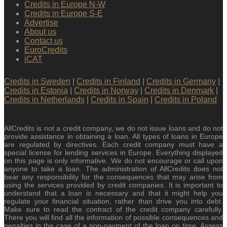
Credits in Europe N-W
Credits in Europe S-E
Advertise
About us
Contact us
EuroCredits
iCAT
Credits in Sweden
|
Credits in Finland
|
Credits in Germany
|
Credits in Estonia
|
Credits in Norway
|
Credits in Denmark
|
Credits in Netherlands
|
Credits in Spain
|
Credits in Poland
AllCredits is not a credit company, we do not issue loans and do not
provide assistance in obtaining a loan. All types of loans in Europe
are regulated by directives. Each credit company must have a
special license for lending services in Europe. Everything displayed
on this page is only informative. We do not encourage or call upon
anyone to take a loan. The administration of AllCredits does not
bear any responsibility for the consequences that may arise from
using the services provided by credit companies. It is important to
understand that a loan is necessary and that it might help you
regulate your financial situation, rather than drive you into debt.
Make sure to read the contract of the credit company carefully.
There you will find all the information of possible consequences and
penalties in the case of a non-payment of the loan on time. Assess