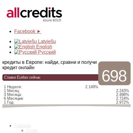
Facebook ►
Latviešu
English
Русский
кредиты в Европе: найди, сравни и получи
кредит онлайн
698
Ставки Euribor сейчас
1 Неделя:
2.149%
1 Месяц:
2.243%
3 Месяца:
2.498%
6 Месяцев:
2.724%
1 Год:
2.972%
Главная
О нас