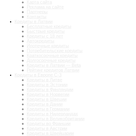
Карта сайта
Реклама на сайте
Партнеры
Контакты
Кредиты в Латвии
Бесплатные кредиты
Быстрые кредиты
Кредиты с 18 лет
Автокредиты
Ипотечные кредиты
Потребительские кредиты
Краткосрочные кредиты
Долгосрочные кредиты
Кредиты в Латвии — Beta
Рейтинг кредитов Латвии
Кредиты в Европе С-З
Кредиты в Литве
Кредиты в Эстонии
Кредиты в Финляндии
Кредиты в Норвегии
Кредиты в Швеции
Кредиты в Дании
Кредиты в Германии
Кредиты в Нидерландах
Кредиты в Великобритании
Кредиты во Франции
Кредиты в Австрии
Кредиты в Швейцарии