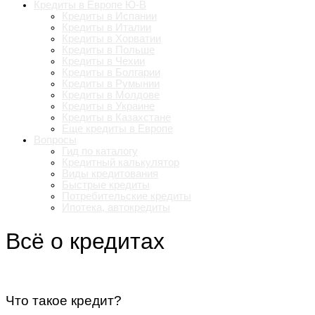
Кредиты в Европе Ю-В
Кредиты в Испании
Кредиты в Италии
Кредиты в Хорватии
Кредиты в Польше
Кредиты в Чехии
Кредиты в Болгарии
Кредиты в Румынии
Кредиты в Молдове
Кредиты в Украине
Кредиты в Казахстане
Еще кредиты в Европе
Вопросы
Гид по каталогу
Кредитный калькулятор
Виды кредитования
Быстрые кредиты
Потребительские кредиты
Ипотека, автокредиты
Всё о кредитах
Что такое кредит?