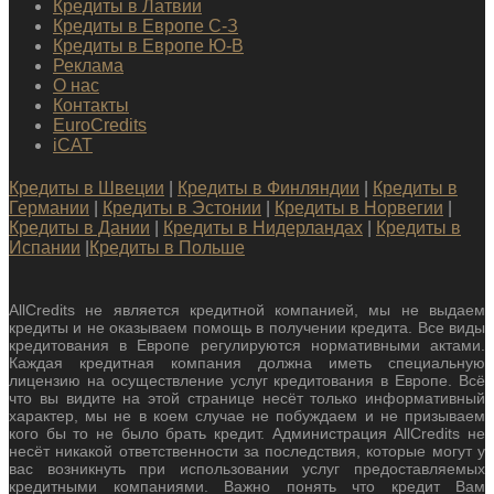
Кредиты в Латвии
Кредиты в Европе С-З
Кредиты в Европе Ю-В
Реклама
О нас
Контакты
EuroCredits
iCAT
Кредиты в Швеции
|
Кредиты в Финляндии
|
Кредиты в
Германии
|
Кредиты в Эстонии
|
Кредиты в Норвегии
|
Кредиты в Дании
|
Кредиты в Нидерландах
|
Кредиты в
Испании
|
Кредиты в Польше
AllCredits не является кредитной компанией, мы не выдаем
кредиты и не оказываем помощь в получении кредита. Все виды
кредитования в Европе регулируются нормативными актами.
Каждая кредитная компания должна иметь специальную
лицензию на осуществление услуг кредитования в Европе. Всё
что вы видите на этой странице несёт только информативный
характер, мы не в коем случае не побуждаем и не призываем
кого бы то не было брать кредит. Администрация AllCredits не
несёт никакой ответственности за последствия, которые могут у
вас возникнуть при использовании услуг предоставляемых
кредитными компаниями. Важно понять что кредит Вам