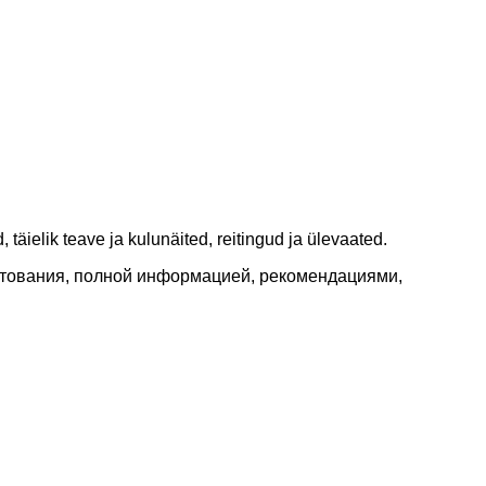
täielik teave ja kulunäited, reitingud ja ülevaated.
итования, полной информацией, рекомендациями,