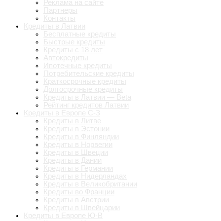
Реклама на сайте
Партнеры
Контакты
Кредиты в Латвии
Бесплатные кредиты
Быстрые кредиты
Кредиты с 18 лет
Автокредиты
Ипотечные кредиты
Потребительские кредиты
Краткосрочные кредиты
Долгосрочные кредиты
Кредиты в Латвии — Beta
Рейтинг кредитов Латвии
Кредиты в Европе С-З
Кредиты в Литве
Кредиты в Эстонии
Кредиты в Финляндии
Кредиты в Норвегии
Кредиты в Швеции
Кредиты в Дании
Кредиты в Германии
Кредиты в Нидерландах
Кредиты в Великобритании
Кредиты во Франции
Кредиты в Австрии
Кредиты в Швейцарии
Кредиты в Европе Ю-В