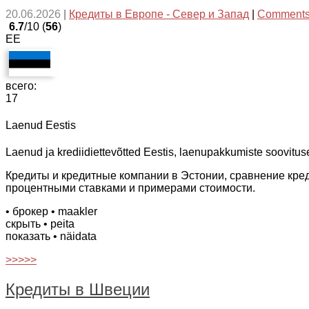
20.06.2026
|
Кредиты в Европе - Север и Запад
|
Comments
6.7
/10 (
56
)
EE
всего:
17
Laenud Eestis
Laenud ja krediidiettevõtted Eestis, laenupakkumiste soovitused
Кредиты и кредитные компании в Эстонии, сравнение кре
процентными ставками и примерами стоимости.
• брокер
• maakler
скрыть
• peita
показать
• näidata
>>>>>
Кредиты в Швеции