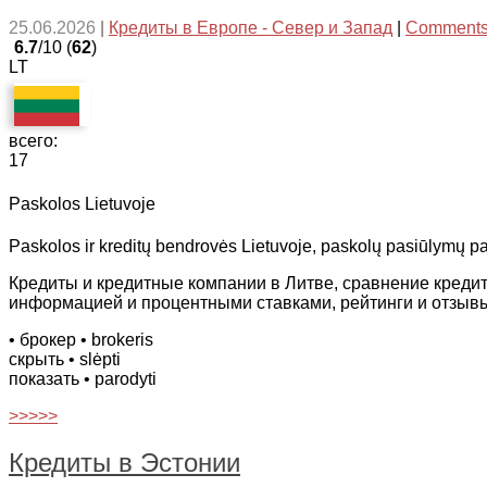
25.06.2026
|
Кредиты в Европе - Север и Запад
|
Comments
6.7
/10 (
62
)
LT
всего:
17
Paskolos Lietuvoje
Paskolos ir kreditų bendrovės Lietuvoje, paskolų pasiūlymų p
Кредиты и кредитные компании в Литве, сравнение креди
информацией и процентными ставками, рейтинги и отзыв
• брокер
• brokeris
скрыть
• slėpti
показать
• parodyti
>>>>>
Кредиты в Эстонии