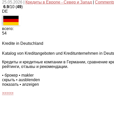
25.05.2026
|
Кредиты в Европе - Север и Запад
|
Comments
6.9
/10 (
49
)
DE
всего:
54
Kredite in Deutschland
Katalog von Kreditangeboten und Kreditunternehmen in Deutsch
Кредиты и кредитные компании в Германии, сравнение к
рейтинги, отзывы и рекомендации.
• брокер
• makler
скрыть
• ausblenden
показать
• anzeigen
>>>>>