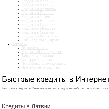
Кредиты в Испании
Кредиты в Италии
Кредиты в Хорватии
Кредиты в Польше
Кредиты в Чехии
Кредиты в Болгарии
Кредиты в Румынии
Кредиты в Молдове
Кредиты в Украине
Кредиты в Казахстане
Еще кредиты в Европе
Вопросы
Гид по каталогу
Кредитный калькулятор
Виды кредитования
Быстрые кредиты
Потребительские кредиты
Ипотека, автокредиты
Быстрые кредиты в Интерне
Быстрые кредиты в Интернете — это кредит на небольшую сумму и на 
Кредиты в Латвии