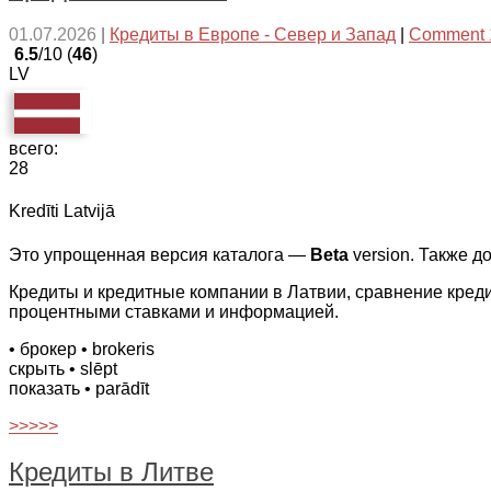
01.07.2026
|
Кредиты в Европе - Север и Запад
|
Comment 
6.5
/10 (
46
)
LV
всего:
28
Kredīti Latvijā
Это упрощенная версия каталога —
Beta
version. Также д
Кредиты и кредитные компании в Латвии, сравнение кред
процентными ставками и информацией.
• брокер
• brokeris
скрыть
• slēpt
показать
• parādīt
>>>>>
Кредиты в Литве