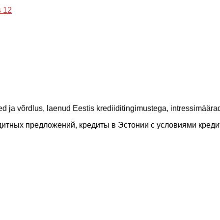
 12
 ja võrdlus, laenud Eestis krediiditingimustega, intressimäärad, 
дитных предложений, кредиты в Эстонии с условиями кред