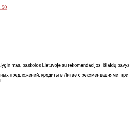
 50
alyginimas, paskolos Lietuvoje su rekomendacijos, išlaidų pavyz
тных предложений, кредиты в Литве с рекомендациями, пр
ы.