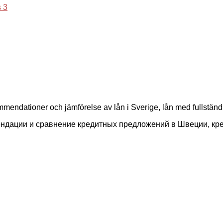
 3
mmendationer och jämförelse av lån i Sverige, lån med fullständ
ендации и сравнение кредитных предложений в Швеции, кр