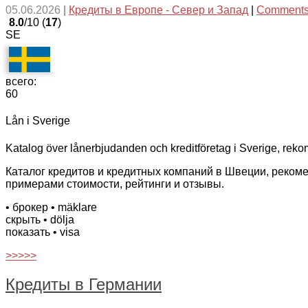
05.06.2026
|
Кредиты в Европе - Север и Запад
|
Comments
8.0
/10 (
17
)
SE
всего:
60
Lån i Sverige
Katalog över lånerbjudanden och kreditföretag i Sverige, reko
Каталог кредитов и кредитных компаний в Швеции, реком
примерами стоимости, рейтинги и отзывы.
• брокер
• mäklare
скрыть
• dölja
показать
• visa
>>>>>
Кредиты в Германии