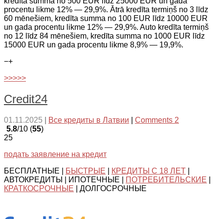
kredīta summa no 500 EUR līdz 25000 EUR un gada
procentu likme 12% — 29,9%. Ātrā kredīta termiņš no 3 līdz
60 mēnešiem, kredīta summa no 100 EUR līdz 10000 EUR
un gada procentu likme 12% — 29,9%. Auto kredīta termiņš
no 12 līdz 84 mēnešiem, kredīta summa no 1000 EUR līdz
15000 EUR un gada procentu likme 8,9% — 19,9%.
−
+
>>>>>
Credit24
01.11.2025
|
Все кредиты в Латвии
|
Comments 2
5.8
/10 (
55
)
25
подать заявление на кредит
БЕСПЛАТНЫЕ |
БЫСТРЫЕ
|
КРЕДИТЫ С 18 ЛЕТ
|
АВТОКРЕДИТЫ | ИПОТЕЧНЫЕ |
ПОТРЕБИТЕЛЬСКИЕ
|
КРАТКОСРОЧНЫЕ
| ДОЛГОСРОЧНЫЕ