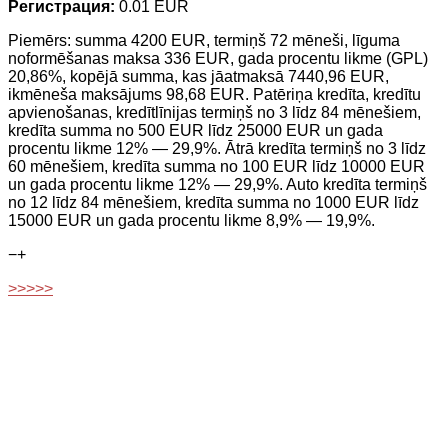
Регистрация:
0.01 EUR
Piemērs: summa 4200 EUR, termiņš 72 mēneši, līguma
noformēšanas maksa 336 EUR, gada procentu likme (GPL)
20,86%, kopējā summa, kas jāatmaksā 7440,96 EUR,
ikmēneša maksājums 98,68 EUR. Patēriņa kredīta, kredītu
apvienošanas, kredītlīnijas termiņš no 3 līdz 84 mēnešiem,
kredīta summa no 500 EUR līdz 25000 EUR un gada
procentu likme 12% — 29,9%. Ātrā kredīta termiņš no 3 līdz
60 mēnešiem, kredīta summa no 100 EUR līdz 10000 EUR
un gada procentu likme 12% — 29,9%. Auto kredīta termiņš
no 12 līdz 84 mēnešiem, kredīta summa no 1000 EUR līdz
15000 EUR un gada procentu likme 8,9% — 19,9%.
−
+
>>>>>