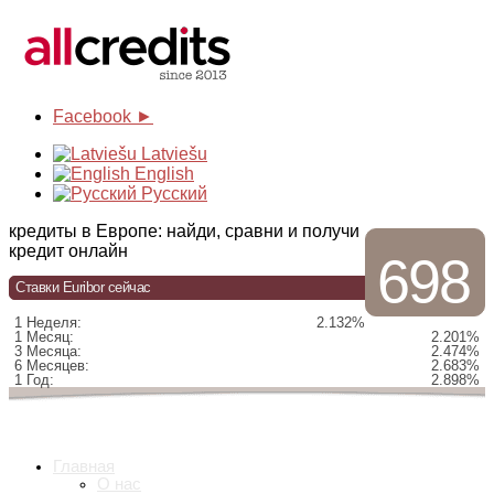
Facebook ►
Latviešu
English
Русский
кредиты в Европе: найди, сравни и получи
кредит онлайн
698
Ставки Euribor сейчас
1 Неделя:
2.132%
1 Месяц:
2.201%
3 Месяца:
2.474%
6 Месяцев:
2.683%
1 Год:
2.898%
Главная
О нас