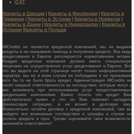
iCAT
Кредиты в Швеции
|
Кредиты в Финляндии
|
Кредиты в
Германии
|
Кредиты в Эстонии
|
Кредиты в Норвегии
|
Кредиты в Дании
|
Кредиты в Нидерландах
|
Кредиты в
Испании
|
Кредиты в Польше
AllCredits не является кредитной компанией, мы не выдаем
кредиты и не оказываем помощь в получении кредита. Все виды
кредитования в Европе регулируются нормативными актами.
Каждая кредитная компания должна иметь специальную
лицензию на осуществление услуг кредитования в Европе. Всё
что вы видите на этой странице несёт только информативный
характер, мы не в коем случае не побуждаем и не призываем
кого бы то не было брать кредит. Администрация AllCredits не
несёт никакой ответственности за последствия, которые могут у
вас возникнуть при использовании услуг предоставляемых
кредитными компаниями. Важно понять что кредит Вам
действительно нужен и что он Вам поможет наладить
финансовую ситуацию, а не вгонит в долговую яму.
Внимательно читайте договор с кредитной компанией, там вы
найдете все возможные последствия и штрафы в случае не
уплаты кредита в срок. Трезво оценивайте свои возможности,
занимайте ответственно!