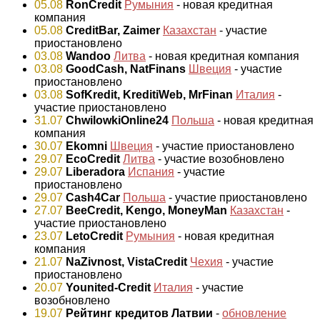
05.08
RonCredit
Румыния
- новая кредитная
компания
05.08
CreditBar, Zaimer
Казахстан
- участие
приостановлено
03.08
Wandoo
Литва
- новая кредитная компания
03.08
GoodCash, NatFinans
Швеция
- участие
приостановлено
03.08
SofKredit, KreditiWeb, MrFinan
Италия
-
участие приостановлено
31.07
ChwilowkiOnline24
Польша
- новая кредитная
компания
30.07
Ekomni
Швеция
- участие приостановлено
29.07
EcoCredit
Литва
- участие возобновлено
29.07
Liberadora
Испания
- участие
приостановлено
29.07
Cash4Car
Польша
- участие приостановлено
27.07
BeeCredit, Kengo, MoneyMan
Казахстан
-
участие приостановлено
23.07
LetoCredit
Румыния
- новая кредитная
компания
21.07
NaZivnost, VistaCredit
Чехия
- участие
приостановлено
20.07
Younited-Credit
Италия
- участие
возобновлено
19.07
Рейтинг кредитов Латвии
-
обновление