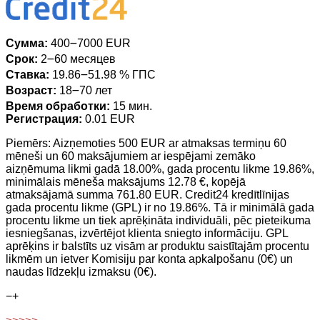
Сумма:
400౼7000 EUR
Срок:
2౼60 месяцев
Ставка:
19.86౼51.98 % ГПС
Возраст:
18౼70 лет
Время обработки:
15 мин.
Регистрация:
0.01 EUR
Piemērs: Aizņemoties 500 EUR ar atmaksas termiņu 60
mēneši un 60 maksājumiem ar iespējami zemāko
aizņēmuma likmi gadā 18.00%, gada procentu likme 19.86%,
minimālais mēneša maksājums 12.78 €, kopējā
atmaksājamā summa 761.80 EUR. Credit24 kredītlīnijas
gada procentu likme (GPL) ir no 19.86%. Tā ir minimālā gada
procentu likme un tiek aprēķināta individuāli, pēc pieteikuma
iesniegšanas, izvērtējot klienta sniegto informāciju. GPL
aprēķins ir balstīts uz visām ar produktu saistītajām procentu
likmēm un ietver Komisiju par konta apkalpošanu (0€) un
naudas līdzekļu izmaksu (0€).
−
+