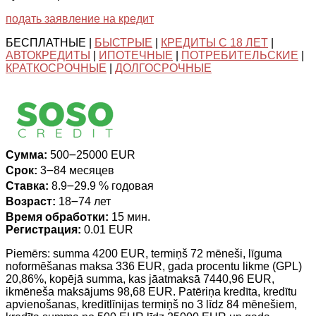
подать заявление на кредит
БЕСПЛАТНЫЕ |
БЫСТРЫЕ
|
КРЕДИТЫ С 18 ЛЕТ
|
АВТОКРЕДИТЫ
|
ИПОТЕЧНЫЕ
|
ПОТРЕБИТЕЛЬСКИЕ
|
КРАТКОСРОЧНЫЕ
|
ДОЛГОСРОЧНЫЕ
Сумма:
500౼25000 EUR
Срок:
3౼84 месяцев
Ставка:
8.9౼29.9 % годовая
Возраст:
18౼74 лет
Время обработки:
15 мин.
Регистрация:
0.01 EUR
Piemērs: summa 4200 EUR, termiņš 72 mēneši, līguma
noformēšanas maksa 336 EUR, gada procentu likme (GPL)
20,86%, kopējā summa, kas jāatmaksā 7440,96 EUR,
ikmēneša maksājums 98,68 EUR. Patēriņa kredīta, kredītu
apvienošanas, kredītlīnijas termiņš no 3 līdz 84 mēnešiem,