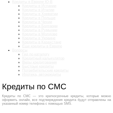
Кредиты в Европе Ю-В
Кредиты в Испании
Кредиты в Италии
Кредиты в Хорватии
Кредиты в Польше
Кредиты в Чехии
Кредиты в Болгарии
Кредиты в Румынии
Кредиты в Молдове
Кредиты в Украине
Кредиты в Казахстане
Еще кредиты в Европе
Вопросы
Гид по каталогу
Кредитный калькулятор
Виды кредитования
Быстрые кредиты
Потребительские кредиты
Ипотека, автокредиты
Кредиты по СМС
Кредиты по СМС — это краткосрочные кредиты, которые можно
оформить онлайн, все подтверждения кредита будут отправлены на
указанный номер телефона с помощью SMS.