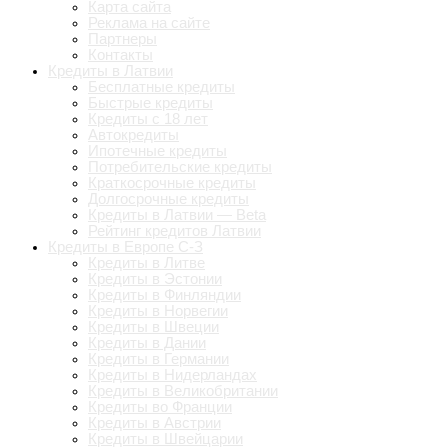
Карта сайта
Реклама на сайте
Партнеры
Контакты
Кредиты в Латвии
Бесплатные кредиты
Быстрые кредиты
Кредиты с 18 лет
Автокредиты
Ипотечные кредиты
Потребительские кредиты
Краткосрочные кредиты
Долгосрочные кредиты
Кредиты в Латвии — Beta
Рейтинг кредитов Латвии
Кредиты в Европе С-З
Кредиты в Литве
Кредиты в Эстонии
Кредиты в Финляндии
Кредиты в Норвегии
Кредиты в Швеции
Кредиты в Дании
Кредиты в Германии
Кредиты в Нидерландах
Кредиты в Великобритании
Кредиты во Франции
Кредиты в Австрии
Кредиты в Швейцарии