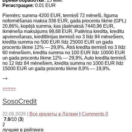
Время обработки:
15 мин.
Регистрация:
0.01 EUR
Piemērs: summa 4200 EUR, termiņš 72 mēneši, līguma
noformēšanas maksa 336 EUR, gada procentu likme (GPL)
20,86%, kopējā summa, kas jāatmaksā 7440,96 EUR,
ikmēneša maksājums 98,68 EUR. Patēriņa kredīta, kredītu
apvienošanas, kredītlīnijas termiņš no 3 līdz 84 mēnešiem,
kredīta summa no 500 EUR līdz 25000 EUR un gada
procentu likme 12% — 29,9%. Ātrā kredīta termiņš no 3 līdz
60 mēnešiem, kredīta summa no 100 EUR līdz 10000 EUR
un gada procentu likme 12% — 29,9%. Auto kredīta termiņš
no 12 līdz 84 mēnešiem, kredīta summa no 1000 EUR līdz
15000 EUR un gada procentu likme 8,9% — 19,9%.
−
+
>>>>>
SosoCredit
22.06.2026
|
Все кредиты в Латвии
|
Comments 0
7.0
/10 (
3
)
2
лучшие в рейтинге