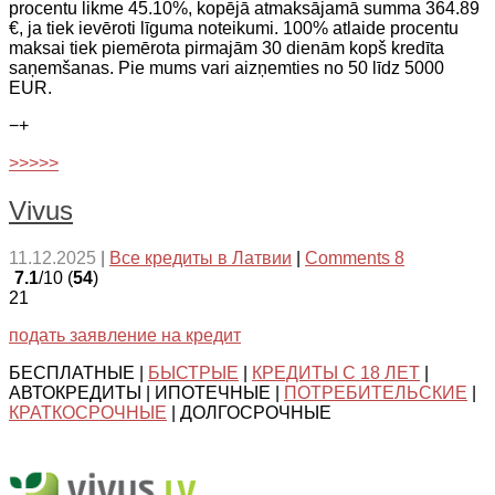
procentu likme 45.10%, kopējā atmaksājamā summa 364.89
€, ja tiek ievēroti līguma noteikumi. 100% atlaide procentu
maksai tiek piemērota pirmajām 30 dienām kopš kredīta
saņemšanas. Pie mums vari aizņemties no 50 līdz 5000
EUR.
−
+
>>>>>
Vivus
11.12.2025
|
Все кредиты в Латвии
|
Comments 8
7.1
/10 (
54
)
21
подать заявление на кредит
БЕСПЛАТНЫЕ |
БЫСТРЫЕ
|
КРЕДИТЫ С 18 ЛЕТ
|
АВТОКРЕДИТЫ | ИПОТЕЧНЫЕ |
ПОТРЕБИТЕЛЬСКИЕ
|
КРАТКОСРОЧНЫЕ
| ДОЛГОСРОЧНЫЕ