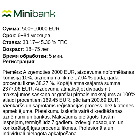
Сумма:
500౼10000 EUR
Срок:
6౼84 месяцев
Ставка:
33.17౼45.30 % ГПС
Возраст:
18౼75 лет
Время обработки:
5 мин.
Регистрация:
-
Piemērs: Aizņemoties 2000 EUR, aizdevuma noformēšanas
komisija 10%, aizņēmuma likme 17.04 % gadā, gada
procentu likme 38.27 %. Kopējā atmaksājamā summa
2377.06 EUR. Aizdevumu atmaksājot divpadsmit
maksājumos saskaņā ar grafiku pirmais maksājums ar 100%
atlaidi procentiem 169.45 EUR, pēc tam 200.69 EUR.
Vienkāršs un saprotams reģistrācijas process, bez klātienes
apmeklējuma. Pieteikumu izskatīs vairāki kreditēšanas
uzņēmumi un bankas. Maksājums pielāgots Tavām
iespējām, termiņš līdz 7 gadiem. Izdevīgi nosacījumi un
konkurētspējīgas procentu likmes. Profesionāla un
individuāli pielāgota apkalpošana.