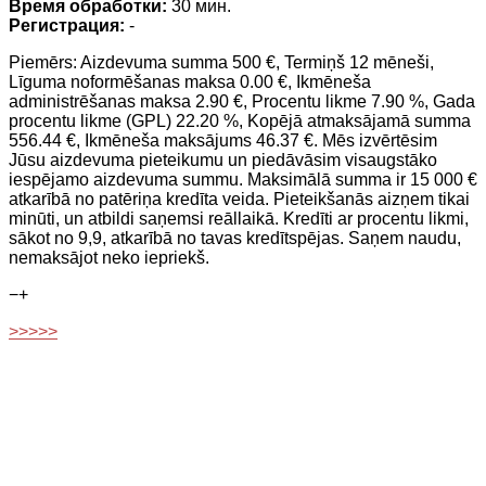
Время обработки:
30 мин.
Регистрация:
-
Piemērs: Aizdevuma summa 500 €, Termiņš 12 mēneši,
Līguma noformēšanas maksa 0.00 €, Ikmēneša
administrēšanas maksa 2.90 €, Procentu likme 7.90 %, Gada
procentu likme (GPL) 22.20 %, Kopējā atmaksājamā summa
556.44 €, Ikmēneša maksājums 46.37 €. Mēs izvērtēsim
Jūsu aizdevuma pieteikumu un piedāvāsim visaugstāko
iespējamo aizdevuma summu. Maksimālā summa ir 15 000 €
atkarībā no patēriņa kredīta veida. Pieteikšanās aizņem tikai
minūti, un atbildi saņemsi reāllaikā. Kredīti ar procentu likmi,
sākot no 9,9, atkarībā no tavas kredītspējas. Saņem naudu,
nemaksājot neko iepriekš.
−
+
>>>>>