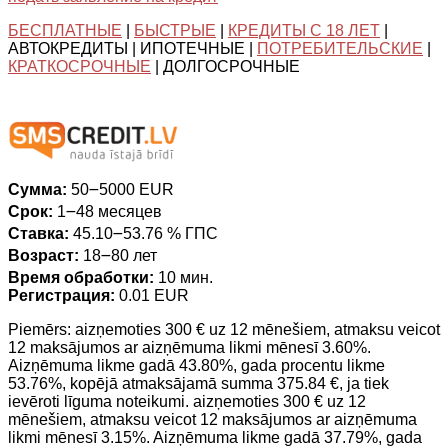
БЕСПЛАТНЫЕ
|
БЫСТРЫЕ
|
КРЕДИТЫ С 18 ЛЕТ
|
АВТОКРЕДИТЫ | ИПОТЕЧНЫЕ |
ПОТРЕБИТЕЛЬСКИЕ
|
КРАТКОСРОЧНЫЕ
| ДОЛГОСРОЧНЫЕ
Сумма:
50౼5000 EUR
Срок:
1౼48 месяцев
Ставка:
45.10౼53.76 % ГПС
Возраст:
18౼80 лет
Время обработки:
10 мин.
Регистрация:
0.01 EUR
Piemērs: aizņemoties 300 € uz 12 mēnešiem, atmaksu veicot
12 maksājumos ar aizņēmuma likmi mēnesī 3.60%.
Aizņēmuma likme gadā 43.80%, gada procentu likme
53.76%, kopējā atmaksājamā summa 375.84 €, ja tiek
ievēroti līguma noteikumi. aizņemoties 300 € uz 12
mēnešiem, atmaksu veicot 12 maksājumos ar aizņēmuma
likmi mēnesī 3.15%. Aizņēmuma likme gadā 37.79%, gada