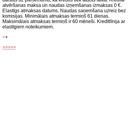
atvēršanas maksa un naudas izņemšanas izmaksas 0 €.
Elastīgs atmaksas datums. Naudas saņemšana uzreiz bez
komisijas. Minimālais atmaksas termiņš 61 dienas.
Maksimālais atmaksas termiņš ir 60 mēneši. Kredītlīnija ar
elastīgiem noteikumiem.
−
+
>>>>>