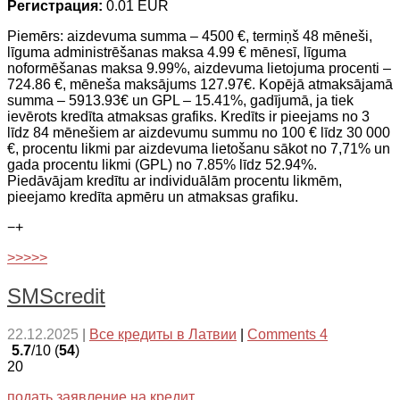
Регистрация:
0.01 EUR
Piemērs: aizdevuma summa – 4500 €, termiņš 48 mēneši,
līguma administrēšanas maksa 4.99 € mēnesī, līguma
noformēšanas maksa 9.99%, aizdevuma lietojuma procenti –
724.86 €, mēneša maksājums 127.97€. Kopējā atmaksājamā
summa – 5913.93€ un GPL – 15.41%, gadījumā, ja tiek
ievērots kredīta atmaksas grafiks. Kredīts ir pieejams no 3
līdz 84 mēnešiem ar aizdevumu summu no 100 € līdz 30 000
€, procentu likmi par aizdevuma lietošanu sākot no 7,71% un
gada procentu likmi (GPL) no 7.85% līdz 52.94%.
Piedāvājam kredītu ar individuālām procentu likmēm,
pieejamo kredīta apmēru un atmaksas grafiku.
−
+
>>>>>
SMScredit
22.12.2025
|
Все кредиты в Латвии
|
Comments 4
5.7
/10 (
54
)
20
подать заявление на кредит