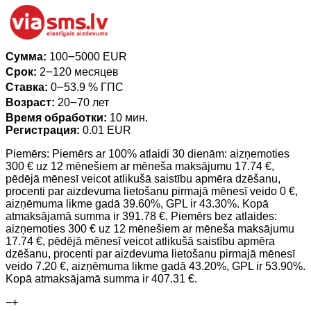
Сумма:
100౼5000 EUR
Срок:
2౼120 месяцев
Ставка:
0౼53.9 % ГПС
Возраст:
20౼70 лет
Время обработки:
10 мин.
Регистрация:
0.01 EUR
Piemērs: Piemērs ar 100% atlaidi 30 dienām: aizņemoties
300 € uz 12 mēnešiem ar mēneša maksājumu 17.74 €,
pēdējā mēnesī veicot atlikušā saistību apmēra dzēšanu,
procenti par aizdevuma lietošanu pirmajā mēnesī veido 0 €,
aizņēmuma likme gadā 39.60%, GPL ir 43.30%. Kopā
atmaksājamā summa ir 391.78 €. Piemērs bez atlaides:
aizņemoties 300 € uz 12 mēnešiem ar mēneša maksājumu
17.74 €, pēdējā mēnesī veicot atlikušā saistību apmēra
dzēšanu, procenti par aizdevuma lietošanu pirmajā mēnesī
veido 7.20 €, aizņēmuma likme gadā 43.20%, GPL ir 53.90%.
Kopā atmaksājamā summa ir 407.31 €.
−
+