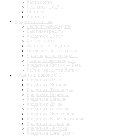
Карта сайта
Реклама на сайте
Партнеры
Контакты
Кредиты в Латвии
Бесплатные кредиты
Быстрые кредиты
Кредиты с 18 лет
Автокредиты
Ипотечные кредиты
Потребительские кредиты
Краткосрочные кредиты
Долгосрочные кредиты
Кредиты в Латвии — Beta
Рейтинг кредитов Латвии
Кредиты в Европе С-З
Кредиты в Литве
Кредиты в Эстонии
Кредиты в Финляндии
Кредиты в Норвегии
Кредиты в Швеции
Кредиты в Дании
Кредиты в Германии
Кредиты в Нидерландах
Кредиты в Великобритании
Кредиты во Франции
Кредиты в Австрии
Кредиты в Швейцарии