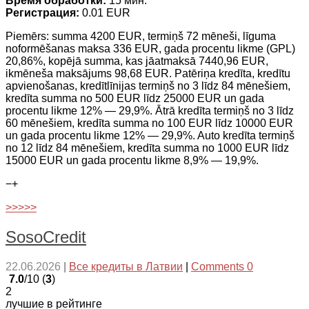
Время обработки:
15 мин.
Регистрация:
0.01 EUR
Piemērs: summa 4200 EUR, termiņš 72 mēneši, līguma
noformēšanas maksa 336 EUR, gada procentu likme (GPL)
20,86%, kopējā summa, kas jāatmaksā 7440,96 EUR,
ikmēneša maksājums 98,68 EUR. Patēriņa kredīta, kredītu
apvienošanas, kredītlīnijas termiņš no 3 līdz 84 mēnešiem,
kredīta summa no 500 EUR līdz 25000 EUR un gada
procentu likme 12% — 29,9%. Ātrā kredīta termiņš no 3 līdz
60 mēnešiem, kredīta summa no 100 EUR līdz 10000 EUR
un gada procentu likme 12% — 29,9%. Auto kredīta termiņš
no 12 līdz 84 mēnešiem, kredīta summa no 1000 EUR līdz
15000 EUR un gada procentu likme 8,9% — 19,9%.
−
+
>>>>>
SosoCredit
22.06.2026
|
Все кредиты в Латвии
|
Comments 0
7.0
/10 (
3
)
2
лучшие в рейтинге