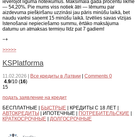
ievērojot līguma noteikumus. Maksimālā gada procentu likme
— 54,20%. Pie mums viss notiek ātri — lēmumu par
aizdevuma piešķiršanu uzzināsi jau pāris minūšu laikā, bet
naudu varēsi saņemt 15 minūšu laikā. Izvēlies savas vīzijas
īstenošanai nepieciešamo summu, ērtāko maksājuma
datumu un atmaksas termiņu līdz pat 7 gadiem!
−
+
>>>>>
KSPlatforma
11.02.2026
|
Все кредиты в Латвии
|
Comments 0
4.9
/10 (
16
)
15
подать заявление на кредит
БЕСПЛАТНЫЕ |
БЫСТРЫЕ
| КРЕДИТЫ С 18 ЛЕТ |
АВТОКРЕДИТЫ
| ИПОТЕЧНЫЕ |
ПОТРЕБИТЕЛЬСКИЕ
|
КРАТКОСРОЧНЫЕ
|
ДОЛГОСРОЧНЫЕ