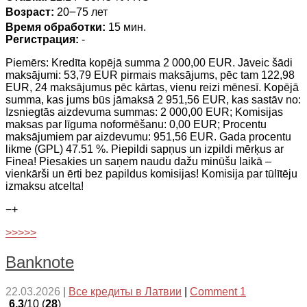
Возраст:
20౼75 лет
Время обработки:
15 мин.
Регистрация:
-
Piemērs: Kredīta kopējā summa 2 000,00 EUR. Jāveic šādi
maksājumi: 53,79 EUR pirmais maksājums, pēc tam 122,98
EUR, 24 maksājumus pēc kārtas, vienu reizi mēnesī. Kopējā
summa, kas jums būs jāmaksā 2 951,56 EUR, kas sastāv no:
Izsniegtās aizdevuma summas: 2 000,00 EUR; Komisijas
maksas par līguma noformēšanu: 0,00 EUR; Procentu
maksājumiem par aizdevumu: 951,56 EUR. Gada procentu
likme (GPL) 47.51 %. Piepildi sapņus un izpildi mērķus ar
Finea! Piesakies un saņem naudu dažu minūšu laikā –
vienkārši un ērti bez papildus komisijas! Komisija par tūlītēju
izmaksu atcelta!
−
+
>>>>>
Banknote
22.03.2026
|
Все кредиты в Латвии
|
Comment 1
6.3
/10 (
28
)