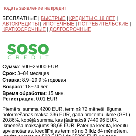
подать заявление на кредит
БЕСПЛАТНЫЕ |
БЫСТРЫЕ
|
КРЕДИТЫ С 18 ЛЕТ
|
АВТОКРЕДИТЫ
|
ИПОТЕЧНЫЕ
|
ПОТРЕБИТЕЛЬСКИЕ
|
КРАТКОСРОЧНЫЕ
|
ДОЛГОСРОЧНЫЕ
Сумма:
500౼25000 EUR
Срок:
3౼84 месяцев
Ставка:
8.9౼29.9 % годовая
Возраст:
18౼74 лет
Время обработки:
15 мин.
Регистрация:
0.01 EUR
Piemērs: summa 4200 EUR, termiņš 72 mēneši, līguma
noformēšanas maksa 336 EUR, gada procentu likme (GPL)
20,86%, kopējā summa, kas jāatmaksā 7440,96 EUR,
ikmēneša maksājums 98,68 EUR. Patēriņa kredīta, kredītu
apvienošanas, kredītlīnijas termiņš no 3 līdz 84 mēnešiem,