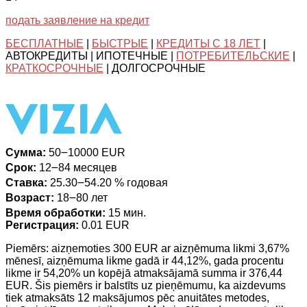
подать заявление на кредит
БЕСПЛАТНЫЕ
|
БЫСТРЫЕ
|
КРЕДИТЫ С 18 ЛЕТ
|
АВТОКРЕДИТЫ | ИПОТЕЧНЫЕ |
ПОТРЕБИТЕЛЬСКИЕ
|
КРАТКОСРОЧНЫЕ
| ДОЛГОСРОЧНЫЕ
Сумма:
50౼10000 EUR
Срок:
12౼84 месяцев
Ставка:
25.30౼54.20 % годовая
Возраст:
18౼80 лет
Время обработки:
15 мин.
Регистрация:
0.01 EUR
Piemērs: aizņemoties 300 EUR ar aizņēmuma likmi 3,67%
mēnesī, aizņēmuma likme gadā ir 44,12%, gada procentu
likme ir 54,20% un kopējā atmaksājamā summa ir 376,44
EUR. Šis piemērs ir balstīts uz pieņēmumu, ka aizdevums
tiek atmaksāts 12 maksājumos pēc anuitātes metodes,