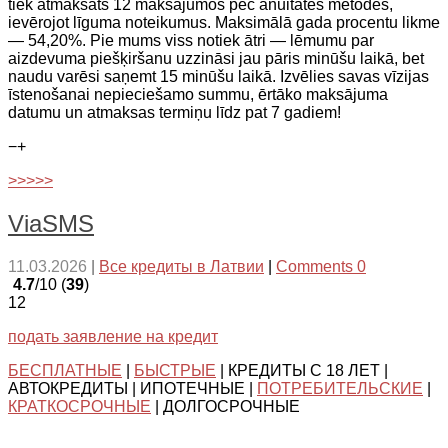
tiek atmaksāts 12 maksājumos pēc anuitātes metodes,
ievērojot līguma noteikumus. Maksimālā gada procentu likme
— 54,20%. Pie mums viss notiek ātri — lēmumu par
aizdevuma piešķiršanu uzzināsi jau pāris minūšu laikā, bet
naudu varēsi saņemt 15 minūšu laikā. Izvēlies savas vīzijas
īstenošanai nepieciešamo summu, ērtāko maksājuma
datumu un atmaksas termiņu līdz pat 7 gadiem!
−
+
>>>>>
ViaSMS
11.03.2026
|
Все кредиты в Латвии
|
Comments 0
4.7
/10 (
39
)
12
подать заявление на кредит
БЕСПЛАТНЫЕ
|
БЫСТРЫЕ
| КРЕДИТЫ С 18 ЛЕТ |
АВТОКРЕДИТЫ | ИПОТЕЧНЫЕ |
ПОТРЕБИТЕЛЬСКИЕ
|
КРАТКОСРОЧНЫЕ
| ДОЛГОСРОЧНЫЕ