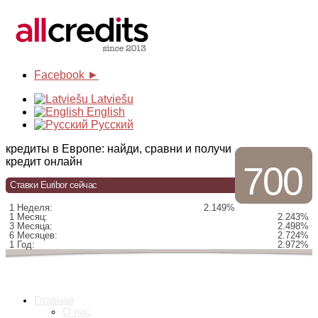
Facebook ►
Latviešu
English
Русский
кредиты в Европе: найди, сравни и получи
кредит онлайн
700
Ставки Euribor сейчас
1 Неделя:
2.149%
1 Месяц:
2.243%
3 Месяца:
2.498%
6 Месяцев:
2.724%
1 Год:
2.972%
Главная
О нас