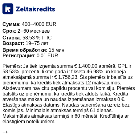
Сумма:
400౼4000 EUR
Срок:
2౼60 месяцев
Ставка:
58.53 % ГПС
Возраст:
19౼75 лет
Время обработки:
15 мин.
Регистрация:
0.01 EUR
Piemērs: Ja tiek izņemta summa € 1.400,00 apmērā, GPL ir
58.53%, procentu likme gadā ir fiksēta 46.98% un kopējā
atmaksājamā summa ir € 1.756,23. Šis piemērs ir balstīts uz
pieņēmumu, ka kredīts tiek atmaksāts 12 maksājumos.
Aizdevumam nav citu papildu procentu vai komisiju. Piemērs
balstīts uz pieņēmumu, ka kredīts tiek atdots laikā. Kredīta
atvēršanas maksa un naudas izņemšanas izmaksas 0 €.
Elastīgs atmaksas datums. Naudas saņemšana uzreiz bez
komisijas. Minimālais atmaksas termiņš 61 dienas.
Maksimālais atmaksas termiņš ir 60 mēneši. Kredītlīnija ar
elastīgiem noteikumiem.
−
+