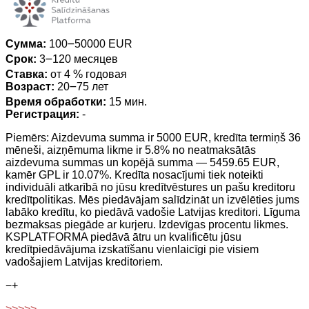
Сумма:
100౼50000 EUR
Срок:
3౼120 месяцев
Ставка:
от 4 % годовая
Возраст:
20౼75 лет
Время обработки:
15 мин.
Регистрация:
-
Piemērs: Aizdevuma summa ir 5000 EUR, kredīta termiņš 36
mēneši, aizņēmuma likme ir 5.8% no neatmaksātās
aizdevuma summas un kopējā summa — 5459.65 EUR,
kamēr GPL ir 10.07%. Kredīta nosacījumi tiek noteikti
individuāli atkarībā no jūsu kredītvēstures un pašu kreditoru
kredītpolitikas. Mēs piedāvājam salīdzināt un izvēlēties jums
labāko kredītu, ko piedāvā vadošie Latvijas kreditori. Līguma
bezmaksas piegāde ar kurjeru. Izdevīgas procentu likmes.
KSPLATFORMA piedāvā ātru un kvalificētu jūsu
kredītpiedāvājuma izskatīšanu vienlaicīgi pie visiem
vadošajiem Latvijas kreditoriem.
−
+
>>>>>