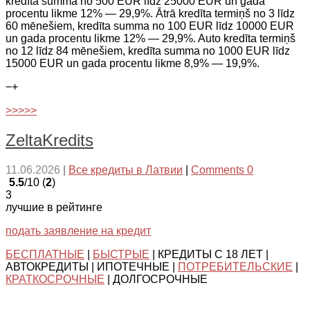
kredīta summa no 500 EUR līdz 25000 EUR un gada
procentu likme 12% — 29,9%. Ātrā kredīta termiņš no 3 līdz
60 mēnešiem, kredīta summa no 100 EUR līdz 10000 EUR
un gada procentu likme 12% — 29,9%. Auto kredīta termiņš
no 12 līdz 84 mēnešiem, kredīta summa no 1000 EUR līdz
15000 EUR un gada procentu likme 8,9% — 19,9%.
−
+
>>>>>
ZeltaKredits
11.06.2026
|
Все кредиты в Латвии
|
Comments 0
5.5
/10 (
2
)
3
лучшие в рейтинге
подать заявление на кредит
БЕСПЛАТНЫЕ
|
БЫСТРЫЕ
| КРЕДИТЫ С 18 ЛЕТ |
АВТОКРЕДИТЫ | ИПОТЕЧНЫЕ |
ПОТРЕБИТЕЛЬСКИЕ
|
КРАТКОСРОЧНЫЕ
| ДОЛГОСРОЧНЫЕ