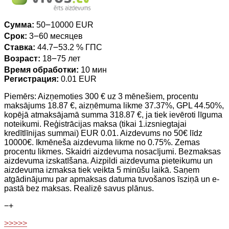
Сумма:
50౼10000 EUR
Срок:
3౼60 месяцев
Ставка:
44.7౼53.2 % ГПС
Возраст:
18౼75 лет
Время обработки:
10 мин
Регистрация:
0.01 EUR
Piemērs: Aizņemoties 300 € uz 3 mēnešiem, procentu
maksājums 18.87 €, aizņēmuma likme 37.37%, GPL 44.50%,
kopējā atmaksājamā summa 318.87 €, ja tiek ievēroti līguma
noteikumi. Reģistrācijas maksa (tikai 1.izsniegtajai
kredītlīnijas summai) EUR 0.01. Aizdevums no 50€ līdz
10000€. Ikmēneša aizdevuma likme no 0.75%. Zemas
procentu likmes. Skaidri aizdevuma nosacījumi. Bezmaksas
aizdevuma izskatīšana. Aizpildi aizdevuma pieteikumu un
aizdevuma izmaksa tiek veikta 5 minūšu laikā. Saņem
atgādinājumu par apmaksas datuma tuvošanos īsziņā un e-
pastā bez maksas. Realizē savus plānus.
−
+
>>>>>