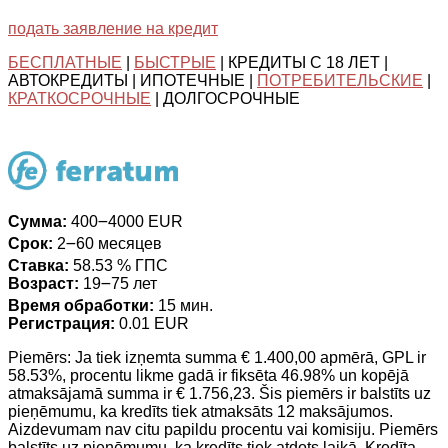
подать заявление на кредит
БЕСПЛАТНЫЕ
|
БЫСТРЫЕ
| КРЕДИТЫ С 18 ЛЕТ |
АВТОКРЕДИТЫ | ИПОТЕЧНЫЕ |
ПОТРЕБИТЕЛЬСКИЕ
|
КРАТКОСРОЧНЫЕ
| ДОЛГОСРОЧНЫЕ
Сумма:
400౼4000 EUR
Срок:
2౼60 месяцев
Ставка:
58.53 % ГПС
Возраст:
19౼75 лет
Время обработки:
15 мин.
Регистрация:
0.01 EUR
Piemērs: Ja tiek izņemta summa € 1.400,00 apmērā, GPL ir
58.53%, procentu likme gadā ir fiksēta 46.98% un kopējā
atmaksājamā summa ir € 1.756,23. Šis piemērs ir balstīts uz
pieņēmumu, ka kredīts tiek atmaksāts 12 maksājumos.
Aizdevumam nav citu papildu procentu vai komisiju. Piemērs
balstīts uz pieņēmumu, ka kredīts tiek atdots laikā. Kredīta