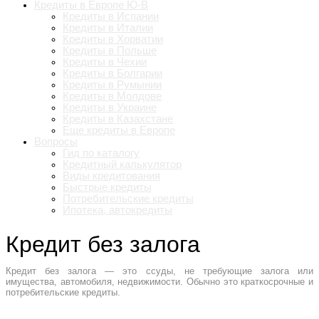
Кредиты в Европе Ю-В
Кредиты в Испании
Кредиты в Италии
Кредиты в Хорватии
Кредиты в Польше
Кредиты в Чехии
Кредиты в Болгарии
Кредиты в Румынии
Кредиты в Молдове
Кредиты в Украине
Кредиты в Казахстане
Еще кредиты в Европе
Вопросы
Гид по каталогу
Кредитный калькулятор
Виды кредитования
Быстрые кредиты
Потребительские кредиты
Ипотека, автокредиты
Кредит без залога
Кредит без залога — это ссуды, не требующие залога или
имущества, автомобиля, недвижимости. Обычно это краткосрочные и
потребительские кредиты.