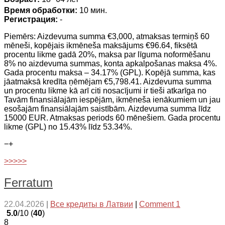
Время обработки:
10 мин.
Регистрация:
-
Piemērs: Aizdevuma summa €3,000, atmaksas termiņš 60
mēneši, kopējais ikmēneša maksājums €96.64, fiksētā
procentu likme gadā 20%, maksa par līguma noformēšanu
8% no aizdevuma summas, konta apkalpošanas maksa 4%.
Gada procentu maksa – 34.17% (GPL). Kopējā summa, kas
jāatmaksā kredīta ņēmējam €5,798.41. Aizdevuma summa
un procentu likme kā arī citi nosacījumi ir tieši atkarīga no
Tavām finansiālajām iespējām, ikmēneša ienākumiem un jau
esošajām finansiālajām saistībām. Aizdevuma summa līdz
15000 EUR. Atmaksas periods 60 mēnešiem. Gada procentu
likme (GPL) no 15.43% līdz 53.34%.
−
+
>>>>>
Ferratum
22.04.2026
|
Все кредиты в Латвии
|
Comment 1
5.0
/10 (
40
)
8