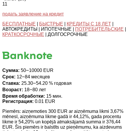
11
подать заявление на кредит
БЕСПЛАТНЫЕ
|
БЫСТРЫЕ
|
КРЕДИТЫ С 18 ЛЕТ
|
АВТОКРЕДИТЫ | ИПОТЕЧНЫЕ |
ПОТРЕБИТЕЛЬСКИЕ
|
КРАТКОСРОЧНЫЕ
| ДОЛГОСРОЧНЫЕ
Сумма:
50౼10000 EUR
Срок:
12౼84 месяцев
Ставка:
25.30౼54.20 % годовая
Возраст:
18౼80 лет
Время обработки:
15 мин.
Регистрация:
0.01 EUR
Piemērs: aizņemoties 300 EUR ar aizņēmuma likmi 3,67%
mēnesī, aizņēmuma likme gadā ir 44,12%, gada procentu
likme ir 54,20% un kopējā atmaksājamā summa ir 376,44
EUR. Šis piemērs ir balstīts uz pieņēmumu, ka aizdevums