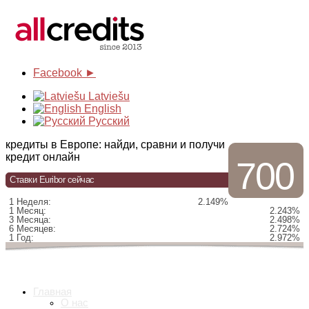
Facebook ►
Latviešu
English
Русский
кредиты в Европе: найди, сравни и получи
кредит онлайн
700
Ставки Euribor сейчас
1 Неделя:
2.149%
1 Месяц:
2.243%
3 Месяца:
2.498%
6 Месяцев:
2.724%
1 Год:
2.972%
Главная
О нас