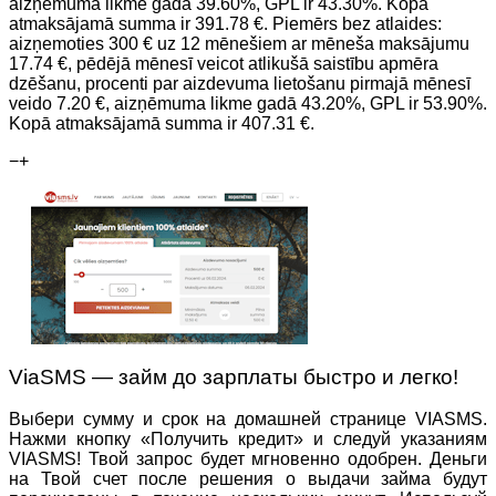
aizņēmuma likme gadā 39.60%, GPL ir 43.30%. Kopā
atmaksājamā summa ir 391.78 €. Piemērs bez atlaides:
aizņemoties 300 € uz 12 mēnešiem ar mēneša maksājumu
17.74 €, pēdējā mēnesī veicot atlikušā saistību apmēra
dzēšanu, procenti par aizdevuma lietošanu pirmajā mēnesī
veido 7.20 €, aizņēmuma likme gadā 43.20%, GPL ir 53.90%.
Kopā atmaksājamā summa ir 407.31 €.
−
+
ViaSMS — займ до зарплаты быстро и легко!
Выбери сумму и срок на домашней странице VIASMS.
Нажми кнопку «Получить кредит» и следуй указаниям
VIASMS! Твой запрос будет мгновенно одобрен. Деньги
на Твой счет после решения о выдачи займа будут