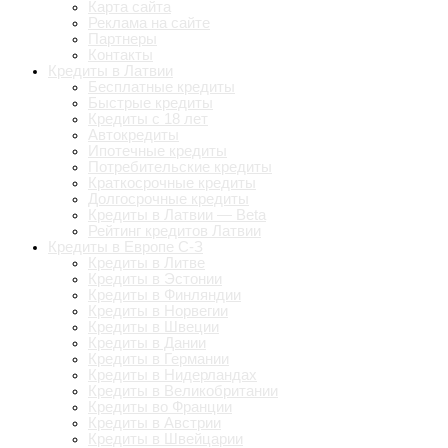
Карта сайта
Реклама на сайте
Партнеры
Контакты
Кредиты в Латвии
Бесплатные кредиты
Быстрые кредиты
Кредиты с 18 лет
Автокредиты
Ипотечные кредиты
Потребительские кредиты
Краткосрочные кредиты
Долгосрочные кредиты
Кредиты в Латвии — Beta
Рейтинг кредитов Латвии
Кредиты в Европе С-З
Кредиты в Литве
Кредиты в Эстонии
Кредиты в Финляндии
Кредиты в Норвегии
Кредиты в Швеции
Кредиты в Дании
Кредиты в Германии
Кредиты в Нидерландах
Кредиты в Великобритании
Кредиты во Франции
Кредиты в Австрии
Кредиты в Швейцарии