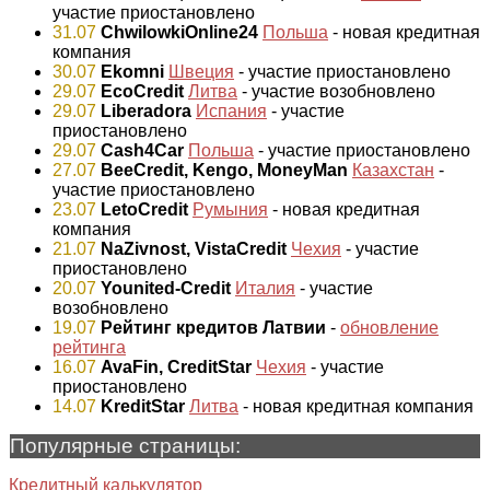
участие приостановлено
31.07
ChwilowkiOnline24
Польша
- новая кредитная
компания
30.07
Ekomni
Швеция
- участие приостановлено
29.07
EcoCredit
Литва
- участие возобновлено
29.07
Liberadora
Испания
- участие
приостановлено
29.07
Cash4Car
Польша
- участие приостановлено
27.07
BeeCredit, Kengo, MoneyMan
Казахстан
-
участие приостановлено
23.07
LetoCredit
Румыния
- новая кредитная
компания
21.07
NaZivnost, VistaCredit
Чехия
- участие
приостановлено
20.07
Younited-Credit
Италия
- участие
возобновлено
19.07
Рейтинг кредитов Латвии
-
обновление
рейтинга
16.07
AvaFin, CreditStar
Чехия
- участие
приостановлено
14.07
KreditStar
Литва
- новая кредитная компания
Популярные страницы:
Кредитный калькулятор