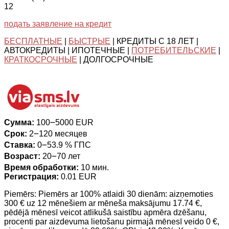
12
подать заявление на кредит
БЕСПЛАТНЫЕ
|
БЫСТРЫЕ
| КРЕДИТЫ С 18 ЛЕТ |
АВТОКРЕДИТЫ | ИПОТЕЧНЫЕ |
ПОТРЕБИТЕЛЬСКИЕ
|
КРАТКОСРОЧНЫЕ
| ДОЛГОСРОЧНЫЕ
Сумма:
100౼5000 EUR
Срок:
2౼120 месяцев
Ставка:
0౼53.9 % ГПС
Возраст:
20౼70 лет
Время обработки:
10 мин.
Регистрация:
0.01 EUR
Piemērs: Piemērs ar 100% atlaidi 30 dienām: aizņemoties
300 € uz 12 mēnešiem ar mēneša maksājumu 17.74 €,
pēdējā mēnesī veicot atlikušā saistību apmēra dzēšanu,
procenti par aizdevuma lietošanu pirmajā mēnesī veido 0 €,