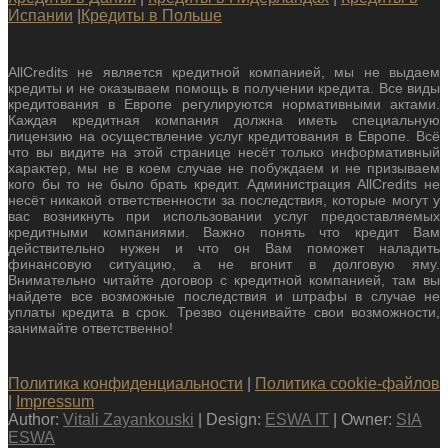
Испании
|
Кредиты в Польше
AllCredits не является кредитной компанией, мы не выдаем
кредиты и не оказываем помощь в получении кредита. Все виды
кредитования в Европе регулируются нормативными актами.
Каждая кредитная компания должна иметь специальную
лицензию на осуществление услуг кредитования в Европе. Всё
что вы видите на этой странице несёт только информативный
характер, мы не в коем случае не побуждаем и не призываем
кого бы то не было брать кредит. Администрация AllCredits не
несёт никакой ответственности за последствия, которые могут у
вас возникнуть при использовании услуг предоставляемых
кредитными компаниями. Важно понять что кредит Вам
действительно нужен и что он Вам поможет наладить
финансовую ситуацию, а не вгонит в долговую яму.
Внимательно читайте договор с кредитной компанией, там вы
найдете все возможные последствия и штрафы в случае не
уплаты кредита в срок. Трезво оценивайте свои возможности,
занимайте ответственно!
Политика конфиденциальности
|
Политика cookie-файлов
|
Impressum
Author:
Vitali Zayankouski
| Design:
ESWA IT
| Owner:
SIA
ESWA