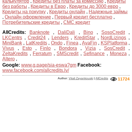
калькулятор
,
Кредиты без платы за комиссию
,
Кредиты
без работы
,
Кредиты в Евро
,
Кредиты до 3000 евро
,
Кредиты на покупку
,
Кредиты онлайн
,
Надежные займы
,
Онлайн оформление
,
Первый кредит бесплатно
,
Потребительские кредиты
,
СМС кредит
AllCredits:
Banknote
,
DaliDali
,
Bino
,
SosoCredit
,
LKCentrs
,
Credit24
,
Lenders
,
KreditStar
,
NordLizings
,
MiniBank
,
LatKredits
,
Ondo
,
Finea
,
AvaFin
,
KSPlatforma
,
Vivus
,
Esto
,
Finlo
,
Bondora
,
Vizia
,
SosCredit
,
ZeltaKredits
,
Ferratum
,
SMScredit
,
Sefinance
,
Moneza
,
Altero
,
Google:
www.g.page/sia-eswa?gm
Facebook:
www.facebook.com/allcredits.lv/
Author:
Vitali Zayankouski
|
AllCredits
11724