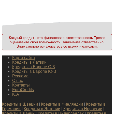
Каждый кредит - это финансовая ответственность.Трезво
оценивайте свои возможности, занимайте ответственно!
Внимательно ознакомьтесь со всеми нюансами.
Карта сайта
Кредиты в Латвии
Кредиты в Европе С-З
Кредиты в Европе Ю-В
Реклама
О нас
Контакты
EuroCredits
iCAT
Кредиты в Швеции
|
Кредиты в Финляндии
|
Кредиты в
Германии
|
Кредиты в Эстонии
|
Кредиты в Норвегии
|
Кредиты в Дании
|
Кредиты в Нидерландах
|
Кредиты в