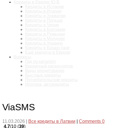
Кредиты в Европе Ю-В
Кредиты в Испании
Кредиты в Италии
Кредиты в Хорватии
Кредиты в Польше
Кредиты в Чехии
Кредиты в Болгарии
Кредиты в Румынии
Кредиты в Молдове
Кредиты в Украине
Кредиты в Казахстане
Еще кредиты в Европе
Вопросы
Гид по каталогу
Кредитный калькулятор
Виды кредитования
Быстрые кредиты
Потребительские кредиты
Ипотека, автокредиты
ViaSMS
11.03.2026
|
Все кредиты в Латвии
|
Comments 0
4.7
/10 (
39
)