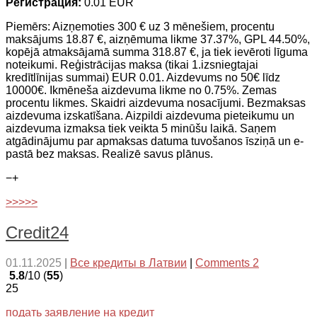
Регистрация:
0.01 EUR
Piemērs: Aizņemoties 300 € uz 3 mēnešiem, procentu
maksājums 18.87 €, aizņēmuma likme 37.37%, GPL 44.50%,
kopējā atmaksājamā summa 318.87 €, ja tiek ievēroti līguma
noteikumi. Reģistrācijas maksa (tikai 1.izsniegtajai
kredītlīnijas summai) EUR 0.01. Aizdevums no 50€ līdz
10000€. Ikmēneša aizdevuma likme no 0.75%. Zemas
procentu likmes. Skaidri aizdevuma nosacījumi. Bezmaksas
aizdevuma izskatīšana. Aizpildi aizdevuma pieteikumu un
aizdevuma izmaksa tiek veikta 5 minūšu laikā. Saņem
atgādinājumu par apmaksas datuma tuvošanos īsziņā un e-
pastā bez maksas. Realizē savus plānus.
−
+
>>>>>
Credit24
01.11.2025
|
Все кредиты в Латвии
|
Comments 2
5.8
/10 (
55
)
25
подать заявление на кредит