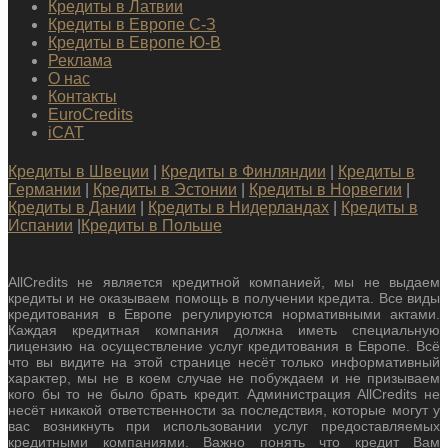
Кредиты в Латвии
Кредиты в Европе С-З
Кредиты в Европе Ю-В
Реклама
О нас
Контакты
EuroCredits
iCAT
Кредиты в Швеции
|
Кредиты в Финляндии
|
Кредиты в
Германии
|
Кредиты в Эстонии
|
Кредиты в Норвегии
|
Кредиты в Дании
|
Кредиты в Нидерландах
|
Кредиты в
Испании
|
Кредиты в Польше
AllCredits не является кредитной компанией, мы не выдаем
кредиты и не оказываем помощь в получении кредита. Все виды
кредитования в Европе регулируются нормативными актами.
Каждая кредитная компания должна иметь специальную
лицензию на осуществление услуг кредитования в Европе. Всё
что вы видите на этой странице несёт только информативный
характер, мы не в коем случае не побуждаем и не призываем
кого бы то не было брать кредит. Администрация AllCredits не
несёт никакой ответственности за последствия, которые могут у
вас возникнуть при использовании услуг предоставляемых
кредитными компаниями. Важно понять что кредит Вам