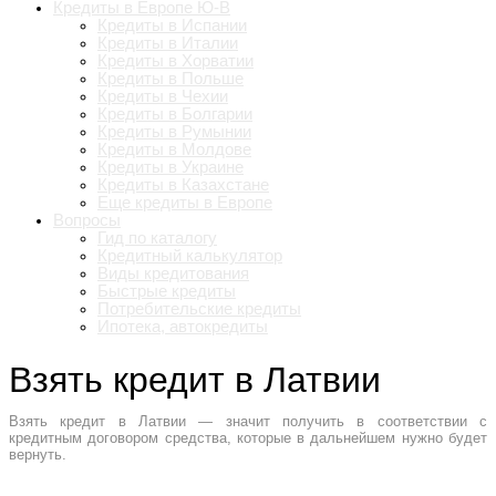
Кредиты в Европе Ю-В
Кредиты в Испании
Кредиты в Италии
Кредиты в Хорватии
Кредиты в Польше
Кредиты в Чехии
Кредиты в Болгарии
Кредиты в Румынии
Кредиты в Молдове
Кредиты в Украине
Кредиты в Казахстане
Еще кредиты в Европе
Вопросы
Гид по каталогу
Кредитный калькулятор
Виды кредитования
Быстрые кредиты
Потребительские кредиты
Ипотека, автокредиты
Взять кредит в Латвии
Взять кредит в Латвии — значит получить в соответствии с
кредитным договором средства, которые в дальнейшем нужно будет
вернуть.