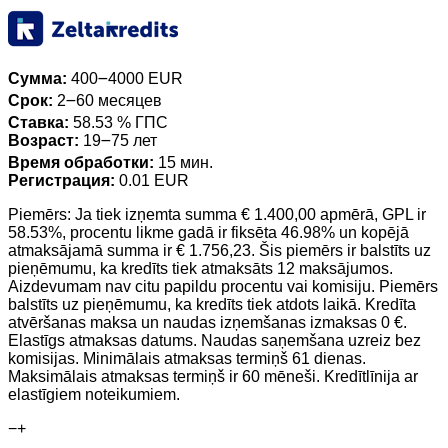
Сумма:
400౼4000 EUR
Срок:
2౼60 месяцев
Ставка:
58.53 % ГПС
Возраст:
19౼75 лет
Время обработки:
15 мин.
Регистрация:
0.01 EUR
Piemērs: Ja tiek izņemta summa € 1.400,00 apmērā, GPL ir
58.53%, procentu likme gadā ir fiksēta 46.98% un kopējā
atmaksājamā summa ir € 1.756,23. Šis piemērs ir balstīts uz
pieņēmumu, ka kredīts tiek atmaksāts 12 maksājumos.
Aizdevumam nav citu papildu procentu vai komisiju. Piemērs
balstīts uz pieņēmumu, ka kredīts tiek atdots laikā. Kredīta
atvēršanas maksa un naudas izņemšanas izmaksas 0 €.
Elastīgs atmaksas datums. Naudas saņemšana uzreiz bez
komisijas. Minimālais atmaksas termiņš 61 dienas.
Maksimālais atmaksas termiņš ir 60 mēneši. Kredītlīnija ar
elastīgiem noteikumiem.
−
+