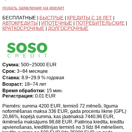
подать заявление на кредит
БЕСПЛАТНЫЕ |
БЫСТРЫЕ
|
КРЕДИТЫ С 18 ЛЕТ
|
АВТОКРЕДИТЫ
|
ИПОТЕЧНЫЕ
|
ПОТРЕБИТЕЛЬСКИЕ
|
КРАТКОСРОЧНЫЕ
|
ДОЛГОСРОЧНЫЕ
Сумма:
500౼25000 EUR
Срок:
3౼84 месяцев
Ставка:
8.9౼29.9 % годовая
Возраст:
18౼74 лет
Время обработки:
15 мин.
Регистрация:
0.01 EUR
Piemērs: summa 4200 EUR, termiņš 72 mēneši, līguma
noformēšanas maksa 336 EUR, gada procentu likme (GPL)
20,86%, kopējā summa, kas jāatmaksā 7440,96 EUR,
ikmēneša maksājums 98,68 EUR. Patēriņa kredīta, kredītu
apvienošanas, kredītlīnijas termiņš no 3 līdz 84 mēnešiem,