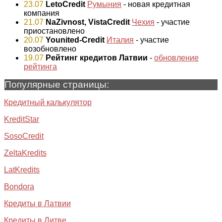
23.07
LetoCredit
Румыния
- новая кредитная
компания
21.07
NaZivnost, VistaCredit
Чехия
- участие
приостановлено
20.07
Younited-Credit
Италия
- участие
возобновлено
19.07
Рейтинг кредитов Латвии
-
обновление
рейтинга
Популярные страницы:
Кредитный калькулятор
KreditStar
SosoCredit
ZeltaKredits
LatKredits
Bondora
Кредиты в Латвии
Кредиты в Литве