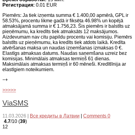
Регистрация:
0.01 EUR
Piemērs: Ja tiek izņemta summa € 1.400,00 apmērā, GPL ir
58.53%, procentu likme gadā ir fiksēta 46.98% un kopējā
atmaksājamā summa ir € 1.756,23. Šis piemērs ir balstīts uz
pieņēmumu, ka kredīts tiek atmaksāts 12 maksājumos.
Aizdevumam nav citu papildu procentu vai komisiju. Piemērs
balstīts uz pieņēmumu, ka kredīts tiek atdots laikā. Kredīta
atvēršanas maksa un naudas izņemšanas izmaksas 0 €.
Elastīgs atmaksas datums. Naudas saņemšana uzreiz bez
komisijas. Minimālais atmaksas termiņš 61 dienas.
Maksimālais atmaksas termiņš ir 60 mēneši. Kredītlīnija ar
elastīgiem noteikumiem.
−
+
>>>>>
ViaSMS
11.03.2026
|
Все кредиты в Латвии
|
Comments 0
4.7
/10 (
39
)
12