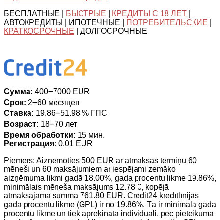
БЕСПЛАТНЫЕ |
БЫСТРЫЕ
|
КРЕДИТЫ С 18 ЛЕТ
|
АВТОКРЕДИТЫ | ИПОТЕЧНЫЕ |
ПОТРЕБИТЕЛЬСКИЕ
|
КРАТКОСРОЧНЫЕ
| ДОЛГОСРОЧНЫЕ
Сумма:
400౼7000 EUR
Срок:
2౼60 месяцев
Ставка:
19.86౼51.98 % ГПС
Возраст:
18౼70 лет
Время обработки:
15 мин.
Регистрация:
0.01 EUR
Piemērs: Aizņemoties 500 EUR ar atmaksas termiņu 60
mēneši un 60 maksājumiem ar iespējami zemāko
aizņēmuma likmi gadā 18.00%, gada procentu likme 19.86%,
minimālais mēneša maksājums 12.78 €, kopējā
atmaksājamā summa 761.80 EUR. Credit24 kredītlīnijas
gada procentu likme (GPL) ir no 19.86%. Tā ir minimālā gada
procentu likme un tiek aprēķināta individuāli, pēc pieteikuma