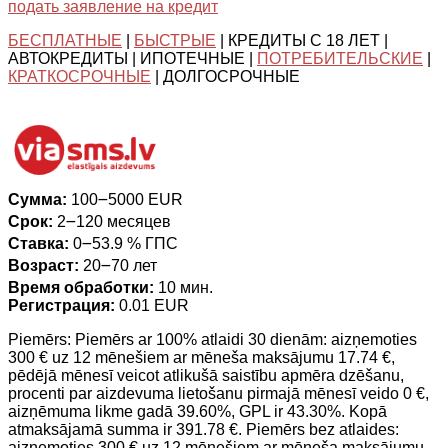
подать заявление на кредит
БЕСПЛАТНЫЕ
|
БЫСТРЫЕ
| КРЕДИТЫ С 18 ЛЕТ |
АВТОКРЕДИТЫ | ИПОТЕЧНЫЕ |
ПОТРЕБИТЕЛЬСКИЕ
|
КРАТКОСРОЧНЫЕ
| ДОЛГОСРОЧНЫЕ
Сумма:
100౼5000 EUR
Срок:
2౼120 месяцев
Ставка:
0౼53.9 % ГПС
Возраст:
20౼70 лет
Время обработки:
10 мин.
Регистрация:
0.01 EUR
Piemērs: Piemērs ar 100% atlaidi 30 dienām: aizņemoties
300 € uz 12 mēnešiem ar mēneša maksājumu 17.74 €,
pēdējā mēnesī veicot atlikušā saistību apmēra dzēšanu,
procenti par aizdevuma lietošanu pirmajā mēnesī veido 0 €,
aizņēmuma likme gadā 39.60%, GPL ir 43.30%. Kopā
atmaksājamā summa ir 391.78 €. Piemērs bez atlaides:
aizņemoties 300 € uz 12 mēnešiem ar mēneša maksājumu