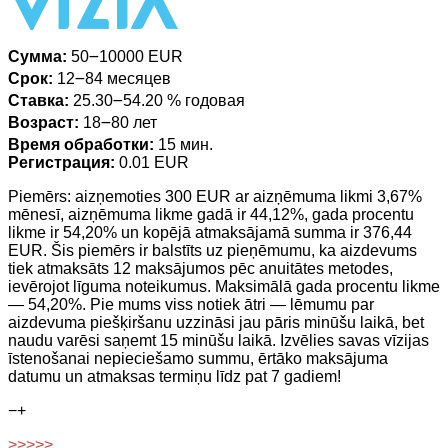
Сумма:
50౼10000 EUR
Срок:
12౼84 месяцев
Ставка:
25.30౼54.20 % годовая
Возраст:
18౼80 лет
Время обработки:
15 мин.
Регистрация:
0.01 EUR
Piemērs: aizņemoties 300 EUR ar aizņēmuma likmi 3,67%
mēnesī, aizņēmuma likme gadā ir 44,12%, gada procentu
likme ir 54,20% un kopējā atmaksājamā summa ir 376,44
EUR. Šis piemērs ir balstīts uz pieņēmumu, ka aizdevums
tiek atmaksāts 12 maksājumos pēc anuitātes metodes,
ievērojot līguma noteikumus. Maksimālā gada procentu likme
— 54,20%. Pie mums viss notiek ātri — lēmumu par
aizdevuma piešķiršanu uzzināsi jau pāris minūšu laikā, bet
naudu varēsi saņemt 15 minūšu laikā. Izvēlies savas vīzijas
īstenošanai nepieciešamo summu, ērtāko maksājuma
datumu un atmaksas termiņu līdz pat 7 gadiem!
−
+
>>>>>