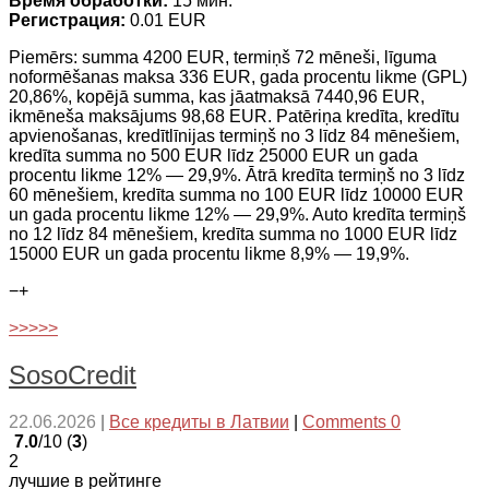
Время обработки:
15 мин.
Регистрация:
0.01 EUR
Piemērs: summa 4200 EUR, termiņš 72 mēneši, līguma
noformēšanas maksa 336 EUR, gada procentu likme (GPL)
20,86%, kopējā summa, kas jāatmaksā 7440,96 EUR,
ikmēneša maksājums 98,68 EUR. Patēriņa kredīta, kredītu
apvienošanas, kredītlīnijas termiņš no 3 līdz 84 mēnešiem,
kredīta summa no 500 EUR līdz 25000 EUR un gada
procentu likme 12% — 29,9%. Ātrā kredīta termiņš no 3 līdz
60 mēnešiem, kredīta summa no 100 EUR līdz 10000 EUR
un gada procentu likme 12% — 29,9%. Auto kredīta termiņš
no 12 līdz 84 mēnešiem, kredīta summa no 1000 EUR līdz
15000 EUR un gada procentu likme 8,9% — 19,9%.
−
+
>>>>>
SosoCredit
22.06.2026
|
Все кредиты в Латвии
|
Comments 0
7.0
/10 (
3
)
2
лучшие в рейтинге