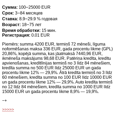
Сумма:
100౼25000 EUR
Срок:
3౼84 месяцев
Ставка:
8.9౼29.9 % годовая
Возраст:
18౼75 лет
Время обработки:
15 мин.
Регистрация:
0.01 EUR
Piemērs: summa 4200 EUR, termiņš 72 mēneši, līguma
noformēšanas maksa 336 EUR, gada procentu likme (GPL)
20,86%, kopējā summa, kas jāatmaksā 7440,96 EUR,
ikmēneša maksājums 98,68 EUR. Patēriņa kredīta, kredītu
apvienošanas, kredītlīnijas termiņš no 3 līdz 84 mēnešiem,
kredīta summa no 500 EUR līdz 25000 EUR un gada
procentu likme 12% — 29,9%. Ātrā kredīta termiņš no 3 līdz
60 mēnešiem, kredīta summa no 100 EUR līdz 10000 EUR
un gada procentu likme 12% — 29,9%. Auto kredīta termiņš
no 12 līdz 84 mēnešiem, kredīta summa no 1000 EUR līdz
15000 EUR un gada procentu likme 8,9% — 19,9%.
−
+
>>>>>