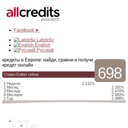
Facebook ►
Latviešu
English
Русский
кредиты в Европе: найди, сравни и получи
кредит онлайн
698
Ставки Euribor сейчас
1 Неделя:
2.132%
1 Месяц:
2.201%
3 Месяца:
2.474%
6 Месяцев:
2.683%
1 Год:
2.898%
Главная
О нас