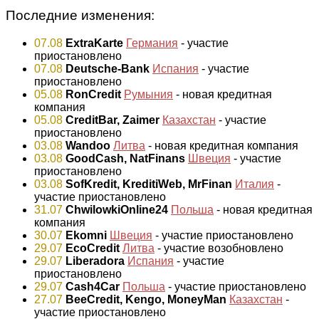
Последние изменения:
07.08
ExtraKarte
Германия
- участие
приостановлено
07.08
Deutsche-Bank
Испания
- участие
приостановлено
05.08
RonCredit
Румыния
- новая кредитная
компания
05.08
CreditBar, Zaimer
Казахстан
- участие
приостановлено
03.08
Wandoo
Литва
- новая кредитная компания
03.08
GoodCash, NatFinans
Швеция
- участие
приостановлено
03.08
SofKredit, KreditiWeb, MrFinan
Италия
-
участие приостановлено
31.07
ChwilowkiOnline24
Польша
- новая кредитная
компания
30.07
Ekomni
Швеция
- участие приостановлено
29.07
EcoCredit
Литва
- участие возобновлено
29.07
Liberadora
Испания
- участие
приостановлено
29.07
Cash4Car
Польша
- участие приостановлено
27.07
BeeCredit, Kengo, MoneyMan
Казахстан
-
участие приостановлено