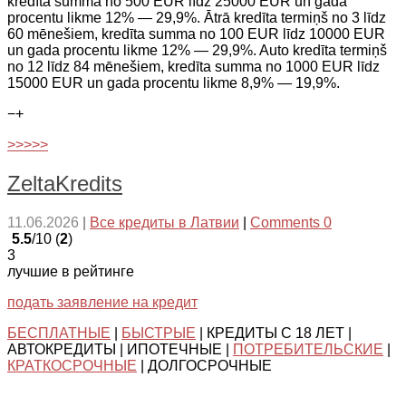
kredīta summa no 500 EUR līdz 25000 EUR un gada
procentu likme 12% — 29,9%. Ātrā kredīta termiņš no 3 līdz
60 mēnešiem, kredīta summa no 100 EUR līdz 10000 EUR
un gada procentu likme 12% — 29,9%. Auto kredīta termiņš
no 12 līdz 84 mēnešiem, kredīta summa no 1000 EUR līdz
15000 EUR un gada procentu likme 8,9% — 19,9%.
−
+
>>>>>
ZeltaKredits
11.06.2026
|
Все кредиты в Латвии
|
Comments 0
5.5
/10 (
2
)
3
лучшие в рейтинге
подать заявление на кредит
БЕСПЛАТНЫЕ
|
БЫСТРЫЕ
| КРЕДИТЫ С 18 ЛЕТ |
АВТОКРЕДИТЫ | ИПОТЕЧНЫЕ |
ПОТРЕБИТЕЛЬСКИЕ
|
КРАТКОСРОЧНЫЕ
| ДОЛГОСРОЧНЫЕ