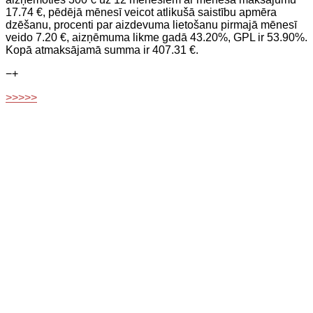
17.74 €, pēdējā mēnesī veicot atlikušā saistību apmēra
dzēšanu, procenti par aizdevuma lietošanu pirmajā mēnesī
veido 7.20 €, aizņēmuma likme gadā 43.20%, GPL ir 53.90%.
Kopā atmaksājamā summa ir 407.31 €.
−
+
>>>>>