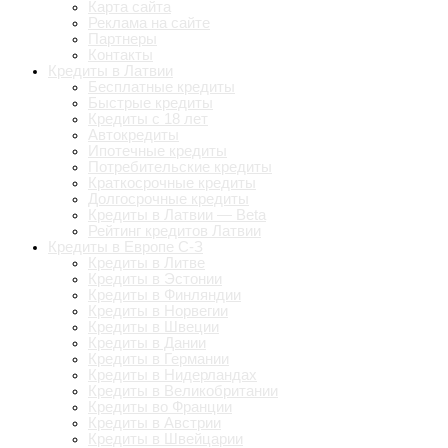
Карта сайта
Реклама на сайте
Партнеры
Контакты
Кредиты в Латвии
Бесплатные кредиты
Быстрые кредиты
Кредиты с 18 лет
Автокредиты
Ипотечные кредиты
Потребительские кредиты
Краткосрочные кредиты
Долгосрочные кредиты
Кредиты в Латвии — Beta
Рейтинг кредитов Латвии
Кредиты в Европе С-З
Кредиты в Литве
Кредиты в Эстонии
Кредиты в Финляндии
Кредиты в Норвегии
Кредиты в Швеции
Кредиты в Дании
Кредиты в Германии
Кредиты в Нидерландах
Кредиты в Великобритании
Кредиты во Франции
Кредиты в Австрии
Кредиты в Швейцарии