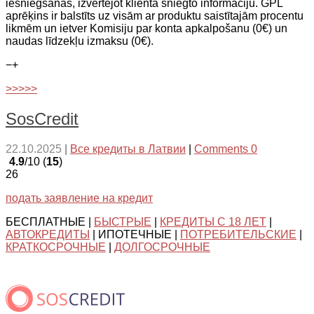
iesniegšanas, izvērtējot klienta sniegto informāciju. GPL
aprēķins ir balstīts uz visām ar produktu saistītajām procentu
likmēm un ietver Komisiju par konta apkalpošanu (0€) un
naudas līdzekļu izmaksu (0€).
−
+
>>>>>
SosCredit
22.10.2025
|
Все кредиты в Латвии
|
Comments 0
4.9
/10 (
15
)
26
подать заявление на кредит
БЕСПЛАТНЫЕ |
БЫСТРЫЕ
|
КРЕДИТЫ С 18 ЛЕТ
|
АВТОКРЕДИТЫ
| ИПОТЕЧНЫЕ |
ПОТРЕБИТЕЛЬСКИЕ
|
КРАТКОСРОЧНЫЕ
|
ДОЛГОСРОЧНЫЕ