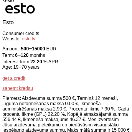
×
esto
Esto
Consumer credits
Website:
esto.lv
Amount:
500౼15000
EUR
Term:
6౼120
months
Interest: from
22.20
% APR
Age: 19౼70 years
get a credit
saņemt kredītu
Piemērs: Aizdevuma summa 500 €, Termiņš 12 mēneši,
Līguma noformēšanas maksa 0.00 €, Ikmēneša
administrēšanas maksa 2.90 €, Procentu likme 7.90 %, Gada
procentu likme (GPL) 22.20 %, Kopējā atmaksājamā summa
556.44 €, Ikmēneša maksājums 46.37 €. Mēs izvērtēsim
Jūsu aizdevuma pieteikumu un piedāvāsim visaugstāko
iespējamo aizdevuma summu. Maksimālā summa ir 15 000 €