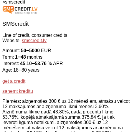
×
smscredit
SMScredit
Line of credit, consumer credits
Website:
smscredit.lv
Amount:
50౼5000
EUR
Term:
1౼48
months
Interest:
45.10౼53.76
% APR
Age: 18౼80 years
get a credit
saņemt kredītu
Piemērs: aizņemoties 300 € uz 12 mēnešiem, atmaksu veicot
12 maksājumos ar aizņēmuma likmi mēnesī 3.60%.
Aizņēmuma likme gadā 43.80%, gada procentu likme
53.76%, kopējā atmaksājamā summa 375.84 €, ja tiek
ievēroti līguma noteikumi. aizņemoties 300 € uz 12
mēnešiem, atmaksu veicot 12 maksājumos ar aizņēmuma