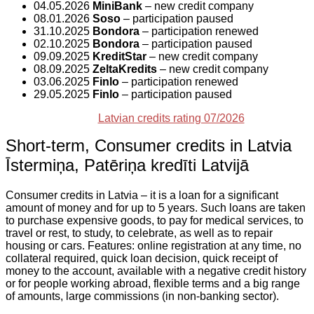
04.05.2026
MiniBank
– new credit company
08.01.2026
Soso
– participation paused
31.10.2025
Bondora
– participation renewed
02.10.2025
Bondora
– participation paused
09.09.2025
KreditStar
– new credit company
08.09.2025
ZeltaKredits
– new credit company
03.06.2025
Finlo
– participation renewed
29.05.2025
Finlo
– participation paused
Latvian credits rating 07/2026
Short-term, Consumer credits in Latvia
Īstermiņa, Patēriņa kredīti Latvijā
Consumer credits in Latvia – it is a loan for a significant
amount of money and for up to 5 years. Such loans are taken
to purchase expensive goods, to pay for medical services, to
travel or rest, to study, to celebrate, as well as to repair
housing or cars. Features: online registration at any time, no
collateral required, quick loan decision, quick receipt of
money to the account, available with a negative credit history
or for people working abroad, flexible terms and a big range
of amounts, large commissions (in non-banking sector).