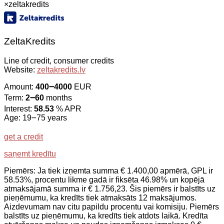
×
zeltakredits
ZeltaKredits
Line of credit, consumer credits
Website:
zeltakredits.lv
Amount:
400౼4000
EUR
Term:
2౼60
months
Interest:
58.53
% APR
Age: 19౼75 years
get a credit
saņemt kredītu
Piemērs: Ja tiek izņemta summa € 1.400,00 apmērā, GPL ir
58.53%, procentu likme gadā ir fiksēta 46.98% un kopējā
atmaksājamā summa ir € 1.756,23. Šis piemērs ir balstīts uz
pieņēmumu, ka kredīts tiek atmaksāts 12 maksājumos.
Aizdevumam nav citu papildu procentu vai komisiju. Piemērs
balstīts uz pieņēmumu, ka kredīts tiek atdots laikā. Kredīta