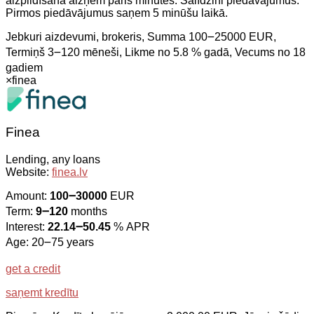
aizpildīšana aizņem pāris minūtes. Salīdzini piedāvājumus.
Pirmos piedāvājumus saņem 5 minūšu laikā.
Jebkuri aizdevumi, brokeris, Summa 100౼25000 EUR,
Termiņš 3౼120 mēneši, Likme no 5.8 % gadā, Vecums no 18
gadiem
×
finea
Finea
Lending, any loans
Website:
finea.lv
Amount:
100౼30000
EUR
Term:
9౼120
months
Interest:
22.14౼50.45
% APR
Age: 20౼75 years
get a credit
saņemt kredītu