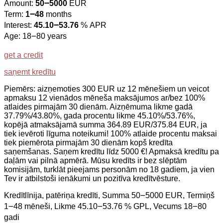
Amount:
50౼5000
EUR
Term:
1౼48
months
Interest:
45.10౼53.76
% APR
Age: 18౼80 years
get a credit
saņemt kredītu
Piemērs: aizņemoties 300 EUR uz 12 mēnešiem un veicot
apmaksu 12 vienādos mēneša maksājumos ar/bez 100%
atlaides pirmajām 30 dienām. Aizņēmuma likme gadā
37.79%/43.80%, gada procentu likme 45.10%/53.76%,
kopējā atmaksājamā summa 364.89 EUR/375.84 EUR, ja
tiek ievēroti līguma noteikumi! 100% atlaide procentu maksai
tiek piemērota pirmajām 30 dienām kopš kredīta
saņemšanas. Saņem kredītu līdz 5000 €! Apmaksā kredītu pa
daļām vai pilnā apmērā. Mūsu kredīts ir bez slēptām
komisijām, turklāt pieejams personām no 18 gadiem, ja vien
Tev ir atbilstoši ienākumi un pozitīva kredītvēsture.
Kredītlīnija, patēriņa kredīti, Summa 50౼5000 EUR, Termiņš
1౼48 mēneši, Likme 45.10౼53.76 % GPL, Vecums 18౼80
gadi