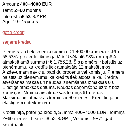
Amount:
400౼4000
EUR
Term:
2౼60
months
Interest:
58.53
% APR
Age: 19౼75 years
get a credit
saņemt kredītu
Piemērs: Ja tiek izņemta summa € 1.400,00 apmērā, GPL ir
58.53%, procentu likme gadā ir fiksēta 46.98% un kopējā
atmaksājamā summa ir € 1.756,23. Šis piemērs ir balstīts uz
pieņēmumu, ka kredīts tiek atmaksāts 12 maksājumos.
Aizdevumam nav citu papildu procentu vai komisiju. Piemērs
balstīts uz pieņēmumu, ka kredīts tiek atdots laikā. Kredīta
atvēršanas maksa un naudas izņemšanas izmaksas 0 €.
Elastīgs atmaksas datums. Naudas saņemšana uzreiz bez
komisijas. Minimālais atmaksas termiņš 61 dienas.
Maksimālais atmaksas termiņš ir 60 mēneši. Kredītlīnija ar
elastīgiem noteikumiem.
Kredītlīnija, patēriņa kredīti, Summa 400౼4000 EUR, Termiņš
2౼60 mēneši, Likme 58.53 % GPL, Vecums 19౼75 gadi
×
minibank