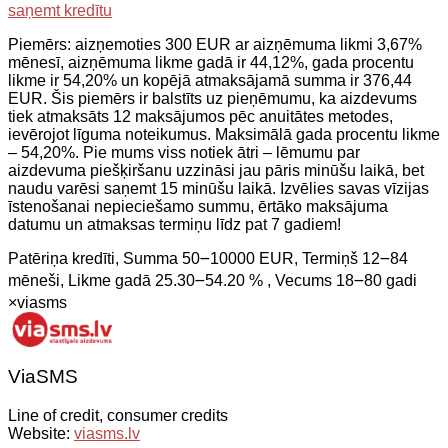
saņemt kredītu
Piemērs: aizņemoties 300 EUR ar aizņēmuma likmi 3,67%
mēnesī, aizņēmuma likme gadā ir 44,12%, gada procentu
likme ir 54,20% un kopējā atmaksājamā summa ir 376,44
EUR. Šis piemērs ir balstīts uz pieņēmumu, ka aizdevums
tiek atmaksāts 12 maksājumos pēc anuitātes metodes,
ievērojot līguma noteikumus. Maksimālā gada procentu likme
– 54,20%. Pie mums viss notiek ātri – lēmumu par
aizdevuma piešķiršanu uzzināsi jau pāris minūšu laikā, bet
naudu varēsi saņemt 15 minūšu laikā. Izvēlies savas vīzijas
īstenošanai nepieciešamo summu, ērtāko maksājuma
datumu un atmaksas termiņu līdz pat 7 gadiem!
Patēriņa kredīti, Summa 50౼10000 EUR, Termiņš 12౼84
mēneši, Likme gadā 25.30౼54.20 % , Vecums 18౼80 gadi
×
viasms
ViaSMS
Line of credit, consumer credits
Website:
viasms.lv