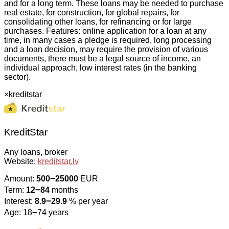
and for a long term. These loans may be needed to purchase
real estate, for construction, for global repairs, for
consolidating other loans, for refinancing or for large
purchases. Features: online application for a loan at any
time, in many cases a pledge is required, long processing
and a loan decision, may require the provision of various
documents, there must be a legal source of income, an
individual approach, low interest rates (in the banking
sector).
×
kreditstar
KreditStar
Any loans, broker
Website:
kreditstar.lv
Amount:
500౼25000
EUR
Term:
12౼84
months
Interest:
8.9౼29.9
% per year
Age: 18౼74 years