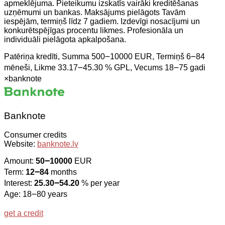
apmeklējuma. Pieteikumu izskatīs vairāki kreditēšanas
uzņēmumi un bankas. Maksājums pielāgots Tavām
iespējām, termiņš līdz 7 gadiem. Izdevīgi nosacījumi un
konkurētspējīgas procentu likmes. Profesionāla un
individuāli pielāgota apkalpošana.
Patēriņa kredīti, Summa 500౼10000 EUR, Termiņš 6౼84
mēneši, Likme 33.17౼45.30 % GPL, Vecums 18౼75 gadi
×
banknote
Banknote
Consumer credits
Website:
banknote.lv
Amount:
50౼10000
EUR
Term:
12౼84
months
Interest:
25.30౼54.20
% per year
Age: 18౼80 years
get a credit