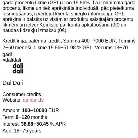
gada procentu likme (GPL) ir no 19.86%. Tā ir minimālā gada
procentu likme un tiek aprēķināta individuāli, pēc pieteikuma
iesniegšanas, izvērtējot klienta sniegto informāciju. GPL
aprēķins ir balstīts uz visām ar produktu saistītajām procentu
likmēm un ietver Komisiju par konta apkalpošanu (0€) un
naudas līdzekļu izmaksu (0€).
Kredītlīnija, patēriņa kredīti, Summa 400౼7000 EUR, Termiņš
2౼60 mēneši, Likme 19.86౼51.98 % GPL, Vecums 18౼70
gadi
×
dalidali
DaliDali
Consumer credits
Website:
dalidali.lv
Amount:
100౼10000
EUR
Term:
9౼120
months
Interest:
38.88౼50.45
% APR
Age: 18౼75 years