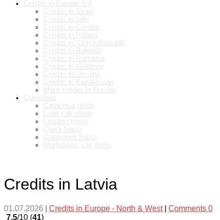
Credits in Europe S-E
Credits in Spain
Credits in Italy
Credits in Croatia
Credits in Poland
Credits in Czech Republic
Credits in Bulgaria
Credits in Romania
Credits in Moldova
Credits in Ukraine
Credits in Kazakhstan
More credits in Europe
Questions
Catalogue guide
Loan calculator
Lending types
Quick loans
Consumer loans
Mortgages, car loans
Credits in Latvia
01.07.2026
|
Credits in Europe - North & West
|
Comments 0
7.5
/10 (
41
)