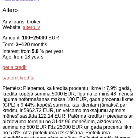
Altero
Any loans, broker
Website:
altero.lv
Amount:
100౼25000
EUR
Term:
3౼120
months
Interest: from
5.8
% per year
Age: from 18 years
get a credit
saņemt kredītu
Piemērs: Pieņemot, ka kredīta procentu likme ir 7.9% gadā,
kredīta kopējā summa 5000 EUR, līguma termiņš 48 mēneši,
līguma noformēšanas maksa 100 EUR, gada procentu likme
(GPL) ir 9.44%, kopējā summa, kas klientam jāmaksā par
kredītu, ir 5962.72 EUR, un veicamo maksājumu apmērs
mēnesī sastāda 122.14 EUR. Patēriņa kredīts ir pieejams ar
aizdevuma termiņu no 3 līdz 96 mēnešiem, aizdevuma
summu no 500 EUR līdz 25000 EUR un gada procentu likmi
no 5.8%. Ātra pieteikuma izskatīšana. Pieteikuma