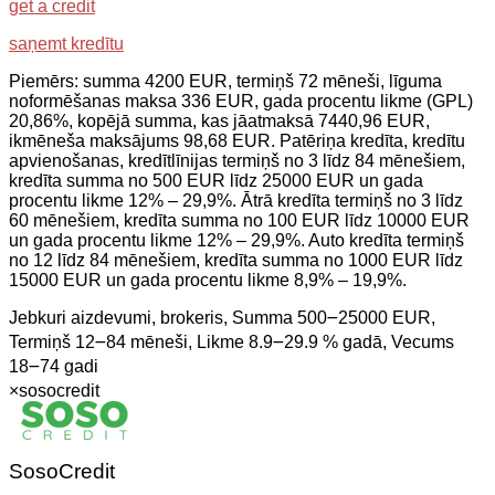
get a credit
saņemt kredītu
Piemērs: summa 4200 EUR, termiņš 72 mēneši, līguma
noformēšanas maksa 336 EUR, gada procentu likme (GPL)
20,86%, kopējā summa, kas jāatmaksā 7440,96 EUR,
ikmēneša maksājums 98,68 EUR. Patēriņa kredīta, kredītu
apvienošanas, kredītlīnijas termiņš no 3 līdz 84 mēnešiem,
kredīta summa no 500 EUR līdz 25000 EUR un gada
procentu likme 12% – 29,9%. Ātrā kredīta termiņš no 3 līdz
60 mēnešiem, kredīta summa no 100 EUR līdz 10000 EUR
un gada procentu likme 12% – 29,9%. Auto kredīta termiņš
no 12 līdz 84 mēnešiem, kredīta summa no 1000 EUR līdz
15000 EUR un gada procentu likme 8,9% – 19,9%.
Jebkuri aizdevumi, brokeris, Summa 500౼25000 EUR,
Termiņš 12౼84 mēneši, Likme 8.9౼29.9 % gadā, Vecums
18౼74 gadi
×
sosocredit
SosoCredit