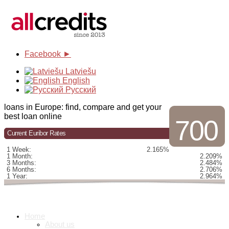
Facebook ►
Latviešu
English
Русский
loans in Europe: find, compare and get your
best loan online
700
Current Euribor Rates
1 Week:
2.165%
1 Month:
2.209%
3 Months:
2.484%
6 Months:
2.706%
1 Year:
2.964%
Home
About us