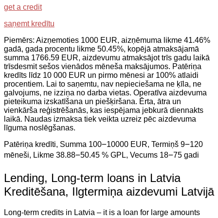
get a credit
saņemt kredītu
Piemērs: Aizņemoties 1000 EUR, aizņēmuma likme 41.46%
gadā, gada procentu likme 50.45%, kopējā atmaksājamā
summa 1766.59 EUR, aizdevumu atmaksājot trīs gadu laikā
trīsdesmit sešos vienādos mēneša maksājumos. Patēriņa
kredīts līdz 10 000 EUR un pirmo mēnesi ar 100% atlaidi
procentiem. Lai to saņemtu, nav nepieciešama ne ķīla, ne
galvojums, ne izziņa no darba vietas. Operatīva aizdevuma
pieteikuma izskatīšana un piešķiršana. Ērta, ātra un
vienkārša reģistrēšanās, kas iespējama jebkurā diennakts
laikā. Naudas izmaksa tiek veikta uzreiz pēc aizdevuma
līguma noslēgšanas.
Patēriņa kredīti, Summa 100౼10000 EUR, Termiņš 9౼120
mēneši, Likme 38.88౼50.45 % GPL, Vecums 18౼75 gadi
Lending, Long-term loans in Latvia
Kreditēšana, Ilgtermiņa aizdevumi Latvijā
Long-term credits in Latvia – it is a loan for large amounts