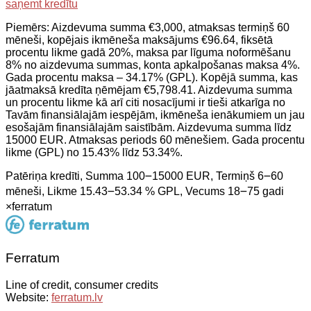
saņemt kredītu
Piemērs: Aizdevuma summa €3,000, atmaksas termiņš 60
mēneši, kopējais ikmēneša maksājums €96.64, fiksētā
procentu likme gadā 20%, maksa par līguma noformēšanu
8% no aizdevuma summas, konta apkalpošanas maksa 4%.
Gada procentu maksa – 34.17% (GPL). Kopējā summa, kas
jāatmaksā kredīta ņēmējam €5,798.41. Aizdevuma summa
un procentu likme kā arī citi nosacījumi ir tieši atkarīga no
Tavām finansiālajām iespējām, ikmēneša ienākumiem un jau
esošajām finansiālajām saistībām. Aizdevuma summa līdz
15000 EUR. Atmaksas periods 60 mēnešiem. Gada procentu
likme (GPL) no 15.43% līdz 53.34%.
Patēriņa kredīti, Summa 100౼15000 EUR, Termiņš 6౼60
mēneši, Likme 15.43౼53.34 % GPL, Vecums 18౼75 gadi
×
ferratum
Ferratum
Line of credit, consumer credits
Website:
ferratum.lv