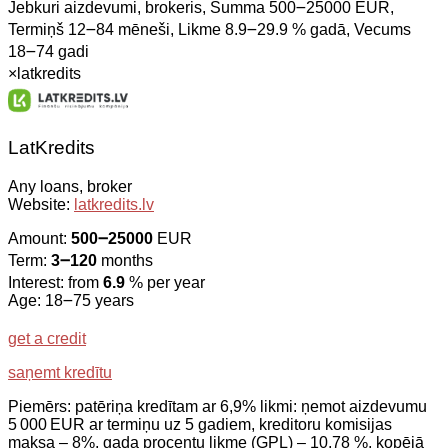
Jebkuri aizdevumi, brokeris, Summa 500౼25000 EUR,
Termiņš 12౼84 mēneši, Likme 8.9౼29.9 % gadā, Vecums
18౼74 gadi
×
latkredits
LatKredits
Any loans, broker
Website:
latkredits.lv
Amount:
500౼25000
EUR
Term:
3౼120
months
Interest: from
6.9
% per year
Age: 18౼75 years
get a credit
saņemt kredītu
Piemērs: patēriņa kredītam ar 6,9% likmi: ņemot aizdevumu
5 000 EUR ar termiņu uz 5 gadiem, kreditoru komisijas
maksa – 8%, gada procentu likme (GPL) – 10,78 %, kopējā