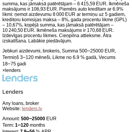
summa, kas jāmaksā patērētājam – 6 415,59 EUR. Ikmēneša
maksājums ir 106,93 EUR. Piemērs auto kredītam ar 6.9%
likmi: ņemot aizdevumu 8 000 EUR ar termiņu uz 5 gadiem,
kreditoru komisijas maksa – 8%, gada procentu likme (GPL)
– 10,67%, kopējā summa, kas jāmaksā patērētājam –
10 240,50 EUR. Ikmēneša maksājums ir 170,68 EUR.
Izdevīgas procentu likmes. Cieņpilna attieksme. Ātra
izskatīšana. Labākie piedāvājum.
Jebkuri aizdevumi, brokeris, Summa 500౼25000 EUR,
Termiņš 3౼120 mēneši, Likme no 6.9 % gadā, Vecums
18౼75 gadi
×
lenders
Lenders
Any loans, broker
Website:
lenders.lv
Amount:
500౼25000
EUR
Term:
1౼120
months
Interest:
7.9౼56
% APR