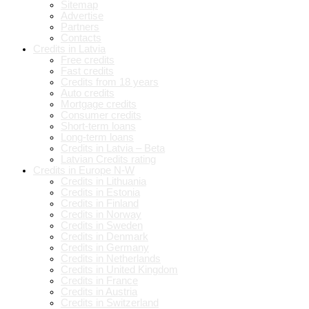
Sitemap
Advertise
Partners
Contacts
Credits in Latvia
Free credits
Fast credits
Credits from 18 years
Auto credits
Mortgage credits
Consumer credits
Short-term loans
Long-term loans
Credits in Latvia – Beta
Latvian Credits rating
Credits in Europe N-W
Credits in Lithuania
Credits in Estonia
Credits in Finland
Credits in Norway
Credits in Sweden
Credits in Denmark
Credits in Germany
Credits in Netherlands
Credits in United Kingdom
Credits in France
Credits in Austria
Credits in Switzerland