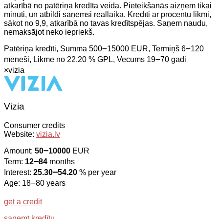
atkarībā no patēriņa kredīta veida. Pieteikšanās aizņem tikai
minūti, un atbildi saņemsi reāllaikā. Kredīti ar procentu likmi,
sākot no 9,9, atkarībā no tavas kredītspējas. Saņem naudu,
nemaksājot neko iepriekš.
Patēriņa kredīti, Summa 500౼15000 EUR, Termiņš 6౼120
mēneši, Likme no 22.20 % GPL, Vecums 19౼70 gadi
×
vizia
Vizia
Consumer credits
Website:
vizia.lv
Amount:
50౼10000
EUR
Term:
12౼84
months
Interest:
25.30౼54.20
% per year
Age: 18౼80 years
get a credit
saņemt kredītu