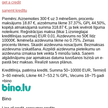
get a credit
saņemt kredītu
Piemērs: Aizņemoties 300 € uz 3 mēnešiem, procentu
maksājums 18.87 €, aizņēmuma likme 37.37%, GPL 44.50%,
kopējā atmaksājamā summa 318.87 €, ja tiek ievēroti līguma
noteikumi. Reģistrācijas maksa (tikai 1.izsniegtajai
kredītlīnijas summai) EUR 0.01. Aizdevums no 50€ līdz
10000€. Ikmēneša aizdevuma likme no 0.75%. Zemas
procentu likmes. Skaidri aizdevuma nosacījumi. Bezmaksas
aizdevuma izskatīšana. Aizpildi aizdevuma pieteikumu un
aizdevuma izmaksa tiek veikta 5 minūšu laikā. Saņem
atgādinājumu par apmaksas datuma tuvošanos īsziņā un e-
pastā bez maksas. Realizē savus plānus.
Kredītlīnija, patēriņa kredīti, Summa 50౼10000 EUR, Termiņš
3౼60 mēneši, Likme 44.7౼53.2 % GPL, Vecums 18౼75 gadi
×
bino
Bino