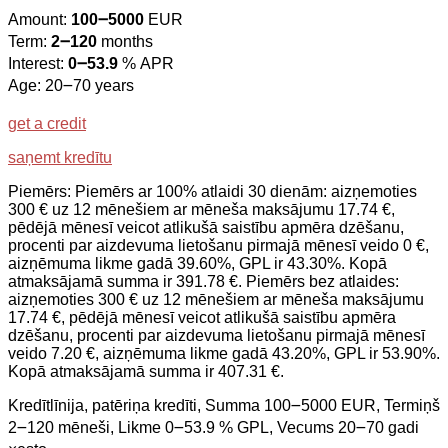
Amount:
100౼5000
EUR
Term:
2౼120
months
Interest:
0౼53.9
% APR
Age: 20౼70 years
get a credit
saņemt kredītu
Piemērs: Piemērs ar 100% atlaidi 30 dienām: aizņemoties
300 € uz 12 mēnešiem ar mēneša maksājumu 17.74 €,
pēdējā mēnesī veicot atlikušā saistību apmēra dzēšanu,
procenti par aizdevuma lietošanu pirmajā mēnesī veido 0 €,
aizņēmuma likme gadā 39.60%, GPL ir 43.30%. Kopā
atmaksājamā summa ir 391.78 €. Piemērs bez atlaides:
aizņemoties 300 € uz 12 mēnešiem ar mēneša maksājumu
17.74 €, pēdējā mēnesī veicot atlikušā saistību apmēra
dzēšanu, procenti par aizdevuma lietošanu pirmajā mēnesī
veido 7.20 €, aizņēmuma likme gadā 43.20%, GPL ir 53.90%.
Kopā atmaksājamā summa ir 407.31 €.
Kredītlīnija, patēriņa kredīti, Summa 100౼5000 EUR, Termiņš
2౼120 mēneši, Likme 0౼53.9 % GPL, Vecums 20౼70 gadi