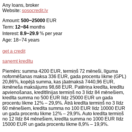
Any loans, broker
Website:
sosocredit.lv
Amount:
500౼25000
EUR
Term:
12౼84
months
Interest:
8.9౼29.9
% per year
Age: 18౼74 years
get a credit
saņemt kredītu
Piemērs: summa 4200 EUR, termiņš 72 mēneši, līguma
noformēšanas maksa 336 EUR, gada procentu likme (GPL)
20,86%, kopējā summa, kas jāatmaksā 7440,96 EUR,
ikmēneša maksājums 98,68 EUR. Patēriņa kredīta, kredītu
apvienošanas, kredītlīnijas termiņš no 3 līdz 84 mēnešiem,
kredīta summa no 500 EUR līdz 25000 EUR un gada
procentu likme 12% – 29,9%. Ātrā kredīta termiņš no 3 līdz
60 mēnešiem, kredīta summa no 100 EUR līdz 10000 EUR
un gada procentu likme 12% – 29,9%. Auto kredīta termiņš
no 12 līdz 84 mēnešiem, kredīta summa no 1000 EUR līdz
15000 EUR un gada procentu likme 8,9% – 19,9%.