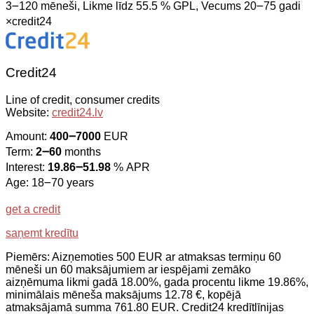
3౼120 mēneši, Likme līdz 55.5 % GPL, Vecums 20౼75 gadi
×
credit24
Credit24
Line of credit, consumer credits
Website:
credit24.lv
Amount:
400౼7000
EUR
Term:
2౼60
months
Interest:
19.86౼51.98
% APR
Age: 18౼70 years
get a credit
saņemt kredītu
Piemērs: Aizņemoties 500 EUR ar atmaksas termiņu 60
mēneši un 60 maksājumiem ar iespējami zemāko
aizņēmuma likmi gadā 18.00%, gada procentu likme 19.86%,
minimālais mēneša maksājums 12.78 €, kopējā
atmaksājamā summa 761.80 EUR. Credit24 kredītlīnijas