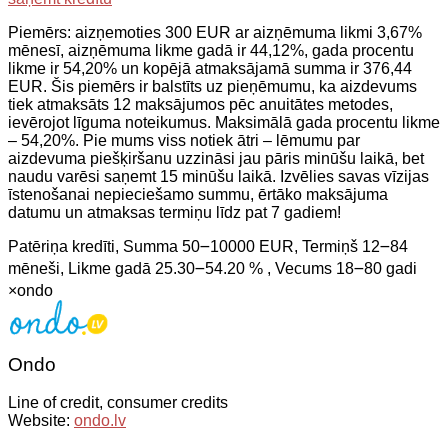
Piemērs: aizņemoties 300 EUR ar aizņēmuma likmi 3,67%
mēnesī, aizņēmuma likme gadā ir 44,12%, gada procentu
likme ir 54,20% un kopējā atmaksājamā summa ir 376,44
EUR. Šis piemērs ir balstīts uz pieņēmumu, ka aizdevums
tiek atmaksāts 12 maksājumos pēc anuitātes metodes,
ievērojot līguma noteikumus. Maksimālā gada procentu likme
– 54,20%. Pie mums viss notiek ātri – lēmumu par
aizdevuma piešķiršanu uzzināsi jau pāris minūšu laikā, bet
naudu varēsi saņemt 15 minūšu laikā. Izvēlies savas vīzijas
īstenošanai nepieciešamo summu, ērtāko maksājuma
datumu un atmaksas termiņu līdz pat 7 gadiem!
Patēriņa kredīti, Summa 50౼10000 EUR, Termiņš 12౼84
mēneši, Likme gadā 25.30౼54.20 % , Vecums 18౼80 gadi
×
ondo
Ondo
Line of credit, consumer credits
Website:
ondo.lv