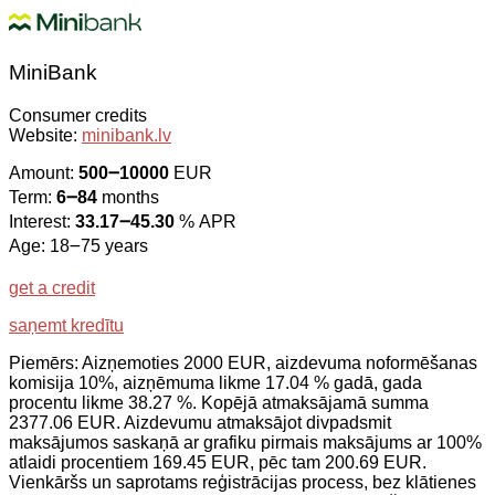
MiniBank
Consumer credits
Website:
minibank.lv
Amount:
500౼10000
EUR
Term:
6౼84
months
Interest:
33.17౼45.30
% APR
Age: 18౼75 years
get a credit
saņemt kredītu
Piemērs: Aizņemoties 2000 EUR, aizdevuma noformēšanas
komisija 10%, aizņēmuma likme 17.04 % gadā, gada
procentu likme 38.27 %. Kopējā atmaksājamā summa
2377.06 EUR. Aizdevumu atmaksājot divpadsmit
maksājumos saskaņā ar grafiku pirmais maksājums ar 100%
atlaidi procentiem 169.45 EUR, pēc tam 200.69 EUR.
Vienkāršs un saprotams reģistrācijas process, bez klātienes