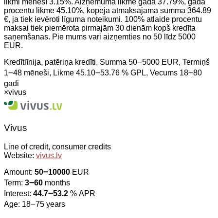
likmi mēnesī 3.15%. Aizņēmuma likme gadā 37.79%, gada
procentu likme 45.10%, kopējā atmaksājamā summa 364.89
€, ja tiek ievēroti līguma noteikumi. 100% atlaide procentu
maksai tiek piemērota pirmajām 30 dienām kopš kredīta
saņemšanas. Pie mums vari aizņemties no 50 līdz 5000
EUR.
Kredītlīnija, patēriņa kredīti, Summa 50౼5000 EUR, Termiņš
1౼48 mēneši, Likme 45.10౼53.76 % GPL, Vecums 18౼80
gadi
×
vivus
Vivus
Line of credit, consumer credits
Website:
vivus.lv
Amount:
50౼10000
EUR
Term:
3౼60
months
Interest:
44.7౼53.2
% APR
Age: 18౼75 years