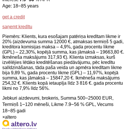
Age: 18౼85 years
get a credit
saņemt kredītu
Piemērs: Klients, kura esošajam patēriņa kredītam likme ir
20% (aizdevuma summa 12000 €, atmaksas termiņš 5 gadi,
kreditora komisijas maksa – 4,9%, gada procentu likme
(GPL) – 22,30%, kopējā summa, kas jāmaksā – 19663,80 €.
Ikmēneša maksājums 317,93 €). Klienta izmaksas, kurš
izvēlējies lētāko kreditēšanas piedāvājumu, pēc kredītu
salīdzināšanas, tāda paša veida un apmēra kredītam likme
bija 9,89 %, gada procentu likme (GPL) – 11,97%, kopējā
summa, kas jāmaksā – 15847,20 €. Ikmēneša maksājums
254,32 €. Klients kopā ietaupīja līdz 3 816 €. gada procentu
likmi no 7,9% līdz 56%.
Jebkuri aizdevumi, brokeris, Summa 500౼25000 EUR,
Termiņš 1౼120 mēneši, Likme 7.9౼56 % GPL, Vecums
18౼85 gadi
×
altero