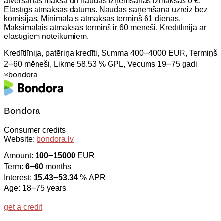
atvēršanas maksa un naudas izņemšanas izmaksas 0 €.
Elastīgs atmaksas datums. Naudas saņemšana uzreiz bez
komisijas. Minimālais atmaksas termiņš 61 dienas.
Maksimālais atmaksas termiņš ir 60 mēneši. Kredītlīnija ar
elastīgiem noteikumiem.
Kredītlīnija, patēriņa kredīti, Summa 400౼4000 EUR, Termiņš
2౼60 mēneši, Likme 58.53 % GPL, Vecums 19౼75 gadi
×
bondora
Bondora
Consumer credits
Website:
bondora.lv
Amount:
100౼15000
EUR
Term:
6౼60
months
Interest:
15.43౼53.34
% APR
Age: 18౼75 years
get a credit