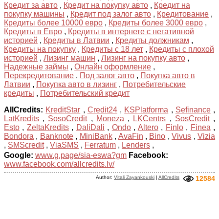
Кредит за авто
,
Кредит на покупку авто
,
Кредит на
покупку машины
,
Кредит под залог авто
,
Кредитование
,
Кредиты более 10000 евро
,
Кредиты более 3000 евро
,
Кредиты в Евро
,
Кредиты в интернете с негативной
историей
,
Кредиты в Латвии
,
Кредиты должникам
,
Кредиты на покупку
,
Кредиты с 18 лет
,
Кредиты с плохой
историей
,
Лизинг машин
,
Лизинг на покупку авто
,
Надежные займы
,
Онлайн оформление
,
Перекредитование
,
Под залог авто
,
Покупка авто в
Латвии
,
Покупка авто в лизинг
,
Потребительские
кредиты
,
Потребительский кредит
AllCredits:
KreditStar
,
Credit24
,
KSPlatforma
,
Sefinance
,
LatKredits
,
SosoCredit
,
Moneza
,
LKCentrs
,
SosCredit
,
Esto
,
ZeltaKredits
,
DaliDali
,
Ondo
,
Altero
,
Finlo
,
Finea
,
Bondora
,
Banknote
,
MiniBank
,
AvaFin
,
Bino
,
Vivus
,
Vizia
,
SMScredit
,
ViaSMS
,
Ferratum
,
Lenders
,
Google:
www.g.page/sia-eswa?gm
Facebook:
www.facebook.com/allcredits.lv/
Author:
Vitali Zayankouski
|
AllCredits
12584