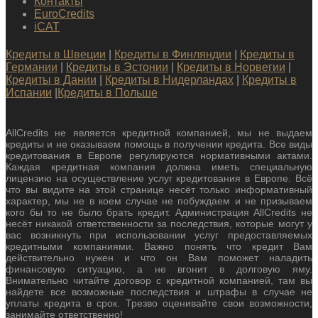
Контакты
EuroCredits
iCAT
Кредиты в Швеции
|
Кредиты в Финляндии
|
Кредиты в
Германии
|
Кредиты в Эстонии
|
Кредиты в Норвегии
|
Кредиты в Дании
|
Кредиты в Нидерландах
|
Кредиты в
Испании
|
Кредиты в Польше
AllCredits не является кредитной компанией, мы не выдаем
кредиты и не оказываем помощь в получении кредита. Все виды
кредитования в Европе регулируются нормативными актами.
Каждая кредитная компания должна иметь специальную
лицензию на осуществление услуг кредитования в Европе. Всё
что вы видите на этой странице несёт только информативный
характер, мы не в коем случае не побуждаем и не призываем
кого бы то не было брать кредит. Администрация AllCredits не
несёт никакой ответственности за последствия, которые могут у
вас возникнуть при использовании услуг предоставляемых
кредитными компаниями. Важно понять что кредит Вам
действительно нужен и что он Вам поможет наладить
финансовую ситуацию, а не вгонит в долговую яму.
Внимательно читайте договор с кредитной компанией, там вы
найдете все возможные последствия и штрафы в случае не
уплаты кредита в срок. Трезво оценивайте свои возможности,
занимайте ответственно!