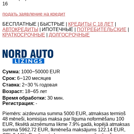
16
подать заявление на кредит
БЕСПЛАТНЫЕ | БЫСТРЫЕ |
КРЕДИТЫ С 18 ЛЕТ
|
АВТОКРЕДИТЫ
| ИПОТЕЧНЫЕ |
ПОТРЕБИТЕЛЬСКИЕ
|
КРАТКОСРОЧНЫЕ
|
ДОЛГОСРОЧНЫЕ
Сумма:
1000౼50000 EUR
Срок:
6౼120 месяцев
Ставка:
2౼30 % годовая
Возраст:
18౼65 лет
Время обработки:
30 мин.
Регистрация:
-
Piemērs: aizdevuma summa 5000 EUR, atmaksas termiņš
48 mēneši, komisijas maksa par līguma noformēšanu 100
EUR, fiksētā aizņēmuma likme 7.9% gadā, kopējā atmaksas
summa 5962.72 EUR, Ikmēneša maksājums 122.14 EUR,