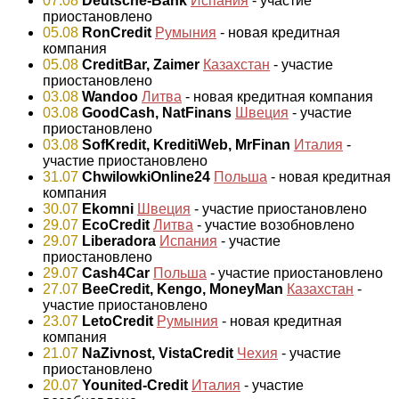
07.08
Deutsche-Bank
Испания
- участие
приостановлено
05.08
RonCredit
Румыния
- новая кредитная
компания
05.08
CreditBar, Zaimer
Казахстан
- участие
приостановлено
03.08
Wandoo
Литва
- новая кредитная компания
03.08
GoodCash, NatFinans
Швеция
- участие
приостановлено
03.08
SofKredit, KreditiWeb, MrFinan
Италия
-
участие приостановлено
31.07
ChwilowkiOnline24
Польша
- новая кредитная
компания
30.07
Ekomni
Швеция
- участие приостановлено
29.07
EcoCredit
Литва
- участие возобновлено
29.07
Liberadora
Испания
- участие
приостановлено
29.07
Cash4Car
Польша
- участие приостановлено
27.07
BeeCredit, Kengo, MoneyMan
Казахстан
-
участие приостановлено
23.07
LetoCredit
Румыния
- новая кредитная
компания
21.07
NaZivnost, VistaCredit
Чехия
- участие
приостановлено
20.07
Younited-Credit
Италия
- участие