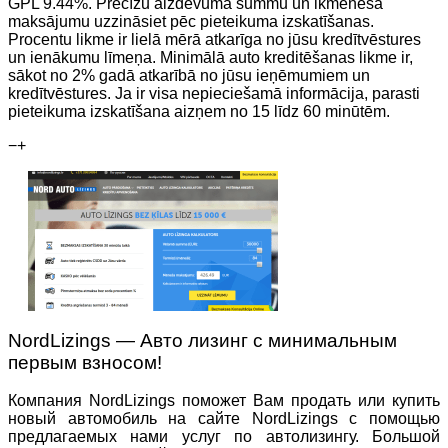
GPL 9.44%. Precīzu aizdevuma summu un ikmēneša
maksājumu uzzināsiet pēc pieteikuma izskatīšanas.
Procentu likme ir lielā mērā atkarīga no jūsu kredītvēstures
un ienākumu līmeņa. Minimālā auto kreditēšanas likme ir,
sākot no 2% gadā atkarībā no jūsu ieņēmumiem un
kredītvēstures. Ja ir visa nepieciešamā informācija, parasti
pieteikuma izskatīšana aizņem no 15 līdz 60 minūtēm.
−
+
NordLizings — Авто лизинг с минимальным
первым взносом!
Компания NordLizings поможет Вам продать или купить
новый автомобиль на сайте NordLizings с помощью
предлагаемых нами услуг по автолизингу. Большой