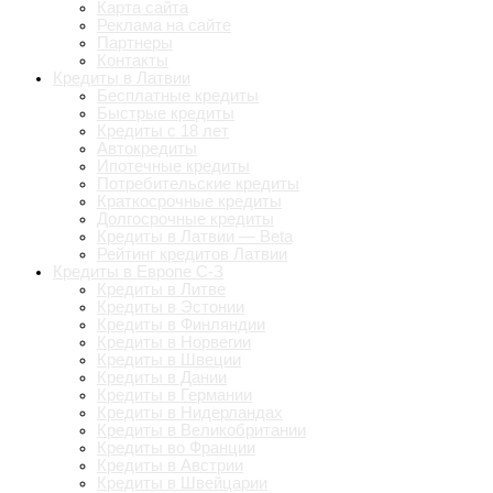
Карта сайта
Реклама на сайте
Партнеры
Контакты
Кредиты в Латвии
Бесплатные кредиты
Быстрые кредиты
Кредиты с 18 лет
Автокредиты
Ипотечные кредиты
Потребительские кредиты
Краткосрочные кредиты
Долгосрочные кредиты
Кредиты в Латвии — Beta
Рейтинг кредитов Латвии
Кредиты в Европе С-З
Кредиты в Литве
Кредиты в Эстонии
Кредиты в Финляндии
Кредиты в Норвегии
Кредиты в Швеции
Кредиты в Дании
Кредиты в Германии
Кредиты в Нидерландах
Кредиты в Великобритании
Кредиты во Франции
Кредиты в Австрии
Кредиты в Швейцарии