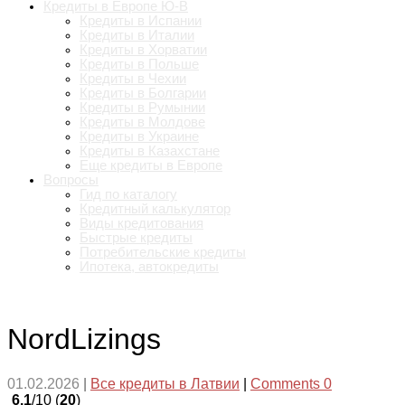
Кредиты в Европе Ю-В
Кредиты в Испании
Кредиты в Италии
Кредиты в Хорватии
Кредиты в Польше
Кредиты в Чехии
Кредиты в Болгарии
Кредиты в Румынии
Кредиты в Молдове
Кредиты в Украине
Кредиты в Казахстане
Еще кредиты в Европе
Вопросы
Гид по каталогу
Кредитный калькулятор
Виды кредитования
Быстрые кредиты
Потребительские кредиты
Ипотека, автокредиты
NordLizings
01.02.2026
|
Все кредиты в Латвии
|
Comments 0
6.1
/10 (
20
)