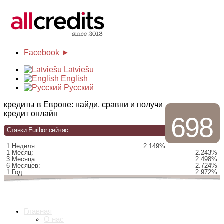
Facebook ►
Latviešu
English
Русский
кредиты в Европе: найди, сравни и получи
кредит онлайн
698
Ставки Euribor сейчас
1 Неделя:
2.149%
1 Месяц:
2.243%
3 Месяца:
2.498%
6 Месяцев:
2.724%
1 Год:
2.972%
Главная
О нас