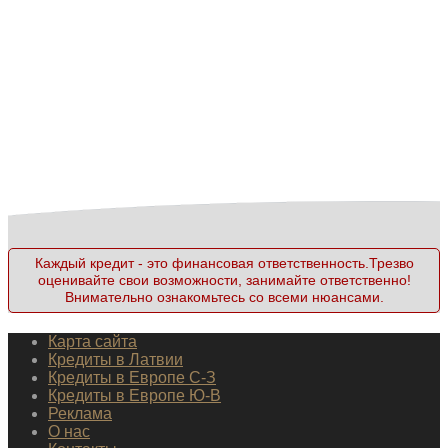
Каждый кредит - это финансовая ответственность.Трезво
оценивайте свои возможности, занимайте ответственно!
Внимательно ознакомьтесь со всеми нюансами.
Карта сайта
Кредиты в Латвии
Кредиты в Европе С-З
Кредиты в Европе Ю-В
Реклама
О нас