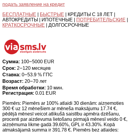
подать заявление на кредит
БЕСПЛАТНЫЕ
|
БЫСТРЫЕ
| КРЕДИТЫ С 18 ЛЕТ |
АВТОКРЕДИТЫ | ИПОТЕЧНЫЕ |
ПОТРЕБИТЕЛЬСКИЕ
|
КРАТКОСРОЧНЫЕ
| ДОЛГОСРОЧНЫЕ
Сумма:
100౼5000 EUR
Срок:
2౼120 месяцев
Ставка:
0౼53.9 % ГПС
Возраст:
20౼70 лет
Время обработки:
10 мин.
Регистрация:
0.01 EUR
Piemērs: Piemērs ar 100% atlaidi 30 dienām: aizņemoties
300 € uz 12 mēnešiem ar mēneša maksājumu 17.74 €,
pēdējā mēnesī veicot atlikušā saistību apmēra dzēšanu,
procenti par aizdevuma lietošanu pirmajā mēnesī veido 0 €,
aizņēmuma likme gadā 39.60%, GPL ir 43.30%. Kopā
atmaksājamā summa ir 391.78 €. Piemērs bez atlaides: