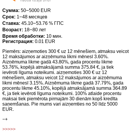
Сумма:
50౼5000 EUR
Срок:
1౼48 месяцев
Ставка:
45.10౼53.76 % ГПС
Возраст:
18౼80 лет
Время обработки:
10 мин.
Регистрация:
0.01 EUR
Piemērs: aizņemoties 300 € uz 12 mēnešiem, atmaksu veicot
12 maksājumos ar aizņēmuma likmi mēnesī 3.60%.
Aizņēmuma likme gadā 43.80%, gada procentu likme
53.76%, kopējā atmaksājamā summa 375.84 €, ja tiek
ievēroti līguma noteikumi. aizņemoties 300 € uz 12
mēnešiem, atmaksu veicot 12 maksājumos ar aizņēmuma
likmi mēnesī 3.15%. Aizņēmuma likme gadā 37.79%, gada
procentu likme 45.10%, kopējā atmaksājamā summa 364.89
€, ja tiek ievēroti līguma noteikumi. 100% atlaide procentu
maksai tiek piemērota pirmajām 30 dienām kopš kredīta
saņemšanas. Pie mums vari aizņemties no 50 līdz 5000
EUR.
−
+
>>>>>