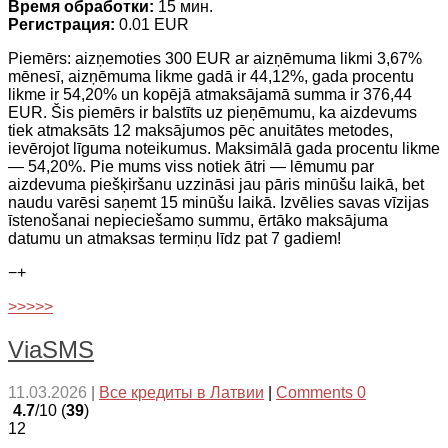
Время обработки:
15 мин.
Регистрация:
0.01 EUR
Piemērs: aizņemoties 300 EUR ar aizņēmuma likmi 3,67%
mēnesī, aizņēmuma likme gadā ir 44,12%, gada procentu
likme ir 54,20% un kopējā atmaksājamā summa ir 376,44
EUR. Šis piemērs ir balstīts uz pieņēmumu, ka aizdevums
tiek atmaksāts 12 maksājumos pēc anuitātes metodes,
ievērojot līguma noteikumus. Maksimālā gada procentu likme
— 54,20%. Pie mums viss notiek ātri — lēmumu par
aizdevuma piešķiršanu uzzināsi jau pāris minūšu laikā, bet
naudu varēsi saņemt 15 minūšu laikā. Izvēlies savas vīzijas
īstenošanai nepieciešamo summu, ērtāko maksājuma
datumu un atmaksas termiņu līdz pat 7 gadiem!
−
+
>>>>>
ViaSMS
11.03.2026
|
Все кредиты в Латвии
|
Comments 0
4.7
/10 (
39
)
12