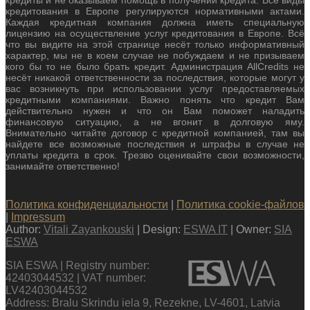
кредиты и не оказываем помощь в получении кредита. Все виды
кредитования в Европе регулируются нормативными актами.
Каждая кредитная компания должна иметь специальную
лицензию на осуществление услуг кредитования в Европе. Всё
что вы видите на этой странице несёт только информативный
характер, мы не в коем случае не побуждаем и не призываем
кого бы то не было брать кредит. Администрация AllCredits не
несёт никакой ответственности за последствия, которые могут у
вас возникнуть при использовании услуг предоставляемых
кредитными компаниями. Важно понять что кредит Вам
действительно нужен и что он Вам поможет наладить
финансовую ситуацию, а не вгонит в долговую яму.
Внимательно читайте договор с кредитной компанией, там вы
найдете все возможные последствия и штрафы в случае не
уплаты кредита в срок. Трезво оценивайте свои возможности,
занимайте ответственно!
Политика конфиденциальности
|
Политика cookie-файлов
|
Impressum
Author:
Vitali Zayankouski
| Design:
ESWA IT
| Owner:
SIA
ESWA
SIA ESWA | Registry number:
42403044532 | VAT number:
LV42403044532
Address: Bralu Skrindu iela 9, Rezekne, LV-4601, Latvia