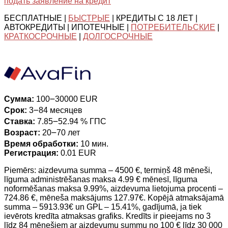
подать заявление на кредит
БЕСПЛАТНЫЕ |
БЫСТРЫЕ
| КРЕДИТЫ С 18 ЛЕТ |
АВТОКРЕДИТЫ | ИПОТЕЧНЫЕ |
ПОТРЕБИТЕЛЬСКИЕ
|
КРАТКОСРОЧНЫЕ
|
ДОЛГОСРОЧНЫЕ
Сумма:
100౼30000 EUR
Срок:
3౼84 месяцев
Ставка:
7.85౼52.94 % ГПС
Возраст:
20౼70 лет
Время обработки:
10 мин.
Регистрация:
0.01 EUR
Piemērs: aizdevuma summa – 4500 €, termiņš 48 mēneši,
līguma administrēšanas maksa 4.99 € mēnesī, līguma
noformēšanas maksa 9.99%, aizdevuma lietojuma procenti –
724.86 €, mēneša maksājums 127.97€. Kopējā atmaksājamā
summa – 5913.93€ un GPL – 15.41%, gadījumā, ja tiek
ievērots kredīta atmaksas grafiks. Kredīts ir pieejams no 3
līdz 84 mēnešiem ar aizdevumu summu no 100 € līdz 30 000