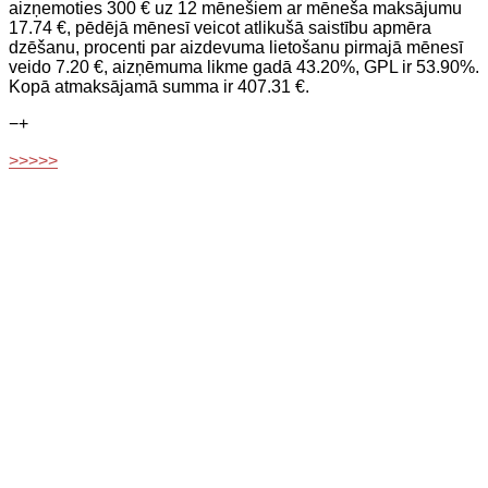
aizņemoties 300 € uz 12 mēnešiem ar mēneša maksājumu
17.74 €, pēdējā mēnesī veicot atlikušā saistību apmēra
dzēšanu, procenti par aizdevuma lietošanu pirmajā mēnesī
veido 7.20 €, aizņēmuma likme gadā 43.20%, GPL ir 53.90%.
Kopā atmaksājamā summa ir 407.31 €.
−
+
>>>>>