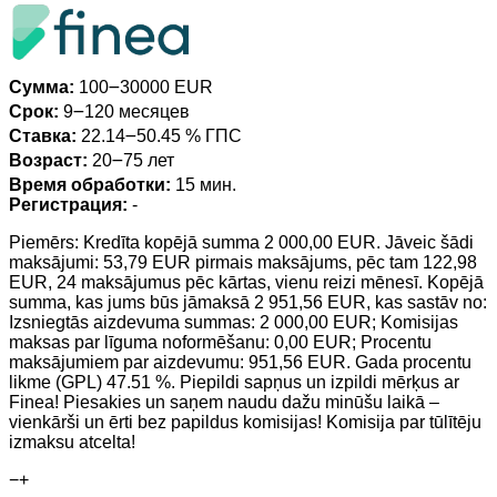
Сумма:
100౼30000 EUR
Срок:
9౼120 месяцев
Ставка:
22.14౼50.45 % ГПС
Возраст:
20౼75 лет
Время обработки:
15 мин.
Регистрация:
-
Piemērs: Kredīta kopējā summa 2 000,00 EUR. Jāveic šādi
maksājumi: 53,79 EUR pirmais maksājums, pēc tam 122,98
EUR, 24 maksājumus pēc kārtas, vienu reizi mēnesī. Kopējā
summa, kas jums būs jāmaksā 2 951,56 EUR, kas sastāv no:
Izsniegtās aizdevuma summas: 2 000,00 EUR; Komisijas
maksas par līguma noformēšanu: 0,00 EUR; Procentu
maksājumiem par aizdevumu: 951,56 EUR. Gada procentu
likme (GPL) 47.51 %. Piepildi sapņus un izpildi mērķus ar
Finea! Piesakies un saņem naudu dažu minūšu laikā –
vienkārši un ērti bez papildus komisijas! Komisija par tūlītēju
izmaksu atcelta!
−
+