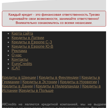
Каждый кредит - это финансовая ответственность.Трезво
оценивайте свои возможности, занимайте ответственно!
Внимательно ознакомьтесь со всеми нюансами.
Карта сайта
Кредиты в Латвии
Кредиты в Европе С-З
Кредиты в Европе Ю-В
Реклама
О нас
Контакты
EuroCredits
iCAT
Кредиты в Швеции
|
Кредиты в Финляндии
|
Кредиты в
Германии
|
Кредиты в Эстонии
|
Кредиты в Норвегии
|
Кредиты в Дании
|
Кредиты в Нидерландах
|
Кредиты в
Испании
|
Кредиты в Польше
AllCredits не является кредитной компанией, мы не выдаем