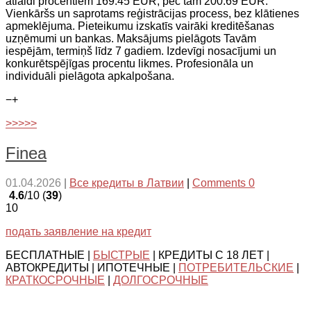
atlaidi procentiem 169.45 EUR, pēc tam 200.69 EUR.
Vienkāršs un saprotams reģistrācijas process, bez klātienes
apmeklējuma. Pieteikumu izskatīs vairāki kreditēšanas
uzņēmumi un bankas. Maksājums pielāgots Tavām
iespējām, termiņš līdz 7 gadiem. Izdevīgi nosacījumi un
konkurētspējīgas procentu likmes. Profesionāla un
individuāli pielāgota apkalpošana.
−
+
>>>>>
Finea
01.04.2026
|
Все кредиты в Латвии
|
Comments 0
4.6
/10 (
39
)
10
подать заявление на кредит
БЕСПЛАТНЫЕ |
БЫСТРЫЕ
| КРЕДИТЫ С 18 ЛЕТ |
АВТОКРЕДИТЫ | ИПОТЕЧНЫЕ |
ПОТРЕБИТЕЛЬСКИЕ
|
КРАТКОСРОЧНЫЕ
|
ДОЛГОСРОЧНЫЕ