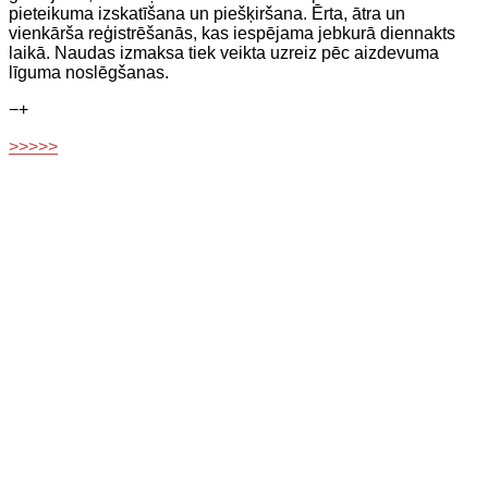
pieteikuma izskatīšana un piešķiršana. Ērta, ātra un
vienkārša reģistrēšanās, kas iespējama jebkurā diennakts
laikā. Naudas izmaksa tiek veikta uzreiz pēc aizdevuma
līguma noslēgšanas.
−
+
>>>>>