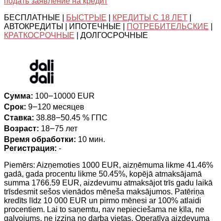
подать заявление на кредит
БЕСПЛАТНЫЕ |
БЫСТРЫЕ
|
КРЕДИТЫ С 18 ЛЕТ
|
АВТОКРЕДИТЫ | ИПОТЕЧНЫЕ |
ПОТРЕБИТЕЛЬСКИЕ
|
КРАТКОСРОЧНЫЕ
| ДОЛГОСРОЧНЫЕ
Сумма:
100౼10000 EUR
Срок:
9౼120 месяцев
Ставка:
38.88౼50.45 % ГПС
Возраст:
18౼75 лет
Время обработки:
10 мин.
Регистрация:
-
Piemērs: Aizņemoties 1000 EUR, aizņēmuma likme 41.46%
gadā, gada procentu likme 50.45%, kopējā atmaksājamā
summa 1766.59 EUR, aizdevumu atmaksājot trīs gadu laikā
trīsdesmit sešos vienādos mēneša maksājumos. Patēriņa
kredīts līdz 10 000 EUR un pirmo mēnesi ar 100% atlaidi
procentiem. Lai to saņemtu, nav nepieciešama ne ķīla, ne
galvojums, ne izziņa no darba vietas. Operatīva aizdevuma