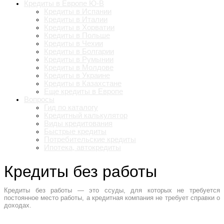
Кредиты в Европе Ю-В
Кредиты в Испании
Кредиты в Италии
Кредиты в Хорватии
Кредиты в Польше
Кредиты в Чехии
Кредиты в Болгарии
Кредиты в Румынии
Кредиты в Молдове
Кредиты в Украине
Кредиты в Казахстане
Еще кредиты в Европе
Вопросы
Гид по каталогу
Кредитный калькулятор
Виды кредитования
Быстрые кредиты
Потребительские кредиты
Ипотека, автокредиты
Кредиты без работы
Кредиты без работы — это ссуды, для которых не требуется
постоянное место работы, а кредитная компания не требует справки о
доходах.