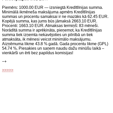
Piemērs: 1000.00 EUR — izsniegtā Kredītlīnijas summa.
Minimālā ikmēneša maksājuma apmērs Kredītlīnijas
summas un procentu samaksai ir ne mazāks kā 62.45 EUR.
Kopējā summa, kas jums būs jāmaksā 2663.10 EUR.
Procenti: 1663.10 EUR. Atmaksas termiņš: 83 mēneši.
Norādītā summa ir aprēķināta, pieņemot, ka Kredītlīnijas
summa tiek izņemta nekavējoties un pilnībā un tiek
atmaksāta, ik mēnesi veicot minimālo maksājumu.
Aizņēmuma likme 43.8 % gadā. Gada procentu likme (GPL)
54.74 %. Piesakies un saņem naudu dažu minūšu laikā –
vienkārši un ērti bez papildus komisijas!
−
+
>>>>>