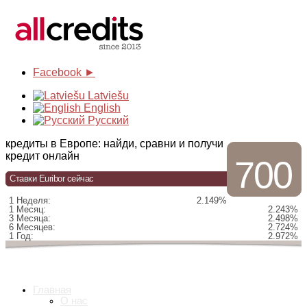
Facebook ►
Latviešu
English
Русский
кредиты в Европе: найди, сравни и получи
кредит онлайн
700
Ставки Euribor сейчас
1 Неделя:
2.149%
1 Месяц:
2.243%
3 Месяца:
2.498%
6 Месяцев:
2.724%
1 Год:
2.972%
Главная
О нас