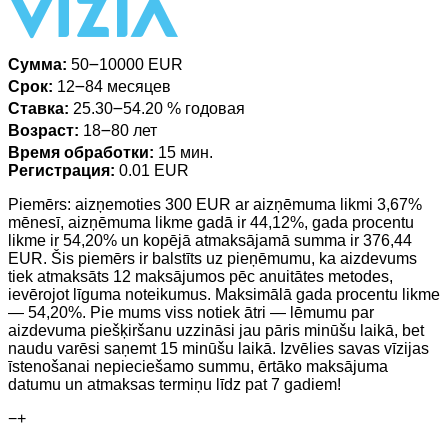
Сумма:
50౼10000 EUR
Срок:
12౼84 месяцев
Ставка:
25.30౼54.20 % годовая
Возраст:
18౼80 лет
Время обработки:
15 мин.
Регистрация:
0.01 EUR
Piemērs: aizņemoties 300 EUR ar aizņēmuma likmi 3,67%
mēnesī, aizņēmuma likme gadā ir 44,12%, gada procentu
likme ir 54,20% un kopējā atmaksājamā summa ir 376,44
EUR. Šis piemērs ir balstīts uz pieņēmumu, ka aizdevums
tiek atmaksāts 12 maksājumos pēc anuitātes metodes,
ievērojot līguma noteikumus. Maksimālā gada procentu likme
— 54,20%. Pie mums viss notiek ātri — lēmumu par
aizdevuma piešķiršanu uzzināsi jau pāris minūšu laikā, bet
naudu varēsi saņemt 15 minūšu laikā. Izvēlies savas vīzijas
īstenošanai nepieciešamo summu, ērtāko maksājuma
datumu un atmaksas termiņu līdz pat 7 gadiem!
−
+