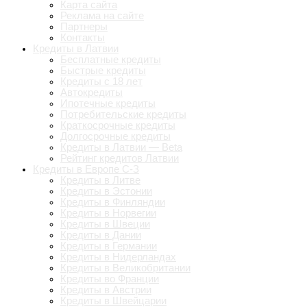
Карта сайта
Реклама на сайте
Партнеры
Контакты
Кредиты в Латвии
Бесплатные кредиты
Быстрые кредиты
Кредиты с 18 лет
Автокредиты
Ипотечные кредиты
Потребительские кредиты
Краткосрочные кредиты
Долгосрочные кредиты
Кредиты в Латвии — Beta
Рейтинг кредитов Латвии
Кредиты в Европе С-З
Кредиты в Литве
Кредиты в Эстонии
Кредиты в Финляндии
Кредиты в Норвегии
Кредиты в Швеции
Кредиты в Дании
Кредиты в Германии
Кредиты в Нидерландах
Кредиты в Великобритании
Кредиты во Франции
Кредиты в Австрии
Кредиты в Швейцарии