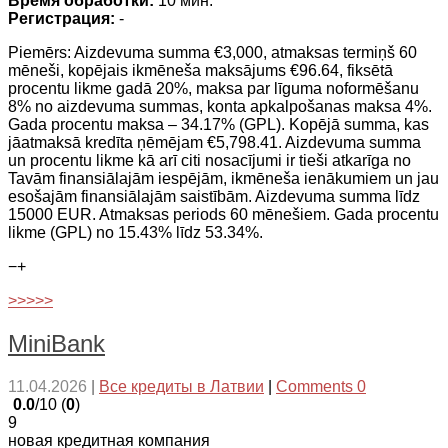
Время обработки:
10 мин.
Регистрация:
-
Piemērs: Aizdevuma summa €3,000, atmaksas termiņš 60
mēneši, kopējais ikmēneša maksājums €96.64, fiksētā
procentu likme gadā 20%, maksa par līguma noformēšanu
8% no aizdevuma summas, konta apkalpošanas maksa 4%.
Gada procentu maksa – 34.17% (GPL). Kopējā summa, kas
jāatmaksā kredīta ņēmējam €5,798.41. Aizdevuma summa
un procentu likme kā arī citi nosacījumi ir tieši atkarīga no
Tavām finansiālajām iespējām, ikmēneša ienākumiem un jau
esošajām finansiālajām saistībām. Aizdevuma summa līdz
15000 EUR. Atmaksas periods 60 mēnešiem. Gada procentu
likme (GPL) no 15.43% līdz 53.34%.
−
+
>>>>>
MiniBank
11.04.2026
|
Все кредиты в Латвии
|
Comments 0
0.0
/10 (
0
)
9
новая кредитная компания