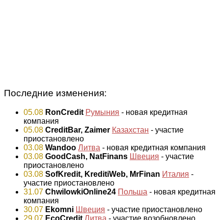
Последние изменения:
05.08
RonCredit
Румыния
- новая кредитная
компания
05.08
CreditBar, Zaimer
Казахстан
- участие
приостановлено
03.08
Wandoo
Литва
- новая кредитная компания
03.08
GoodCash, NatFinans
Швеция
- участие
приостановлено
03.08
SofKredit, KreditiWeb, MrFinan
Италия
-
участие приостановлено
31.07
ChwilowkiOnline24
Польша
- новая кредитная
компания
30.07
Ekomni
Швеция
- участие приостановлено
29.07
EcoCredit
Литва
- участие возобновлено