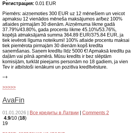
Регистрация:
0.01 EUR
Piemērs: aizņemoties 300 EUR uz 12 mēnešiem un veicot
apmaksu 12 vienādos mēneša maksājumos ar/bez 100%
atlaides pirmajām 30 dienām. Aizņēmuma likme gadā
37.79%/43.80%, gada procentu likme 45.10%/53.76%,
kopējā atmaksājamā summa 364.89 EUR/375.84 EUR, ja
tiek ievēroti līguma noteikumi! 100% atlaide procentu maksai
tiek piemērota pirmajām 30 dienām kopš kredīta
saņemšanas. Saņem kredītu līdz 5000 €! Apmaksā kredītu pa
daļām vai pilnā apmērā. Mūsu kredīts ir bez slēptām
komisijām, turklāt pieejams personām no 18 gadiem, ja vien
Tev ir atbilstoši ienākumi un pozitīva kredītvēsture.
−
+
>>>>>
AvaFin
01.01.2026
|
Все кредиты в Латвии
|
Comments 2
4.9
/10 (
18
)
19