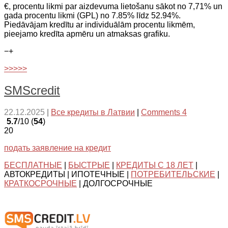
€, procentu likmi par aizdevuma lietošanu sākot no 7,71% un
gada procentu likmi (GPL) no 7.85% līdz 52.94%.
Piedāvājam kredītu ar individuālām procentu likmēm,
pieejamo kredīta apmēru un atmaksas grafiku.
−
+
>>>>>
SMScredit
22.12.2025
|
Все кредиты в Латвии
|
Comments 4
5.7
/10 (
54
)
20
подать заявление на кредит
БЕСПЛАТНЫЕ
|
БЫСТРЫЕ
|
КРЕДИТЫ С 18 ЛЕТ
|
АВТОКРЕДИТЫ | ИПОТЕЧНЫЕ |
ПОТРЕБИТЕЛЬСКИЕ
|
КРАТКОСРОЧНЫЕ
| ДОЛГОСРОЧНЫЕ