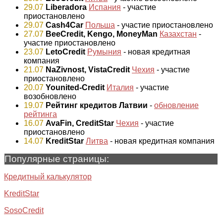
29.07
Liberadora
Испания
- участие
приостановлено
29.07
Cash4Car
Польша
- участие приостановлено
27.07
BeeCredit, Kengo, MoneyMan
Казахстан
-
участие приостановлено
23.07
LetoCredit
Румыния
- новая кредитная
компания
21.07
NaZivnost, VistaCredit
Чехия
- участие
приостановлено
20.07
Younited-Credit
Италия
- участие
возобновлено
19.07
Рейтинг кредитов Латвии
-
обновление
рейтинга
16.07
AvaFin, CreditStar
Чехия
- участие
приостановлено
14.07
KreditStar
Литва
- новая кредитная компания
Популярные страницы:
Кредитный калькулятор
KreditStar
SosoCredit