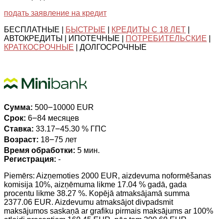
подать заявление на кредит
БЕСПЛАТНЫЕ |
БЫСТРЫЕ
|
КРЕДИТЫ С 18 ЛЕТ
|
АВТОКРЕДИТЫ | ИПОТЕЧНЫЕ |
ПОТРЕБИТЕЛЬСКИЕ
|
КРАТКОСРОЧНЫЕ
| ДОЛГОСРОЧНЫЕ
Сумма:
500౼10000 EUR
Срок:
6౼84 месяцев
Ставка:
33.17౼45.30 % ГПС
Возраст:
18౼75 лет
Время обработки:
5 мин.
Регистрация:
-
Piemērs: Aizņemoties 2000 EUR, aizdevuma noformēšanas
komisija 10%, aizņēmuma likme 17.04 % gadā, gada
procentu likme 38.27 %. Kopējā atmaksājamā summa
2377.06 EUR. Aizdevumu atmaksājot divpadsmit
maksājumos saskaņā ar grafiku pirmais maksājums ar 100%