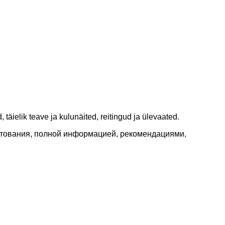
täielik teave ja kulunäited, reitingud ja ülevaated.
итования, полной информацией, рекомендациями,