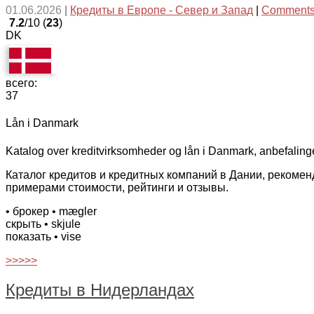
01.06.2026
|
Кредиты в Европе - Север и Запад
|
Comments
7.2
/10 (
23
)
DK
всего:
37
Lån i Danmark
Katalog over kreditvirksomheder og lån i Danmark, anbefaling
Каталог кредитов и кредитных компаний в Дании, рекоме
примерами стоимости, рейтинги и отзывы.
• брокер
• mægler
скрыть
• skjule
показать
• vise
>>>>>
Кредиты в Нидерландах