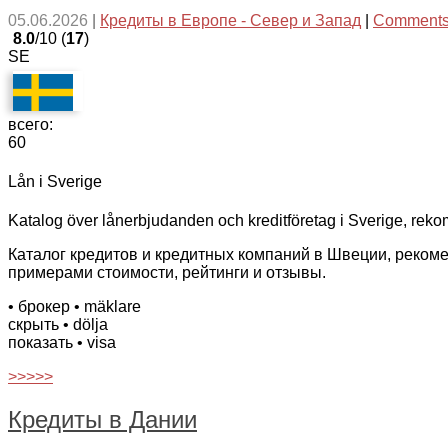
05.06.2026
|
Кредиты в Европе - Север и Запад
|
Comments
8.0
/10 (
17
)
SE
всего:
60
Lån i Sverige
Katalog över lånerbjudanden och kreditföretag i Sverige, reko
Каталог кредитов и кредитных компаний в Швеции, реком
примерами стоимости, рейтинги и отзывы.
• брокер
• mäklare
скрыть
• dölja
показать
• visa
>>>>>
Кредиты в Дании