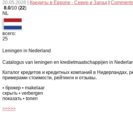
20.05.2026
|
Кредиты в Европе - Север и Запад
|
Comments
8.0
/10 (
22
)
NL
всего:
25
Leningen in Nederland
Catalogus van leningen en kredietmaatschappijen in Nederlan
Каталог кредитов и кредитных компаний в Нидерландах, 
примерами стоимости, рейтинги и отзывы.
• брокер
• makelaar
скрыть
• verbergen
показать
• tonen
>>>>>