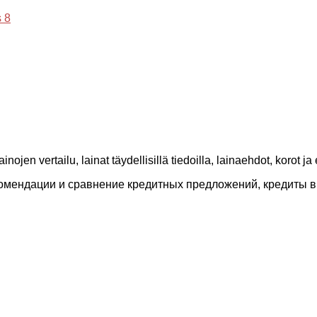
 8
inojen vertailu, lainat täydellisillä tiedoilla, lainaehdot, korot j
екомендации и сравнение кредитных предложений, кредиты