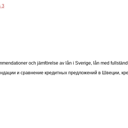
 3
mmendationer och jämförelse av lån i Sverige, lån med fullständ
ендации и сравнение кредитных предложений в Швеции, кр