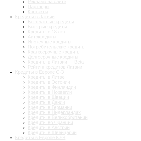
Реклама на сайте
Партнеры
Контакты
Кредиты в Латвии
Бесплатные кредиты
Быстрые кредиты
Кредиты с 18 лет
Автокредиты
Ипотечные кредиты
Потребительские кредиты
Краткосрочные кредиты
Долгосрочные кредиты
Кредиты в Латвии — Beta
Рейтинг кредитов Латвии
Кредиты в Европе С-З
Кредиты в Литве
Кредиты в Эстонии
Кредиты в Финляндии
Кредиты в Норвегии
Кредиты в Швеции
Кредиты в Дании
Кредиты в Германии
Кредиты в Нидерландах
Кредиты в Великобритании
Кредиты во Франции
Кредиты в Австрии
Кредиты в Швейцарии
Кредиты в Европе Ю-В