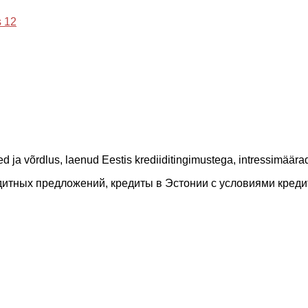
 12
 ja võrdlus, laenud Eestis krediiditingimustega, intressimäärad, 
дитных предложений, кредиты в Эстонии с условиями кред