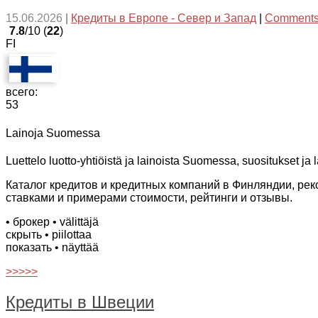
15.06.2026
|
Кредиты в Европе - Север и Запад
|
Comments
7.8
/10 (
22
)
FI
всего:
53
Lainoja Suomessa
Luettelo luotto-yhtiöistä ja lainoista Suomessa, suositukset ja la
Каталог кредитов и кредитных компаний в Финляндии, р
ставками и примерами стоимости, рейтинги и отзывы.
• брокер
• välittäjä
скрыть
• piilottaa
показать
• näyttää
>>>>>
Кредиты в Швеции