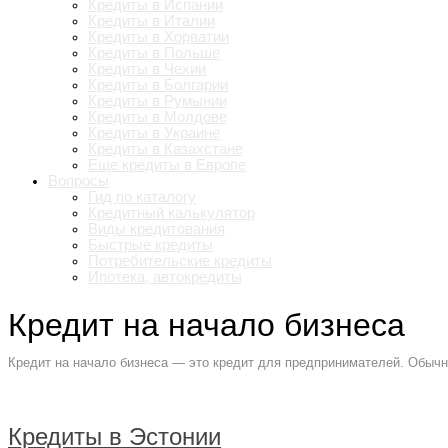
Кредиты в Испании
Кредиты в Италии
Кредиты в Хорватии
Кредиты в Польше
Кредиты в Чехии
Кредиты в Болгарии
Кредиты в Румынии
Кредиты в Молдове
Кредиты в Украине
Кредиты в Казахстане
Еще кредиты в Европе
Вопросы
Гид по каталогу
Кредитный калькулятор
Виды кредитования
Быстрые кредиты
Потребительские кредиты
Ипотека, автокредиты
Кредит на начало бизнеса
Кредит на начало бизнеса — это кредит для предпринимателей. Обычно
Кредиты в Эстонии