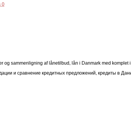
 0
er og sammenligning af lånetilbud, lån i Danmark med komplet 
ндации и сравнение кредитных предложений, кредиты в Да