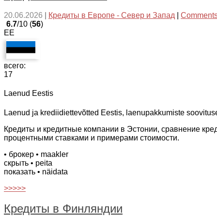
20.06.2026
|
Кредиты в Европе - Север и Запад
|
Comments
6.7
/10 (
56
)
EE
всего:
17
Laenud Eestis
Laenud ja krediidiettevõtted Eestis, laenupakkumiste soovitused
Кредиты и кредитные компании в Эстонии, сравнение кре
процентными ставками и примерами стоимости.
• брокер
• maakler
скрыть
• peita
показать
• näidata
>>>>>
Кредиты в Финляндии