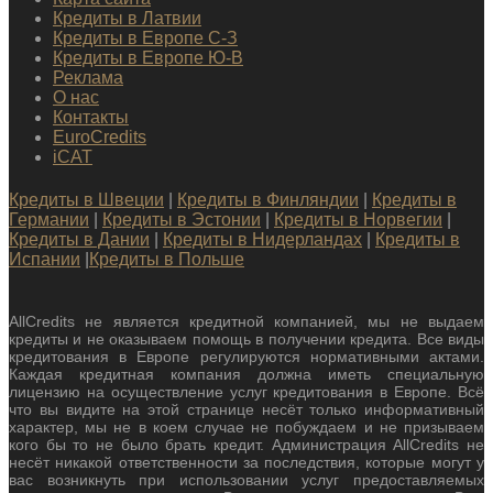
Кредиты в Латвии
Кредиты в Европе С-З
Кредиты в Европе Ю-В
Реклама
О нас
Контакты
EuroCredits
iCAT
Кредиты в Швеции
|
Кредиты в Финляндии
|
Кредиты в
Германии
|
Кредиты в Эстонии
|
Кредиты в Норвегии
|
Кредиты в Дании
|
Кредиты в Нидерландах
|
Кредиты в
Испании
|
Кредиты в Польше
AllCredits не является кредитной компанией, мы не выдаем
кредиты и не оказываем помощь в получении кредита. Все виды
кредитования в Европе регулируются нормативными актами.
Каждая кредитная компания должна иметь специальную
лицензию на осуществление услуг кредитования в Европе. Всё
что вы видите на этой странице несёт только информативный
характер, мы не в коем случае не побуждаем и не призываем
кого бы то не было брать кредит. Администрация AllCredits не
несёт никакой ответственности за последствия, которые могут у
вас возникнуть при использовании услуг предоставляемых