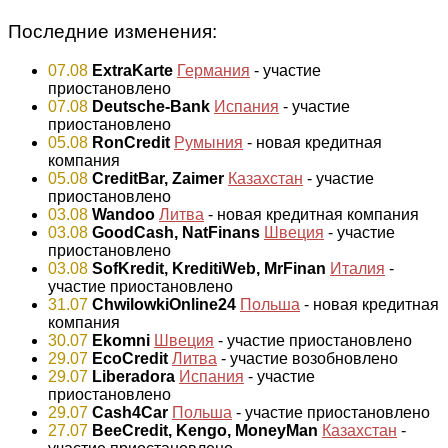
Последние изменения:
07.08
ExtraKarte
Германия
- участие
приостановлено
07.08
Deutsche-Bank
Испания
- участие
приостановлено
05.08
RonCredit
Румыния
- новая кредитная
компания
05.08
CreditBar, Zaimer
Казахстан
- участие
приостановлено
03.08
Wandoo
Литва
- новая кредитная компания
03.08
GoodCash, NatFinans
Швеция
- участие
приостановлено
03.08
SofKredit, KreditiWeb, MrFinan
Италия
-
участие приостановлено
31.07
ChwilowkiOnline24
Польша
- новая кредитная
компания
30.07
Ekomni
Швеция
- участие приостановлено
29.07
EcoCredit
Литва
- участие возобновлено
29.07
Liberadora
Испания
- участие
приостановлено
29.07
Cash4Car
Польша
- участие приостановлено
27.07
BeeCredit, Kengo, MoneyMan
Казахстан
-