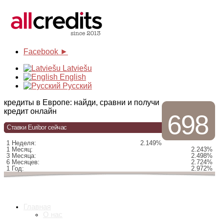
Facebook ►
Latviešu
English
Русский
кредиты в Европе: найди, сравни и получи
кредит онлайн
698
Ставки Euribor сейчас
1 Неделя:
2.149%
1 Месяц:
2.243%
3 Месяца:
2.498%
6 Месяцев:
2.724%
1 Год:
2.972%
Главная
О нас