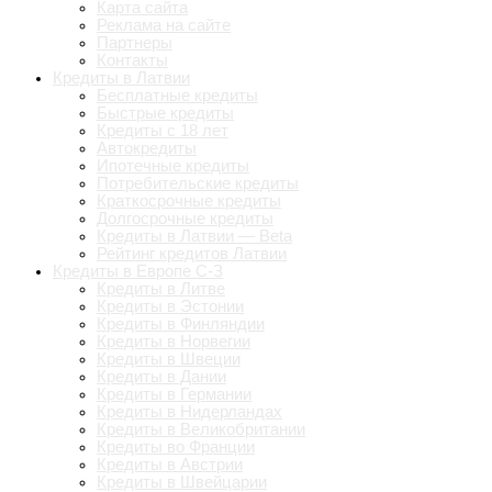
Карта сайта
Реклама на сайте
Партнеры
Контакты
Кредиты в Латвии
Бесплатные кредиты
Быстрые кредиты
Кредиты с 18 лет
Автокредиты
Ипотечные кредиты
Потребительские кредиты
Краткосрочные кредиты
Долгосрочные кредиты
Кредиты в Латвии — Beta
Рейтинг кредитов Латвии
Кредиты в Европе С-З
Кредиты в Литве
Кредиты в Эстонии
Кредиты в Финляндии
Кредиты в Норвегии
Кредиты в Швеции
Кредиты в Дании
Кредиты в Германии
Кредиты в Нидерландах
Кредиты в Великобритании
Кредиты во Франции
Кредиты в Австрии
Кредиты в Швейцарии