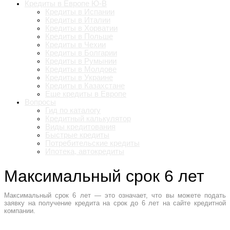
Кредиты в Европе Ю-В
Кредиты в Испании
Кредиты в Италии
Кредиты в Хорватии
Кредиты в Польше
Кредиты в Чехии
Кредиты в Болгарии
Кредиты в Румынии
Кредиты в Молдове
Кредиты в Украине
Кредиты в Казахстане
Еще кредиты в Европе
Вопросы
Гид по каталогу
Кредитный калькулятор
Виды кредитования
Быстрые кредиты
Потребительские кредиты
Ипотека, автокредиты
Максимальный срок 6 лет
Максимальный срок 6 лет — это означает, что вы можете подать
заявку на получение кредита на срок до 6 лет на сайте кредитной
компании.