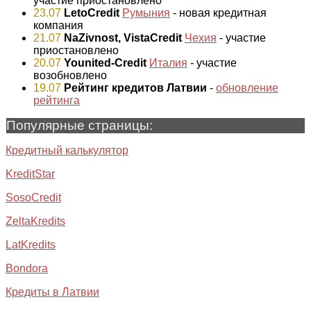
участие приостановлено
23.07
LetoCredit
Румыния
- новая кредитная
компания
21.07
NaZivnost, VistaCredit
Чехия
- участие
приостановлено
20.07
Younited-Credit
Италия
- участие
возобновлено
19.07
Рейтинг кредитов Латвии
-
обновление
рейтинга
Популярные страницы:
Кредитный калькулятор
KreditStar
SosoCredit
ZeltaKredits
LatKredits
Bondora
Кредиты в Латвии