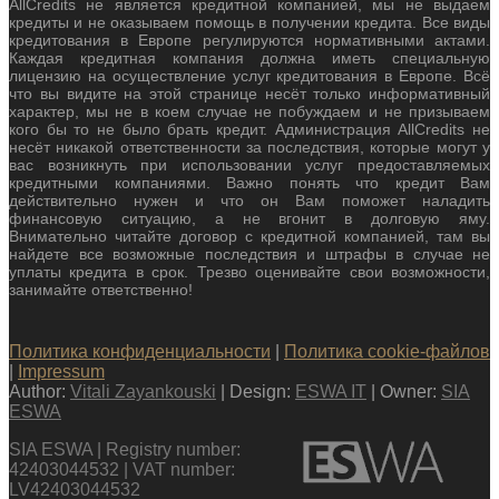
AllCredits не является кредитной компанией, мы не выдаем
кредиты и не оказываем помощь в получении кредита. Все виды
кредитования в Европе регулируются нормативными актами.
Каждая кредитная компания должна иметь специальную
лицензию на осуществление услуг кредитования в Европе. Всё
что вы видите на этой странице несёт только информативный
характер, мы не в коем случае не побуждаем и не призываем
кого бы то не было брать кредит. Администрация AllCredits не
несёт никакой ответственности за последствия, которые могут у
вас возникнуть при использовании услуг предоставляемых
кредитными компаниями. Важно понять что кредит Вам
действительно нужен и что он Вам поможет наладить
финансовую ситуацию, а не вгонит в долговую яму.
Внимательно читайте договор с кредитной компанией, там вы
найдете все возможные последствия и штрафы в случае не
уплаты кредита в срок. Трезво оценивайте свои возможности,
занимайте ответственно!
Политика конфиденциальности
|
Политика cookie-файлов
|
Impressum
Author:
Vitali Zayankouski
| Design:
ESWA IT
| Owner:
SIA
ESWA
SIA ESWA | Registry number:
42403044532 | VAT number:
LV42403044532