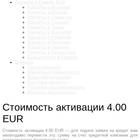
Кредиты в Европе Ю-В
Кредиты в Испании
Кредиты в Италии
Кредиты в Хорватии
Кредиты в Польше
Кредиты в Чехии
Кредиты в Болгарии
Кредиты в Румынии
Кредиты в Молдове
Кредиты в Украине
Кредиты в Казахстане
Еще кредиты в Европе
Вопросы
Гид по каталогу
Кредитный калькулятор
Виды кредитования
Быстрые кредиты
Потребительские кредиты
Ипотека, автокредиты
Стоимость активации 4.00
EUR
Стоимость активации 4.00 EUR — для подачи заявки на кредит вам
необходимо перевести эту сумму на счет кредитной компании для
подтверждения банковского счета