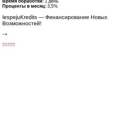
Время обработки:
1 день
Проценты в месяц:
3,5%
IespejuKredits — Финансирование Новых
Возможностей!
−
+
>>>>>