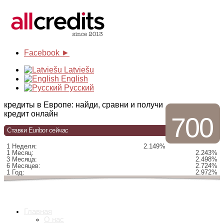
Facebook ►
Latviešu
English
Русский
кредиты в Европе: найди, сравни и получи
кредит онлайн
700
Ставки Euribor сейчас
1 Неделя:
2.149%
1 Месяц:
2.243%
3 Месяца:
2.498%
6 Месяцев:
2.724%
1 Год:
2.972%
Главная
О нас