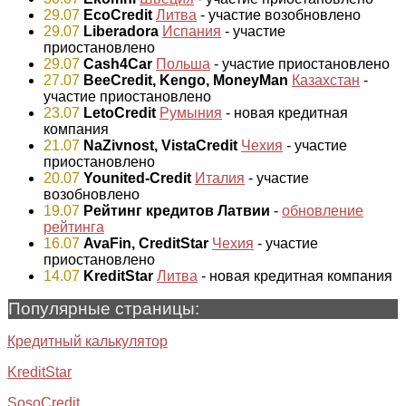
29.07
EcoCredit
Литва
- участие возобновлено
29.07
Liberadora
Испания
- участие
приостановлено
29.07
Cash4Car
Польша
- участие приостановлено
27.07
BeeCredit, Kengo, MoneyMan
Казахстан
-
участие приостановлено
23.07
LetoCredit
Румыния
- новая кредитная
компания
21.07
NaZivnost, VistaCredit
Чехия
- участие
приостановлено
20.07
Younited-Credit
Италия
- участие
возобновлено
19.07
Рейтинг кредитов Латвии
-
обновление
рейтинга
16.07
AvaFin, CreditStar
Чехия
- участие
приостановлено
14.07
KreditStar
Литва
- новая кредитная компания
Популярные страницы:
Кредитный калькулятор
KreditStar
SosoCredit