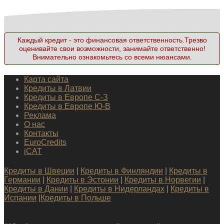
Каждый кредит - это финансовая ответственность.Трезво
оценивайте свои возможности, занимайте ответственно!
Внимательно ознакомьтесь со всеми нюансами.
Карта сайта
Кредиты в Латвии
Кредиты в Европе С-З
Кредиты в Европе Ю-В
Реклама
О нас
Контакты
EuroCredits
iCAT
Кредиты в Швеции
|
Кредиты в Финляндии
|
Кредиты в
Германии
|
Кредиты в Эстонии
|
Кредиты в Норвегии
|
Кредиты в Дании
|
Кредиты в Нидерландах
|
Кредиты в
Испании
|
Кредиты в Польше