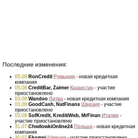
Последние изменения:
05.08
RonCredit
Румыния
- новая кредитная
компания
05.08
CreditBar, Zaimer
Казахстан
- участие
приостановлено
03.08
Wandoo
Литва
- новая кредитная компания
03.08
GoodCash, NatFinans
Швеция
- участие
приостановлено
03.08
SofKredit, KreditiWeb, MrFinan
Италия
-
участие приостановлено
31.07
ChwilowkiOnline24
Польша
- новая кредитная
компания
30.07
Ekomni
Швеция
- участие приостановлено