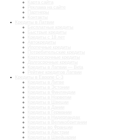
Карта сайта
Реклама на сайте
Партнеры
Контакты
Кредиты в Латвии
Бесплатные кредиты
Быстрые кредиты
Кредиты с 18 лет
Автокредиты
Ипотечные кредиты
Потребительские кредиты
Краткосрочные кредиты
Долгосрочные кредиты
Кредиты в Латвии — Beta
Рейтинг кредитов Латвии
Кредиты в Европе С-З
Кредиты в Литве
Кредиты в Эстонии
Кредиты в Финляндии
Кредиты в Норвегии
Кредиты в Швеции
Кредиты в Дании
Кредиты в Германии
Кредиты в Нидерландах
Кредиты в Великобритании
Кредиты во Франции
Кредиты в Австрии
Кредиты в Швейцарии