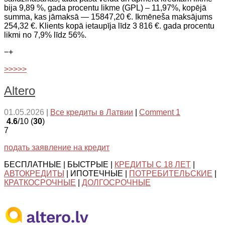
bija 9,89 %, gada procentu likme (GPL) – 11,97%, kopējā
summa, kas jāmaksā — 15847,20 €. Ikmēneša maksājums
254,32 €. Klients kopā ietaupīja līdz 3 816 €. gada procentu
likmi no 7,9% līdz 56%.
−
+
>>>>>
Altero
01.05.2026
|
Все кредиты в Латвии
|
Comment 1
4.6
/10 (
30
)
7
подать заявление на кредит
БЕСПЛАТНЫЕ | БЫСТРЫЕ |
КРЕДИТЫ С 18 ЛЕТ
|
АВТОКРЕДИТЫ
| ИПОТЕЧНЫЕ |
ПОТРЕБИТЕЛЬСКИЕ
|
КРАТКОСРОЧНЫЕ
|
ДОЛГОСРОЧНЫЕ