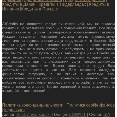
Кредиты в Дании
|
Кредиты в Нидерландах
|
Кредиты в
Испании
|
Кредиты в Польше
AllCredits не является кредитной компанией, мы не выдаем
кредиты и не оказываем помощь в получении кредита. Все виды
кредитования в Европе регулируются нормативными актами.
Каждая кредитная компания должна иметь специальную
лицензию на осуществление услуг кредитования в Европе. Всё
что вы видите на этой странице несёт только информативный
характер, мы не в коем случае не побуждаем и не призываем
кого бы то не было брать кредит. Администрация AllCredits не
несёт никакой ответственности за последствия, которые могут у
вас возникнуть при использовании услуг предоставляемых
кредитными компаниями. Важно понять что кредит Вам
действительно нужен и что он Вам поможет наладить
финансовую ситуацию, а не вгонит в долговую яму.
Внимательно читайте договор с кредитной компанией, там вы
найдете все возможные последствия и штрафы в случае не
уплаты кредита в срок. Трезво оценивайте свои возможности,
занимайте ответственно!
Политика конфиденциальности
|
Политика cookie-файлов
|
Impressum
Author:
Vitali Zayankouski
| Design:
ESWA IT
| Owner:
SIA