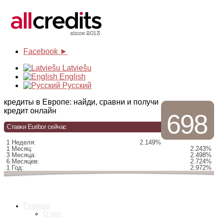
Facebook ►
Latviešu
English
Русский
кредиты в Европе: найди, сравни и получи
кредит онлайн
698
Ставки Euribor сейчас
1 Неделя:
2.149%
1 Месяц:
2.243%
3 Месяца:
2.498%
6 Месяцев:
2.724%
1 Год:
2.972%
Главная
О нас