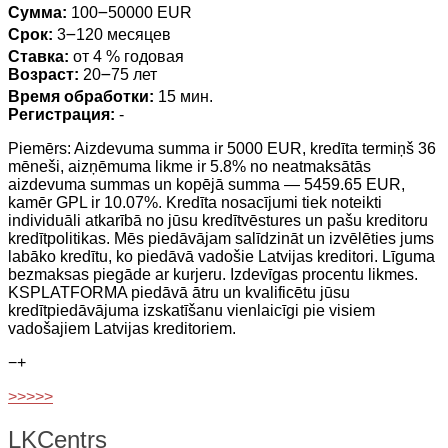
Сумма:
100౼50000 EUR
Срок:
3౼120 месяцев
Ставка:
от 4 % годовая
Возраст:
20౼75 лет
Время обработки:
15 мин.
Регистрация:
-
Piemērs: Aizdevuma summa ir 5000 EUR, kredīta termiņš 36
mēneši, aizņēmuma likme ir 5.8% no neatmaksātās
aizdevuma summas un kopējā summa — 5459.65 EUR,
kamēr GPL ir 10.07%. Kredīta nosacījumi tiek noteikti
individuāli atkarībā no jūsu kredītvēstures un pašu kreditoru
kredītpolitikas. Mēs piedāvājam salīdzināt un izvēlēties jums
labāko kredītu, ko piedāvā vadošie Latvijas kreditori. Līguma
bezmaksas piegāde ar kurjeru. Izdevīgas procentu likmes.
KSPLATFORMA piedāvā ātru un kvalificētu jūsu
kredītpiedāvājuma izskatīšanu vienlaicīgi pie visiem
vadošajiem Latvijas kreditoriem.
−
+
>>>>>
LKCentrs