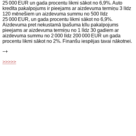
25 000 EUR un gada procentu likmi sākot no 6,9%. Auto
kredīta pakalpojums ir pieejams ar aizdevuma termiņu 3 līdz
120 mēnešiem un aizdevuma summu no 500 līdz
25 000 EUR, un gada procentu likmi sākot no 6,9%.
Aizdevuma pret nekustamā īpašuma ķīlu pakalpojums
pieejams ar aizdevuma termiņu no 1 līdz 30 gadiem ar
aizdevuma summu no 2 000 līdz 200 000 EUR un gada
procentu likmi sākot no 2%. Finanšu iespējas tavai nākotnei.
−
+
>>>>>