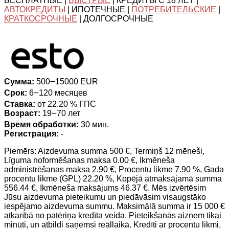
БЕСПЛАТНЫЕ |
БЫСТРЫЕ
| КРЕДИТЫ С 18 ЛЕТ |
АВТОКРЕДИТЫ
| ИПОТЕЧНЫЕ |
ПОТРЕБИТЕЛЬСКИЕ
|
КРАТКОСРОЧНЫЕ
| ДОЛГОСРОЧНЫЕ
Сумма:
500౼15000 EUR
Срок:
6౼120 месяцев
Ставка:
от 22.20 % ГПС
Возраст:
19౼70 лет
Время обработки:
30 мин.
Регистрация:
-
Piemērs: Aizdevuma summa 500 €, Termiņš 12 mēneši,
Līguma noformēšanas maksa 0.00 €, Ikmēneša
administrēšanas maksa 2.90 €, Procentu likme 7.90 %, Gada
procentu likme (GPL) 22.20 %, Kopējā atmaksājamā summa
556.44 €, Ikmēneša maksājums 46.37 €. Mēs izvērtēsim
Jūsu aizdevuma pieteikumu un piedāvāsim visaugstāko
iespējamo aizdevuma summu. Maksimālā summa ir 15 000 €
atkarībā no patēriņa kredīta veida. Pieteikšanās aizņem tikai
minūti, un atbildi saņemsi reāllaikā. Kredīti ar procentu likmi,