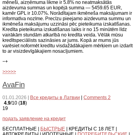
mēneši, aizņēmuma likme ir 5.8% no neatmaksātās
aizdevuma summas un kopējā summa — 5459.65 EUR,
kamēr GPL ir 10.07%. Norādītajam ikmēneša maksājumam ir
informatīva nozīme. Precīzu pieejamo aizdevuma summu un
ikmēneša maksājumu uzzināsi pēc pieteikuma izskatīšanas.
Kredīta pieteikuma izskatīšanas laiks ir no 15 minūtēm līdz
vairākām stundām atkarībā no kredīta veida. Vēlāk mūsu
kredītspeciālists sazināsies ar jums. Kopā ar mums jūs
varēsiet noformēt kredītu visdažādākajiem mērķiem un izdarīt
to ar visizdevīgākajiem nosacījumiem.
−
+
>>>>>
AvaFin
01.01.2026
|
Все кредиты в Латвии
|
Comments 2
4.9
/10 (
18
)
19
подать заявление на кредит
БЕСПЛАТНЫЕ |
БЫСТРЫЕ
| КРЕДИТЫ С 18 ЛЕТ |
АВТОКРЕДИТЫ | ИПОТЕЧНЫЕ |
ПОТРЕБИТЕЛЬСКИЕ
|