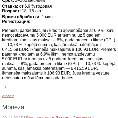
Срок:
3౼360 месяцев
Ставка:
от 6.9 % годовая
Возраст:
18౼75 лет
Время обработки:
1 мин
Регистрация:
-
Piemērs: pārkreditācijai / kredītu apvienošanai ar 6,9% likmi:
ņemot aizdevumu 5 000 EUR ar termiņu uz 5 gadiem,
kreditoru komisijas maksa — 8%, gada procentu likme (GPL)
— 10,78 %, kopējā summa, kas jāmaksā patērētājam —
6 415,59 EUR. Ikmēneša maksājums ir 106,93 EUR. Piemērs
patēriņa kredītam ar 6,9% likmi: ņemot aizdevumu
5 000 EUR ar termiņu uz 5 gadiem, kreditoru komisijas
maksa — 8%, gada procentu likme (GPL) — 10,78 %, kopējā
summa, kas jāmaksā patērētājam — 6 415,59 EUR.
Ikmēneša maksājums ir 106,93 EUR. Jūsu kredīta vēsture
neiespaido mūsu lēmumu sadarboties.
−
+
>>>>>
Moneza