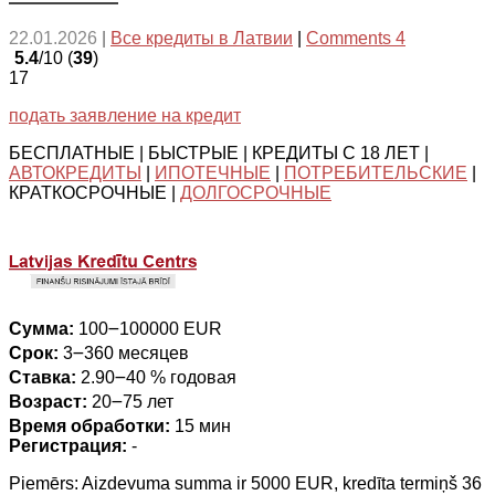
22.01.2026
|
Все кредиты в Латвии
|
Comments 4
5.4
/10 (
39
)
17
подать заявление на кредит
БЕСПЛАТНЫЕ | БЫСТРЫЕ | КРЕДИТЫ С 18 ЛЕТ |
АВТОКРЕДИТЫ
|
ИПОТЕЧНЫЕ
|
ПОТРЕБИТЕЛЬСКИЕ
|
КРАТКОСРОЧНЫЕ |
ДОЛГОСРОЧНЫЕ
Сумма:
100౼100000 EUR
Срок:
3౼360 месяцев
Ставка:
2.90౼40 % годовая
Возраст:
20౼75 лет
Время обработки:
15 мин
Регистрация:
-
Piemērs: Aizdevuma summa ir 5000 EUR, kredīta termiņš 36