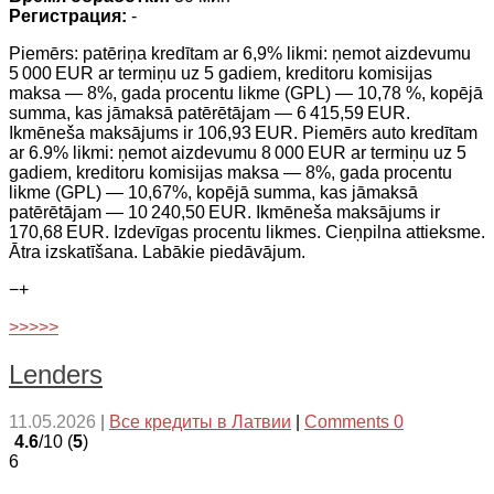
Регистрация:
-
Piemērs: patēriņa kredītam ar 6,9% likmi: ņemot aizdevumu
5 000 EUR ar termiņu uz 5 gadiem, kreditoru komisijas
maksa — 8%, gada procentu likme (GPL) — 10,78 %, kopējā
summa, kas jāmaksā patērētājam — 6 415,59 EUR.
Ikmēneša maksājums ir 106,93 EUR. Piemērs auto kredītam
ar 6.9% likmi: ņemot aizdevumu 8 000 EUR ar termiņu uz 5
gadiem, kreditoru komisijas maksa — 8%, gada procentu
likme (GPL) — 10,67%, kopējā summa, kas jāmaksā
patērētājam — 10 240,50 EUR. Ikmēneša maksājums ir
170,68 EUR. Izdevīgas procentu likmes. Cieņpilna attieksme.
Ātra izskatīšana. Labākie piedāvājum.
−
+
>>>>>
Lenders
11.05.2026
|
Все кредиты в Латвии
|
Comments 0
4.6
/10 (
5
)
6