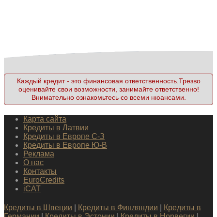
Каждый кредит - это финансовая ответственность.Трезво
оценивайте свои возможности, занимайте ответственно!
Внимательно ознакомьтесь со всеми нюансами.
Карта сайта
Кредиты в Латвии
Кредиты в Европе С-З
Кредиты в Европе Ю-В
Реклама
О нас
Контакты
EuroCredits
iCAT
Кредиты в Швеции
|
Кредиты в Финляндии
|
Кредиты в
Германии
|
Кредиты в Эстонии
|
Кредиты в Норвегии
|