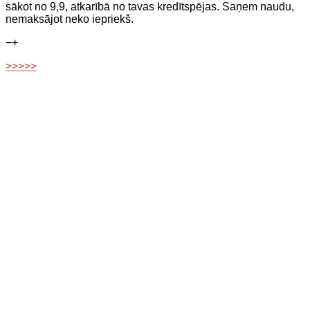
sākot no 9,9, atkarībā no tavas kredītspējas. Saņem naudu,
nemaksājot neko iepriekš.
−
+
>>>>>