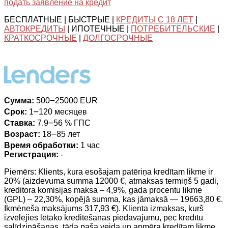
подать заявление на кредит
БЕСПЛАТНЫЕ | БЫСТРЫЕ |
КРЕДИТЫ С 18 ЛЕТ
|
АВТОКРЕДИТЫ
| ИПОТЕЧНЫЕ |
ПОТРЕБИТЕЛЬСКИЕ
|
КРАТКОСРОЧНЫЕ
|
ДОЛГОСРОЧНЫЕ
Сумма:
500౼25000 EUR
Срок:
1౼120 месяцев
Ставка:
7.9౼56 % ГПС
Возраст:
18౼85 лет
Время обработки:
1 час
Регистрация:
-
Piemērs: Klients, kura esošajam patēriņa kredītam likme ir
20% (aizdevuma summa 12000 €, atmaksas termiņš 5 gadi,
kreditora komisijas maksa – 4,9%, gada procentu likme
(GPL) – 22,30%, kopējā summa, kas jāmaksā — 19663,80 €.
Ikmēneša maksājums 317,93 €). Klienta izmaksas, kurš
izvēlējies lētāko kreditēšanas piedāvājumu, pēc kredītu
salīdzināšanas, tāda paša veida un apmēra kredītam likme