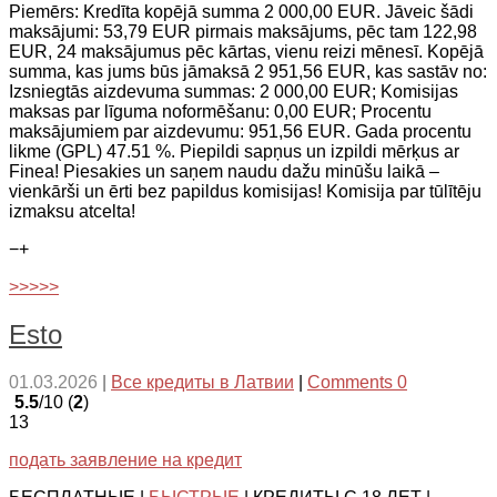
Piemērs: Kredīta kopējā summa 2 000,00 EUR. Jāveic šādi
maksājumi: 53,79 EUR pirmais maksājums, pēc tam 122,98
EUR, 24 maksājumus pēc kārtas, vienu reizi mēnesī. Kopējā
summa, kas jums būs jāmaksā 2 951,56 EUR, kas sastāv no:
Izsniegtās aizdevuma summas: 2 000,00 EUR; Komisijas
maksas par līguma noformēšanu: 0,00 EUR; Procentu
maksājumiem par aizdevumu: 951,56 EUR. Gada procentu
likme (GPL) 47.51 %. Piepildi sapņus un izpildi mērķus ar
Finea! Piesakies un saņem naudu dažu minūšu laikā –
vienkārši un ērti bez papildus komisijas! Komisija par tūlītēju
izmaksu atcelta!
−
+
>>>>>
Esto
01.03.2026
|
Все кредиты в Латвии
|
Comments 0
5.5
/10 (
2
)
13
подать заявление на кредит