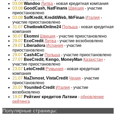
03.08
Wandoo
Литва
- новая кредитная компания
03.08
GoodCash, NatFinans
Швеция
- участие
приостановлено
03.08
SofKredit, KreditiWeb, MrFinan
Италия
-
участие приостановлено
31.07
ChwilowkiOnline24
Польша
- новая кредитная
компания
30.07
Ekomni
Швеция
- участие приостановлено
29.07
EcoCredit
Литва
- участие возобновлено
29.07
Liberadora
Испания
- участие
приостановлено
29.07
Cash4Car
Польша
- участие приостановлено
27.07
BeeCredit, Kengo, MoneyMan
Казахстан
-
участие приостановлено
23.07
LetoCredit
Румыния
- новая кредитная
компания
21.07
NaZivnost, VistaCredit
Чехия
- участие
приостановлено
20.07
Younited-Credit
Италия
- участие
возобновлено
19.07
Рейтинг кредитов Латвии
-
обновление
рейтинга
Популярные страницы: