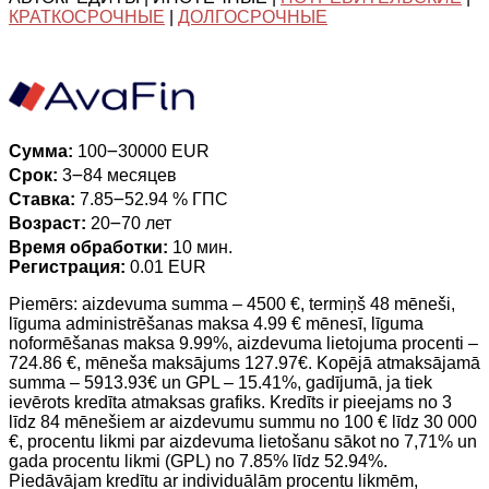
КРАТКОСРОЧНЫЕ
|
ДОЛГОСРОЧНЫЕ
Сумма:
100౼30000 EUR
Срок:
3౼84 месяцев
Ставка:
7.85౼52.94 % ГПС
Возраст:
20౼70 лет
Время обработки:
10 мин.
Регистрация:
0.01 EUR
Piemērs: aizdevuma summa – 4500 €, termiņš 48 mēneši,
līguma administrēšanas maksa 4.99 € mēnesī, līguma
noformēšanas maksa 9.99%, aizdevuma lietojuma procenti –
724.86 €, mēneša maksājums 127.97€. Kopējā atmaksājamā
summa – 5913.93€ un GPL – 15.41%, gadījumā, ja tiek
ievērots kredīta atmaksas grafiks. Kredīts ir pieejams no 3
līdz 84 mēnešiem ar aizdevumu summu no 100 € līdz 30 000
€, procentu likmi par aizdevuma lietošanu sākot no 7,71% un
gada procentu likmi (GPL) no 7.85% līdz 52.94%.
Piedāvājam kredītu ar individuālām procentu likmēm,