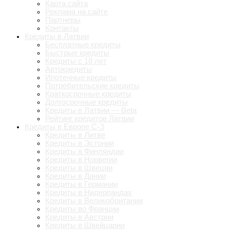
Карта сайта
Реклама на сайте
Партнеры
Контакты
Кредиты в Латвии
Бесплатные кредиты
Быстрые кредиты
Кредиты с 18 лет
Автокредиты
Ипотечные кредиты
Потребительские кредиты
Краткосрочные кредиты
Долгосрочные кредиты
Кредиты в Латвии — Beta
Рейтинг кредитов Латвии
Кредиты в Европе С-З
Кредиты в Литве
Кредиты в Эстонии
Кредиты в Финляндии
Кредиты в Норвегии
Кредиты в Швеции
Кредиты в Дании
Кредиты в Германии
Кредиты в Нидерландах
Кредиты в Великобритании
Кредиты во Франции
Кредиты в Австрии
Кредиты в Швейцарии