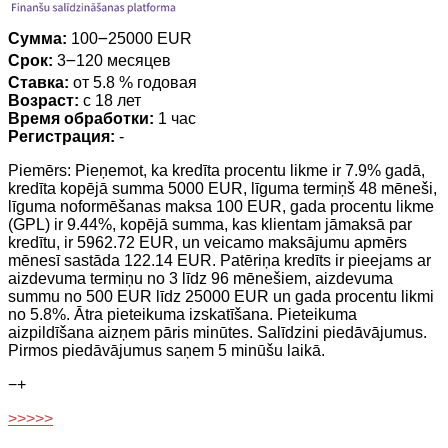
Сумма:
100౼25000 EUR
Срок:
3౼120 месяцев
Ставка:
от 5.8 % годовая
Возраст:
с 18 лет
Время обработки:
1 час
Регистрация:
-
Piemērs: Pieņemot, ka kredīta procentu likme ir 7.9% gadā,
kredīta kopējā summa 5000 EUR, līguma termiņš 48 mēneši,
līguma noformēšanas maksa 100 EUR, gada procentu likme
(GPL) ir 9.44%, kopējā summa, kas klientam jāmaksā par
kredītu, ir 5962.72 EUR, un veicamo maksājumu apmērs
mēnesī sastāda 122.14 EUR. Patēriņa kredīts ir pieejams ar
aizdevuma termiņu no 3 līdz 96 mēnešiem, aizdevuma
summu no 500 EUR līdz 25000 EUR un gada procentu likmi
no 5.8%. Ātra pieteikuma izskatīšana. Pieteikuma
aizpildīšana aizņem pāris minūtes. Salīdzini piedāvājumus.
Pirmos piedāvājumus saņem 5 minūšu laikā.
−
+
>>>>>