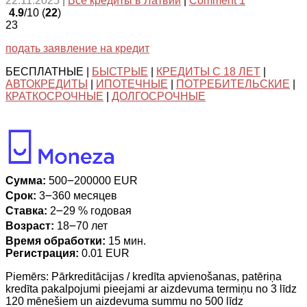
22.11.2025
|
Все кредиты в Латвии
|
Comment 1
4.9
/10 (
22
)
23
подать заявление на кредит
БЕСПЛАТНЫЕ |
БЫСТРЫЕ
|
КРЕДИТЫ С 18 ЛЕТ
|
АВТОКРЕДИТЫ
|
ИПОТЕЧНЫЕ
|
ПОТРЕБИТЕЛЬСКИЕ
|
КРАТКОСРОЧНЫЕ
|
ДОЛГОСРОЧНЫЕ
Сумма:
500౼200000 EUR
Срок:
3౼360 месяцев
Ставка:
2౼29 % годовая
Возраст:
18౼70 лет
Время обработки:
15 мин.
Регистрация:
0.01 EUR
Piemērs: Pārkreditācijas / kredīta apvienošanas, patēriņa
kredīta pakalpojumi pieejami ar aizdevuma termiņu no 3 līdz
120 mēnešiem un aizdevuma summu no 500 līdz