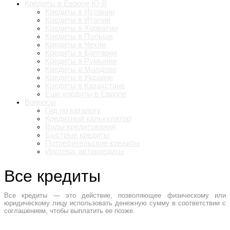
Кредиты в Европе Ю-В
Кредиты в Испании
Кредиты в Италии
Кредиты в Хорватии
Кредиты в Польше
Кредиты в Чехии
Кредиты в Болгарии
Кредиты в Румынии
Кредиты в Молдове
Кредиты в Украине
Кредиты в Казахстане
Еще кредиты в Европе
Вопросы
Гид по каталогу
Кредитный калькулятор
Виды кредитования
Быстрые кредиты
Потребительские кредиты
Ипотека, автокредиты
Все кредиты
Все кредиты — это действие, позволяющее физическому или
юридическому лицу использовать денежную сумму в соответствии с
соглашением, чтобы выплатить ее позже.