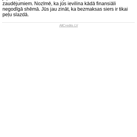
zaudējumiem. Nozīmē, ka jūs ievilina kādā finansiāli
negodīgā shēmā. Jūs jau zināt, ka bezmaksas siers ir tikai
peļu slazdā.
AllCredits.LV