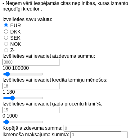
• Neņem vērā iespējamās citas nepilnības, kuras izmanto
negodīgi kreditori.
Izvēlieties savu valūtu:
EUR
DKK
SEK
NOK
Zł
Izvēlieties vai ievadiet aizdevuma summu:
100
100000
Izvēlieties vai ievadiet kredīta termiņu mēnešos:
1
180
Izvēlieties vai ievadiet gada procentu likmi %:
0
1000
Kopējā aizdevuma summa:
Ikmēneša maksājuma summa: