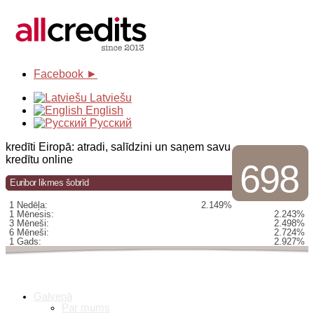
Facebook ►
Latviešu
English
Русский
kredīti Eiropā: atradi, salīdzini un saņem savu
kredītu online
698
Euribor likmes šobrīd
1 Nedēļa:
2.149%
1 Mēnesis:
2.243%
3 Mēneši:
2.498%
6 Mēneši:
2.724%
1 Gads:
2.927%
Galvenā
Par mums