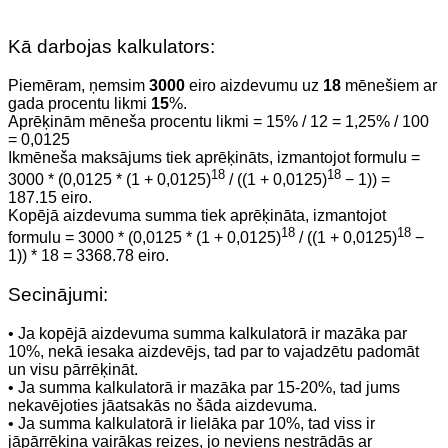
Kā darbojas kalkulators:
Piemēram, ņemsim
3000
eiro aizdevumu uz
18
mēnešiem ar
gada procentu likmi
15
%.
Aprēķinām mēneša procentu likmi = 15% / 12 = 1,25% / 100
= 0,0125
Ikmēneša maksājums tiek aprēķināts, izmantojot formulu =
18
18
3000 * (0,0125 * (1 + 0,0125)
/ ((1 + 0,0125)
− 1)) =
187.15 eiro.
Kopējā aizdevuma summa tiek aprēķināta, izmantojot
18
18
formulu = 3000 * (0,0125 * (1 + 0,0125)
/ ((1 + 0,0125)
−
1)) * 18 = 3368.78 eiro.
Secinājumi:
• Ja kopējā aizdevuma summa kalkulatorā ir mazāka par
10%, nekā iesaka aizdevējs, tad par to vajadzētu padomāt
un visu pārrēķināt.
• Ja summa kalkulatorā ir mazāka par 15-20%, tad jums
nekavējoties jāatsakās no šāda aizdevuma.
• Ja summa kalkulatorā ir lielāka par 10%, tad viss ir
jāpārrēķina vairākas reizes, jo neviens nestrādās ar