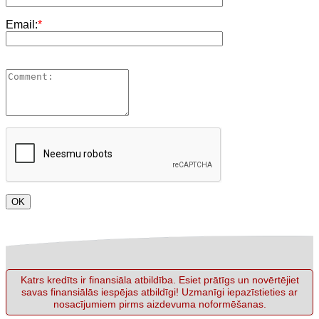
Email:
*
Katrs kredīts ir finansiāla atbildība. Esiet prātīgs un novērtējiet
savas finansiālās iespējas atbildīgi! Uzmanīgi iepazīstieties ar
nosacījumiem pirms aizdevuma noformēšanas.