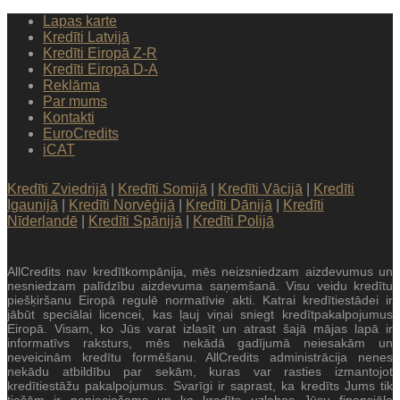
Lapas karte
Kredīti Latvijā
Kredīti Eiropā Z-R
Kredīti Eiropā D-A
Reklāma
Par mums
Kontakti
EuroCredits
iCAT
Kredīti Zviedrijā
|
Kredīti Somijā
|
Kredīti Vācijā
|
Kredīti
Igaunijā
|
Kredīti Norvēģijā
|
Kredīti Dānijā
|
Kredīti
Nīderlandē
|
Kredīti Spānijā
|
Kredīti Polijā
AllCredits nav kredītkompānija, mēs neizsniedzam aizdevumus un
nesniedzam palīdzību aizdevuma saņemšanā. Visu veidu kredītu
piešķiršanu Eiropā regulē normatīvie akti. Katrai kredītiestādei ir
jābūt speciālai licencei, kas ļauj viņai sniegt kredītpakalpojumus
Eiropā. Visam, ko Jūs varat izlasīt un atrast šajā mājas lapā ir
informatīvs raksturs, mēs nekādā gadījumā neiesakām un
neveicinām kredītu formēšanu. AllCredits administrācija nenes
nekādu atbildību par sekām, kuras var rasties izmantojot
kredītiestāžu pakalpojumus. Svarīgi ir saprast, ka kredīts Jums tik
tiešām ir nepieciešams un ka kredīts uzlabos Jūsu finansiālo