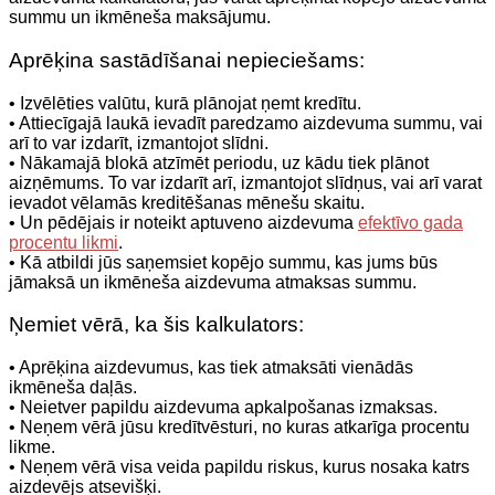
summu un ikmēneša maksājumu.
Aprēķina sastādīšanai nepieciešams:
• Izvēlēties valūtu, kurā plānojat ņemt kredītu.
• Attiecīgajā laukā ievadīt paredzamo aizdevuma summu, vai
arī to var izdarīt, izmantojot slīdni.
• Nākamajā blokā atzīmēt periodu, uz kādu tiek plānot
aizņēmums. To var izdarīt arī, izmantojot slīdņus, vai arī varat
ievadot vēlamās kreditēšanas mēnešu skaitu.
• Un pēdējais ir noteikt aptuveno aizdevuma
efektīvo gada
procentu likmi
.
• Kā atbildi jūs saņemsiet kopējo summu, kas jums būs
jāmaksā un ikmēneša aizdevuma atmaksas summu.
Ņemiet vērā, ka šis kalkulators:
• Aprēķina aizdevumus, kas tiek atmaksāti vienādās
ikmēneša daļās.
• Neietver papildu aizdevuma apkalpošanas izmaksas.
• Neņem vērā jūsu kredītvēsturi, no kuras atkarīga procentu
likme.
• Neņem vērā visa veida papildu riskus, kurus nosaka katrs
aizdevējs atsevišķi.