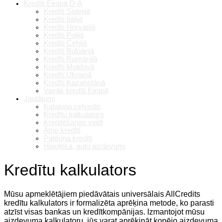
Kredīti Eiropā D-A
Kredīti Spānijā
Kredīti Itālijā
Kredīti Horvātijā
Kredīti Polijā
Kredīti Čehijā
Kredīti Bulgārijā
Kredīti Rumānijā
Kredīti Moldovā
Kredīti Ukrainā
Kredīti Kazahstānā
Vairāk kredīti Eiropā
Jautājumi
Kataloga ceļvedis
Kredītu kalkulators
Kreditēšanas veidi
Ātrie kredīti
Patēriņa kredīti
Hipotēka, auto aizdevumi
Kredītu kalkulators
Mūsu apmeklētājiem piedāvātais universālais AllCredits
kredītu kalkulators ir formalizēta aprēķina metode, ko parasti
atzīst visas bankas un kredītkompānijas. Izmantojot mūsu
aizdevuma kalkulatoru, jūs varat aprēķināt kopējo aizdevuma