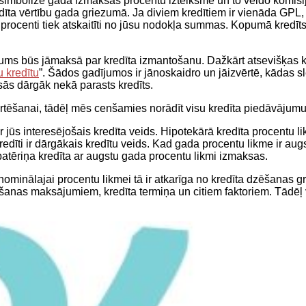
simbolizē gada izmaksas procentu izteiksmē un to veido komisij
īta vērtību gada griezumā. Ja diviem kredītiem ir vienāda GPL, t
kā procenti tiek atskaitīti no jūsu nodokļa summas. Kopumā kre
dz jums būs jāmaksā par kredīta izmantošanu. Dažkārt atsevišķas 
 kredītu
”. Šādos gadījumos ir jānoskaidro un jāizvērtē, kādas 
sās dārgāk nekā parasts kredīts.
vērtēšanai, tādēļ mēs cenšamies norādīt visu kredīta piedāvājumu
ir jūs interesējošais kredīta veids. Hipotekārā kredīta procentu 
redīti ir dārgākais kredītu veids. Kad gada procentu likme ir augs
u patēriņa kredīta ar augstu gada procentu likmi izmaksas.
nominālajai procentu likmei tā ir atkarīga no kredīta dzēšanas
anas maksājumiem, kredīta termiņa un citiem faktoriem. Tādēļ 