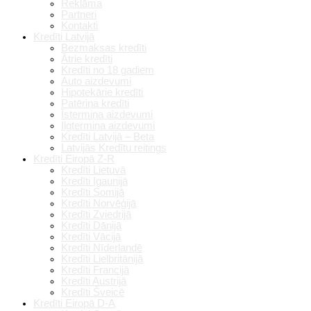
Reklāma
Partneri
Kontakti
Kredīti Latvijā
Bezmaksas kredīti
Ātrie kredīti
Kredīti no 18 gadiem
Auto aizdevumi
Hipotekārie kredīti
Patēriņa kredīti
Īstermiņa aizdevumi
Ilgtermiņa aizdevumi
Kredīti Latvijā – Beta
Latvijās Kredītu reitings
Kredīti Eiropā Z-R
Kredīti Lietuvā
Kredīti Igaunijā
Kredīti Somijā
Kredīti Norvēģijā
Kredīti Zviedrijā
Kredīti Dānijā
Kredīti Vācijā
Kredīti Nīderlandē
Kredīti Lielbritānijā
Kredīti Francijā
Kredīti Austrijā
Kredīti Šveicē
Kredīti Eiropā D-A