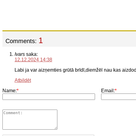
1
Comments:
Ivars
saka:
12.12.2024 14:38
Labi ja var aizņemties grūtā brīdī,diemžēl nau kas aizdo
Atbildēt
Name:
*
Email:
*