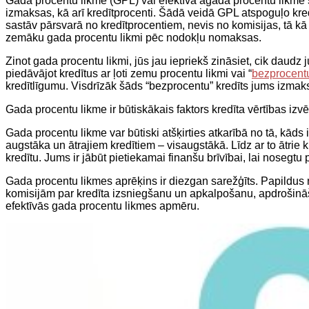
Gada procentu likme (GPL) vai efektīvā agada procentu likme 
izmaksas, kā arī kredītprocenti. Šādā veidā GPL atspoguļo kred
sastāv pārsvarā no kredītprocentiem, nevis no komisijas, tā 
zemāku gada procentu likmi pēc nodokļu nomaksas.
Zinot gada procentu likmi, jūs jau iepriekš zināsiet, cik dau
piedāvājot kredītus ar ļoti zemu procentu likmi vai “
bezprocentu
kredītlīgumu. Visdrīzāk šāds “bezprocentu” kredīts jums izmak
Gada procentu likme ir būtiskākais faktors kredīta vērtības iz
Gada procentu likme var būtiski atšķirties atkarībā no tā, kāds 
augstāka un ātrajiem kredītiem – visaugstākā. Līdz ar to ātrie k
kredītu. Jums ir jābūt pietiekamai finanšu brīvībai, lai nosegt
Gada procentu likmes aprēķins ir diezgan sarežģīts. Papildus 
komisijām par kredīta izsniegšanu un apkalpošanu, apdrošināš
efektīvās gada procentu likmes apmēru.