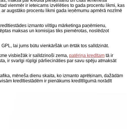
as, maksa par kredīta piešķiršanu un citas ikmēneša
ad vienmēr ir ieteicams izvēlēties to gada procentu likmi, kas
dīts ar augstāko procentu likmi gada ieņēmumu apmērā nozīmē
kredītiestādes izmanto viltīgu mārketinga paņēmienu,
slēptas maksas un komisijas tiks piemērotas, noslēdzot
 GPL, lai jums būtu vienkāršāk un ērtāk tos salīdzināt.
likme visbiežāk ir salīdzinoši zema,
patēriņa kredītam
tā ir
ta, ir svarīgi rūpīgi pārliecināties par savu spēju atmaksāt
 grafika, mēneša dienu skaita, ko izmanto aprēķinam, dažādām
visām kredītiestādēm ir pienākums kredītlīgumā norādīt