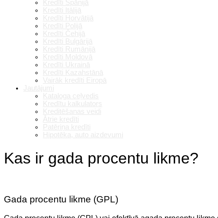
Kredīti Spānijā
Kredīti Itālijā
Kredīti Horvātijā
Kredīti Polijā
Kredīti Čehijā
Kredīti Bulgārijā
Kredīti Rumānijā
Kredīti Moldovā
Kredīti Ukrainā
Kredīti Kazahstānā
Vairāk kredīti Eiropā
Jautājumi
Kataloga ceļvedis
Kredītu kalkulators
Kreditēšanas veidi
Ātrie kredīti
Patēriņa kredīti
Hipotēka, auto aizdevumi
Kas ir gada procentu likme?
Gada procentu likme (GPL)