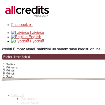
Facebook ►
Latviešu
English
Русский
kredīti Eiropā: atradi, salīdzini un saņem savu kredītu online
Euribor likmes šobrīd
1 Nedēļa:
1 Mēnesis:
3 Mēneši:
6 Mēneši:
1 Gads:
Galvenā
Par mums
Lapas karte