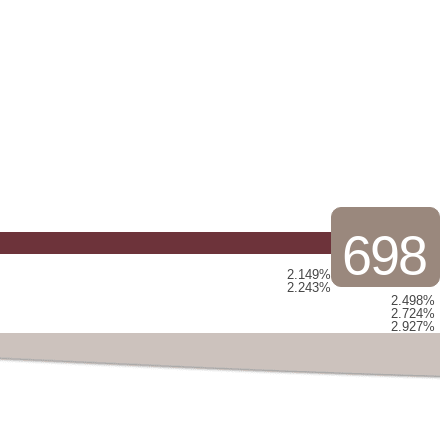
698
2.149%
2.243%
2.498%
2.724%
2.927%