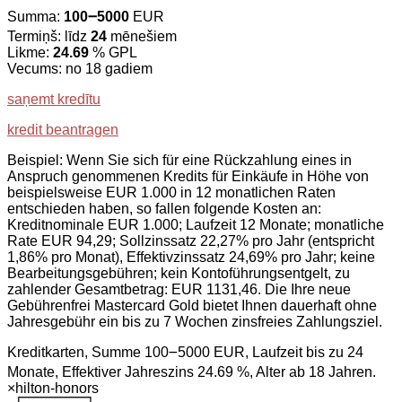
Summa:
100౼5000
EUR
Termiņš: līdz
24
mēnešiem
Likme:
24.69
% GPL
Vecums: no 18 gadiem
saņemt kredītu
kredit beantragen
Beispiel: Wenn Sie sich für eine Rückzahlung eines in
Anspruch genommenen Kredits für Einkäufe in Höhe von
beispielsweise EUR 1.000 in 12 monatlichen Raten
entschieden haben, so fallen folgende Kosten an:
Kreditnominale EUR 1.000; Laufzeit 12 Monate; monatliche
Rate EUR 94,29; Sollzinssatz 22,27% pro Jahr (entspricht
1,86% pro Monat), Effektivzinssatz 24,69% pro Jahr; keine
Bearbeitungsgebühren; kein Kontoführungsentgelt, zu
zahlender Gesamtbetrag: EUR 1131,46. Die Ihre neue
Gebührenfrei Mastercard Gold bietet Ihnen dauerhaft ohne
Jahresgebühr ein bis zu 7 Wochen zinsfreies Zahlungsziel.
Kreditkarten, Summe 100౼5000 EUR, Laufzeit bis zu 24
Monate, Effektiver Jahreszins 24.69 %, Alter ab 18 Jahren.
×
hilton-honors