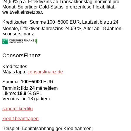
24,69% p.a. Effektivzins ab Transaktionstag, nominal pro
Monat. Sofortiger Gold-Status, grenzenlose Flexibilität,
weltweit einsetzbar.
Kreditkarten, Summe 100౼5000 EUR, Laufzeit bis zu 24
Monate, Effektiver Jahreszins 24.69 %, Alter ab 18 Jahren.
×
consorsfinanz
ConsorsFinanz
Kredītkartes
Mājas lapa:
consorsfinanz.de
Summa:
100౼5000
EUR
Termiņš: līdz
24
mēnešiem
Likme:
18.9
% GPL
Vecums: no 18 gadiem
saņemt kredītu
kredit beantragen
Beispiel: Bonitätsabhängiger Kreditrahmen;