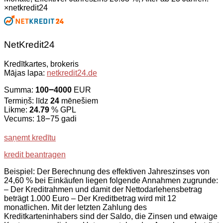
×
netkredit24
NetKredit24
Kredītkartes, brokeris
Mājas lapa:
netkredit24.de
Summa:
100౼4000
EUR
Termiņš: līdz
24
mēnešiem
Likme:
24.79
% GPL
Vecums: 18౼75 gadi
saņemt kredītu
kredit beantragen
Beispiel: Der Berechnung des effektiven Jahreszinses von
24,60 % bei Einkäufen liegen folgende Annahmen zugrunde:
– Der Kreditrahmen und damit der Nettodarlehensbetrag
beträgt 1.000 Euro – Der Kreditbetrag wird mit 12
monatlichen. Mit der letzten Zahlung des
Kreditkarteninhabers sind der Saldo, die Zinsen und etwaige