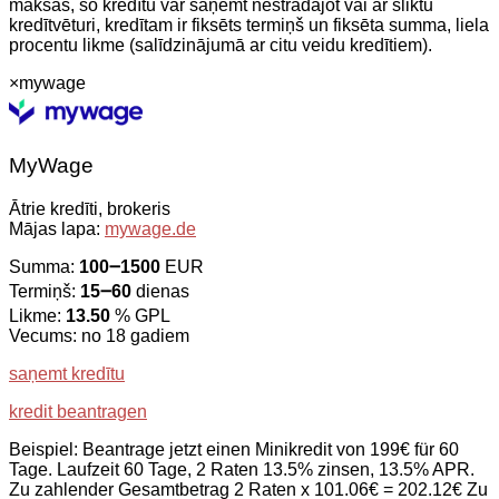
maksas, šo kredītu var saņemt nestrādājot vai ar sliktu
kredītvēturi, kredītam ir fiksēts termiņš un fiksēta summa, liela
procentu likme (salīdzinājumā ar citu veidu kredītiem).
×
mywage
MyWage
Ātrie kredīti, brokeris
Mājas lapa:
mywage.de
Summa:
100౼1500
EUR
Termiņš:
15౼60
dienas
Likme:
13.50
% GPL
Vecums: no 18 gadiem
saņemt kredītu
kredit beantragen
Beispiel: Beantrage jetzt einen Minikredit von 199€ für 60
Tage. Laufzeit 60 Tage, 2 Raten 13.5% zinsen, 13.5% APR.
Zu zahlender Gesamtbetrag 2 Raten x 101.06€ = 202.12€ Zu