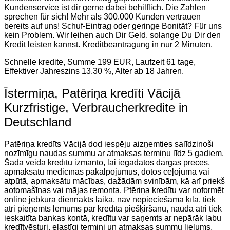
Kundenservice ist dir gerne dabei behilflich. Die Zahlen
sprechen für sich! Mehr als 300.000 Kunden vertrauen
bereits auf uns! Schuf-Eintrag oder geringe Bonität? Für uns
kein Problem. Wir leihen auch Dir Geld, solange Du Dir den
Kredit leisten kannst. Kreditbeantragung in nur 2 Minuten.
Schnelle kredite, Summe 199 EUR, Laufzeit 61 tage,
Effektiver Jahreszins 13.30 %, Alter ab 18 Jahren.
Īstermiņa, Patēriņa kredīti Vācijā
Kurzfristige, Verbraucherkredite in
Deutschland
Patēriņa kredīts Vācijā dod iespēju aizņemties salīdzinoši
nozīmīgu naudas summu ar atmaksas termiņu līdz 5 gadiem.
Šāda veida kredītu izmanto, lai iegādātos dārgas preces,
apmaksātu medicīnas pakalpojumus, dotos ceļojumā vai
atpūtā, apmaksātu mācības, dažādām svinībām, kā arī priekš
aotomašīnas vai mājas remonta. Ptēriņa kredītu var noformēt
online jebkurā diennakts laikā, nav nepieciešama ķīla, tiek
ātri pieņemts lēmums par kredīta piešķiršanu, nauda ātri tiek
ieskaitīta bankas kontā, kredītu var saņemts ar nepārāk labu
kredītvēsturi, elastīgi termiņi un atmaksas summu lielums,