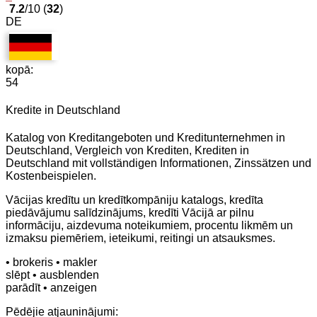
7.2
/10 (
32
)
DE
kopā:
54
Kredite in Deutschland
Katalog von Kreditangeboten und Kreditunternehmen in
Deutschland, Vergleich von Krediten, Krediten in
Deutschland mit vollständigen Informationen, Zinssätzen und
Kostenbeispielen.
Vācijas kredītu un kredītkompāniju katalogs, kredīta
piedāvājumu salīdzinājums, kredīti Vācijā ar pilnu
informāciju, aizdevuma noteikumiem, procentu likmēm un
izmaksu piemēriem, ieteikumi, reitingi un atsauksmes.
• brokeris
• makler
slēpt
• ausblenden
parādīt
• anzeigen
Pēdējie atjauninājumi: