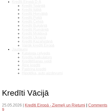
Kredīti Eiropā D-A
Kredīti Spānijā
Kredīti Itālijā
Kredīti Horvātijā
Kredīti Polijā
Kredīti Čehijā
Kredīti Bulgārijā
Kredīti Rumānijā
Kredīti Moldovā
Kredīti Ukrainā
Kredīti Kazahstānā
Vairāk kredīti Eiropā
Jautājumi
Kataloga ceļvedis
Kredītu kalkulators
Kreditēšanas veidi
Ātrie kredīti
Patēriņa kredīti
Hipotēka, auto aizdevumi
Kredīti Vācijā
25.05.2026
|
Kredīti Eiropā - Ziemeļi un Rietumi
|
Comments
9