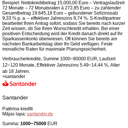
Beispiel: Nettokreditbetrag 15.000,00 Euro – Vertragslaufzeit
72 Monate – 72 Monatsraten à 272,85 Euro – zu zahlender
Gesamtbetrag 19.645,18 Euro – gebundener Sollzinssatz
9,33 % p. a. – effektiver Jahreszins 9,74 %. S-Kreditpartner
bearbeitet Ihren Antrag sofort, sodass Sie bereits nach kurzer
Zeit wissen, ob Sie Ihren Wunschkredit erhalten. Bei einer
positiven Entscheidung wird der Kredit danach direkt auf Ihr
Sparkassenkonto überwiesen. Oft können Sie bereits am
nächsten Bankarbeitstag über Ihr Geld verfügen. Feste
monatliche Raten für maximale Planungssicherheit.
Verbraucherkredite, Summe 1000౼80000 EUR, Laufzeit
12౼120 Monate, Effektiver Jahreszins 5.49౼14.44 %, Alter
ab 18 Jahren.
×
santander
Santander
Patēriņa kredīti
Mājas lapa:
santander.de
Summa:
1000౼75000
EUR