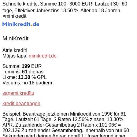
Schnelle kredite, Summe 100౼3000 EUR, Laufzeit 30౼60
tage, Effektiver Jahreszins 13.50 %, Alter ab 18 Jahren.
×
minikredit
MiniKredit
Ātrie kredīti
Mājas lapa:
minikredit.de
Summa:
199
EUR
Termiņš:
61
dienas
Likme:
13.30
% GPL
Vecums: no 18 gadiem
saņemt kredītu
kredit beantragen
Beispiel: Beantrage jetzt einen Minikredit von 199€ für 61
Tage. Laufzeit 61 Tage, 2 Raten 12.56% zinsen, 13.30%
APR. Zu zahlender Gesamtbetrag 2 Raten x 101.06€ =
202.12€ Zu zahlender Gesamtbetrag. Innerhalb von nur 60
Sekunden wird deinen Antrag geprüft. Unser freundlicher