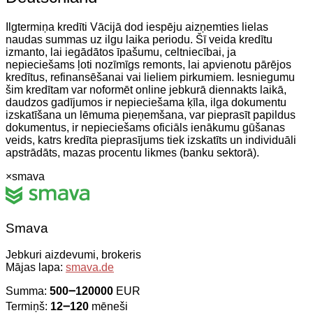
Ilgtermiņa kredīti Vācijā dod iespēju aizņemties lielas
naudas summas uz ilgu laika periodu. Šī veida kredītu
izmanto, lai iegādātos īpašumu, celtniecībai, ja
nepieciešams ļoti nozīmīgs remonts, lai apvienotu pārējos
kredītus, refinansēšanai vai lieliem pirkumiem. Iesniegumu
šim kredītam var noformēt online jebkurā diennakts laikā,
daudzos gadījumos ir nepieciešama ķīla, ilga dokumentu
izskatīšana un lēmuma pieņemšana, var pieprasīt papildus
dokumentus, ir nepieciešams oficiāls ienākumu gūšanas
veids, katrs kredīta pieprasījums tiek izskatīts un individuāli
apstrādāts, mazas procentu likmes (banku sektorā).
×
smava
Smava
Jebkuri aizdevumi, brokeris
Mājas lapa:
smava.de
Summa:
500౼120000
EUR
Termiņš:
12౼120
mēneši