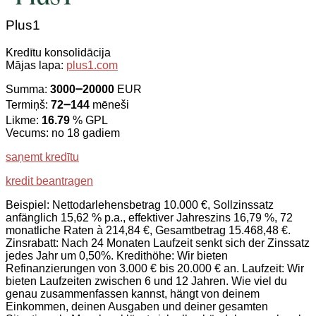
Plus1
Kredītu konsolidācija
Mājas lapa:
plus1.com
Summa:
3000౼20000
EUR
Termiņš:
72౼144
mēneši
Likme:
16.79
% GPL
Vecums: no 18 gadiem
saņemt kredītu
kredit beantragen
Beispiel: Nettodarlehensbetrag 10.000 €, Sollzinssatz
anfänglich 15,62 % p.a., effektiver Jahreszins 16,79 %, 72
monatliche Raten à 214,84 €, Gesamtbetrag 15.468,48 €.
Zinsrabatt: Nach 24 Monaten Laufzeit senkt sich der Zinssatz
jedes Jahr um 0,50%. Kredithöhe: Wir bieten
Refinanzierungen von 3.000 € bis 20.000 € an. Laufzeit: Wir
bieten Laufzeiten zwischen 6 und 12 Jahren. Wie viel du
genau zusammenfassen kannst, hängt von deinem
Einkommen, deinen Ausgaben und deiner gesamten