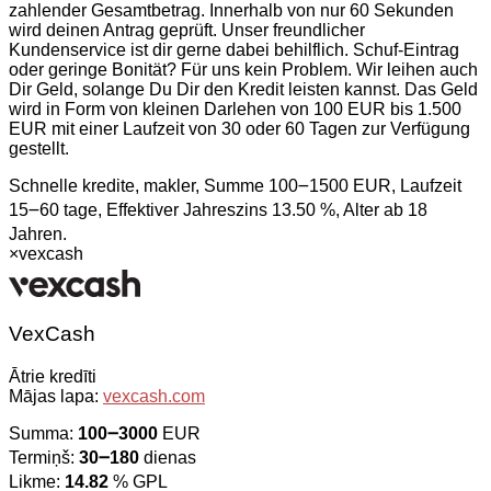
zahlender Gesamtbetrag. Innerhalb von nur 60 Sekunden
wird deinen Antrag geprüft. Unser freundlicher
Kundenservice ist dir gerne dabei behilflich. Schuf-Eintrag
oder geringe Bonität? Für uns kein Problem. Wir leihen auch
Dir Geld, solange Du Dir den Kredit leisten kannst. Das Geld
wird in Form von kleinen Darlehen von 100 EUR bis 1.500
EUR mit einer Laufzeit von 30 oder 60 Tagen zur Verfügung
gestellt.
Schnelle kredite, makler, Summe 100౼1500 EUR, Laufzeit
15౼60 tage, Effektiver Jahreszins 13.50 %, Alter ab 18
Jahren.
×
vexcash
VexCash
Ātrie kredīti
Mājas lapa:
vexcash.com
Summa:
100౼3000
EUR
Termiņš:
30౼180
dienas
Likme:
14.82
% GPL