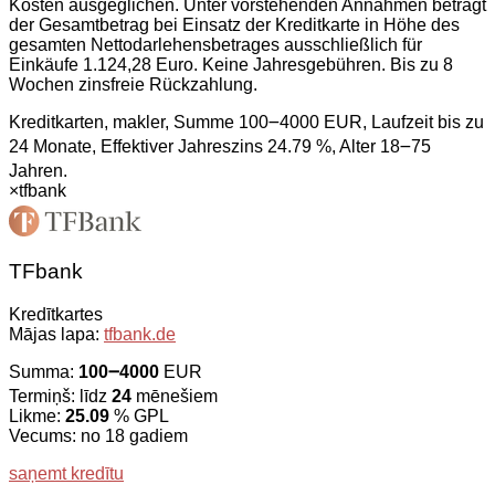
Kosten ausgeglichen. Unter vorstehenden Annahmen beträgt
der Gesamtbetrag bei Einsatz der Kreditkarte in Höhe des
gesamten Nettodarlehensbetrages ausschließlich für
Einkäufe 1.124,28 Euro. Keine Jahresgebühren. Bis zu 8
Wochen zinsfreie Rückzahlung.
Kreditkarten, makler, Summe 100౼4000 EUR, Laufzeit bis zu
24 Monate, Effektiver Jahreszins 24.79 %, Alter 18౼75
Jahren.
×
tfbank
TFbank
Kredītkartes
Mājas lapa:
tfbank.de
Summa:
100౼4000
EUR
Termiņš: līdz
24
mēnešiem
Likme:
25.09
% GPL
Vecums: no 18 gadiem
saņemt kredītu