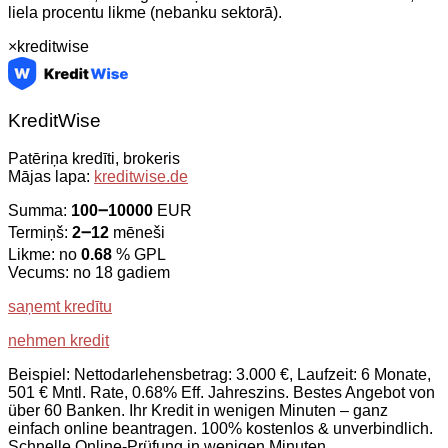
liela procentu likme (nebanku sektorā).
×
kreditwise
KreditWise
Patēriņa kredīti, brokeris
Mājas lapa:
kreditwise.de
Summa:
100౼10000
EUR
Termiņš:
2౼12
mēneši
Likme: no
0.68
% GPL
Vecums: no 18 gadiem
saņemt kredītu
nehmen kredit
Beispiel: Nettodarlehensbetrag: 3.000 €, Laufzeit: 6 Monate,
501 € Mntl. Rate, 0.68% Eff. Jahreszins. Bestes Angebot von
über 60 Banken. Ihr Kredit in wenigen Minuten – ganz
einfach online beantragen. 100% kostenlos & unverbindlich.
Schnelle Online-Prüfung in wenigen Minuten.