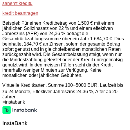
saņemt kredītu
kredit beantragen
Beispiel: Für einen Kreditbetrag von 1.500 € mit einem
jährlichen Sollzinssatz von 22 % und einem effektiven
Jahreszins (APR) von 24,36 % beträgt die
Gesamtrückzahlungssumme über ein Jahr 1.684,70 €. Dies
beinhaltet 184,70 € an Zinsen, sofern der gesamte Betrag
sofort genutzt und in gleichbleibenden monatlichen Raten
zurückgezahlt wird. Die Gesamtbelastung steigt, wenn nur
die Mindestzahlung geleistet oder der Kredit unregelmäßig
genutzt wird. In den meisten Fällen steht dir der Kredit
innerhalb weniger Minuten zur Verfügung. Keine
monatlichen oder jährlichen Gebühren.
Virtuelle Kreditkarten, Summe 100౼5000 EUR, Laufzeit bis
zu 24 Monate, Effektiver Jahreszins 24.36 %, Alter ab 20
Jahren.
×
instabank
InstaBank