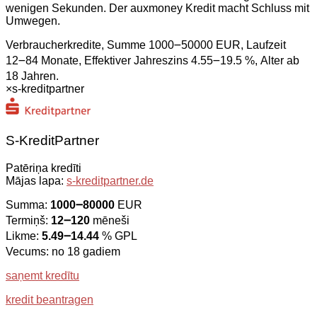
wenigen Sekunden. Der auxmoney Kredit macht Schluss mit
Umwegen.
Verbraucherkredite, Summe 1000౼50000 EUR, Laufzeit
12౼84 Monate, Effektiver Jahreszins 4.55౼19.5 %, Alter ab
18 Jahren.
×
s-kreditpartner
S-KreditPartner
Patēriņa kredīti
Mājas lapa:
s-kreditpartner.de
Summa:
1000౼80000
EUR
Termiņš:
12౼120
mēneši
Likme:
5.49౼14.44
% GPL
Vecums: no 18 gadiem
saņemt kredītu
kredit beantragen