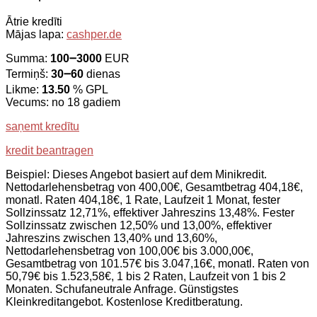
Ātrie kredīti
Mājas lapa:
cashper.de
Summa:
100౼3000
EUR
Termiņš:
30౼60
dienas
Likme:
13.50
% GPL
Vecums: no 18 gadiem
saņemt kredītu
kredit beantragen
Beispiel: Dieses Angebot basiert auf dem Minikredit.
Nettodarlehensbetrag von 400,00€, Gesamtbetrag 404,18€,
monatl. Raten 404,18€, 1 Rate, Laufzeit 1 Monat, fester
Sollzinssatz 12,71%, effektiver Jahreszins 13,48%. Fester
Sollzinssatz zwischen 12,50% und 13,00%, effektiver
Jahreszins zwischen 13,40% und 13,60%,
Nettodarlehensbetrag von 100,00€ bis 3.000,00€,
Gesamtbetrag von 101.57€ bis 3.047,16€, monatl. Raten von
50,79€ bis 1.523,58€, 1 bis 2 Raten, Laufzeit von 1 bis 2
Monaten. Schufaneutrale Anfrage. Günstigstes
Kleinkreditangebot. Kostenlose Kreditberatung.