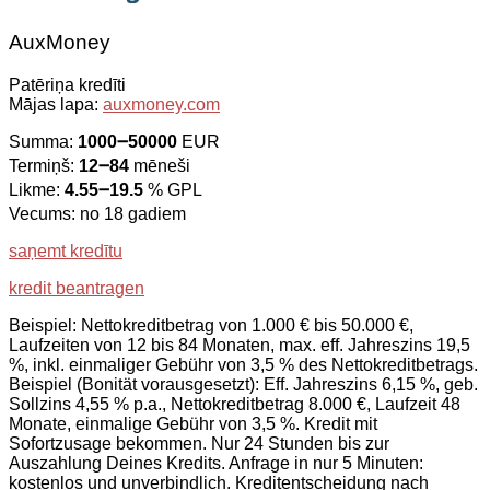
AuxMoney
Patēriņa kredīti
Mājas lapa:
auxmoney.com
Summa:
1000౼50000
EUR
Termiņš:
12౼84
mēneši
Likme:
4.55౼19.5
% GPL
Vecums: no 18 gadiem
saņemt kredītu
kredit beantragen
Beispiel: Nettokreditbetrag von 1.000 € bis 50.000 €,
Laufzeiten von 12 bis 84 Monaten, max. eff. Jahreszins 19,5
%, inkl. einmaliger Gebühr von 3,5 % des Nettokreditbetrags.
Beispiel (Bonität vorausgesetzt): Eff. Jahreszins 6,15 %, geb.
Sollzins 4,55 % p.a., Nettokreditbetrag 8.000 €, Laufzeit 48
Monate, einmalige Gebühr von 3,5 %. Kredit mit
Sofortzusage bekommen. Nur 24 Stunden bis zur
Auszahlung Deines Kredits. Anfrage in nur 5 Minuten:
kostenlos und unverbindlich. Kreditentscheidung nach