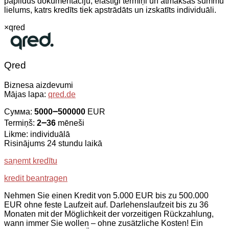
papildus dokumentāciju, elastīgi termiņi un atmaksas summu
lielums, katrs kredīts tiek apstrādāts un izskatīts individuāli.
×
qred
Qred
Biznesa aizdevumi
Mājas lapa:
qred.de
Сумма:
5000౼500000
EUR
Termiņš:
2౼36
mēneši
Likme: individuālā
Risinājums 24 stundu laikā
saņemt kredītu
kredit beantragen
Nehmen Sie einen Kredit von 5.000 EUR bis zu 500.000
EUR ohne feste Laufzeit auf. Darlehenslaufzeit bis zu 36
Monaten mit der Möglichkeit der vorzeitigen Rückzahlung,
wann immer Sie wollen – ohne zusätzliche Kosten! Ein