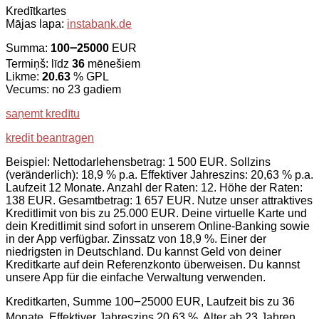
Kredītkartes
Mājas lapa:
instabank.de
Summa:
100౼25000
EUR
Termiņš: līdz
36
mēnešiem
Likme:
20.63
% GPL
Vecums: no 23 gadiem
saņemt kredītu
kredit beantragen
Beispiel: Nettodarlehensbetrag: 1 500 EUR. Sollzins
(veränderlich): 18,9 % p.a. Effektiver Jahreszins: 20,63 % p.a.
Laufzeit 12 Monate. Anzahl der Raten: 12. Höhe der Raten:
138 EUR. Gesamtbetrag: 1 657 EUR. Nutze unser attraktives
Kreditlimit von bis zu 25.000 EUR. Deine virtuelle Karte und
dein Kreditlimit sind sofort in unserem Online-Banking sowie
in der App verfügbar. Zinssatz von 18,9 %. Einer der
niedrigsten in Deutschland. Du kannst Geld von deiner
Kreditkarte auf dein Referenzkonto überweisen. Du kannst
unsere App für die einfache Verwaltung verwenden.
Kreditkarten, Summe 100౼25000 EUR, Laufzeit bis zu 36
Monate, Effektiver Jahreszins 20.63 %, Alter ab 23 Jahren.