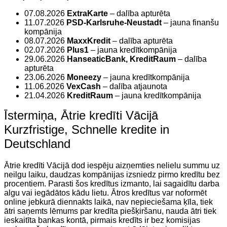
07.08.2026
ExtraKarte
– dalība apturēta
11.07.2026
PSD-Karlsruhe-Neustadt
– jauna finanšu
kompānija
08.07.2026
MaxxKredit
– dalība apturēta
02.07.2026
Plus1
– jauna kredītkompānija
29.06.2026
HanseaticBank, KreditRaum
– dalība
apturēta
23.06.2026
Moneezy
– jauna kredītkompānija
11.06.2026
VexCash
– dalība atjaunota
21.04.2026
KreditRaum
– jauna kredītkompānija
Īstermiņa, Ātrie kredīti Vācijā
Kurzfristige, Schnelle kredite in
Deutschland
Ātrie kredīti Vācijā dod iespēju aizņemties nelielu summu uz
neilgu laiku, daudzas kompānijas izsniedz pirmo kredītu bez
procentiem. Parasti šos kredītus izmanto, lai sagaidītu darba
algu vai iegādātos kādu lietu. Ātros kredītus var noformēt
online jebkurā diennakts laikā, nav nepieciešama ķīla, tiek
ātri saņemts lēmums par kredīta piešķiršanu, nauda ātri tiek
ieskaitīta bankas kontā, pirmais kredīts ir bez komisijas