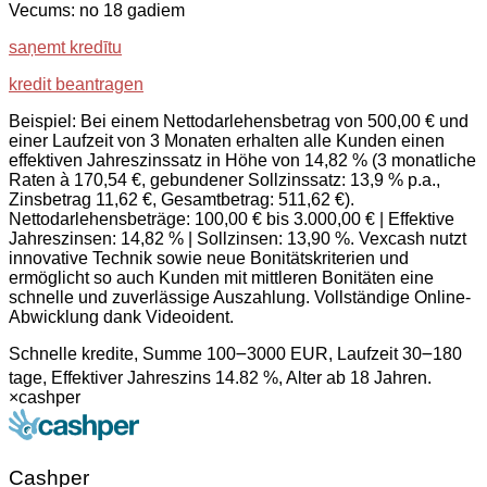
Vecums: no 18 gadiem
saņemt kredītu
kredit beantragen
Beispiel: Bei einem Nettodarlehensbetrag von 500,00 € und
einer Laufzeit von 3 Monaten erhalten alle Kunden einen
effektiven Jahreszinssatz in Höhe von 14,82 % (3 monatliche
Raten à 170,54 €, gebundener Sollzinssatz: 13,9 % p.a.,
Zinsbetrag 11,62 €, Gesamtbetrag: 511,62 €).
Nettodarlehensbeträge: 100,00 € bis 3.000,00 € | Effektive
Jahreszinsen: 14,82 % | Sollzinsen: 13,90 %. Vexcash nutzt
innovative Technik sowie neue Bonitätskriterien und
ermöglicht so auch Kunden mit mittleren Bonitäten eine
schnelle und zuverlässige Auszahlung. Vollständige Online-
Abwicklung dank Videoident.
Schnelle kredite, Summe 100౼3000 EUR, Laufzeit 30౼180
tage, Effektiver Jahreszins 14.82 %, Alter ab 18 Jahren.
×
cashper
Cashper