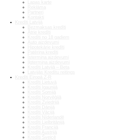
Lapas karte
Reklāma
Partneri
Kontakti
Kredīti Latvijā
Bezmaksas kredīti
Ātrie kredīti
Kredīti no 18 gadiem
Auto aizdevumi
Hipotekārie kredīti
Patēriņa kredīti
Īstermiņa aizdevumi
Ilgtermiņa aizdevumi
Kredīti Latvijā – Beta
Latvijās Kredītu reitings
Kredīti Eiropā Z-R
Kredīti Lietuvā
Kredīti Igaunijā
Kredīti Somijā
Kredīti Norvēģijā
Kredīti Zviedrijā
Kredīti Dānijā
Kredīti Vācijā
Kredīti Nīderlandē
Kredīti Lielbritānijā
Kredīti Francijā
Kredīti Austrijā
Kredīti Šveicē