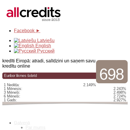
Facebook ►
Latviešu
English
Русский
kredīti Eiropā: atradi, salīdzini un saņem savu
kredītu online
698
Euribor likmes šobrīd
1 Nedēļa:
2.149%
1 Mēnesis:
2.243%
3 Mēneši:
2.498%
6 Mēneši:
2.724%
1 Gads:
2.927%
Galvenā
Par mums