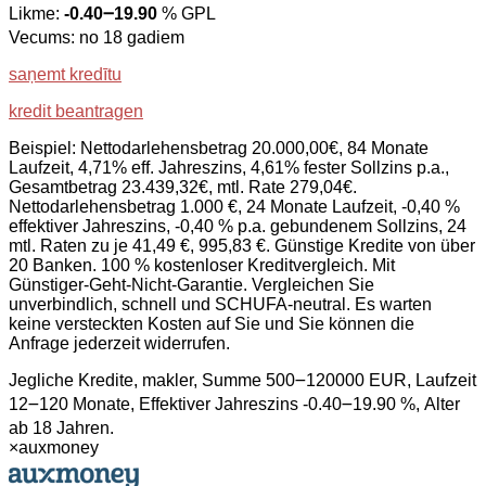
Likme:
-0.40౼19.90
% GPL
Vecums: no 18 gadiem
saņemt kredītu
kredit beantragen
Beispiel: Nettodarlehensbetrag 20.000,00€, 84 Monate
Laufzeit, 4,71% eff. Jahreszins, 4,61% fester Sollzins p.a.,
Gesamtbetrag 23.439,32€, mtl. Rate 279,04€.
Nettodarlehensbetrag 1.000 €, 24 Monate Laufzeit, -0,40 %
effektiver Jahreszins, -0,40 % p.a. gebundenem Sollzins, 24
mtl. Raten zu je 41,49 €, 995,83 €. Günstige Kredite von über
20 Banken. 100 % kostenloser Kreditvergleich. Mit
Günstiger-Geht-Nicht-Garantie. Vergleichen Sie
unverbindlich, schnell und SCHUFA-neutral. Es warten
keine versteckten Kosten auf Sie und Sie können die
Anfrage jederzeit widerrufen.
Jegliche Kredite, makler, Summe 500౼120000 EUR, Laufzeit
12౼120 Monate, Effektiver Jahreszins -0.40౼19.90 %, Alter
ab 18 Jahren.
×
auxmoney