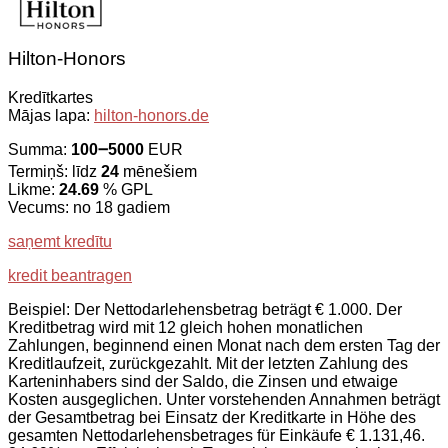
Hilton-Honors
Kredītkartes
Mājas lapa:
hilton-honors.de
Summa:
100౼5000
EUR
Termiņš: līdz
24
mēnešiem
Likme:
24.69
% GPL
Vecums: no 18 gadiem
saņemt kredītu
kredit beantragen
Beispiel: Der Nettodarlehensbetrag beträgt € 1.000. Der
Kreditbetrag wird mit 12 gleich hohen monatlichen
Zahlungen, beginnend einen Monat nach dem ersten Tag der
Kreditlaufzeit, zurückgezahlt. Mit der letzten Zahlung des
Karteninhabers sind der Saldo, die Zinsen und etwaige
Kosten ausgeglichen. Unter vorstehenden Annahmen beträgt
der Gesamtbetrag bei Einsatz der Kreditkarte in Höhe des
gesamten Nettodarlehensbetrages für Einkäufe € 1.131,46.