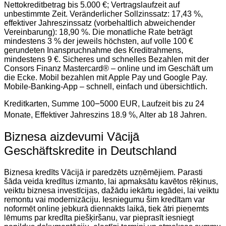
Nettokreditbetrag bis 5.000 €; Vertragslaufzeit auf
unbestimmte Zeit. Veränderlicher Sollzinssatz: 17,43 %,
effektiver Jahreszinssatz (vorbehaltlich abweichender
Vereinbarung): 18,90 %. Die monatliche Rate beträgt
mindestens 3 % der jeweils höchsten, auf volle 100 €
gerundeten Inanspruchnahme des Kreditrahmens,
mindestens 9 €. Sicheres und schnelles Bezahlen mit der
Consors Finanz Mastercard® – online und im Geschäft um
die Ecke. Mobil bezahlen mit Apple Pay und Google Pay.
Mobile-Banking-App – schnell, einfach und übersichtlich.
Kreditkarten, Summe 100౼5000 EUR, Laufzeit bis zu 24
Monate, Effektiver Jahreszins 18.9 %, Alter ab 18 Jahren.
Biznesa aizdevumi Vācijā
Geschäftskredite in Deutschland
Biznesa kredīts Vācijā ir paredzēts uzņēmējiem. Parasti
šāda veida kredītus izmanto, lai apmaksātu kavētos rēķinus,
veiktu biznesa investīcijas, dažādu iekārtu iegādei, lai veiktu
remontu vai modernizāciju. Iesniegumu šim kredītam var
noformēt online jebkurā diennakts laikā, tiek ātri pieņemts
lēmums par kredīta piešķiršanu, var pieprasīt iesniegt