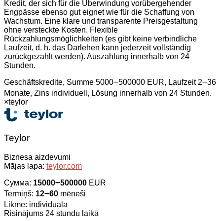
Kredit, der sich für die Überwindung vorübergehender
Engpässe ebenso gut eignet wie für die Schaffung von
Wachstum. Eine klare und transparente Preisgestaltung
ohne versteckte Kosten. Flexible
Rückzahlungsmöglichkeiten (es gibt keine verbindliche
Laufzeit, d. h. das Darlehen kann jederzeit vollständig
zurückgezahlt werden). Auszahlung innerhalb von 24
Stunden.
Geschäftskredite, Summe 5000౼500000 EUR, Laufzeit 2౼36
Monate, Zins individuell, Lösung innerhalb von 24 Stunden.
×
teylor
Teylor
Biznesa aizdevumi
Mājas lapa:
teylor.com
Сумма:
15000౼500000
EUR
Termiņš:
12౼60
mēneši
Likme: individuālā
Risinājums 24 stundu laikā