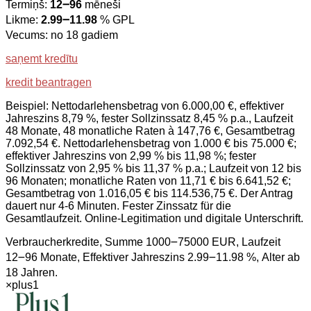
Termiņš:
12౼96
mēneši
Likme:
2.99౼11.98
% GPL
Vecums: no 18 gadiem
saņemt kredītu
kredit beantragen
Beispiel: Nettodarlehensbetrag von 6.000,00 €, effektiver
Jahreszins 8,79 %, fester Sollzinssatz 8,45 % p.a., Laufzeit
48 Monate, 48 monatliche Raten à 147,76 €, Gesamtbetrag
7.092,54 €. Nettodarlehensbetrag von 1.000 € bis 75.000 €;
effektiver Jahreszins von 2,99 % bis 11,98 %; fester
Sollzinssatz von 2,95 % bis 11,37 % p.a.; Laufzeit von 12 bis
96 Monaten; monatliche Raten von 11,71 € bis 6.641,52 €;
Gesamtbetrag von 1.016,05 € bis 114.536,75 €. Der Antrag
dauert nur 4-6 Minuten. Fester Zinssatz für die
Gesamtlaufzeit. Online-Legitimation und digitale Unterschrift.
Verbraucherkredite, Summe 1000౼75000 EUR, Laufzeit
12౼96 Monate, Effektiver Jahreszins 2.99౼11.98 %, Alter ab
18 Jahren.
×
plus1