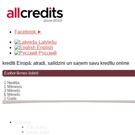
Facebook ►
Latviešu
English
Русский
kredīti Eiropā: atradi, salīdzini un saņem savu kredītu online
Euribor likmes šobrīd
1 Nedēļa:
1 Mēnesis:
3 Mēneši:
6 Mēneši:
1 Gads:
Galvenā
Par mums
Lapas karte