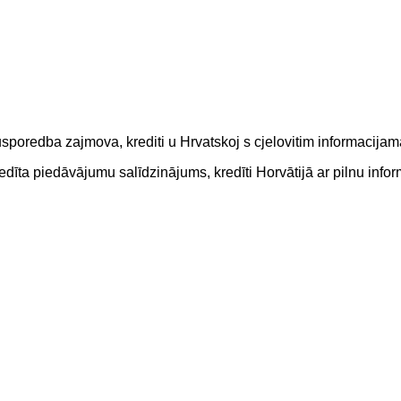
usporedba zajmova, krediti u Hrvatskoj s cjelovitim informacija
kredīta piedāvājumu salīdzinājums, kredīti Horvātijā ar pilnu i
j