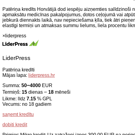
Patēriņa kredīts Horvātijā dod iespēju aizņemties salīdzinoš
apmaksātu medicīnas pakalpojumus, dotos ceļojumā vai atpūtā
jebkurā diennakts laikā, nav nepieciešama ķīla, tiek ātri pieņe
elastīgi termiņi un atmaksas summu lielums, liela procentu li
×
liderpress
LiderPress
Patēriņa kredīti
Mājas lapa:
liderpress.hr
Summa:
50౼4000
EUR
Termiņš:
15
dienas ౼
18
mēneši
Likme: līdz
7.15
% GPL
Vecums: no 18 gadiem
saņemt kredītu
dobiti kredit
Primjer: Mikro kredit: Uz zatraženi iznos 300,00 EUR na per