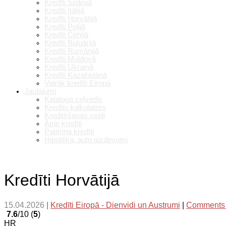
Kredīti Spānijā
Kredīti Itālijā
Kredīti Horvātijā
Kredīti Polijā
Kredīti Čehijā
Kredīti Bulgārijā
Kredīti Rumānijā
Kredīti Moldovā
Kredīti Ukrainā
Kredīti Kazahstānā
Vairāk kredīti Eiropā
Jautājumi
Kataloga ceļvedis
Kredītu kalkulators
Kreditēšanas veidi
Ātrie kredīti
Patēriņa kredīti
Hipotēka, auto aizdevumi
Kredīti Horvātijā
15.04.2026
|
Kredīti Eiropā - Dienvidi un Austrumi
|
Comments
7.6
/10 (
5
)
HR