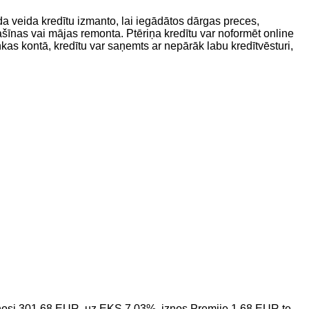
a veida kredītu izmanto, lai iegādātos dārgas preces,
nas vai mājas remonta. Ptēriņa kredītu var noformēt online
nkas kontā, kredītu var saņemts ar nepārāk labu kredītvēsturi,
iznosi 301,68 EUR, uz EKS 7,03%, iznos Premije 1,68 EUR te