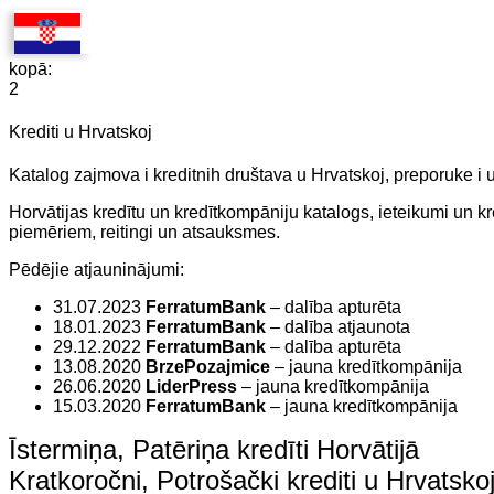
kopā:
2
Krediti u Hrvatskoj
Katalog zajmova i kreditnih društava u Hrvatskoj, preporuke i 
Horvātijas kredītu un kredītkompāniju katalogs, ieteikumi un 
piemēriem, reitingi un atsauksmes.
Pēdējie atjauninājumi:
31.07.2023
FerratumBank
– dalība apturēta
18.01.2023
FerratumBank
– dalība atjaunota
29.12.2022
FerratumBank
– dalība apturēta
13.08.2020
BrzePozajmice
– jauna kredītkompānija
26.06.2020
LiderPress
– jauna kredītkompānija
15.03.2020
FerratumBank
– jauna kredītkompānija
Īstermiņa, Patēriņa kredīti Horvātijā
Kratkoročni, Potrošački krediti u Hrvatsko