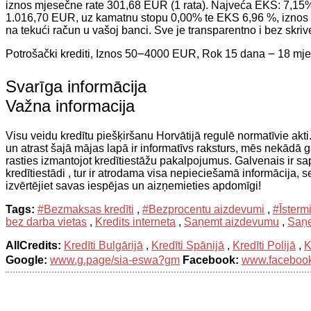
iznos mjesečne rate 301,68 EUR (1 rata). Najveća EKS: 7,15%,
1.016,70 EUR, uz kamatnu stopu 0,00% te EKS 6,96 %, iznos P
na tekući račun u vašoj banci. Sve je transparentno i bez skriv
Potrošački krediti, Iznos 50౼4000 EUR, Rok 15 dana ౼ 18 mj
Svarīga informācija
Važna informacija
Visu veidu kredītu piešķiršanu Horvātijā regulē normatīvie akti. 
un atrast šajā mājas lapā ir informatīvs raksturs, mēs nekādā
rasties izmantojot kredītiestāžu pakalpojumus. Galvenais ir sap
kredītiestādi , tur ir atrodama visa nepieciešamā informācija, 
izvērtējiet savas iespējas un aizņemieties apdomīgi!
Tags:
#Bezmaksas kredīti
,
#Bezprocentu aizdevumi
,
#Īsterm
bez darba vietas
,
Kredits interneta
,
Saņemt aizdevumu
,
Saņe
AllCredits:
Kredīti Bulgārijā
,
Kredīti Spānijā
,
Kredīti Polijā
,
K
Google:
www.g.page/sia-eswa?gm
Facebook:
www.facebook.