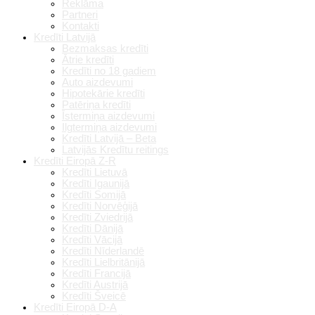
Reklāma
Partneri
Kontakti
Kredīti Latvijā
Bezmaksas kredīti
Ātrie kredīti
Kredīti no 18 gadiem
Auto aizdevumi
Hipotekārie kredīti
Patēriņa kredīti
Īstermiņa aizdevumi
Ilgtermiņa aizdevumi
Kredīti Latvijā – Beta
Latvijās Kredītu reitings
Kredīti Eiropā Z-R
Kredīti Lietuvā
Kredīti Igaunijā
Kredīti Somijā
Kredīti Norvēģijā
Kredīti Zviedrijā
Kredīti Dānijā
Kredīti Vācijā
Kredīti Nīderlandē
Kredīti Lielbritānijā
Kredīti Francijā
Kredīti Austrijā
Kredīti Šveicē
Kredīti Eiropā D-A