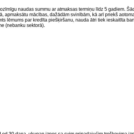
i nozīmīgu naudas summu ar atmaksas termiņu līdz 5 gadiem. Šād
, apmaksātu mācības, dažādām svinībām, kā arī priekš aotomašī
mts lēmums par kredīta piešķiršanu, nauda ātri tiek ieskaitīta ba
kme (nebanku sektorā).
iod od 30 dana, ukupan iznos sa svim pripadajućim troškovima 