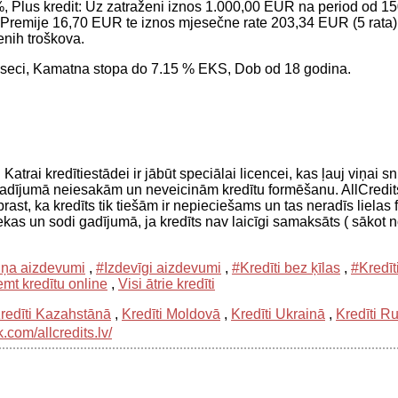
 Plus kredit: Uz zatraženi iznos 1.000,00 EUR na period od 15
remije 16,70 EUR te iznos mjesečne rate 203,34 EUR (5 rata).
enih troškova.
eseci, Kamatna stopa do 7.15 % EKS, Dob od 18 godina.
Katrai kredītiestādei ir jābūt speciālai licencei, kas ļauj viņai 
 gadījumā neiesakām un neveicinām kredītu formēšanu. AllCredit
rast, ka kredīts tik tiešām ir nepieciešams un tas neradīs liela
sekas un sodi gadījumā, ja kredīts nav laicīgi samaksāts ( sākot n
iņa aizdevumi
,
#Izdevīgi aizdevumi
,
#Kredīti bez ķīlas
,
#Kredīt
mt kredītu online
,
Visi ātrie kredīti
redīti Kazahstānā
,
Kredīti Moldovā
,
Kredīti Ukrainā
,
Kredīti R
com/allcredits.lv/