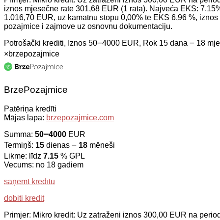
iznos mjesečne rate 301,68 EUR (1 rata). Najveća EKS: 7,15%,
1.016,70 EUR, uz kamatnu stopu 0,00% te EKS 6,96 %, iznos P
pozajmice i zajmove uz osnovnu dokumentaciju.
Potrošački krediti, Iznos 50౼4000 EUR, Rok 15 dana ౼ 18 mj
×
brzepozajmice
BrzePozajmice
Patēriņa kredīti
Mājas lapa:
brzepozajmice.com
Summa:
50౼4000
EUR
Termiņš:
15
dienas ౼
18
mēneši
Likme: līdz
7.15
% GPL
Vecums: no 18 gadiem
saņemt kredītu
dobiti kredit
Primjer: Mikro kredit: Uz zatraženi iznos 300,00 EUR na per