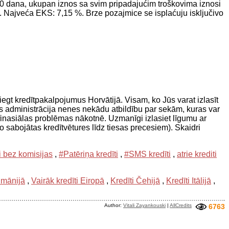
0 dana, ukupan iznos sa svim pripadajućim troškovima iznosi
 Najveća EKS: 7,15 %. Brze pozajmice se isplaćuju isključivo
sniegt kredītpakalpojumus Horvātijā. Visam, ko Jūs varat izlasīt
s administrācija nenes nekādu atbildību par sekām, kuras var
s finasiālas problēmas nākotnē. Uzmanīgi izlasiet līgumu ar
o sabojātas kredītvētures līdz tiesas precesiem). Skaidri
i bez komisijas
,
#Patēriņa kredīti
,
#SMS kredīti
,
atrie krediti
umānijā
,
Vairāk kredīti Eiropā
,
Kredīti Čehijā
,
Kredīti Itālijā
,
Author:
Vitali Zayankouski
|
AllCredits
6763