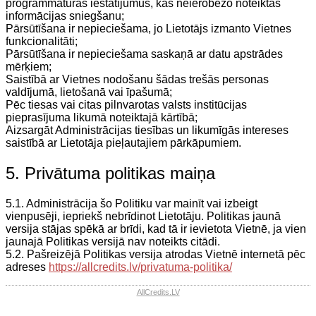
programmatūras iestatījumus, kas neierobežo noteiktas
informācijas sniegšanu;
Pārsūtīšana ir nepieciešama, jo Lietotājs izmanto Vietnes
funkcionalitāti;
Pārsūtīšana ir nepieciešama saskaņā ar datu apstrādes
mērķiem;
Saistībā ar Vietnes nodošanu šādas trešās personas
valdījumā, lietošanā vai īpašumā;
Pēc tiesas vai citas pilnvarotas valsts institūcijas
pieprasījuma likumā noteiktajā kārtībā;
Aizsargāt Administrācijas tiesības un likumīgās intereses
saistībā ar Lietotāja pieļautajiem pārkāpumiem.
5. Privātuma politikas maiņa
5.1. Administrācija šo Politiku var mainīt vai izbeigt
vienpusēji, iepriekš nebrīdinot Lietotāju. Politikas jaunā
versija stājas spēkā ar brīdi, kad tā ir ievietota Vietnē, ja vien
jaunajā Politikas versijā nav noteikts citādi.
5.2. Pašreizējā Politikas versija atrodas Vietnē internetā pēc
adreses
https://allcredits.lv/privatuma-politika/
AllCredits.LV