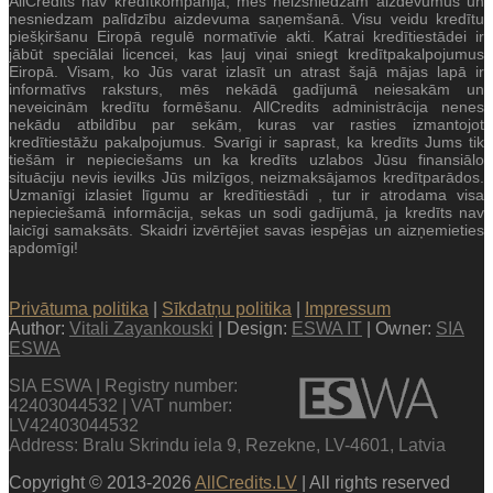
AllCredits nav kredītkompānija, mēs neizsniedzam aizdevumus un
nesniedzam palīdzību aizdevuma saņemšanā. Visu veidu kredītu
piešķiršanu Eiropā regulē normatīvie akti. Katrai kredītiestādei ir
jābūt speciālai licencei, kas ļauj viņai sniegt kredītpakalpojumus
Eiropā. Visam, ko Jūs varat izlasīt un atrast šajā mājas lapā ir
informatīvs raksturs, mēs nekādā gadījumā neiesakām un
neveicinām kredītu formēšanu. AllCredits administrācija nenes
nekādu atbildību par sekām, kuras var rasties izmantojot
kredītiestāžu pakalpojumus. Svarīgi ir saprast, ka kredīts Jums tik
tiešām ir nepieciešams un ka kredīts uzlabos Jūsu finansiālo
situāciju nevis ievilks Jūs milzīgos, neizmaksājamos kredītparādos.
Uzmanīgi izlasiet līgumu ar kredītiestādi , tur ir atrodama visa
nepieciešamā informācija, sekas un sodi gadījumā, ja kredīts nav
laicīgi samaksāts. Skaidri izvērtējiet savas iespējas un aizņemieties
apdomīgi!
Privātuma politika
|
Sīkdatņu politika
|
Impressum
Author:
Vitali Zayankouski
| Design:
ESWA IT
| Owner:
SIA
ESWA
SIA ESWA | Registry number:
42403044532 | VAT number:
LV42403044532
Address: Bralu Skrindu iela 9, Rezekne, LV-4601, Latvia
Copyright © 2013-2026
AllCredits.LV
| All rights reserved