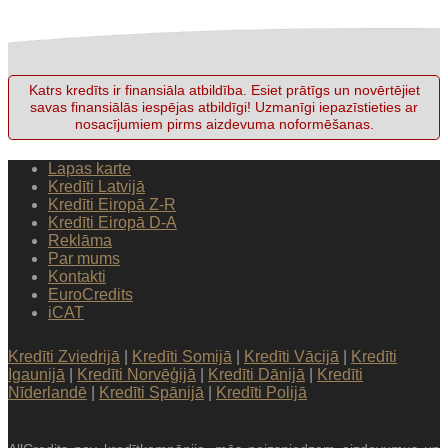
Katrs kredīts ir finansiāla atbildība. Esiet prātīgs un novērtējiet
savas finansiālās iespējas atbildīgi! Uzmanīgi iepazīstieties ar
nosacījumiem pirms aizdevuma noformēšanas.
Lapas karte
Kredīti Latvijā
Kredīti Eiropā Z-R
Kredīti Eiropā D-A
Reklāma
Par mums
Kontakti
EuroCredits
iCAT
Kredīti Zviedrijā
|
Kredīti Somijā
|
Kredīti Vācijā
|
Kredīti
Igaunijā
|
Kredīti Norvēģijā
|
Kredīti Dānijā
|
Kredīti
Nīderlandē
|
Kredīti Spānijā
|
Kredīti Polijā