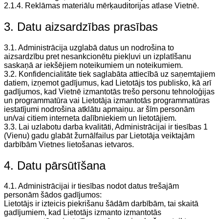
2.1.4. Reklāmas materiālu mērķauditorijas atlase Vietnē.
3. Datu aizsardzības prasības
3.1. Administrācija uzglabā datus un nodrošina to
aizsardzību pret nesankcionētu piekļuvi un izplatīšanu
saskaņā ar iekšējiem noteikumiem un noteikumiem.
3.2. Konfidencialitāte tiek saglabāta attiecībā uz saņemtajiem
datiem, izņemot gadījumus, kad Lietotājs tos publisko, kā arī
gadījumos, kad Vietnē izmantotās trešo personu tehnoloģijas
un programmatūra vai Lietotāja izmantotās programmatūras
iestatījumi nodrošina atklātu apmaiņu. ar šīm personām
un/vai citiem interneta dalībniekiem un lietotājiem.
3.3. Lai uzlabotu darba kvalitāti, Administrācijai ir tiesības 1
(Vienu) gadu glabāt žurnālfailus par Lietotāja veiktajām
darbībām Vietnes lietošanas ietvaros.
4. Datu pārsūtīšana
4.1. Administrācijai ir tiesības nodot datus trešajām
personām šādos gadījumos:
Lietotājs ir izteicis piekrišanu šādām darbībām, tai skaitā
gadījumiem, kad Lietotājs izmanto izmantotās