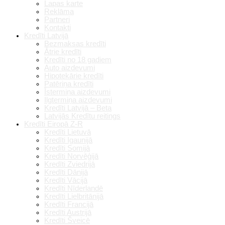
Lapas karte
Reklāma
Partneri
Kontakti
Kredīti Latvijā
Bezmaksas kredīti
Ātrie kredīti
Kredīti no 18 gadiem
Auto aizdevumi
Hipotekārie kredīti
Patēriņa kredīti
Īstermiņa aizdevumi
Ilgtermiņa aizdevumi
Kredīti Latvijā – Beta
Latvijās Kredītu reitings
Kredīti Eiropā Z-R
Kredīti Lietuvā
Kredīti Igaunijā
Kredīti Somijā
Kredīti Norvēģijā
Kredīti Zviedrijā
Kredīti Dānijā
Kredīti Vācijā
Kredīti Nīderlandē
Kredīti Lielbritānijā
Kredīti Francijā
Kredīti Austrijā
Kredīti Šveicē