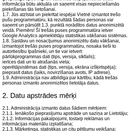
informācija būtu aktuāla un saņemt visas nepieciešamās
piekrišanas tās lietošanai.
1.7. Jūs atzīstat un piekrītat iespējai Vietnē izmantot trešo
pušu programmatūru, kā rezultātā šādas personas var
saņemt un pārsūtīt 1.3. punktā norādītos datus anonimizētā
veidā. Piemērs! Šī trešās puses programmatūra ietver
Google Analytics apmeklētāju statistikas vākšanas sistēmas.
1.8. Sastāvu un nosacījumus anonimizētu datu vākšanai,
izmantojot trešās puses programmatūru, nosaka tieši to
autortiesību īpašnieki, un tie var ietvert:
pārlūkprogrammas dati (tips, versija, sīkfails);
ierīces dati un to atrašanās vieta;
operētājsistēmas dati (tips, versija, ekrāna izšķirtspēja);
pieprasīt datus (laiks, novirzīšanas avots, IP adrese).
1.9. Administrācija nav atbildīga par kārtību, kādā trešās
personas izmanto anonimizētos lietotāja datus.
2. Datu apstrādes mērķi
2.1. Administrācija izmanto datus šādiem mērķiem:
2.1.1. Ienākošo pieprasījumu apstrāde un saziņa ar Lietotāju;
2.1.2. Informācijas pakalpojumi, tostarp reklāmas un
informācijas materiālu izplatīšana;
2.1.3. Mārketinga, statistikas un citu pētījumu veikšana;