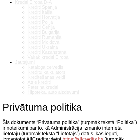
Kredīti Eiropā D-A
Kredīti Spānijā
Kredīti Itālijā
Kredīti Horvātijā
Kredīti Polijā
Kredīti Čehijā
Kredīti Bulgārijā
Kredīti Rumānijā
Kredīti Moldovā
Kredīti Ukrainā
Kredīti Kazahstānā
Vairāk kredīti Eiropā
Jautājumi
Kataloga ceļvedis
Kredītu kalkulators
Kreditēšanas veidi
Ātrie kredīti
Patēriņa kredīti
Hipotēka, auto aizdevumi
Privātuma politika
Šis dokuments “Privātuma politika” (turpmāk tekstā “Politika”)
ir noteikumi par to, kā Administrācija izmanto interneta
lietotāju (turpmāk tekstā “Lietotājs”) datus, kas iegūti,
izmantojot AllCredits vietni
https://allcredits.lv/
(turpmāk