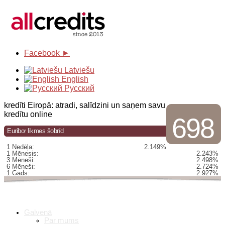
Facebook ►
Latviešu
English
Русский
kredīti Eiropā: atradi, salīdzini un saņem savu
kredītu online
698
Euribor likmes šobrīd
1 Nedēļa:
2.149%
1 Mēnesis:
2.243%
3 Mēneši:
2.498%
6 Mēneši:
2.724%
1 Gads:
2.927%
Galvenā
Par mums