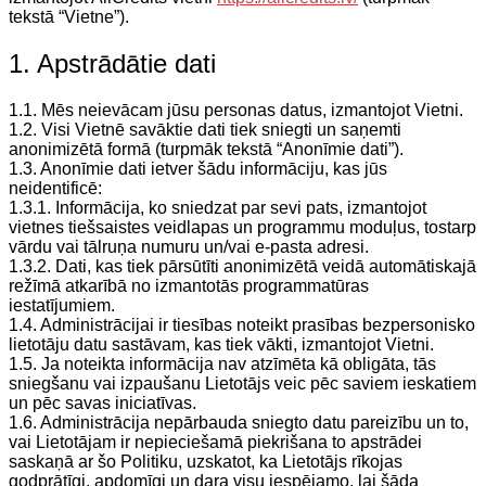
tekstā “Vietne”).
1. Apstrādātie dati
1.1. Mēs neievācam jūsu personas datus, izmantojot Vietni.
1.2. Visi Vietnē savāktie dati tiek sniegti un saņemti
anonimizētā formā (turpmāk tekstā “Anonīmie dati”).
1.3. Anonīmie dati ietver šādu informāciju, kas jūs
neidentificē:
1.3.1. Informācija, ko sniedzat par sevi pats, izmantojot
vietnes tiešsaistes veidlapas un programmu moduļus, tostarp
vārdu vai tālruņa numuru un/vai e-pasta adresi.
1.3.2. Dati, kas tiek pārsūtīti anonimizētā veidā automātiskajā
režīmā atkarībā no izmantotās programmatūras
iestatījumiem.
1.4. Administrācijai ir tiesības noteikt prasības bezpersonisko
lietotāju datu sastāvam, kas tiek vākti, izmantojot Vietni.
1.5. Ja noteikta informācija nav atzīmēta kā obligāta, tās
sniegšanu vai izpaušanu Lietotājs veic pēc saviem ieskatiem
un pēc savas iniciatīvas.
1.6. Administrācija nepārbauda sniegto datu pareizību un to,
vai Lietotājam ir nepieciešamā piekrišana to apstrādei
saskaņā ar šo Politiku, uzskatot, ka Lietotājs rīkojas
godprātīgi, apdomīgi un dara visu iespējamo, lai šāda