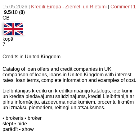
15.05.2026
|
Kredīti Eiropā - Ziemeļi un Rietumi
|
Comment 1
9.5
/10 (
8
)
GB
kopā:
7
Credits in United Kingdom
Catalog of loan offers and credit companies in UK,
comparison of loans, loans in United Kingdom with interest
rates, loan terms, complete information and examples of cost.
Lielbritānijas kredītu un kredītkompāniju katalogs, ieteikumi
un kredīta piedāvājumu salīdzinājums, kredīti Lielbritānijā ar
pilnu informāciju, aizdevuma noteikumiem, procentu likmēm
un izmaksu piemēriem, reitingi un atsauksmes.
• brokeris
• broker
slēpt
• hide
parādīt
• show