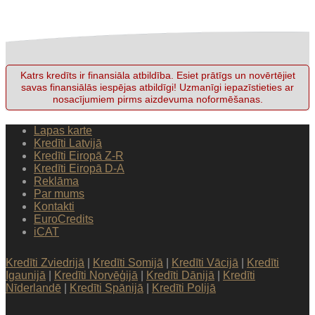
Katrs kredīts ir finansiāla atbildība. Esiet prātīgs un novērtējiet
savas finansiālās iespējas atbildīgi! Uzmanīgi iepazīstieties ar
nosacījumiem pirms aizdevuma noformēšanas.
Lapas karte
Kredīti Latvijā
Kredīti Eiropā Z-R
Kredīti Eiropā D-A
Reklāma
Par mums
Kontakti
EuroCredits
iCAT
Kredīti Zviedrijā
|
Kredīti Somijā
|
Kredīti Vācijā
|
Kredīti
Igaunijā
|
Kredīti Norvēģijā
|
Kredīti Dānijā
|
Kredīti
Nīderlandē
|
Kredīti Spānijā
|
Kredīti Polijā