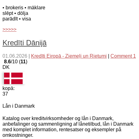
• brokeris
• mäklare
slēpt
• dölja
parādīt
• visa
>>>>>
Kredīti Dānijā
01.06.2026
|
Kredīti Eiropā - Ziemeļi un Rietumi
|
Comment 1
8.6
/10 (
11
)
DK
kopā:
37
Lån i Danmark
Katalog over kreditvirksomheder og lån i Danmark,
anbefalinger og sammenligning af lånetilbud, lån i Danmark
med komplet information, rentesatser og eksempler på
omkostninger.