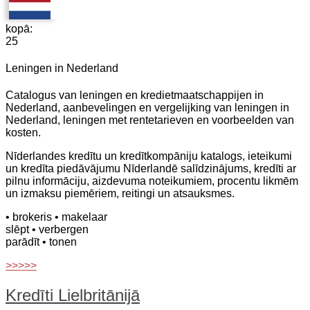
kopā:
25
Leningen in Nederland
Catalogus van leningen en kredietmaatschappijen in
Nederland, aanbevelingen en vergelijking van leningen in
Nederland, leningen met rentetarieven en voorbeelden van
kosten.
Nīderlandes kredītu un kredītkompāniju katalogs, ieteikumi
un kredīta piedāvājumu Nīderlandē salīdzinājums, kredīti ar
pilnu informāciju, aizdevuma noteikumiem, procentu likmēm
un izmaksu piemēriem, reitingi un atsauksmes.
• brokeris
• makelaar
slēpt
• verbergen
parādīt
• tonen
>>>>>
Kredīti Lielbritānijā