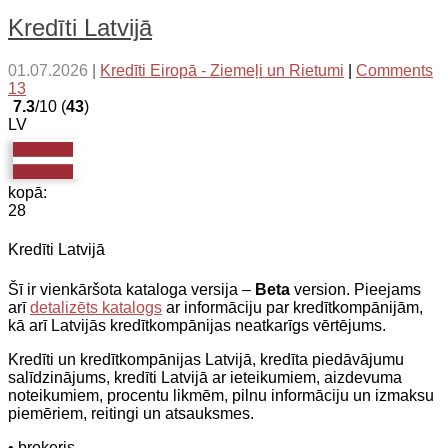
Kredīti Latvijā
01.07.2026
|
Kredīti Eiropā - Ziemeļi un Rietumi
|
Comments
13
7.3
/10 (
43
)
LV
kopā:
28
Kredīti Latvijā
Šī ir vienkāršota kataloga versija –
Beta
version. Pieejams
arī
detalizēts katalogs
ar informāciju par kredītkompānijām,
kā arī Latvijās kredītkompānijas neatkarīgs vērtējums.
Kredīti un kredītkompānijas Latvijā, kredīta piedāvājumu
salīdzinājums, kredīti Latvijā ar ieteikumiem, aizdevuma
noteikumiem, procentu likmēm, pilnu informāciju un izmaksu
piemēriem, reitingi un atsauksmes.
• brokeris