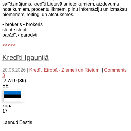
salīdzinājums, kredīti Lietuvā ar ieteikumiem, aizdevuma
noteikumiem, procentu likmēm, pilnu informāciju un izmaksu
piemēriem, reitingi un atsauksmes.
• brokeris
• brokeris
slēpt
• slėpti
parādīt
• parodyti
>>>>>
Kredīti Igaunijā
20.06.2026
|
Kredīti Eiropā - Ziemeļi un Rietumi
|
Comments
3
7.7
/10 (
36
)
EE
kopā:
17
Laenud Eestis