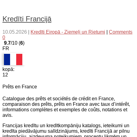
Kredīti Francijā
10.05.2026
|
Kredīti Eiropā - Ziemeļi un Rietumi
|
Comments
0
9.7
/10 (
6
)
FR
kopā:
12
Prêts en France
Catalogue des prêts et sociétés de crédit en France,
comparaison des prêts, prêts en France avec taux d’intérêt,
informations complètes et exemples de coûts, notations et
avis.
Francijas kredītu un kredītkompāniju katalogs, ieteikumi un
kredīta piedāvājumu salīdzinājums, kredīti Francijā ar pilnu
informāciju, aizdevuma noteikumiem, procentu likmēm un