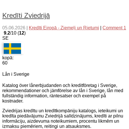
Kredīti Zviedrijā
05.06.2026
|
Kredīti Eiropā - Ziemeļi un Rietumi
|
Comment 1
9.2
/10 (
12
)
SE
kopā:
60
Lån i Sverige
Katalog över lånerbjudanden och kreditföretag i Sverige,
rekommendationer och jämförelse av lån i Sverige, lån med
fullständig information, räntesatser och exempel på
kostnader.
Zviedrijas kredītu un kredītkompāniju katalogs, ieteikumi un
kredīta piedāvājumu Zviedrijā salīdzinājums, kredīti ar pilnu
informāciju, aizdevuma noteikumiem, procentu likmēm un
izmaksu piemēriem, reitingi un atsauksmes.