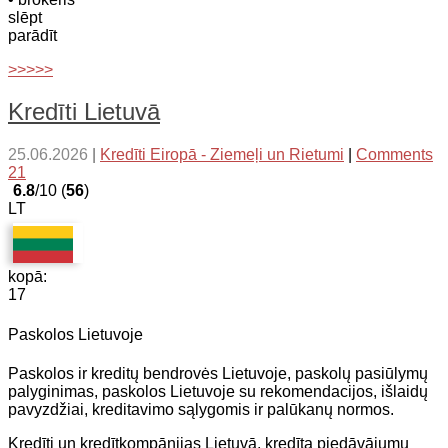
slēpt
parādīt
>>>>>
Kredīti Lietuvā
25.06.2026
|
Kredīti Eiropā - Ziemeļi un Rietumi
|
Comments
21
6.8
/10 (
56
)
LT
kopā:
17
Paskolos Lietuvoje
Paskolos ir kreditų bendrovės Lietuvoje, paskolų pasiūlymų
palyginimas, paskolos Lietuvoje su rekomendacijos, išlaidų
pavyzdžiai, kreditavimo sąlygomis ir palūkanų normos.
Kredīti un kredītkompānijas Lietuvā, kredīta piedāvājumu