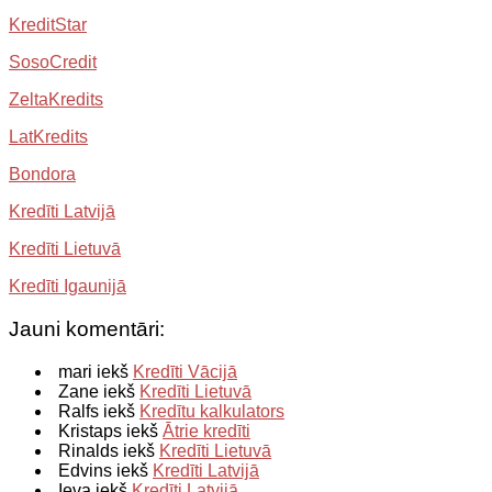
KreditStar
SosoCredit
ZeltaKredits
LatKredits
Bondora
Kredīti Latvijā
Kredīti Lietuvā
Kredīti Igaunijā
Jauni komentāri:
mari iekš
Kredīti Vācijā
Zane iekš
Kredīti Lietuvā
Ralfs iekš
Kredītu kalkulators
Kristaps iekš
Ātrie kredīti
Rinalds iekš
Kredīti Lietuvā
Edvins iekš
Kredīti Latvijā
Ieva iekš
Kredīti Latvijā