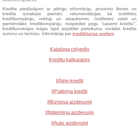
Kredīta piedāvājumi ar pilnīgu informāciju, procentu likmes un
kredīta izmaksas piemēri, rekomendācijas kā izvēlēties
kredītkompāniju, reitingi un atsauksmes. Izvēlieties valsti un
piemērotāko kredītkompāniju, nospiediet pogu "saņemt kredītu",
kredītkomānijas mājas lapā aizpildiet pieteikumu norādot kredīta
summu un termiņu. Informācija par
kreditēšanas veidiem
.
Kataloga ceļvedis
Kredītu kalkulators
#Ātrie kredīti
#Patēriņa kredīti
#Biznesa aizdevumi
#Ilgtermiņa aizdevumi
#Auto aizdevumi