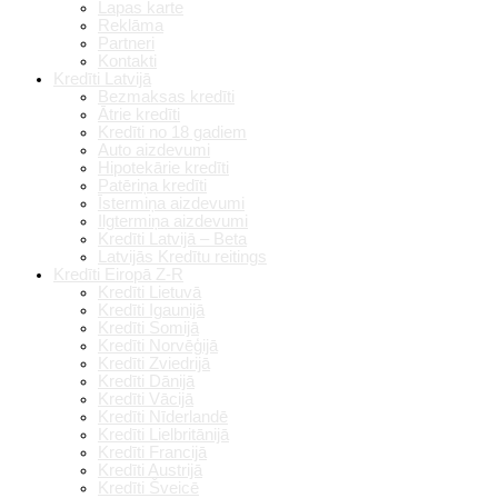
Lapas karte
Reklāma
Partneri
Kontakti
Kredīti Latvijā
Bezmaksas kredīti
Ātrie kredīti
Kredīti no 18 gadiem
Auto aizdevumi
Hipotekārie kredīti
Patēriņa kredīti
Īstermiņa aizdevumi
Ilgtermiņa aizdevumi
Kredīti Latvijā – Beta
Latvijās Kredītu reitings
Kredīti Eiropā Z-R
Kredīti Lietuvā
Kredīti Igaunijā
Kredīti Somijā
Kredīti Norvēģijā
Kredīti Zviedrijā
Kredīti Dānijā
Kredīti Vācijā
Kredīti Nīderlandē
Kredīti Lielbritānijā
Kredīti Francijā
Kredīti Austrijā
Kredīti Šveicē