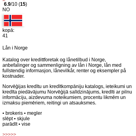
6.9
/10 (
15
)
NO
kopā:
41
Lån i Norge
Katalog over kredittforetak og lånetilbud i Norge,
anbefalinger og sammenligning av lån i Norge, lån med
fullstendig informasjon, lånevilkår, renter og eksempler på
kostnader.
Norvēģijas kredītu un kredītkompāniju katalogs, ieteikumi un
kredīta piedāvājumu Norvēģijā salīdzinājums, kredīti ar pilnu
informāciju, aizdevuma noteikumiem, procentu likmēm un
izmaksu piemēriem, reitingi un atsauksmes.
• brokeris
• megler
slēpt
• skjule
parādīt
• vise
>>>>>