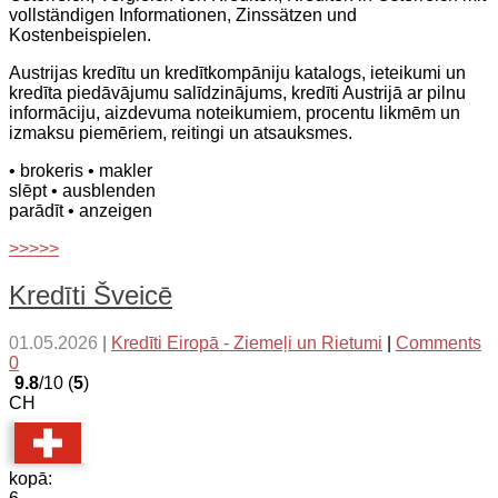
vollständigen Informationen, Zinssätzen und
Kostenbeispielen.
Austrijas kredītu un kredītkompāniju katalogs, ieteikumi un
kredīta piedāvājumu salīdzinājums, kredīti Austrijā ar pilnu
informāciju, aizdevuma noteikumiem, procentu likmēm un
izmaksu piemēriem, reitingi un atsauksmes.
• brokeris
• makler
slēpt
• ausblenden
parādīt
• anzeigen
>>>>>
Kredīti Šveicē
01.05.2026
|
Kredīti Eiropā - Ziemeļi un Rietumi
|
Comments
0
9.8
/10 (
5
)
CH
kopā: