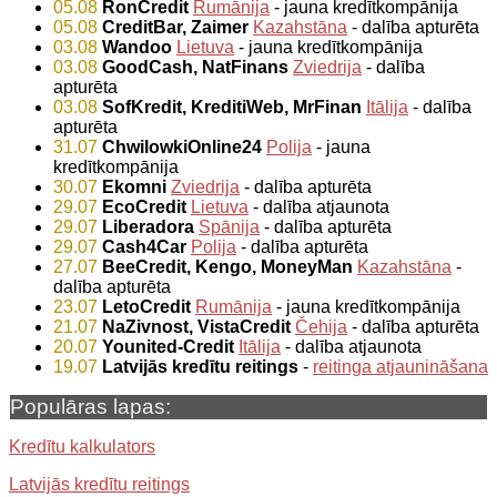
05.08
RonCredit
Rumānija
- jauna kredītkompānija
05.08
CreditBar, Zaimer
Kazahstāna
- dalība apturēta
03.08
Wandoo
Lietuva
- jauna kredītkompānija
03.08
GoodCash, NatFinans
Zviedrija
- dalība
apturēta
03.08
SofKredit, KreditiWeb, MrFinan
Itālija
- dalība
apturēta
31.07
ChwilowkiOnline24
Polija
- jauna
kredītkompānija
30.07
Ekomni
Zviedrija
- dalība apturēta
29.07
EcoCredit
Lietuva
- dalība atjaunota
29.07
Liberadora
Spānija
- dalība apturēta
29.07
Cash4Car
Polija
- dalība apturēta
27.07
BeeCredit, Kengo, MoneyMan
Kazahstāna
-
dalība apturēta
23.07
LetoCredit
Rumānija
- jauna kredītkompānija
21.07
NaZivnost, VistaCredit
Čehija
- dalība apturēta
20.07
Younited-Credit
Itālija
- dalība atjaunota
19.07
Latvijās kredītu reitings
-
reitinga atjaunināšana
Populāras lapas:
Kredītu kalkulators
Latvijās kredītu reitings