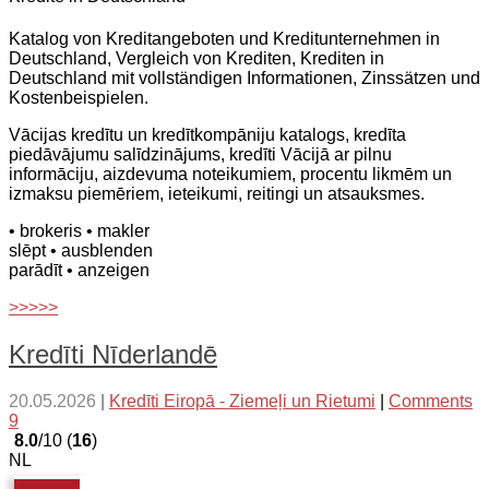
Katalog von Kreditangeboten und Kreditunternehmen in
Deutschland, Vergleich von Krediten, Krediten in
Deutschland mit vollständigen Informationen, Zinssätzen und
Kostenbeispielen.
Vācijas kredītu un kredītkompāniju katalogs, kredīta
piedāvājumu salīdzinājums, kredīti Vācijā ar pilnu
informāciju, aizdevuma noteikumiem, procentu likmēm un
izmaksu piemēriem, ieteikumi, reitingi un atsauksmes.
• brokeris
• makler
slēpt
• ausblenden
parādīt
• anzeigen
>>>>>
Kredīti Nīderlandē
20.05.2026
|
Kredīti Eiropā - Ziemeļi un Rietumi
|
Comments
9
8.0
/10 (
16
)
NL