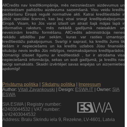
AllCredits nav kredītkompānija, mēs neizsniedzam aizdevumus un
nesniedzam palīdzību aizdevuma saņemšanā. Visu veidu kredītu
piešķiršanu Eiropā regulē normatīvie akti. Katrai kredītiestādei ir
jābūt speciālai licencei, kas ļauj viņai sniegt kredītpakalpojumus
Eiropā. Visam, ko Jūs varat izlasīt un atrast šajā mājas lapā ir
informatīvs raksturs, mēs nekādā gadījumā neiesakām un
neveicinām kredītu formēšanu. AllCredits administrācija nenes
nekādu atbildību par sekām, kuras var rasties izmantojot
kredītiestāžu pakalpojumus. Svarīgi ir saprast, ka kredīts Jums tik
tiešām ir nepieciešams un ka kredīts uzlabos Jūsu finansiālo
situāciju nevis ievilks Jūs milzīgos, neizmaksājamos kredītparādos.
Uzmanīgi izlasiet līgumu ar kredītiestādi , tur ir atrodama visa
nepieciešamā informācija, sekas un sodi gadījumā, ja kredīts nav
laicīgi samaksāts. Skaidri izvērtējiet savas iespējas un aizņemieties
apdomīgi!
Privātuma politika
|
Sīkdatņu politika
|
Impressum
Author:
Vitali Zayankouski
| Design:
ESWA IT
| Owner:
SIA
ESWA
SIA ESWA | Registry number:
42403044532 | VAT number:
LV42403044532
Address: Bralu Skrindu iela 9, Rezekne, LV-4601, Latvia