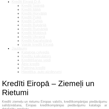
Kredīti Eiropā D-A
Kredīti Spānijā
Kredīti Itālijā
Kredīti Horvātijā
Kredīti Polijā
Kredīti Čehijā
Kredīti Bulgārijā
Kredīti Rumānijā
Kredīti Moldovā
Kredīti Ukrainā
Kredīti Kazahstānā
Vairāk kredīti Eiropā
Jautājumi
Kataloga ceļvedis
Kredītu kalkulators
Kreditēšanas veidi
Ātrie kredīti
Patēriņa kredīti
Hipotēka, auto aizdevumi
Kredīti Eiropā – Ziemeļi un
Rietumi
Kredīti ziemeļu un rietumu Eiropas valstīs, kredītkompānijas piedāvājumu
salīdzināšana, Eiropas kredītkompānijas piedāvājumu katalogs ar
detalizētu aprakstu.