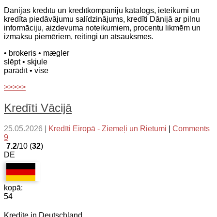
Dānijas kredītu un kredītkompāniju katalogs, ieteikumi un
kredīta piedāvājumu salīdzinājums, kredīti Dānijā ar pilnu
informāciju, aizdevuma noteikumiem, procentu likmēm un
izmaksu piemēriem, reitingi un atsauksmes.
• brokeris
• mægler
slēpt
• skjule
parādīt
• vise
>>>>>
Kredīti Vācijā
25.05.2026
|
Kredīti Eiropā - Ziemeļi un Rietumi
|
Comments
9
7.2
/10 (
32
)
DE
kopā:
54
Kredite in Deutschland