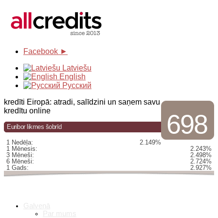
Facebook ►
Latviešu
English
Русский
kredīti Eiropā: atradi, salīdzini un saņem savu
kredītu online
698
Euribor likmes šobrīd
1 Nedēļa:
2.149%
1 Mēnesis:
2.243%
3 Mēneši:
2.498%
6 Mēneši:
2.724%
1 Gads:
2.927%
Galvenā
Par mums