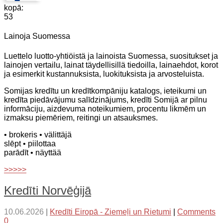
kopā:
53
Lainoja Suomessa
Luettelo luotto-yhtiöistä ja lainoista Suomessa, suositukset ja
lainojen vertailu, lainat täydellisillä tiedoilla, lainaehdot, korot
ja esimerkit kustannuksista, luokituksista ja arvosteluista.
Somijas kredītu un kredītkompāniju katalogs, ieteikumi un
kredīta piedāvājumu salīdzinājums, kredīti Somijā ar pilnu
informāciju, aizdevuma noteikumiem, procentu likmēm un
izmaksu piemēriem, reitingi un atsauksmes.
• brokeris
• välittäjä
slēpt
• piilottaa
parādīt
• näyttää
>>>>>
Kredīti Norvēģijā
10.06.2026
|
Kredīti Eiropā - Ziemeļi un Rietumi
|
Comments
0