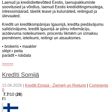
Laenud ja krediidiettevõtted Eestis, laenupakkumiste
soovitused ja võrdlus, laenud Eestis krediiditingimustega,
intressimäärad, täielik teave ja kulunäited, reitingud ja
ülevaated.
Kredīti un kredītkompānijas Igaunijā, kredīta piedāvājumu
salīdzinājums, kredīti Igaunijā ar pilnu informāciju,
aizdevuma noteikumiem, procentu likmēm un izmaksu
piemēriem, ieteikumi, reitingi un atsauksmes.
• brokeris
• maakler
slēpt
• peita
parādīt
• näidata
>>>>>
Kredīti Somijā
15.06.2026
|
Kredīti Eiropā - Ziemeļi un Rietumi
|
Comments
0
7.7
/10 (
26
)
FI