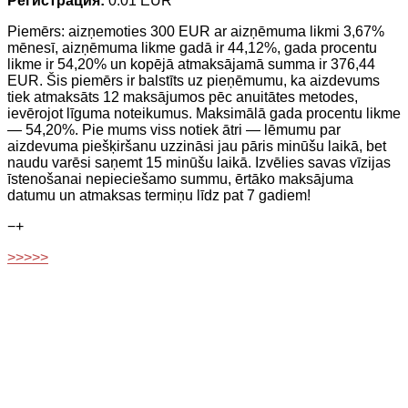
Регистрация:
0.01 EUR
Piemērs: aizņemoties 300 EUR ar aizņēmuma likmi 3,67%
mēnesī, aizņēmuma likme gadā ir 44,12%, gada procentu
likme ir 54,20% un kopējā atmaksājamā summa ir 376,44
EUR. Šis piemērs ir balstīts uz pieņēmumu, ka aizdevums
tiek atmaksāts 12 maksājumos pēc anuitātes metodes,
ievērojot līguma noteikumus. Maksimālā gada procentu likme
— 54,20%. Pie mums viss notiek ātri — lēmumu par
aizdevuma piešķiršanu uzzināsi jau pāris minūšu laikā, bet
naudu varēsi saņemt 15 minūšu laikā. Izvēlies savas vīzijas
īstenošanai nepieciešamo summu, ērtāko maksājuma
datumu un atmaksas termiņu līdz pat 7 gadiem!
−
+
>>>>>