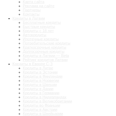
Карта сайта
Реклама на сайте
Партнеры
Контакты
Кредиты в Латвии
Бесплатные кредиты
Быстрые кредиты
Кредиты с 18 лет
Автокредиты
Ипотечные кредиты
Потребительские кредиты
Краткосрочные кредиты
Долгосрочные кредиты
Кредиты в Латвии — Beta
Рейтинг кредитов Латвии
Кредиты в Европе С-З
Кредиты в Литве
Кредиты в Эстонии
Кредиты в Финляндии
Кредиты в Норвегии
Кредиты в Швеции
Кредиты в Дании
Кредиты в Германии
Кредиты в Нидерландах
Кредиты в Великобритании
Кредиты во Франции
Кредиты в Австрии
Кредиты в Швейцарии