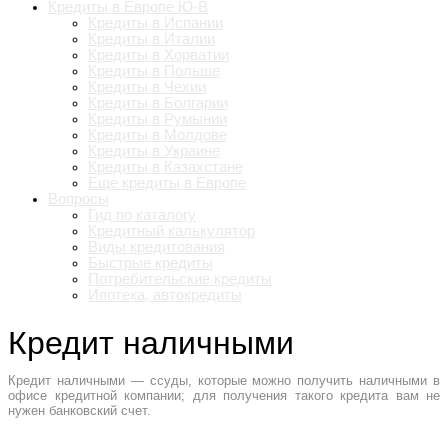
Кредиты в Европе Ю-В
Кредиты в Испании
Кредиты в Италии
Кредиты в Хорватии
Кредиты в Польше
Кредиты в Чехии
Кредиты в Болгарии
Кредиты в Румынии
Кредиты в Молдове
Кредиты в Украине
Кредиты в Казахстане
Еще кредиты в Европе
Вопросы
Гид по каталогу
Кредитный калькулятор
Виды кредитования
Быстрые кредиты
Потребительские кредиты
Ипотека, автокредиты
Кредит наличными
Кредит наличными — ссуды, которые можно получить наличными в
офисе кредитной компании; для получения такого кредита вам не
нужен банковский счет.