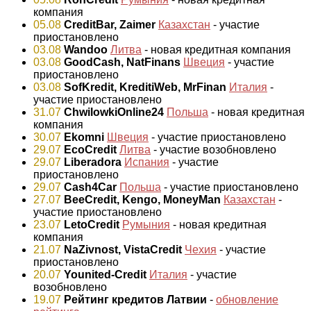
компания
05.08
CreditBar, Zaimer
Казахстан
- участие
приостановлено
03.08
Wandoo
Литва
- новая кредитная компания
03.08
GoodCash, NatFinans
Швеция
- участие
приостановлено
03.08
SofKredit, KreditiWeb, MrFinan
Италия
-
участие приостановлено
31.07
ChwilowkiOnline24
Польша
- новая кредитная
компания
30.07
Ekomni
Швеция
- участие приостановлено
29.07
EcoCredit
Литва
- участие возобновлено
29.07
Liberadora
Испания
- участие
приостановлено
29.07
Cash4Car
Польша
- участие приостановлено
27.07
BeeCredit, Kengo, MoneyMan
Казахстан
-
участие приостановлено
23.07
LetoCredit
Румыния
- новая кредитная
компания
21.07
NaZivnost, VistaCredit
Чехия
- участие
приостановлено
20.07
Younited-Credit
Италия
- участие
возобновлено
19.07
Рейтинг кредитов Латвии
-
обновление