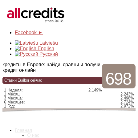
Facebook ►
Latviešu
English
Русский
кредиты в Европе: найди, сравни и получи
кредит онлайн
698
Ставки Euribor сейчас
1 Неделя:
2.149%
1 Месяц:
2.243%
3 Месяца:
2.498%
6 Месяцев:
2.724%
1 Год:
2.972%
Главная
О нас