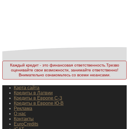
Каждый кредит - это финансовая ответственность.Трезво
оценивайте свои возможности, занимайте ответственно!
Внимательно ознакомьтесь со всеми нюансами.
Карта сайта
Кредиты в Латвии
Кредиты в Европе С-З
Кредиты в Европе Ю-В
Реклама
О нас
Контакты
EuroCredits