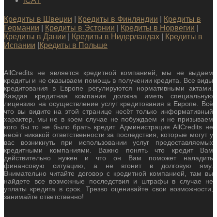
iCAT
Кредиты в Швеции
|
Кредиты в Финляндии
|
Кредиты в
Германии
|
Кредиты в Эстонии
|
Кредиты в Норвегии
|
Кредиты в Дании
|
Кредиты в Нидерландах
|
Кредиты в
Испании
|
Кредиты в Польше
AllCredits не является кредитной компанией, мы не выдаем
кредиты и не оказываем помощь в получении кредита. Все виды
кредитования в Европе регулируются нормативными актами.
Каждая кредитная компания должна иметь специальную
лицензию на осуществление услуг кредитования в Европе. Всё
что вы видите на этой странице несёт только информативный
характер, мы не в коем случае не побуждаем и не призываем
кого бы то не было брать кредит. Администрация AllCredits не
несёт никакой ответственности за последствия, которые могут у
вас возникнуть при использовании услуг предоставляемых
кредитными компаниями. Важно понять что кредит Вам
действительно нужен и что он Вам поможет наладить
финансовую ситуацию, а не вгонит в долговую яму.
Внимательно читайте договор с кредитной компанией, там вы
найдете все возможные последствия и штрафы в случае не
уплаты кредита в срок. Трезво оценивайте свои возможности,
занимайте ответственно!