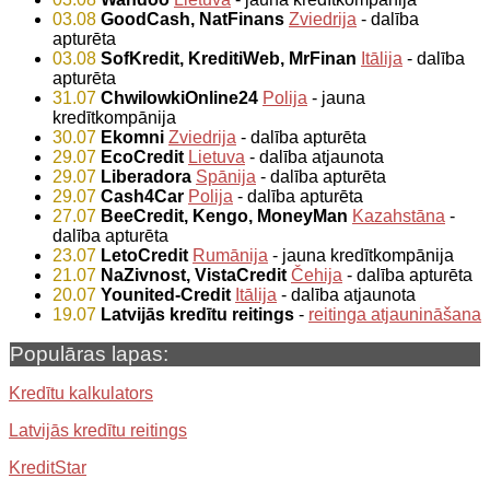
03.08
GoodCash, NatFinans
Zviedrija
- dalība
apturēta
03.08
SofKredit, KreditiWeb, MrFinan
Itālija
- dalība
apturēta
31.07
ChwilowkiOnline24
Polija
- jauna
kredītkompānija
30.07
Ekomni
Zviedrija
- dalība apturēta
29.07
EcoCredit
Lietuva
- dalība atjaunota
29.07
Liberadora
Spānija
- dalība apturēta
29.07
Cash4Car
Polija
- dalība apturēta
27.07
BeeCredit, Kengo, MoneyMan
Kazahstāna
-
dalība apturēta
23.07
LetoCredit
Rumānija
- jauna kredītkompānija
21.07
NaZivnost, VistaCredit
Čehija
- dalība apturēta
20.07
Younited-Credit
Itālija
- dalība atjaunota
19.07
Latvijās kredītu reitings
-
reitinga atjaunināšana
Populāras lapas:
Kredītu kalkulators
Latvijās kredītu reitings
KreditStar