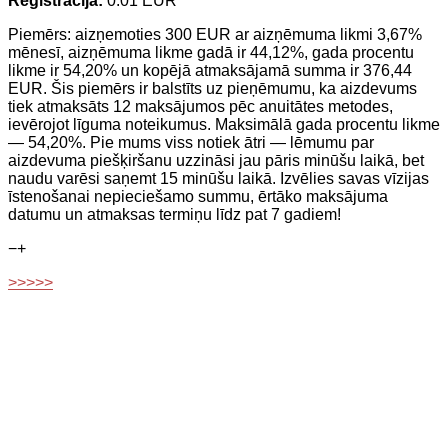
Reģistrācija:
0.01 EUR
Piemērs: aizņemoties 300 EUR ar aizņēmuma likmi 3,67%
mēnesī, aizņēmuma likme gadā ir 44,12%, gada procentu
likme ir 54,20% un kopējā atmaksājamā summa ir 376,44
EUR. Šis piemērs ir balstīts uz pieņēmumu, ka aizdevums
tiek atmaksāts 12 maksājumos pēc anuitātes metodes,
ievērojot līguma noteikumus. Maksimālā gada procentu likme
— 54,20%. Pie mums viss notiek ātri — lēmumu par
aizdevuma piešķiršanu uzzināsi jau pāris minūšu laikā, bet
naudu varēsi saņemt 15 minūšu laikā. Izvēlies savas vīzijas
īstenošanai nepieciešamo summu, ērtāko maksājuma
datumu un atmaksas termiņu līdz pat 7 gadiem!
−
+
>>>>>