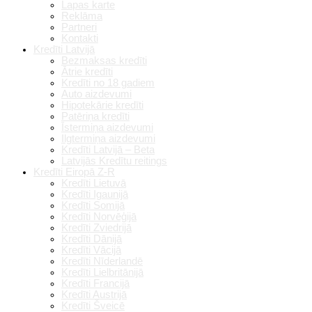
Lapas karte
Reklāma
Partneri
Kontakti
Kredīti Latvijā
Bezmaksas kredīti
Ātrie kredīti
Kredīti no 18 gadiem
Auto aizdevumi
Hipotekārie kredīti
Patēriņa kredīti
Īstermiņa aizdevumi
Ilgtermiņa aizdevumi
Kredīti Latvijā – Beta
Latvijās Kredītu reitings
Kredīti Eiropā Z-R
Kredīti Lietuvā
Kredīti Igaunijā
Kredīti Somijā
Kredīti Norvēģijā
Kredīti Zviedrijā
Kredīti Dānijā
Kredīti Vācijā
Kredīti Nīderlandē
Kredīti Lielbritānijā
Kredīti Francijā
Kredīti Austrijā
Kredīti Šveicē