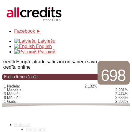
Facebook ►
Latviešu
English
Русский
kredīti Eiropā: atradi, salīdzini un saņem savu
kredītu online
698
Euribor likmes šobrīd
1 Nedēļa:
2.132%
1 Mēnesis:
2.201%
3 Mēneši:
2.474%
6 Mēneši:
2.683%
1 Gads:
2.898%
Galvenā
Par mums