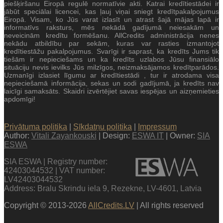
piešķiršanu Eiropā regulē normatīvie akti. Katrai kredītiestādei ir
jābūt speciālai licencei, kas ļauj viņai sniegt kredītpakalpojumus
Eiropā. Visam, ko Jūs varat izlasīt un atrast šajā mājas lapā ir
informatīvs raksturs, mēs nekādā gadījumā neiesakām un
neveicinām kredītu formēšanu. AllCredits administrācija nenes
nekādu atbildību par sekām, kuras var rasties izmantojot
kredītiestāžu pakalpojumus. Svarīgi ir saprast, ka kredīts Jums tik
tiešām ir nepieciešams un ka kredīts uzlabos Jūsu finansiālo
situāciju nevis ievilks Jūs milzīgos, neizmaksājamos kredītparādos.
Uzmanīgi izlasiet līgumu ar kredītiestādi , tur ir atrodama visa
nepieciešamā informācija, sekas un sodi gadījumā, ja kredīts nav
laicīgi samaksāts. Skaidri izvērtējiet savas iespējas un aizņemieties
apdomīgi!
Privātuma politika
|
Sīkdatņu politika
|
Impressum
Author:
Vitali Zayankouski
| Design:
ESWA IT
| Owner:
SIA
ESWA
SIA ESWA | Registry number:
42403044532 | VAT number:
LV42403044532
Address: Bralu Skrindu iela 9, Rezekne, LV-4601, Latvia
Copyright © 2013-2026
AllCredits.LV
| All rights reserved