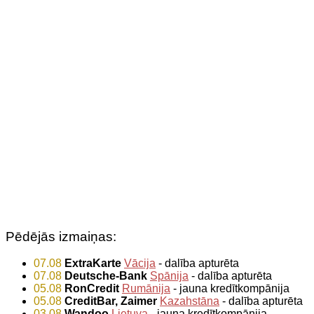
Pēdējās izmaiņas:
07.08
ExtraKarte
Vācija
- dalība apturēta
07.08
Deutsche-Bank
Spānija
- dalība apturēta
05.08
RonCredit
Rumānija
- jauna kredītkompānija
05.08
CreditBar, Zaimer
Kazahstāna
- dalība apturēta
03.08
Wandoo
Lietuva
- jauna kredītkompānija