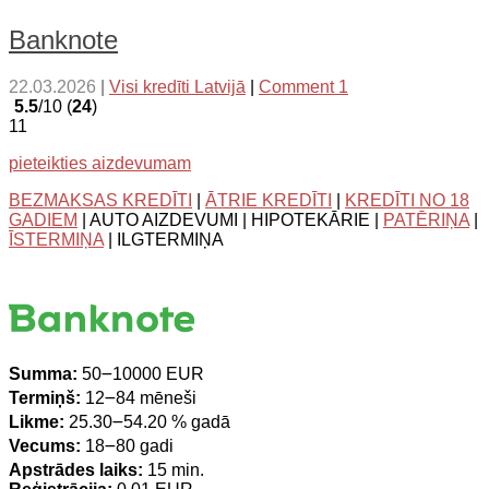
Banknote
22.03.2026
|
Visi kredīti Latvijā
|
Comment 1
5.5
/10 (
24
)
11
pieteikties aizdevumam
BEZMAKSAS KREDĪTI
|
ĀTRIE KREDĪTI
|
KREDĪTI NO 18
GADIEM
| AUTO AIZDEVUMI | HIPOTEKĀRIE |
PATĒRIŅA
|
ĪSTERMIŅA
| ILGTERMIŅA
Summa:
50౼10000 EUR
Termiņš:
12౼84 mēneši
Likme:
25.30౼54.20 % gadā
Vecums:
18౼80 gadi
Apstrādes laiks:
15 min.