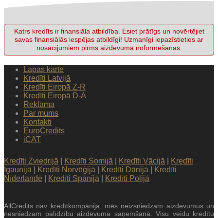
Katrs kredīts ir finansiāla atbildība. Esiet prātīgs un novērtējiet
savas finansiālās iespējas atbildīgi! Uzmanīgi iepazīstieties ar
nosacījumiem pirms aizdevuma noformēšanas.
Lapas karte
Kredīti Latvijā
Kredīti Eiropā Z-R
Kredīti Eiropā D-A
Reklāma
Par mums
Kontakti
EuroCredits
iCAT
Kredīti Zviedrijā
|
Kredīti Somijā
|
Kredīti Vācijā
|
Kredīti
Igaunijā
|
Kredīti Norvēģijā
|
Kredīti Dānijā
|
Kredīti
Nīderlandē
|
Kredīti Spānijā
|
Kredīti Polijā
AllCredits nav kredītkompānija, mēs neizsniedzam aizdevumus un
nesniedzam palīdzību aizdevuma saņemšanā. Visu veidu kredītu