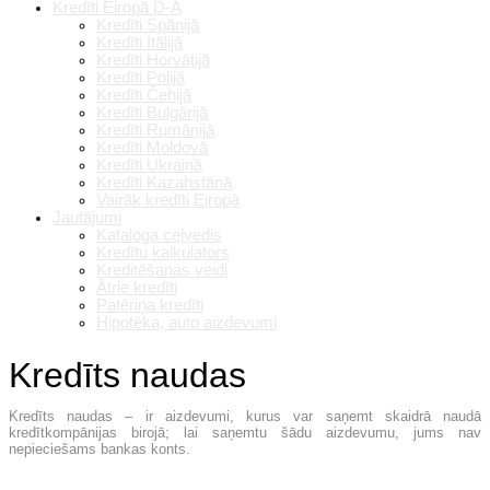
Kredīti Eiropā D-A
Kredīti Spānijā
Kredīti Itālijā
Kredīti Horvātijā
Kredīti Polijā
Kredīti Čehijā
Kredīti Bulgārijā
Kredīti Rumānijā
Kredīti Moldovā
Kredīti Ukrainā
Kredīti Kazahstānā
Vairāk kredīti Eiropā
Jautājumi
Kataloga ceļvedis
Kredītu kalkulators
Kreditēšanas veidi
Ātrie kredīti
Patēriņa kredīti
Hipotēka, auto aizdevumi
Kredīts naudas
Kredīts naudas – ir aizdevumi, kurus var saņemt skaidrā naudā
kredītkompānijas birojā; lai saņemtu šādu aizdevumu, jums nav
nepieciešams bankas konts.