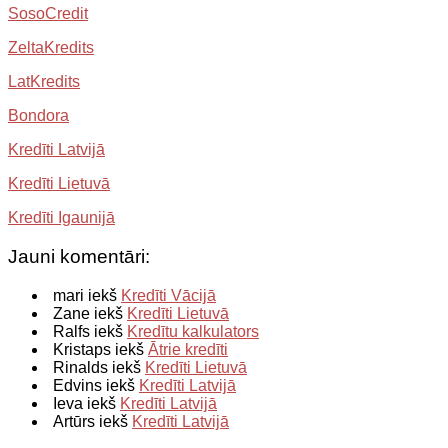
SosoCredit
ZeltaKredits
LatKredits
Bondora
Kredīti Latvijā
Kredīti Lietuvā
Kredīti Igaunijā
Jauni komentāri:
mari iekš
Kredīti Vācijā
Zane iekš
Kredīti Lietuvā
Ralfs iekš
Kredītu kalkulators
Kristaps iekš
Ātrie kredīti
Rinalds iekš
Kredīti Lietuvā
Edvins iekš
Kredīti Latvijā
Ieva iekš
Kredīti Latvijā
Artūrs iekš
Kredīti Latvijā