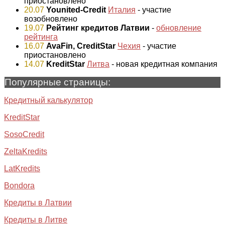
приостановлено
20.07
Younited-Credit
Италия
- участие
возобновлено
19.07
Рейтинг кредитов Латвии
-
обновление
рейтинга
16.07
AvaFin, CreditStar
Чехия
- участие
приостановлено
14.07
KreditStar
Литва
- новая кредитная компания
Популярные страницы:
Кредитный калькулятор
KreditStar
SosoCredit
ZeltaKredits
LatKredits
Bondora
Кредиты в Латвии
Кредиты в Литве