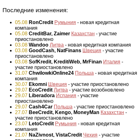
Последние изменения:
05.08
RonCredit
Румыния
- новая кредитная
компания
05.08
CreditBar, Zaimer
Казахстан
- участие
приостановлено
03.08
Wandoo
Литва
- новая кредитная компания
03.08
GoodCash, NatFinans
Швеция
- участие
приостановлено
03.08
SofKredit, KreditiWeb, MrFinan
Италия
-
участие приостановлено
31.07
ChwilowkiOnline24
Польша
- новая кредитная
компания
30.07
Ekomni
Швеция
- участие приостановлено
29.07
EcoCredit
Литва
- участие возобновлено
29.07
Liberadora
Испания
- участие
приостановлено
29.07
Cash4Car
Польша
- участие приостановлено
27.07
BeeCredit, Kengo, MoneyMan
Казахстан
-
участие приостановлено
23.07
LetoCredit
Румыния
- новая кредитная
компания
21.07
NaZivnost, VistaCredit
Чехия
- участие