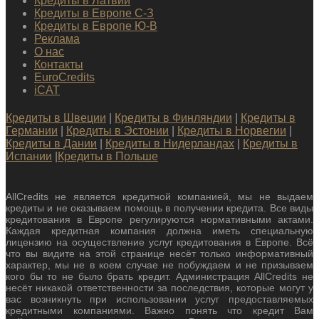
Кредиты в Латвии
Кредиты в Европе С-З
Кредиты в Европе Ю-В
Реклама
О нас
Контакты
EuroCredits
iCAT
Кредиты в Швеции
|
Кредиты в Финляндии
|
Кредиты в
Германии
|
Кредиты в Эстонии
|
Кредиты в Норвегии
|
Кредиты в Дании
|
Кредиты в Нидерландах
|
Кредиты в
Испании
|
Кредиты в Польше
AllCredits не является кредитной компанией, мы не выдаем
кредиты и не оказываем помощь в получении кредита. Все виды
кредитования в Европе регулируются нормативными актами.
Каждая кредитная компания должна иметь специальную
лицензию на осуществление услуг кредитования в Европе. Всё
что вы видите на этой странице несёт только информативный
характер, мы не в коем случае не побуждаем и не призываем
кого бы то не было брать кредит. Администрация AllCredits не
несёт никакой ответственности за последствия, которые могут у
вас возникнуть при использовании услуг предоставляемых
кредитными компаниями. Важно понять что кредит Вам