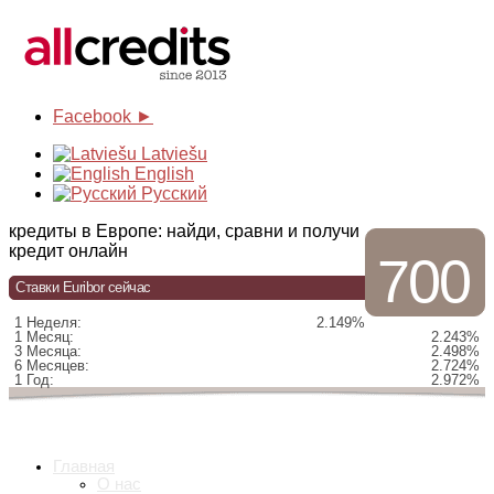
Facebook ►
Latviešu
English
Русский
кредиты в Европе: найди, сравни и получи
кредит онлайн
700
Ставки Euribor сейчас
1 Неделя:
2.149%
1 Месяц:
2.243%
3 Месяца:
2.498%
6 Месяцев:
2.724%
1 Год:
2.972%
Главная
О нас