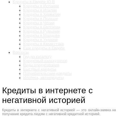
Кредиты в Европе Ю-В
Кредиты в Испании
Кредиты в Италии
Кредиты в Хорватии
Кредиты в Польше
Кредиты в Чехии
Кредиты в Болгарии
Кредиты в Румынии
Кредиты в Молдове
Кредиты в Украине
Кредиты в Казахстане
Еще кредиты в Европе
Вопросы
Гид по каталогу
Кредитный калькулятор
Виды кредитования
Быстрые кредиты
Потребительские кредиты
Ипотека, автокредиты
Кредиты в интернете с
негативной историей
Кредиты в интернете с негативной историей — это онлайн-заявка на
получение кредита людям с негативной кредитной историей.