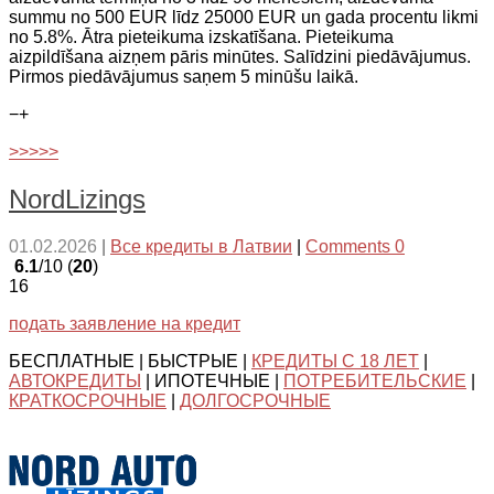
summu no 500 EUR līdz 25000 EUR un gada procentu likmi
no 5.8%. Ātra pieteikuma izskatīšana. Pieteikuma
aizpildīšana aizņem pāris minūtes. Salīdzini piedāvājumus.
Pirmos piedāvājumus saņem 5 minūšu laikā.
−
+
>>>>>
NordLizings
01.02.2026
|
Все кредиты в Латвии
|
Comments 0
6.1
/10 (
20
)
16
подать заявление на кредит
БЕСПЛАТНЫЕ | БЫСТРЫЕ |
КРЕДИТЫ С 18 ЛЕТ
|
АВТОКРЕДИТЫ
| ИПОТЕЧНЫЕ |
ПОТРЕБИТЕЛЬСКИЕ
|
КРАТКОСРОЧНЫЕ
|
ДОЛГОСРОЧНЫЕ