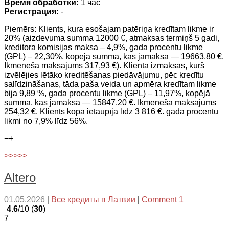
Время обработки:
1 час
Регистрация:
-
Piemērs: Klients, kura esošajam patēriņa kredītam likme ir
20% (aizdevuma summa 12000 €, atmaksas termiņš 5 gadi,
kreditora komisijas maksa – 4,9%, gada procentu likme
(GPL) – 22,30%, kopējā summa, kas jāmaksā — 19663,80 €.
Ikmēneša maksājums 317,93 €). Klienta izmaksas, kurš
izvēlējies lētāko kreditēšanas piedāvājumu, pēc kredītu
salīdzināšanas, tāda paša veida un apmēra kredītam likme
bija 9,89 %, gada procentu likme (GPL) – 11,97%, kopējā
summa, kas jāmaksā — 15847,20 €. Ikmēneša maksājums
254,32 €. Klients kopā ietaupīja līdz 3 816 €. gada procentu
likmi no 7,9% līdz 56%.
−
+
>>>>>
Altero
01.05.2026
|
Все кредиты в Латвии
|
Comment 1
4.6
/10 (
30
)
7