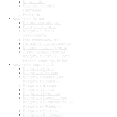
Карта сайта
Реклама на сайте
Партнеры
Контакты
Кредиты в Латвии
Бесплатные кредиты
Быстрые кредиты
Кредиты с 18 лет
Автокредиты
Ипотечные кредиты
Потребительские кредиты
Краткосрочные кредиты
Долгосрочные кредиты
Кредиты в Латвии — Beta
Рейтинг кредитов Латвии
Кредиты в Европе С-З
Кредиты в Литве
Кредиты в Эстонии
Кредиты в Финляндии
Кредиты в Норвегии
Кредиты в Швеции
Кредиты в Дании
Кредиты в Германии
Кредиты в Нидерландах
Кредиты в Великобритании
Кредиты во Франции
Кредиты в Австрии
Кредиты в Швейцарии