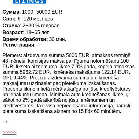
Сумма:
1000౼50000 EUR
Срок:
6౼120 месяцев
Ставка:
2౼30 % годовая
Возраст:
18౼65 лет
Время обработки:
30 мин.
Регистрация:
-
Piemērs: aizdevuma summa 5000 EUR, atmaksas termiņš
48 mēneši, komisijas maksa par līguma noformēšanu 100
EUR, fiksētā aizņēmuma likme 7.9% gadā, kopējā atmaksas
summa 5962.72 EUR, Ikmēneša maksājums 122.14 EUR,
GPL 9.44%. Precīzu aizdevuma summu un ikmēneša
maksājumu uzzināsiet pēc pieteikuma izskatīšanas.
Procentu likme ir lielā mērā atkarīga no jūsu kredītvēstures
un ienākumu līmeņa. Minimālā auto kreditēšanas likme ir,
sākot no 2% gadā atkarībā no jūsu ieņēmumiem un
kredītvēstures. Ja ir visa nepieciešamā informācija, parasti
pieteikuma izskatīšana aizņem no 15 līdz 60 minūtēm.
−
+
>>>>>