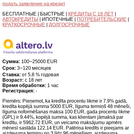
подать заявление на кредит
БЕСПЛАТНЫЕ | БЫСТРЫЕ |
КРЕДИТЫ С 18 ЛЕТ
|
АВТОКРЕДИТЫ
| ИПОТЕЧНЫЕ |
ПОТРЕБИТЕЛЬСКИЕ
|
КРАТКОСРОЧНЫЕ
|
ДОЛГОСРОЧНЫЕ
Сумма:
100౼25000 EUR
Срок:
3౼120 месяцев
Ставка:
от 5.8 % годовая
Возраст:
с 18 лет
Время обработки:
1 час
Регистрация:
-
Piemērs: Pieņemot, ka kredīta procentu likme ir 7.9% gadā,
kredīta kopējā summa 5000 EUR, līguma termiņš 48 mēneši,
līguma noformēšanas maksa 100 EUR, gada procentu likme
(GPL) ir 9.44%, kopējā summa, kas klientam jāmaksā par
kredītu, ir 5962.72 EUR, un veicamo maksājumu apmērs
mēnesī sastāda 122.14 EUR. Patēriņa kredīts ir pieejams ar
aizdevuma termiņu no 3 līdz 96 mēnešiem, aizdevuma