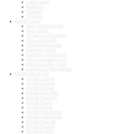
Lapas karte
Reklāma
Partneri
Kontakti
Kredīti Latvijā
Bezmaksas kredīti
Ātrie kredīti
Kredīti no 18 gadiem
Auto aizdevumi
Hipotekārie kredīti
Patēriņa kredīti
Īstermiņa aizdevumi
Ilgtermiņa aizdevumi
Kredīti Latvijā – Beta
Latvijās Kredītu reitings
Kredīti Eiropā Z-R
Kredīti Lietuvā
Kredīti Igaunijā
Kredīti Somijā
Kredīti Norvēģijā
Kredīti Zviedrijā
Kredīti Dānijā
Kredīti Vācijā
Kredīti Nīderlandē
Kredīti Lielbritānijā
Kredīti Francijā
Kredīti Austrijā
Kredīti Šveicē