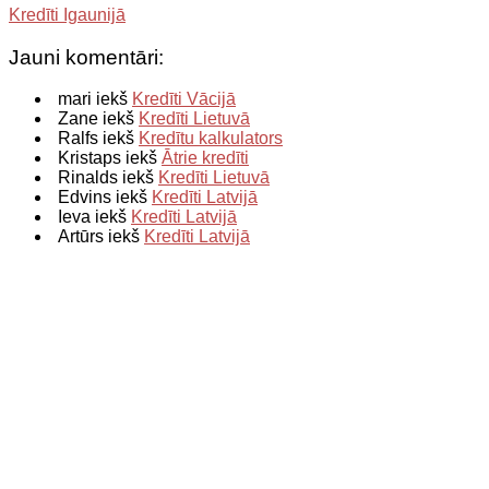
Kredīti Igaunijā
Jauni komentāri:
mari iekš
Kredīti Vācijā
Zane iekš
Kredīti Lietuvā
Ralfs iekš
Kredītu kalkulators
Kristaps iekš
Ātrie kredīti
Rinalds iekš
Kredīti Lietuvā
Edvins iekš
Kredīti Latvijā
Ieva iekš
Kredīti Latvijā
Artūrs iekš
Kredīti Latvijā