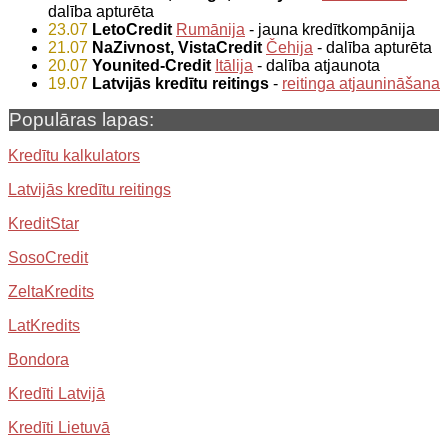
dalība apturēta
23.07
LetoCredit
Rumānija
- jauna kredītkompānija
21.07
NaZivnost, VistaCredit
Čehija
- dalība apturēta
20.07
Younited-Credit
Itālija
- dalība atjaunota
19.07
Latvijās kredītu reitings
-
reitinga atjaunināšana
Populāras lapas:
Kredītu kalkulators
Latvijās kredītu reitings
KreditStar
SosoCredit
ZeltaKredits
LatKredits
Bondora
Kredīti Latvijā
Kredīti Lietuvā