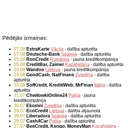
Pēdējās izmaiņas:
07.08
ExtraKarte
Vācija
- dalība apturēta
07.08
Deutsche-Bank
Spānija
- dalība apturēta
05.08
RonCredit
Rumānija
- jauna kredītkompānija
05.08
CreditBar, Zaimer
Kazahstāna
- dalība apturēta
03.08
Wandoo
Lietuva
- jauna kredītkompānija
03.08
GoodCash, NatFinans
Zviedrija
- dalība
apturēta
03.08
SofKredit, KreditiWeb, MrFinan
Itālija
- dalība
apturēta
31.07
ChwilowkiOnline24
Polija
- jauna
kredītkompānija
30.07
Ekomni
Zviedrija
- dalība apturēta
29.07
EcoCredit
Lietuva
- dalība atjaunota
29.07
Liberadora
Spānija
- dalība apturēta
29.07
Cash4Car
Polija
- dalība apturēta
27.07
BeeCredit, Kengo, MoneyMan
Kazahstāna
-