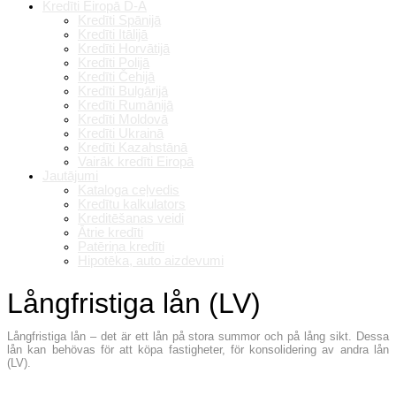
Kredīti Eiropā D-A
Kredīti Spānijā
Kredīti Itālijā
Kredīti Horvātijā
Kredīti Polijā
Kredīti Čehijā
Kredīti Bulgārijā
Kredīti Rumānijā
Kredīti Moldovā
Kredīti Ukrainā
Kredīti Kazahstānā
Vairāk kredīti Eiropā
Jautājumi
Kataloga ceļvedis
Kredītu kalkulators
Kreditēšanas veidi
Ātrie kredīti
Patēriņa kredīti
Hipotēka, auto aizdevumi
Långfristiga lån (LV)
Långfristiga lån – det är ett lån på stora summor och på lång sikt. Dessa
lån kan behövas för att köpa fastigheter, för konsolidering av andra lån
(LV).