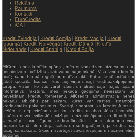
Reklāma
Par mums
Kontakti
EuroCredits
iCAT
Kredīti Zviedrijā
|
Kredīti Somijā
|
Kredīti Vācijā
|
Kredīti
Igaunijā
|
Kredīti Norvēģijā
|
Kredīti Dānijā
|
Kredīti
Nīderlandē
|
Kredīti Spānijā
|
Kredīti Polijā
AllCredits nav kredītkompānija, mēs neizsniedzam aizdevumus un
nesniedzam palīdzību aizdevuma saņemšanā. Visu veidu kredītu
piešķiršanu Eiropā regulē normatīvie akti. Katrai kredītiestādei ir
jābūt speciālai licencei, kas ļauj viņai sniegt kredītpakalpojumus
Eiropā. Visam, ko Jūs varat izlasīt un atrast šajā mājas lapā ir
informatīvs raksturs, mēs nekādā gadījumā neiesakām un
neveicinām kredītu formēšanu. AllCredits administrācija nenes
nekādu atbildību par sekām, kuras var rasties izmantojot
kredītiestāžu pakalpojumus. Svarīgi ir saprast, ka kredīts Jums tik
tiešām ir nepieciešams un ka kredīts uzlabos Jūsu finansiālo
situāciju nevis ievilks Jūs milzīgos, neizmaksājamos kredītparādos.
Uzmanīgi izlasiet līgumu ar kredītiestādi , tur ir atrodama visa
nepieciešamā informācija, sekas un sodi gadījumā, ja kredīts nav
laicīgi samaksāts. Skaidri izvērtējiet savas iespējas un aizņemieties
apdomīgi!