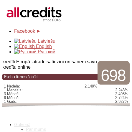
Facebook ►
Latviešu
English
Русский
kredīti Eiropā: atradi, salīdzini un saņem savu
kredītu online
698
Euribor likmes šobrīd
1 Nedēļa:
2.149%
1 Mēnesis:
2.243%
3 Mēneši:
2.498%
6 Mēneši:
2.724%
1 Gads:
2.927%
Galvenā
Par mums