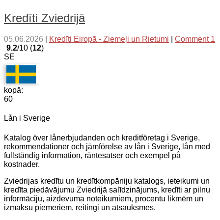
Kredīti Zviedrijā
05.06.2026
|
Kredīti Eiropā - Ziemeļi un Rietumi
|
Comment 1
9.2
/10 (
12
)
SE
kopā:
60
Lån i Sverige
Katalog över lånerbjudanden och kreditföretag i Sverige,
rekommendationer och jämförelse av lån i Sverige, lån med
fullständig information, räntesatser och exempel på
kostnader.
Zviedrijas kredītu un kredītkompāniju katalogs, ieteikumi un
kredīta piedāvājumu Zviedrijā salīdzinājums, kredīti ar pilnu
informāciju, aizdevuma noteikumiem, procentu likmēm un
izmaksu piemēriem, reitingi un atsauksmes.