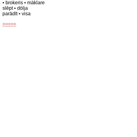
• brokeris
• mäklare
slēpt
• dölja
parādīt
• visa
>>>>>