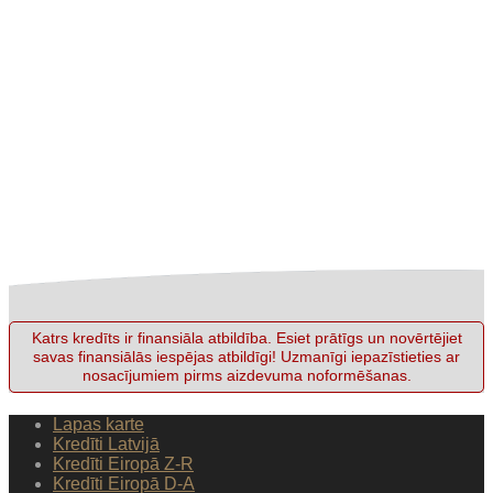
Katrs kredīts ir finansiāla atbildība. Esiet prātīgs un novērtējiet
savas finansiālās iespējas atbildīgi! Uzmanīgi iepazīstieties ar
nosacījumiem pirms aizdevuma noformēšanas.
Lapas karte
Kredīti Latvijā
Kredīti Eiropā Z-R
Kredīti Eiropā D-A