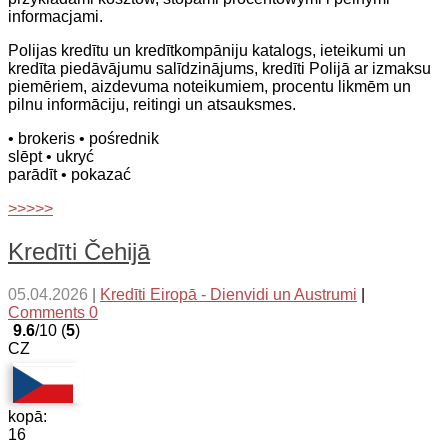
informacjami.
Polijas kredītu un kredītkompāniju katalogs, ieteikumi un
kredīta piedāvājumu salīdzinājums, kredīti Polijā ar izmaksu
piemēriem, aizdevuma noteikumiem, procentu likmēm un
pilnu informāciju, reitingi un atsauksmes.
• brokeris
• pośrednik
slēpt
• ukryć
parādīt
• pokazać
>>>>>
Kredīti Čehijā
05.04.2026
|
Kredīti Eiropā - Dienvidi un Austrumi
|
Comments 0
9.6
/10 (
5
)
CZ
kopā:
16