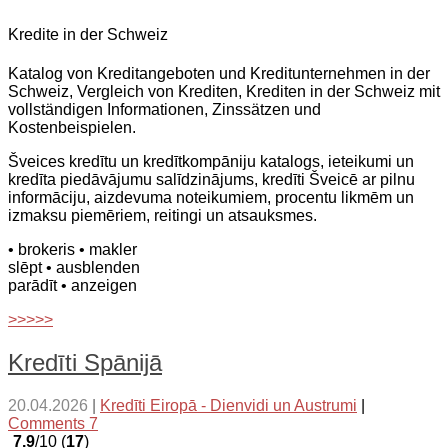
Kredite in der Schweiz
Katalog von Kreditangeboten und Kreditunternehmen in der
Schweiz, Vergleich von Krediten, Krediten in der Schweiz mit
vollständigen Informationen, Zinssätzen und
Kostenbeispielen.
Šveices kredītu un kredītkompāniju katalogs, ieteikumi un
kredīta piedāvājumu salīdzinājums, kredīti Šveicē ar pilnu
informāciju, aizdevuma noteikumiem, procentu likmēm un
izmaksu piemēriem, reitingi un atsauksmes.
• brokeris
• makler
slēpt
• ausblenden
parādīt
• anzeigen
>>>>>
Kredīti Spānijā
20.04.2026
|
Kredīti Eiropā - Dienvidi un Austrumi
|
Comments 7
7.9
/10 (
17
)