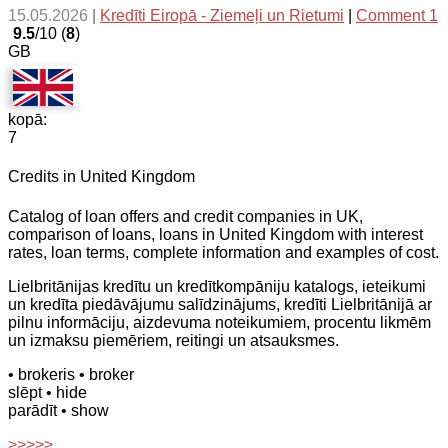
15.05.2026
|
Kredīti Eiropā - Ziemeļi un Rietumi
|
Comment 1
9.5
/10 (
8
)
GB
kopā:
7
Credits in United Kingdom
Catalog of loan offers and credit companies in UK,
comparison of loans, loans in United Kingdom with interest
rates, loan terms, complete information and examples of cost.
Lielbritānijas kredītu un kredītkompāniju katalogs, ieteikumi
un kredīta piedāvājumu salīdzinājums, kredīti Lielbritānijā ar
pilnu informāciju, aizdevuma noteikumiem, procentu likmēm
un izmaksu piemēriem, reitingi un atsauksmes.
• brokeris
• broker
slēpt
• hide
parādīt
• show
>>>>>