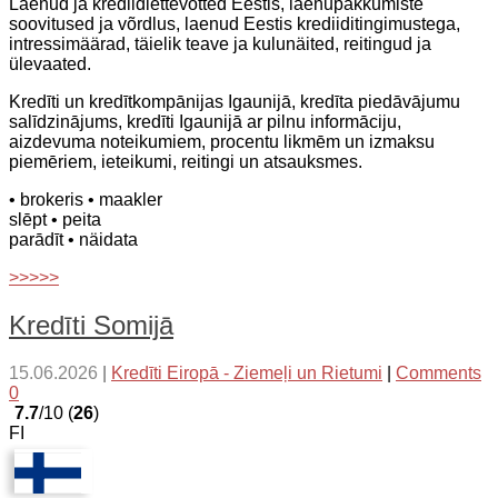
Laenud ja krediidiettevõtted Eestis, laenupakkumiste
soovitused ja võrdlus, laenud Eestis krediiditingimustega,
intressimäärad, täielik teave ja kulunäited, reitingud ja
ülevaated.
Kredīti un kredītkompānijas Igaunijā, kredīta piedāvājumu
salīdzinājums, kredīti Igaunijā ar pilnu informāciju,
aizdevuma noteikumiem, procentu likmēm un izmaksu
piemēriem, ieteikumi, reitingi un atsauksmes.
• brokeris
• maakler
slēpt
• peita
parādīt
• näidata
>>>>>
Kredīti Somijā
15.06.2026
|
Kredīti Eiropā - Ziemeļi un Rietumi
|
Comments
0
7.7
/10 (
26
)
FI