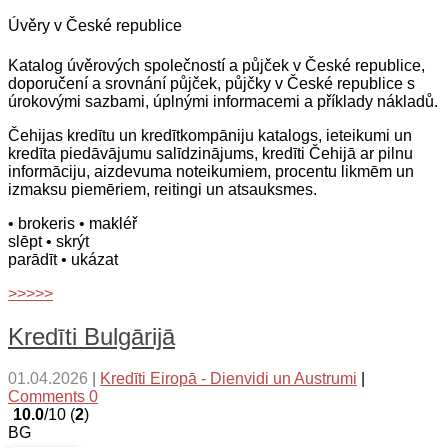
Úvěry v České republice
Katalog úvěrových společností a půjček v České republice,
doporučení a srovnání půjček, půjčky v České republice s
úrokovými sazbami, úplnými informacemi a příklady nákladů.
Čehijas kredītu un kredītkompāniju katalogs, ieteikumi un
kredīta piedāvājumu salīdzinājums, kredīti Čehijā ar pilnu
informāciju, aizdevuma noteikumiem, procentu likmēm un
izmaksu piemēriem, reitingi un atsauksmes.
• brokeris
• makléř
slēpt
• skrýt
parādīt
• ukázat
>>>>>
Kredīti Bulgārijā
01.04.2026
|
Kredīti Eiropā - Dienvidi un Austrumi
|
Comments 0
10.0
/10 (
2
)
BG