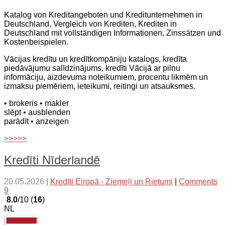
Katalog von Kreditangeboten und Kreditunternehmen in
Deutschland, Vergleich von Krediten, Krediten in
Deutschland mit vollständigen Informationen, Zinssätzen und
Kostenbeispielen.
Vācijas kredītu un kredītkompāniju katalogs, kredīta
piedāvājumu salīdzinājums, kredīti Vācijā ar pilnu
informāciju, aizdevuma noteikumiem, procentu likmēm un
izmaksu piemēriem, ieteikumi, reitingi un atsauksmes.
• brokeris
• makler
slēpt
• ausblenden
parādīt
• anzeigen
>>>>>
Kredīti Nīderlandē
20.05.2026
|
Kredīti Eiropā - Ziemeļi un Rietumi
|
Comments
9
8.0
/10 (
16
)
NL