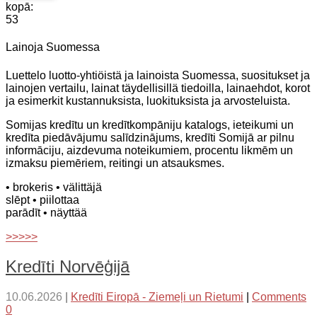
kopā:
53
Lainoja Suomessa
Luettelo luotto-yhtiöistä ja lainoista Suomessa, suositukset ja
lainojen vertailu, lainat täydellisillä tiedoilla, lainaehdot, korot
ja esimerkit kustannuksista, luokituksista ja arvosteluista.
Somijas kredītu un kredītkompāniju katalogs, ieteikumi un
kredīta piedāvājumu salīdzinājums, kredīti Somijā ar pilnu
informāciju, aizdevuma noteikumiem, procentu likmēm un
izmaksu piemēriem, reitingi un atsauksmes.
• brokeris
• välittäjä
slēpt
• piilottaa
parādīt
• näyttää
>>>>>
Kredīti Norvēģijā
10.06.2026
|
Kredīti Eiropā - Ziemeļi un Rietumi
|
Comments
0