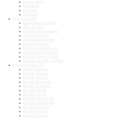
Lapas karte
Reklāma
Partneri
Kontakti
Kredīti Latvijā
Bezmaksas kredīti
Ātrie kredīti
Kredīti no 18 gadiem
Auto aizdevumi
Hipotekārie kredīti
Patēriņa kredīti
Īstermiņa aizdevumi
Ilgtermiņa aizdevumi
Kredīti Latvijā – Beta
Latvijās Kredītu reitings
Kredīti Eiropā Z-R
Kredīti Lietuvā
Kredīti Igaunijā
Kredīti Somijā
Kredīti Norvēģijā
Kredīti Zviedrijā
Kredīti Dānijā
Kredīti Vācijā
Kredīti Nīderlandē
Kredīti Lielbritānijā
Kredīti Francijā
Kredīti Austrijā
Kredīti Šveicē