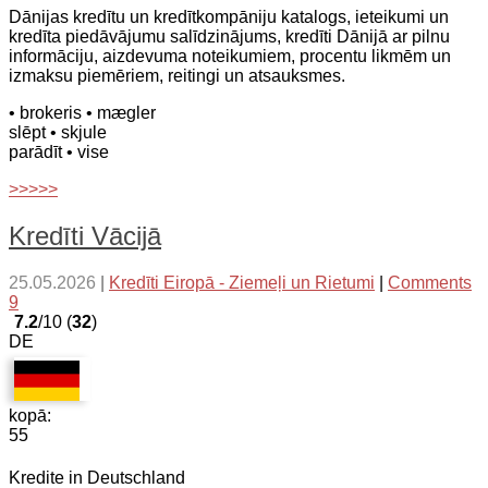
Dānijas kredītu un kredītkompāniju katalogs, ieteikumi un
kredīta piedāvājumu salīdzinājums, kredīti Dānijā ar pilnu
informāciju, aizdevuma noteikumiem, procentu likmēm un
izmaksu piemēriem, reitingi un atsauksmes.
• brokeris
• mægler
slēpt
• skjule
parādīt
• vise
>>>>>
Kredīti Vācijā
25.05.2026
|
Kredīti Eiropā - Ziemeļi un Rietumi
|
Comments
9
7.2
/10 (
32
)
DE
kopā:
55
Kredite in Deutschland