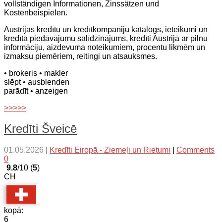
vollständigen Informationen, Zinssätzen und
Kostenbeispielen.
Austrijas kredītu un kredītkompāniju katalogs, ieteikumi un
kredīta piedāvājumu salīdzinājums, kredīti Austrijā ar pilnu
informāciju, aizdevuma noteikumiem, procentu likmēm un
izmaksu piemēriem, reitingi un atsauksmes.
• brokeris
• makler
slēpt
• ausblenden
parādīt
• anzeigen
>>>>>
Kredīti Šveicē
01.05.2026
|
Kredīti Eiropā - Ziemeļi un Rietumi
|
Comments
0
9.8
/10 (
5
)
CH
kopā:
6