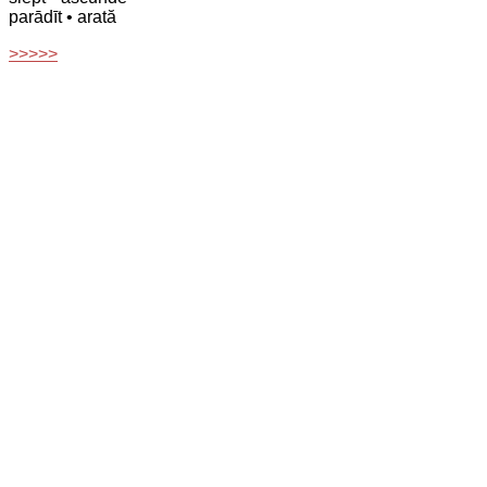
parādīt
• arată
>>>>>