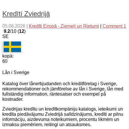
Kredīti Zviedrijā
05.06.2026
|
Kredīti Eiropā - Ziemeļi un Rietumi
|
Comment 1
9.2
/10 (
12
)
SE
kopā:
60
Lån i Sverige
Katalog över lånerbjudanden och kreditföretag i Sverige,
rekommendationer och jämförelse av lån i Sverige, lån med
fullständig information, räntesatser och exempel på
kostnader.
Zviedrijas kredītu un kredītkompāniju katalogs, ieteikumi un
kredīta piedāvājumu Zviedrijā salīdzinājums, kredīti ar pilnu
informāciju, aizdevuma noteikumiem, procentu likmēm un
izmaksu piemēriem, reitingi un atsauksmes.