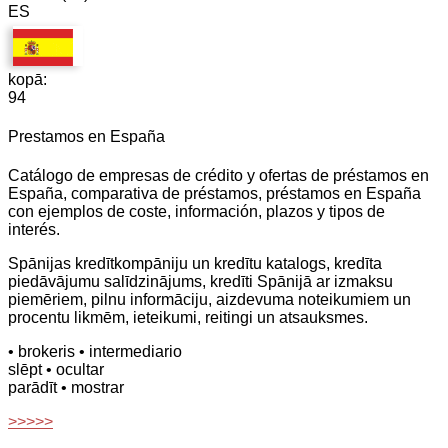
ES
kopā:
94
Prestamos en España
Catálogo de empresas de crédito y ofertas de préstamos en
España, comparativa de préstamos, préstamos en España
con ejemplos de coste, información, plazos y tipos de
interés.
Spānijas kredītkompāniju un kredītu katalogs, kredīta
piedāvājumu salīdzinājums, kredīti Spānijā ar izmaksu
piemēriem, pilnu informāciju, aizdevuma noteikumiem un
procentu likmēm, ieteikumi, reitingi un atsauksmes.
• brokeris
• intermediario
slēpt
• ocultar
parādīt
• mostrar
>>>>>