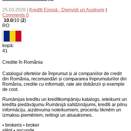
25.03.2026
|
Kredīti Eiropā - Dienvidi un Austrumi
|
Comments 0
10.0
/10 (
2
)
RO
kopā:
41
Credite în România
Catalogul ofertelor de împrumut și al companiilor de credit
din România, recomandări și compararea împrumuturilor din
România, credite cu informații, rate ale dobânzii și exemple
de cost.
Rumānijas kredītu un kredītkompāniju katalogs, ieteikumi un
kredīta piedāvājumu Rumānijā salīdzinājums, kredīti ar pilnu
informāciju, aizdevuma noteikumiem, procentu likmēm un
izmaksu piemēriem, reitingi un atsauksmes.
• brokeris
• broker
slēpt
• ascunde