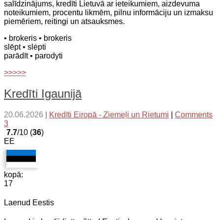
salīdzinājums, kredīti Lietuvā ar ieteikumiem, aizdevuma
noteikumiem, procentu likmēm, pilnu informāciju un izmaksu
piemēriem, reitingi un atsauksmes.
• brokeris
• brokeris
slēpt
• slėpti
parādīt
• parodyti
>>>>>
Kredīti Igaunijā
20.06.2026
|
Kredīti Eiropā - Ziemeļi un Rietumi
|
Comments
3
7.7
/10 (
36
)
EE
kopā:
17
Laenud Eestis