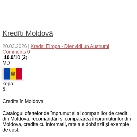
Kredīti Moldovā
20.03.2026
|
Kredīti Eiropā - Dienvidi un Austrumi
|
Comments 0
10.0
/10 (
2
)
MD
kopā:
5
Credite în Moldova
Catalogul ofertelor de împrumut și al companiilor de credit
din Moldova, recomandări și compararea împrumuturilor din
Moldova, credite cu informații, rate ale dobânzii și exemple
de cost.