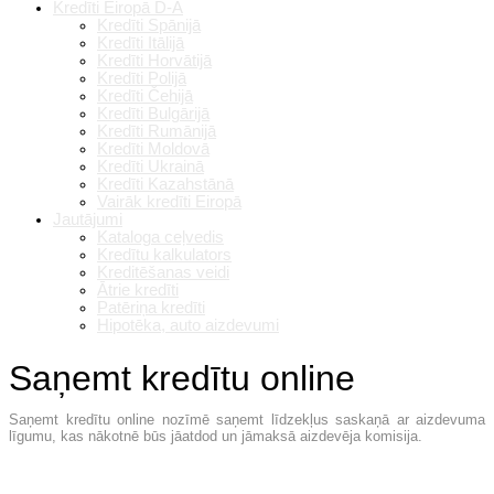
Kredīti Eiropā D-A
Kredīti Spānijā
Kredīti Itālijā
Kredīti Horvātijā
Kredīti Polijā
Kredīti Čehijā
Kredīti Bulgārijā
Kredīti Rumānijā
Kredīti Moldovā
Kredīti Ukrainā
Kredīti Kazahstānā
Vairāk kredīti Eiropā
Jautājumi
Kataloga ceļvedis
Kredītu kalkulators
Kreditēšanas veidi
Ātrie kredīti
Patēriņa kredīti
Hipotēka, auto aizdevumi
Saņemt kredītu online
Saņemt kredītu online nozīmē saņemt līdzekļus saskaņā ar aizdevuma
līgumu, kas nākotnē būs jāatdod un jāmaksā aizdevēja komisija.