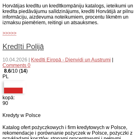
Horvātijas kredītu un kredītkompāniju katalogs, ieteikumi un
kredīta piedāvājumu salīdzinājums, kredīti Horvātijā ar pilnu
informāciju, aizdevuma noteikumiem, procentu likmēm un
izmaksu piemēriem, reitingi un atsauksmes.
>>>>>
Kredīti Polijā
10.04.2026
|
Kredīti Eiropā - Dienvidi un Austrumi
|
Comments 0
8.6
/10 (
14
)
PL
kopā:
90
Kredyty w Polsce
Katalog ofert pożyczkowych i firm kredytowych w Polsce,
rekomendacje i porównanie pożyczek w Polsce, pożyczki z
przykładami kosztów, stopami procentowymi i pełnymi