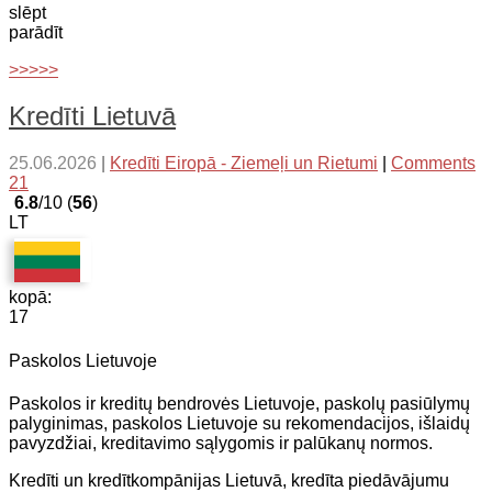
slēpt
parādīt
>>>>>
Kredīti Lietuvā
25.06.2026
|
Kredīti Eiropā - Ziemeļi un Rietumi
|
Comments
21
6.8
/10 (
56
)
LT
kopā:
17
Paskolos Lietuvoje
Paskolos ir kreditų bendrovės Lietuvoje, paskolų pasiūlymų
palyginimas, paskolos Lietuvoje su rekomendacijos, išlaidų
pavyzdžiai, kreditavimo sąlygomis ir palūkanų normos.
Kredīti un kredītkompānijas Lietuvā, kredīta piedāvājumu