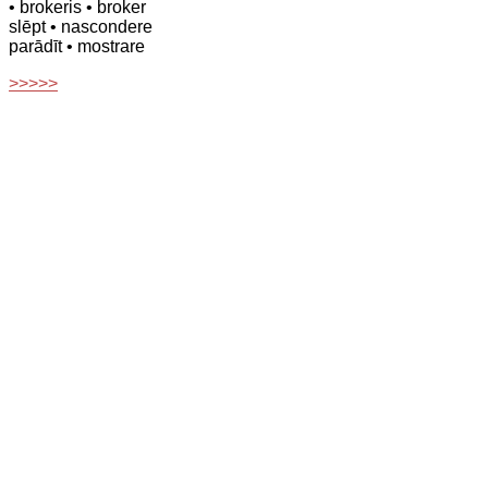
• brokeris
• broker
slēpt
• nascondere
parādīt
• mostrare
>>>>>