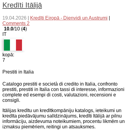
Kredīti Itālijā
19.04.2026
|
Kredīti Eiropā - Dienvidi un Austrumi
|
Comments 2
10.0
/10 (
4
)
IT
kopā:
7
Prestiti in Italia
Catalogo prestiti e società di credito in Italia, confronto
prestiti, prestiti in Italia con tassi di interesse, informazioni
complete ed esempi di costi, valutazioni, recensioni e
consigli.
Itālijas kredītu un kredītkompāniju katalogs, ieteikumi un
kredīta piedāvājumu salīdzinājums, kredīti Itālijā ar pilnu
informāciju, aizdevuma noteikumiem, procentu likmēm un
izmaksu piemēriem, reitingi un atsauksmes.