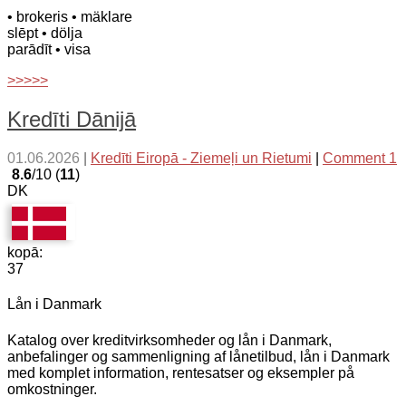
• brokeris
• mäklare
slēpt
• dölja
parādīt
• visa
>>>>>
Kredīti Dānijā
01.06.2026
|
Kredīti Eiropā - Ziemeļi un Rietumi
|
Comment 1
8.6
/10 (
11
)
DK
kopā:
37
Lån i Danmark
Katalog over kreditvirksomheder og lån i Danmark,
anbefalinger og sammenligning af lånetilbud, lån i Danmark
med komplet information, rentesatser og eksempler på
omkostninger.