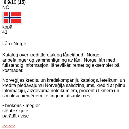
6.9
/10 (
15
)
NO
kopā:
41
Lån i Norge
Katalog over kredittforetak og lånetilbud i Norge,
anbefalinger og sammenligning av lån i Norge, lån med
fullstendig informasjon, lånevilkår, renter og eksempler på
kostnader.
Norvēģijas kredītu un kredītkompāniju katalogs, ieteikumi un
kredīta piedāvājumu Norvēģijā salīdzinājums, kredīti ar pilnu
informāciju, aizdevuma noteikumiem, procentu likmēm un
izmaksu piemēriem, reitingi un atsauksmes.
• brokeris
• megler
slēpt
• skjule
parādīt
• vise
>>>>>