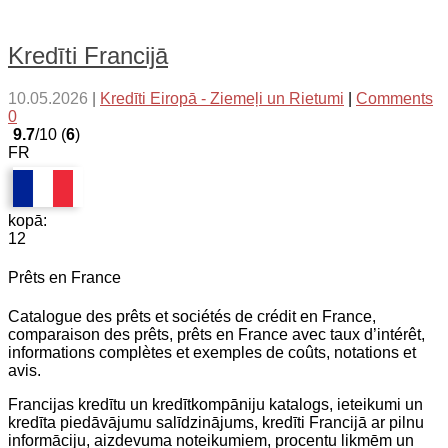
Kredīti Francijā
10.05.2026
|
Kredīti Eiropā - Ziemeļi un Rietumi
|
Comments
0
9.7
/10 (
6
)
FR
kopā:
12
Prêts en France
Catalogue des prêts et sociétés de crédit en France,
comparaison des prêts, prêts en France avec taux d’intérêt,
informations complètes et exemples de coûts, notations et
avis.
Francijas kredītu un kredītkompāniju katalogs, ieteikumi un
kredīta piedāvājumu salīdzinājums, kredīti Francijā ar pilnu
informāciju, aizdevuma noteikumiem, procentu likmēm un