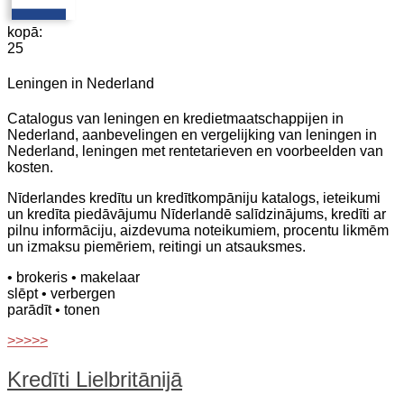
kopā:
25
Leningen in Nederland
Catalogus van leningen en kredietmaatschappijen in
Nederland, aanbevelingen en vergelijking van leningen in
Nederland, leningen met rentetarieven en voorbeelden van
kosten.
Nīderlandes kredītu un kredītkompāniju katalogs, ieteikumi
un kredīta piedāvājumu Nīderlandē salīdzinājums, kredīti ar
pilnu informāciju, aizdevuma noteikumiem, procentu likmēm
un izmaksu piemēriem, reitingi un atsauksmes.
• brokeris
• makelaar
slēpt
• verbergen
parādīt
• tonen
>>>>>
Kredīti Lielbritānijā