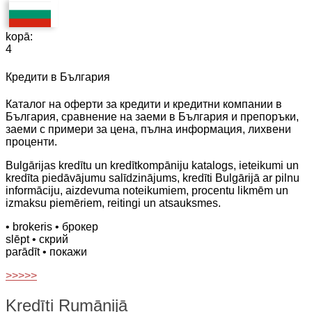
kopā:
4
Кредити в България
Каталог на оферти за кредити и кредитни компании в
България, сравнение на заеми в България и препоръки,
заеми с примери за цена, пълна информация, лихвени
проценти.
Bulgārijas kredītu un kredītkompāniju katalogs, ieteikumi un
kredīta piedāvājumu salīdzinājums, kredīti Bulgārijā ar pilnu
informāciju, aizdevuma noteikumiem, procentu likmēm un
izmaksu piemēriem, reitingi un atsauksmes.
• brokeris
• брокер
slēpt
• скрий
parādīt
• покажи
>>>>>
Kredīti Rumānijā