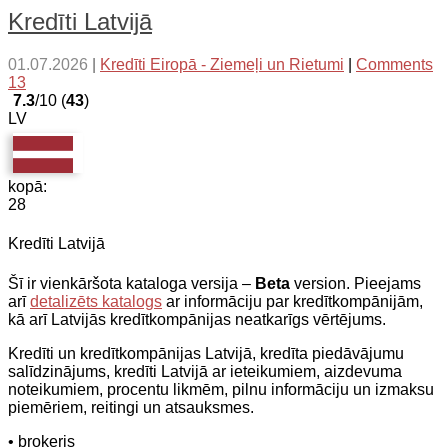
Kredīti Latvijā
01.07.2026
|
Kredīti Eiropā - Ziemeļi un Rietumi
|
Comments
13
7.3
/10 (
43
)
LV
kopā:
28
Kredīti Latvijā
Šī ir vienkāršota kataloga versija –
Beta
version. Pieejams
arī
detalizēts katalogs
ar informāciju par kredītkompānijām,
kā arī Latvijās kredītkompānijas neatkarīgs vērtējums.
Kredīti un kredītkompānijas Latvijā, kredīta piedāvājumu
salīdzinājums, kredīti Latvijā ar ieteikumiem, aizdevuma
noteikumiem, procentu likmēm, pilnu informāciju un izmaksu
piemēriem, reitingi un atsauksmes.
• brokeris