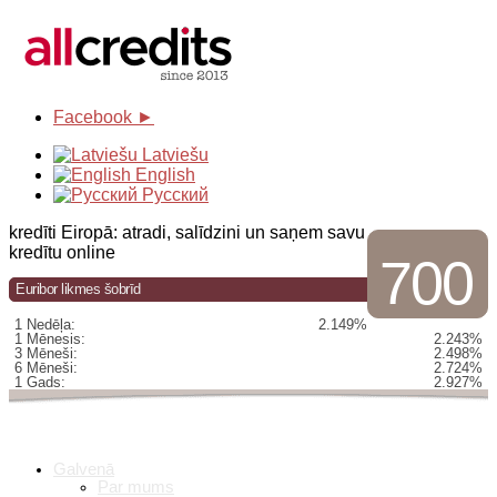
Facebook ►
Latviešu
English
Русский
kredīti Eiropā: atradi, salīdzini un saņem savu
kredītu online
700
Euribor likmes šobrīd
1 Nedēļa:
2.149%
1 Mēnesis:
2.243%
3 Mēneši:
2.498%
6 Mēneši:
2.724%
1 Gads:
2.927%
Galvenā
Par mums