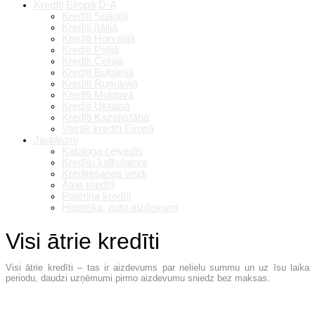
Kredīti Eiropā D-A
Kredīti Spānijā
Kredīti Itālijā
Kredīti Horvātijā
Kredīti Polijā
Kredīti Čehijā
Kredīti Bulgārijā
Kredīti Rumānijā
Kredīti Moldovā
Kredīti Ukrainā
Kredīti Kazahstānā
Vairāk kredīti Eiropā
Jautājumi
Kataloga ceļvedis
Kredītu kalkulators
Kreditēšanas veidi
Ātrie kredīti
Patēriņa kredīti
Hipotēka, auto aizdevumi
Visi ātrie kredīti
Visi ātrie kredīti – tas ir aizdevums par nelielu summu un uz īsu laika
periodu, daudzi uzņēmumi pirmo aizdevumu sniedz bez maksas.