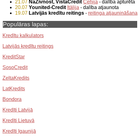
21.07
NaZivnost, VistaCredit
Čehija
- dalība apturēta
20.07
Younited-Credit
Itālija
- dalība atjaunota
19.07
Latvijās kredītu reitings
-
reitinga atjaunināšana
Populāras lapas:
Kredītu kalkulators
Latvijās kredītu reitings
KreditStar
SosoCredit
ZeltaKredits
LatKredits
Bondora
Kredīti Latvijā
Kredīti Lietuvā
Kredīti Igaunijā