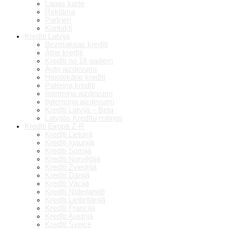
Lapas karte
Reklāma
Partneri
Kontakti
Kredīti Latvijā
Bezmaksas kredīti
Ātrie kredīti
Kredīti no 18 gadiem
Auto aizdevumi
Hipotekārie kredīti
Patēriņa kredīti
Īstermiņa aizdevumi
Ilgtermiņa aizdevumi
Kredīti Latvijā – Beta
Latvijās Kredītu reitings
Kredīti Eiropā Z-R
Kredīti Lietuvā
Kredīti Igaunijā
Kredīti Somijā
Kredīti Norvēģijā
Kredīti Zviedrijā
Kredīti Dānijā
Kredīti Vācijā
Kredīti Nīderlandē
Kredīti Lielbritānijā
Kredīti Francijā
Kredīti Austrijā
Kredīti Šveicē