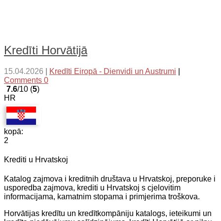
Kredīti Horvātijā
15.04.2026
|
Kredīti Eiropā - Dienvidi un Austrumi
|
Comments 0
7.6
/10 (
5
)
HR
kopā:
2
Krediti u Hrvatskoj
Katalog zajmova i kreditnih društava u Hrvatskoj, preporuke i
usporedba zajmova, krediti u Hrvatskoj s cjelovitim
informacijama, kamatnim stopama i primjerima troškova.
Horvātijas kredītu un kredītkompāniju katalogs, ieteikumi un