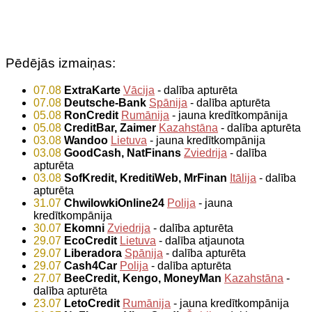
Pēdējās izmaiņas:
07.08
ExtraKarte
Vācija
- dalība apturēta
07.08
Deutsche-Bank
Spānija
- dalība apturēta
05.08
RonCredit
Rumānija
- jauna kredītkompānija
05.08
CreditBar, Zaimer
Kazahstāna
- dalība apturēta
03.08
Wandoo
Lietuva
- jauna kredītkompānija
03.08
GoodCash, NatFinans
Zviedrija
- dalība
apturēta
03.08
SofKredit, KreditiWeb, MrFinan
Itālija
- dalība
apturēta
31.07
ChwilowkiOnline24
Polija
- jauna
kredītkompānija
30.07
Ekomni
Zviedrija
- dalība apturēta
29.07
EcoCredit
Lietuva
- dalība atjaunota
29.07
Liberadora
Spānija
- dalība apturēta
29.07
Cash4Car
Polija
- dalība apturēta
27.07
BeeCredit, Kengo, MoneyMan
Kazahstāna
-
dalība apturēta
23.07
LetoCredit
Rumānija
- jauna kredītkompānija