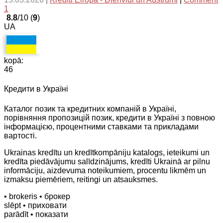
1
8.8
/10 (
9
)
UA
kopā:
46
Кредити в Україні
Каталог позик та кредитних компаній в Україні,
порівняння пропозицій позик, кредити в Україні з повною
інформацією, процентними ставками та прикладами
вартості.
Ukrainas kredītu un kredītkompāniju katalogs, ieteikumi un
kredīta piedāvājumu salīdzinājums, kredīti Ukrainā ar pilnu
informāciju, aizdevuma noteikumiem, procentu likmēm un
izmaksu piemēriem, reitingi un atsauksmes.
• brokeris
• брокер
slēpt
• приховати
parādīt
• показати