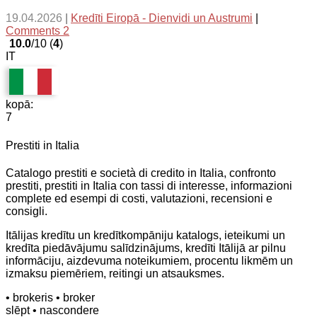
19.04.2026
|
Kredīti Eiropā - Dienvidi un Austrumi
|
Comments 2
10.0
/10 (
4
)
IT
kopā:
7
Prestiti in Italia
Catalogo prestiti e società di credito in Italia, confronto
prestiti, prestiti in Italia con tassi di interesse, informazioni
complete ed esempi di costi, valutazioni, recensioni e
consigli.
Itālijas kredītu un kredītkompāniju katalogs, ieteikumi un
kredīta piedāvājumu salīdzinājums, kredīti Itālijā ar pilnu
informāciju, aizdevuma noteikumiem, procentu likmēm un
izmaksu piemēriem, reitingi un atsauksmes.
• brokeris
• broker
slēpt
• nascondere