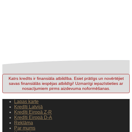
Katrs kredīts ir finansiāla atbildība. Esiet prātīgs un novērtējiet
savas finansiālās iespējas atbildīgi! Uzmanīgi iepazīstieties ar
nosacījumiem pirms aizdevuma noformēšanas.
Lapas karte
Kredīti Latvijā
Kredīti Eiropā Z-R
Kredīti Eiropā D-A
Reklāma
Par mums