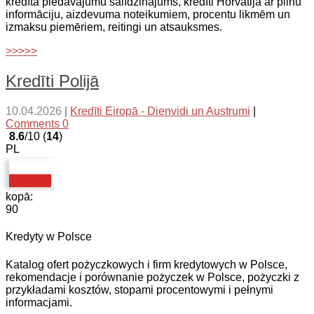
kredīta piedāvājumu salīdzinājums, kredīti Horvātijā ar pilnu
informāciju, aizdevuma noteikumiem, procentu likmēm un
izmaksu piemēriem, reitingi un atsauksmes.
>>>>>
Kredīti Polijā
10.04.2026
|
Kredīti Eiropā - Dienvidi un Austrumi
|
Comments 0
8.6
/10 (
14
)
PL
kopā:
90
Kredyty w Polsce
Katalog ofert pożyczkowych i firm kredytowych w Polsce,
rekomendacje i porównanie pożyczek w Polsce, pożyczki z
przykładami kosztów, stopami procentowymi i pełnymi
informacjami.