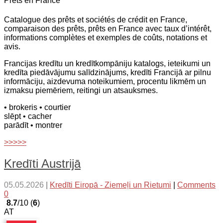
Prêts en France
Catalogue des prêts et sociétés de crédit en France,
comparaison des prêts, prêts en France avec taux d’intérêt,
informations complètes et exemples de coûts, notations et
avis.
Francijas kredītu un kredītkompāniju katalogs, ieteikumi un
kredīta piedāvājumu salīdzinājums, kredīti Francijā ar pilnu
informāciju, aizdevuma noteikumiem, procentu likmēm un
izmaksu piemēriem, reitingi un atsauksmes.
• brokeris
• courtier
slēpt
• cacher
parādīt
• montrer
>>>>>
Kredīti Austrijā
05.05.2026
|
Kredīti Eiropā - Ziemeļi un Rietumi
|
Comments
0
8.7
/10 (
6
)
AT