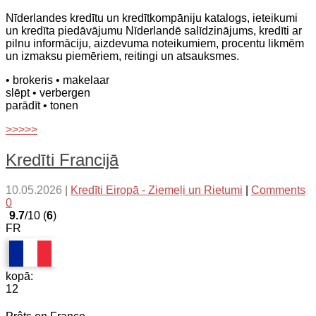
Nīderlandes kredītu un kredītkompāniju katalogs, ieteikumi
un kredīta piedāvājumu Nīderlandē salīdzinājums, kredīti ar
pilnu informāciju, aizdevuma noteikumiem, procentu likmēm
un izmaksu piemēriem, reitingi un atsauksmes.
• brokeris
• makelaar
slēpt
• verbergen
parādīt
• tonen
>>>>>
Kredīti Francijā
10.05.2026
|
Kredīti Eiropā - Ziemeļi un Rietumi
|
Comments
0
9.7
/10 (
6
)
FR
kopā:
12