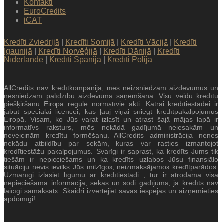
Kontakti
EuroCredits
iCAT
Kredīti Zviedrijā
|
Kredīti Somijā
|
Kredīti Vācijā
|
Kredīti
Igaunijā
|
Kredīti Norvēģijā
|
Kredīti Dānijā
|
Kredīti
Nīderlandē
|
Kredīti Spānijā
|
Kredīti Polijā
AllCredits nav kredītkompānija, mēs neizsniedzam aizdevumus un
nesniedzam palīdzību aizdevuma saņemšanā. Visu veidu kredītu
piešķiršanu Eiropā regulē normatīvie akti. Katrai kredītiestādei ir
jābūt speciālai licencei, kas ļauj viņai sniegt kredītpakalpojumus
Eiropā. Visam, ko Jūs varat izlasīt un atrast šajā mājas lapā ir
informatīvs raksturs, mēs nekādā gadījumā neiesakām un
neveicinām kredītu formēšanu. AllCredits administrācija nenes
nekādu atbildību par sekām, kuras var rasties izmantojot
kredītiestāžu pakalpojumus. Svarīgi ir saprast, ka kredīts Jums tik
tiešām ir nepieciešams un ka kredīts uzlabos Jūsu finansiālo
situāciju nevis ievilks Jūs milzīgos, neizmaksājamos kredītparādos.
Uzmanīgi izlasiet līgumu ar kredītiestādi , tur ir atrodama visa
nepieciešamā informācija, sekas un sodi gadījumā, ja kredīts nav
laicīgi samaksāts. Skaidri izvērtējiet savas iespējas un aizņemieties
apdomīgi!