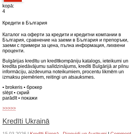
kopā:
4
Кредити в България
Каталог на оферти за кредити и кредитни компании в
България, сравнение на заеми в България и препоръки,
заеми с примери за цена, пълна информация, лихвени
проценти.
Bulgārijas kredītu un kredītkompāniju katalogs, ieteikumi un
kredīta piedāvājumu salīdzinājums, kredīti Bulgārijā ar pilnu
informāciju, aizdevuma noteikumiem, procentu likmēm un
izmaksu piemēriem, reitingi un atsauksmes.
• brokeris
• брокер
slēpt
• скрий
parādīt
• покажи
>>>>>
Kredīti Ukrainā
15.03.2026
|
Kredīti Eiropā - Dienvidi un Austrumi
|
Comment