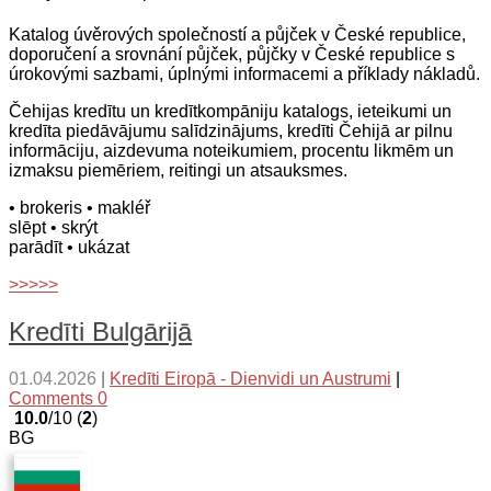
Katalog úvěrových společností a půjček v České republice,
doporučení a srovnání půjček, půjčky v České republice s
úrokovými sazbami, úplnými informacemi a příklady nákladů.
Čehijas kredītu un kredītkompāniju katalogs, ieteikumi un
kredīta piedāvājumu salīdzinājums, kredīti Čehijā ar pilnu
informāciju, aizdevuma noteikumiem, procentu likmēm un
izmaksu piemēriem, reitingi un atsauksmes.
• brokeris
• makléř
slēpt
• skrýt
parādīt
• ukázat
>>>>>
Kredīti Bulgārijā
01.04.2026
|
Kredīti Eiropā - Dienvidi un Austrumi
|
Comments 0
10.0
/10 (
2
)
BG