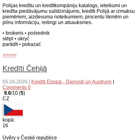
Polijas kredītu un kredītkompāniju katalogs, ieteikumi un
kredīta piedāvājumu salīdzinājums, kredīti Polijā ar izmaksu
piemēriem, aizdevuma noteikumiem, procentu likmēm un
pilnu informāciju, reitingi un atsauksmes.
• brokeris
• pośrednik
slēpt
• ukryć
parādīt
• pokazać
>>>>>
Kredīti Čehijā
05.04.2026
|
Kredīti Eiropā - Dienvidi un Austrumi
|
Comments 0
9.6
/10 (
5
)
CZ
kopā:
16
Úvěry v České republice