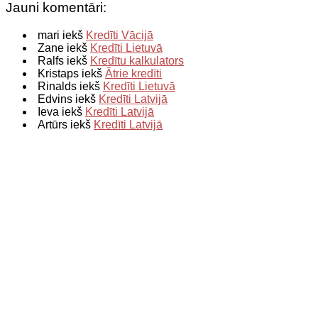
Jauni komentāri:
mari iekš
Kredīti Vācijā
Zane iekš
Kredīti Lietuvā
Ralfs iekš
Kredītu kalkulators
Kristaps iekš
Ātrie kredīti
Rinalds iekš
Kredīti Lietuvā
Edvins iekš
Kredīti Latvijā
Ieva iekš
Kredīti Latvijā
Artūrs iekš
Kredīti Latvijā