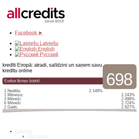
Facebook ►
Latviešu
English
Русский
kredīti Eiropā: atradi, salīdzini un saņem savu
kredītu online
698
Euribor likmes šobrīd
1 Nedēļa:
2.149%
1 Mēnesis:
2.243%
3 Mēneši:
2.498%
6 Mēneši:
2.724%
1 Gads:
2.927%
Galvenā
Par mums