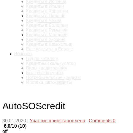
Кредиты в Испании
Кредиты в Италии
Кредиты в Хорватии
Кредиты в Польше
Кредиты в Чехии
Кредиты в Болгарии
Кредиты в Румынии
Кредиты в Молдове
Кредиты в Украине
Кредиты в Казахстане
Еще кредиты в Европе
Вопросы
Гид по каталогу
Кредитный калькулятор
Виды кредитования
Быстрые кредиты
Потребительские кредиты
Ипотека, автокредиты
AutoSOScredit
30.01.2020
|
Участие приостановлено
|
Comments 0
6.0
/10 (
10
)
off