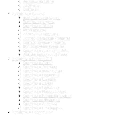
Реклама на сайте
Партнеры
Контакты
Кредиты в Латвии
Бесплатные кредиты
Быстрые кредиты
Кредиты с 18 лет
Автокредиты
Ипотечные кредиты
Потребительские кредиты
Краткосрочные кредиты
Долгосрочные кредиты
Кредиты в Латвии — Beta
Рейтинг кредитов Латвии
Кредиты в Европе С-З
Кредиты в Литве
Кредиты в Эстонии
Кредиты в Финляндии
Кредиты в Норвегии
Кредиты в Швеции
Кредиты в Дании
Кредиты в Германии
Кредиты в Нидерландах
Кредиты в Великобритании
Кредиты во Франции
Кредиты в Австрии
Кредиты в Швейцарии
Кредиты в Европе Ю-В