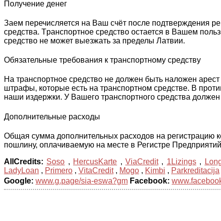
Получение денег
Заем перечисляется на Ваш счёт после подтверждения рег
средства. Tранспортное средство остается в Вашем польз
средство не может выезжать за пределы Латвии.
Обязательные требования к транспортному средству
На транспортное средство не должен быть наложен арест и
штрафы, которые есть на транспортном средстве. В проти
наши издержки. У Вашего транспортного средства должен 
Дополнительные расходы
Общая сумма дополнительных расходов на регистрацию ко
пошлину, оплачиваемую на месте в Регистре Предприятий
AllCredits:
Soso
,
HercusKarte
,
ViaCredit
,
1Lizings
,
Lon
LadyLoan
,
Primero
,
VitaCredit
,
Mogo
,
Kimbi
,
Parkreditacija
Google:
www.g.page/sia-eswa?gm
Facebook:
www.facebook.