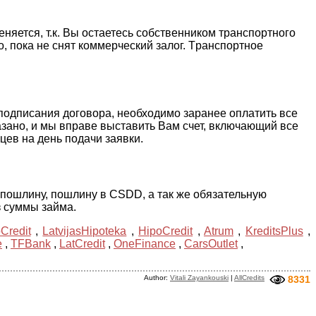
няется, т.к. Вы остаетесь собственником транспортного
, пока не снят коммерческий залог. Tранспортное
о подписания договора, необходимо заранее оплатить все
азано, и мы вправе выставить Вам счет, включающий все
цев на день подачи заявки.
пошлину, пошлину в CSDD, а так же обязательную
з суммы займа.
Credit
,
LatvijasHipoteka
,
HipoCredit
,
Atrum
,
KreditsPlus
,
e
,
TFBank
,
LatCredit
,
OneFinance
,
CarsOutlet
,
Author:
Vitali Zayankouski
|
AllCredits
8331