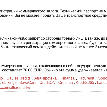
истрации коммерческого залога. Технический паспорт не ме
овании. Вы не можете продать Ваше транспортное средство
ли какой-либо запрет со стороны третьих лиц, а так же, д
вном случае в регистрации коммерческого залога будет отк
быть технический осмотр, действительный не менее 2 меся
ммерческого залога, включающих в себя государственную 
, составляет 70,00 EUR. Обычно эта сумма удерживается и
go
,
SaulesKredits
,
AtraHipoteka
,
Finanza
,
FixCredit
,
Soho
,
eLizings
,
SavaCard
,
CreditON
,
Creditea
,
Kredits365
,
Land
com/allcredits.lv/