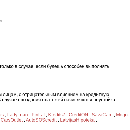
и.
олько в случае, если будешь способен выполнять
им лицам, с отрицательным влиянием на кредитную
В случае опоздания платежей начисляются неустойка,
us
,
LadyLoan
,
FinLat
,
Kredits7
,
CreditON
,
SavaCard
,
Mogo
,
CarsOutlet
,
AutoSOScredit
,
LatvijasHipoteka
,