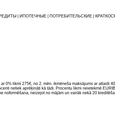
ОКРЕДИТЫ | ИПОТЕЧНЫЕ | ПОТРЕБИТЕЛЬСКИЕ | КРАТК
r ar 0% likmi 275€, no 2. mēn. ikmēneša maksājums ar atlaid
centi netiek aprēķināti kā tādi. Procentu likmi neietekmē EU
ine noformēšana, neizejot no mājām un vairāk nekā 20 kreditēšan