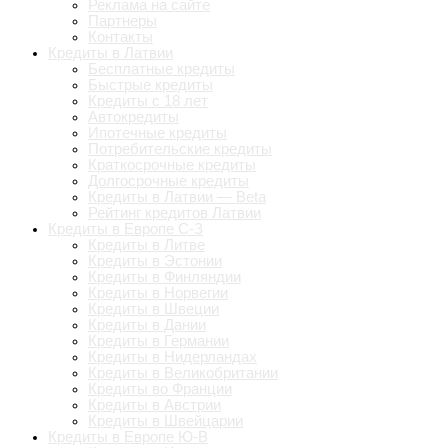
Реклама на сайте
Партнеры
Контакты
Кредиты в Латвии
Бесплатные кредиты
Быстрые кредиты
Кредиты с 18 лет
Автокредиты
Ипотечные кредиты
Потребительские кредиты
Краткосрочные кредиты
Долгосрочные кредиты
Кредиты в Латвии — Beta
Рейтинг кредитов Латвии
Кредиты в Европе С-З
Кредиты в Литве
Кредиты в Эстонии
Кредиты в Финляндии
Кредиты в Норвегии
Кредиты в Швеции
Кредиты в Дании
Кредиты в Германии
Кредиты в Нидерландах
Кредиты в Великобритании
Кредиты во Франции
Кредиты в Австрии
Кредиты в Швейцарии
Кредиты в Европе Ю-В