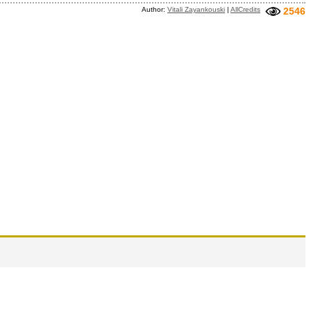
Author:
Vitali Zayankouski
|
AllCredits
2546