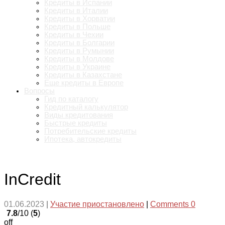
Кредиты в Испании
Кредиты в Италии
Кредиты в Хорватии
Кредиты в Польше
Кредиты в Чехии
Кредиты в Болгарии
Кредиты в Румынии
Кредиты в Молдове
Кредиты в Украине
Кредиты в Казахстане
Еще кредиты в Европе
Вопросы
Гид по каталогу
Кредитный калькулятор
Виды кредитования
Быстрые кредиты
Потребительские кредиты
Ипотека, автокредиты
InCredit
01.06.2023
|
Участие приостановлено
|
Comments 0
7.8
/10 (
5
)
off