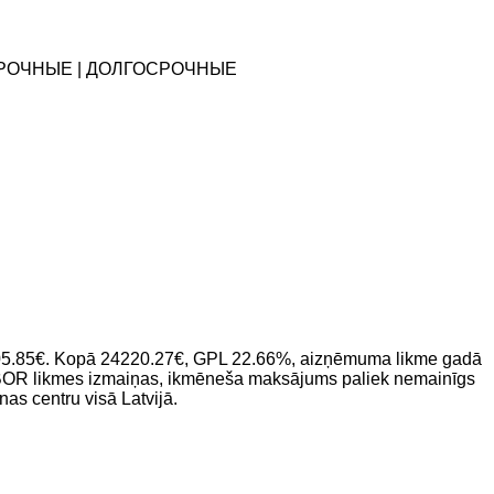
ОСРОЧНЫЕ | ДОЛГОСРОЧНЫЕ
i 405.85€. Kopā 24220.27€, GPL 22.66%, aizņēmuma likme gadā
RIBOR likmes izmaiņas, ikmēneša maksājums paliek nemainīgs
as centru visā Latvijā.