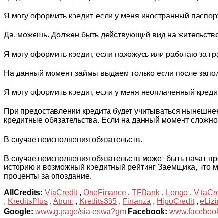
Я могу оформить кредит, если у меня иностранный паспор
Да, можешь. Должен быть действующий вид на жительство
Я могу оформить кредит, если нахожусь или работаю за г
На данный момент займы выдаем только если после запол
Я могу оформить кредит, если у меня неоплаченный креди
При предоставлении кредита будет учитываться нынешнее
кредитные обязательства. Если на данный момент сложнос
В случае неисполнения обязательств.
В случае неисполнения обязательств может быть начат п
историю и возможный кредитный рейтинг Заемщика, что м
проценты за опоздание.
AllCredits:
ViaCredit
,
OneFinance
,
TFBank
,
Longo
,
VitaCre
,
KreditsPlus
,
Atrum
,
Kredits365
,
Finanza
,
HipoCredit
,
eLiz
Google:
www.g.page/sia-eswa?gm
Facebook:
www.facebook.