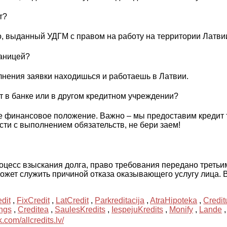
т?
, выданный УДГМ с правом на работу на территории Латви
раницей?
нения заявки находишься и работаешь в Латвии.
т в банке или в другом кредитном учреждении?
 финансовое положение. Важно – мы предоставим кредит т
ти с выполнением обязательств, не бери заем!
роцесс взыскания долга, право требования передано треть
ожет служить причиной отказа оказывающего услугу лица. 
dit
,
FixCredit
,
LatCredit
,
Parkreditacija
,
AtraHipoteka
,
Credit
ings
,
Creditea
,
SaulesKredits
,
IespejuKredits
,
Monify
,
Lande
com/allcredits.lv/