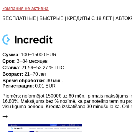
компания не активна
БЕСПЛАТНЫЕ | БЫСТРЫЕ | КРЕДИТЫ С 18 ЛЕТ | АВТ
Сумма:
100౼15000 EUR
Срок:
3౼84 месяцев
Ставка:
21.59౼53.27 % ГПС
Возраст:
21౼70 лет
Время обработки:
30 мин.
Регистрация:
0.01 EUR
Piemērs: noformējot 15000€ uz 60 mēn., pirmais maksājums i
16.80%. Maksājums bez % nozīmē, ka par noteikto termiņu pro
visu līguma periodu. Kredīta izskatīšana 30 minūšu laikā. Onl
−
+