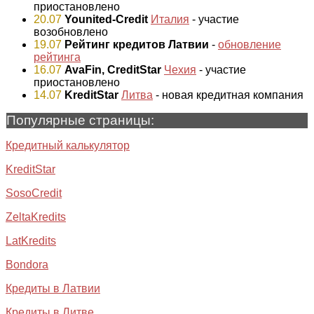
приостановлено
20.07
Younited-Credit
Италия
- участие
возобновлено
19.07
Рейтинг кредитов Латвии
-
обновление
рейтинга
16.07
AvaFin, CreditStar
Чехия
- участие
приостановлено
14.07
KreditStar
Литва
- новая кредитная компания
Популярные страницы:
Кредитный калькулятор
KreditStar
SosoCredit
ZeltaKredits
LatKredits
Bondora
Кредиты в Латвии
Кредиты в Литве