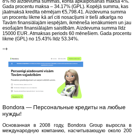
8% no aizdevuma summas, konta apkalpošanas maksa 4%.
Gada procentu maksa – 34.17% (GPL). Kopējā summa, kas
jāatmaksā kredīta ņēmējam €5,798.41. Aizdevuma summa
un procentu likme kā arī citi nosacījumi ir tieši atkarīga no
Tavām finansiālajām iespējām, ikmēneša ienākumiem un jau
esošajām finansiālajām saistībām. Aizdevuma summa līdz
15000 EUR. Atmaksas periods 60 mēnešiem. Gada procentu
likme (GPL) no 15.43% līdz 53.34%.
−
+
Bondora — Персональные кредиты на любые
нужды!
Основанная в 2008 году, Bondora Group выросла в
международную компанию, насчитывающую около 200