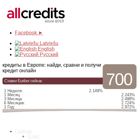
Facebook ►
Latviešu
English
Русский
кредиты в Европе: найди, сравни и получи
кредит онлайн
700
Ставки Euribor сейчас
1 Неделя:
2.149%
1 Месяц:
2.243%
3 Месяца:
2.498%
6 Месяцев:
2.724%
1 Год:
2.972%
Главная
О нас