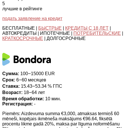
5
лучшие в рейтинге
подать заявление на кредит
БЕСПЛАТНЫЕ |
БЫСТРЫЕ
|
КРЕДИТЫ С 18 ЛЕТ
|
АВТОКРЕДИТЫ | ИПОТЕЧНЫЕ |
ПОТРЕБИТЕЛЬСКИЕ
|
КРАТКОСРОЧНЫЕ
| ДОЛГОСРОЧНЫЕ
Сумма:
100౼15000 EUR
Срок:
6౼60 месяцев
Ставка:
15.43౼53.34 % ГПС
Возраст:
18౼64 лет
Время обработки:
10 мин.
Регистрация:
-
Piemērs: Aizdevuma summa €3,000, atmaksas termiņš 60
mēneši, kopējais ikmēneša maksājums €96.64, fiksētā
procentu likme gadā 20%, maksa par līguma noformēšanu