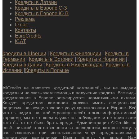
Кредиты в Латвии
Кредиты в Европе С-З
Кредиты в Европе Ю-В
Реклама
О нас
Контакты
EuroCredits
iCAT
Кредиты в Швеции
|
Кредиты в Финляндии
|
Кредиты в
Германии
|
Кредиты в Эстонии
|
Кредиты в Норвегии
|
Кредиты в Дании
|
Кредиты в Нидерландах
|
Кредиты в
Испании
|
Кредиты в Польше
AllCredits не является кредитной компанией, мы не выдаем
кредиты и не оказываем помощь в получении кредита. Все виды
кредитования в Европе регулируются нормативными актами.
Каждая кредитная компания должна иметь специальную
лицензию на осуществление услуг кредитования в Европе. Всё
что вы видите на этой странице несёт только информативный
характер, мы не в коем случае не побуждаем и не призываем
кого бы то не было брать кредит. Администрация AllCredits не
несёт никакой ответственности за последствия, которые могут у
вас возникнуть при использовании услуг предоставляемых
кредитными компаниями. Важно понять что кредит Вам