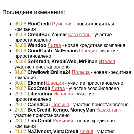
Последние изменения:
05.08
RonCredit
Румыния
- новая кредитная
компания
05.08
CreditBar, Zaimer
Казахстан
- участие
приостановлено
03.08
Wandoo
Литва
- новая кредитная компания
03.08
GoodCash, NatFinans
Швеция
- участие
приостановлено
03.08
SofKredit, KreditiWeb, MrFinan
Италия
-
участие приостановлено
31.07
ChwilowkiOnline24
Польша
- новая кредитная
компания
30.07
Ekomni
Швеция
- участие приостановлено
29.07
EcoCredit
Литва
- участие возобновлено
29.07
Liberadora
Испания
- участие
приостановлено
29.07
Cash4Car
Польша
- участие приостановлено
27.07
BeeCredit, Kengo, MoneyMan
Казахстан
-
участие приостановлено
23.07
LetoCredit
Румыния
- новая кредитная
компания
21.07
NaZivnost, VistaCredit
Чехия
- участие