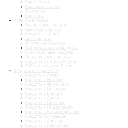
Карта сайта
Реклама на сайте
Партнеры
Контакты
Кредиты в Латвии
Бесплатные кредиты
Быстрые кредиты
Кредиты с 18 лет
Автокредиты
Ипотечные кредиты
Потребительские кредиты
Краткосрочные кредиты
Долгосрочные кредиты
Кредиты в Латвии — Beta
Рейтинг кредитов Латвии
Кредиты в Европе С-З
Кредиты в Литве
Кредиты в Эстонии
Кредиты в Финляндии
Кредиты в Норвегии
Кредиты в Швеции
Кредиты в Дании
Кредиты в Германии
Кредиты в Нидерландах
Кредиты в Великобритании
Кредиты во Франции
Кредиты в Австрии
Кредиты в Швейцарии