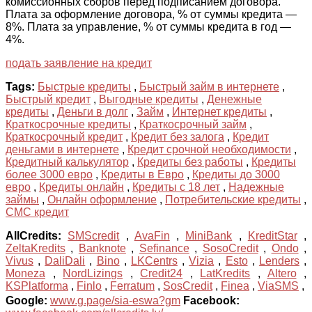
комиссионных сборов перед подписанием договора.
Плата за оформление договора, % от суммы кредита —
8%. Плата за управление, % от суммы кредита в год —
4%.
подать заявление на кредит
Tags:
Быстрые кредиты
,
Быстрый займ в интернете
,
Быстрый кредит
,
Выгодные кредиты
,
Денежные
кредиты
,
Деньги в долг
,
Займ
,
Интернет кредиты
,
Краткосрочные кредиты
,
Краткосрочный займ
,
Краткосрочный кредит
,
Кредит без залога
,
Кредит
деньгами в интернете
,
Кредит срочной необходимости
,
Кредитный калькулятор
,
Кредиты без работы
,
Кредиты
более 3000 евро
,
Кредиты в Евро
,
Кредиты до 3000
евро
,
Кредиты онлайн
,
Кредиты с 18 лет
,
Надежные
займы
,
Онлайн оформление
,
Потребительские кредиты
,
СМС кредит
AllCredits:
SMScredit
,
AvaFin
,
MiniBank
,
KreditStar
,
ZeltaKredits
,
Banknote
,
Sefinance
,
SosoCredit
,
Ondo
,
Vivus
,
DaliDali
,
Bino
,
LKCentrs
,
Vizia
,
Esto
,
Lenders
,
Moneza
,
NordLizings
,
Credit24
,
LatKredits
,
Altero
,
KSPlatforma
,
Finlo
,
Ferratum
,
SosCredit
,
Finea
,
ViaSMS
,
Google:
www.g.page/sia-eswa?gm
Facebook: