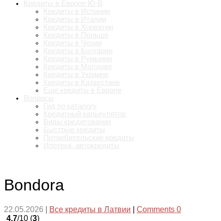
Кредиты в Европе Ю-В
Кредиты в Испании
Кредиты в Италии
Кредиты в Хорватии
Кредиты в Польше
Кредиты в Чехии
Кредиты в Болгарии
Кредиты в Румынии
Кредиты в Молдове
Кредиты в Украине
Кредиты в Казахстане
Еще кредиты в Европе
Вопросы
Гид по каталогу
Кредитный калькулятор
Виды кредитования
Быстрые кредиты
Потребительские кредиты
Ипотека, автокредиты
Bondora
22.05.2026
|
Все кредиты в Латвии
|
Comments 0
4.7
/10 (
3
)