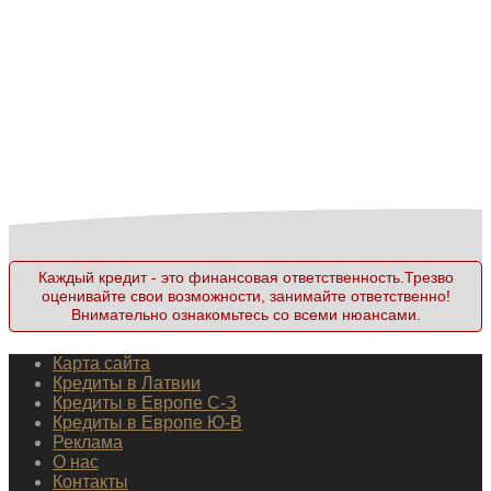
Каждый кредит - это финансовая ответственность.Трезво
оценивайте свои возможности, занимайте ответственно!
Внимательно ознакомьтесь со всеми нюансами.
Карта сайта
Кредиты в Латвии
Кредиты в Европе С-З
Кредиты в Европе Ю-В
Реклама
О нас
Контакты