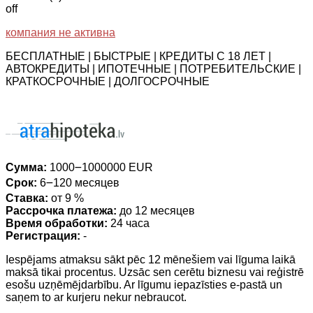
off
компания не активна
БЕСПЛАТНЫЕ | БЫСТРЫЕ | КРЕДИТЫ С 18 ЛЕТ |
АВТОКРЕДИТЫ | ИПОТЕЧНЫЕ | ПОТРЕБИТЕЛЬСКИЕ |
КРАТКОСРОЧНЫЕ | ДОЛГОСРОЧНЫЕ
Сумма:
1000౼1000000 EUR
Срок:
6౼120 месяцев
Ставка:
от 9 %
Рассрочка платежа:
до 12 месяцев
Время обработки:
24 часа
Регистрация:
-
Iespējams atmaksu sākt pēc 12 mēnešiem vai līguma laikā
maksā tikai procentus. Uzsāc sen cerētu biznesu vai reģistrē
esošu uzņēmējdarbību. Ar līgumu iepazīsties e-pastā un
saņem to ar kurjeru nekur nebraucot.