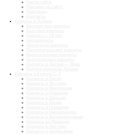
Карта сайта
Реклама на сайте
Партнеры
Контакты
Кредиты в Латвии
Бесплатные кредиты
Быстрые кредиты
Кредиты с 18 лет
Автокредиты
Ипотечные кредиты
Потребительские кредиты
Краткосрочные кредиты
Долгосрочные кредиты
Кредиты в Латвии — Beta
Рейтинг кредитов Латвии
Кредиты в Европе С-З
Кредиты в Литве
Кредиты в Эстонии
Кредиты в Финляндии
Кредиты в Норвегии
Кредиты в Швеции
Кредиты в Дании
Кредиты в Германии
Кредиты в Нидерландах
Кредиты в Великобритании
Кредиты во Франции
Кредиты в Австрии
Кредиты в Швейцарии