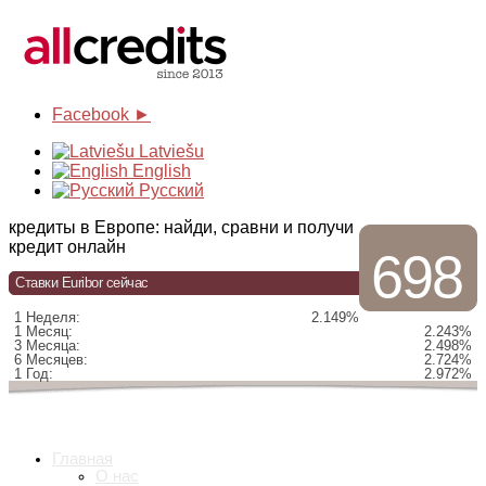
Facebook ►
Latviešu
English
Русский
кредиты в Европе: найди, сравни и получи
кредит онлайн
698
Ставки Euribor сейчас
1 Неделя:
2.149%
1 Месяц:
2.243%
3 Месяца:
2.498%
6 Месяцев:
2.724%
1 Год:
2.972%
Главная
О нас