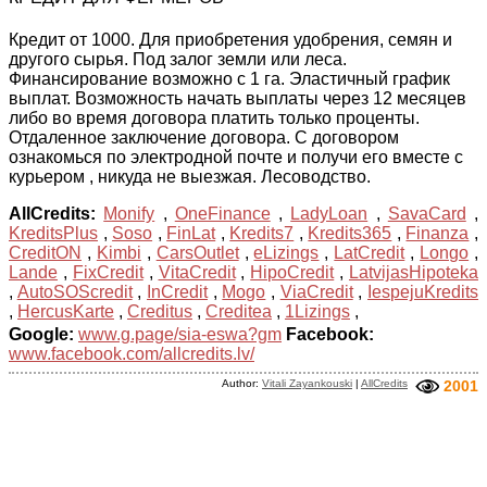
Кредит от 1000. Для приобретения удобрения, семян и
другого сырья. Под залог земли или леса.
Финансирование возможно с 1 га. Эластичный график
выплат. Возможность начать выплаты через 12 месяцев
либо во время договора платить только проценты.
Отдаленное заключение договора. С договором
ознакомься по электродной почте и получи его вместе с
курьером , никуда не выезжая. Лесоводство.
AllCredits:
Monify
,
OneFinance
,
LadyLoan
,
SavaCard
,
KreditsPlus
,
Soso
,
FinLat
,
Kredits7
,
Kredits365
,
Finanza
,
CreditON
,
Kimbi
,
CarsOutlet
,
eLizings
,
LatCredit
,
Longo
,
Lande
,
FixCredit
,
VitaCredit
,
HipoCredit
,
LatvijasHipoteka
,
AutoSOScredit
,
InCredit
,
Mogo
,
ViaCredit
,
IespejuKredits
,
HercusKarte
,
Creditus
,
Creditea
,
1Lizings
,
Google:
www.g.page/sia-eswa?gm
Facebook:
www.facebook.com/allcredits.lv/
Author:
Vitali Zayankouski
|
AllCredits
2001