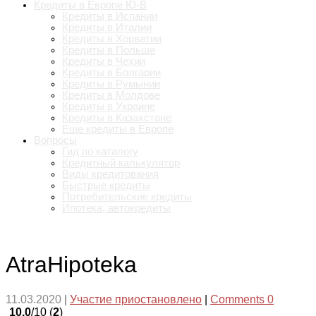
Кредиты в Европе Ю-В
Кредиты в Испании
Кредиты в Италии
Кредиты в Хорватии
Кредиты в Польше
Кредиты в Чехии
Кредиты в Болгарии
Кредиты в Румынии
Кредиты в Молдове
Кредиты в Украине
Кредиты в Казахстане
Еще кредиты в Европе
Вопросы
Гид по каталогу
Кредитный калькулятор
Виды кредитования
Быстрые кредиты
Потребительские кредиты
Ипотека, автокредиты
AtraHipoteka
11.03.2020
|
Участие приостановлено
|
Comments 0
10.0
/10 (
2
)