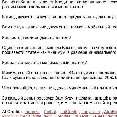
Ваших собственных денег. Кредитная линия является возо
раз, им можно пользоваться многократно.
Какие документы и куда я должен предоставить для получ
Вам не нужны никакие документы, только – мобильный тел
Как часто я должен делать платеж?
Один раз в месяц мы вышлем Вам выписку по счету, в ко
произвести платеж как минимум, в размере минимального
Как рассчитывается минимальный платеж?
Минимальный платеж составляет 4% от суммы использован
Если сумма использованного лимита не превышает 20 €, 
Что произойдет, если я не сделаю минимальный платеж ил
За каждый день просрочки Вам будут насчитан штраф в р
позвоните как можно раньше, и мы постараемся найти ре
AllCredits:
Finanza
,
FinLat
,
LatCredit
,
LadyLoan
,
AtraHi
AutoSOScredit
,
VitaCredit
,
Creditea
,
InCredit
,
SaulesKredit