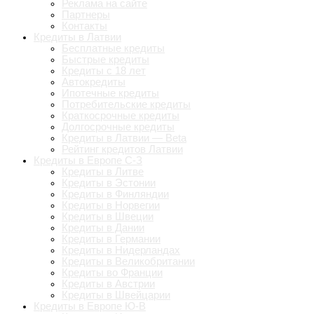
Реклама на сайте
Партнеры
Контакты
Кредиты в Латвии
Бесплатные кредиты
Быстрые кредиты
Кредиты с 18 лет
Автокредиты
Ипотечные кредиты
Потребительские кредиты
Краткосрочные кредиты
Долгосрочные кредиты
Кредиты в Латвии — Beta
Рейтинг кредитов Латвии
Кредиты в Европе С-З
Кредиты в Литве
Кредиты в Эстонии
Кредиты в Финляндии
Кредиты в Норвегии
Кредиты в Швеции
Кредиты в Дании
Кредиты в Германии
Кредиты в Нидерландах
Кредиты в Великобритании
Кредиты во Франции
Кредиты в Австрии
Кредиты в Швейцарии
Кредиты в Европе Ю-В