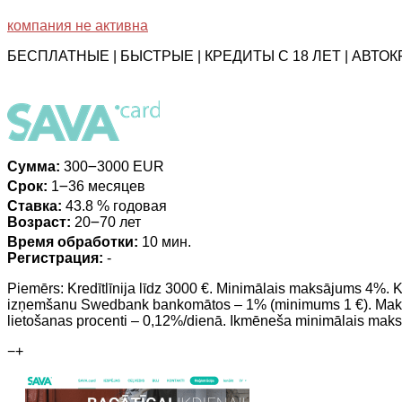
компания не активна
БЕСПЛАТНЫЕ | БЫСТРЫЕ | КРЕДИТЫ С 18 ЛЕТ | АВТ
Сумма:
300౼3000 EUR
Срок:
1౼36 месяцев
Ставка:
43.8 % годовая
Возраст:
20౼70 лет
Время обработки:
10 мин.
Регистрация:
-
Piemērs: Kredītlīnija līdz 3000 €. Minimālais maksājums 4%.
izņemšanu Swedbank bankomātos – 1% (minimums 1 €). Maksa
lietošanas procenti – 0,12%/dienā. Ikmēneša minimālais maks
−
+