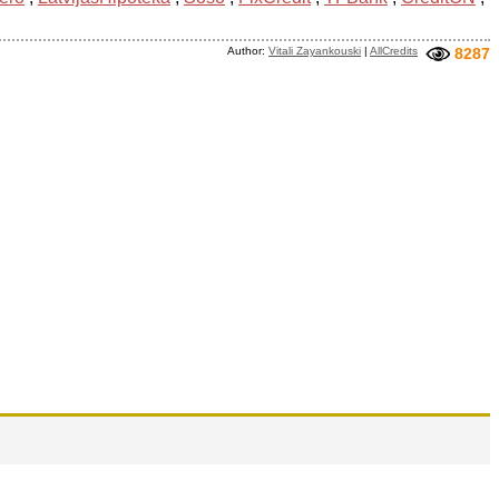
Author:
Vitali Zayankouski
|
AllCredits
8287