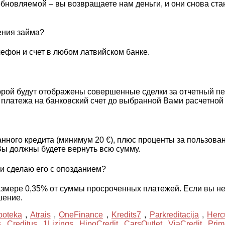
бновляемой – вы возвращаете нам деньги, и они снова ста
ения займа?
ефон и счет в любом латвийском банке.
торой будут отображены совершенные сделки за отчетный п
 платежа на банковский счет до выбранной Вами расчетной
ного кредита (минимум 20 €), плюс проценты за пользован
Вы должны будете вернуть всю сумму.
и сделаю его с опозданием?
азмере 0,35% от суммы просроченных платежей. Если вы не
шение.
poteka
,
Atrais
,
OneFinance
,
Kredits7
,
Parkreditacija
,
Herc
s
,
Creditus
,
1Lizings
,
HipoCredit
,
CarsOutlet
,
ViaCredit
,
Prim