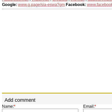
Google:
www.g.page/sia-eswa?gm
Facebook:
www.facebook.
Add comment
Name:
*
Email:
*