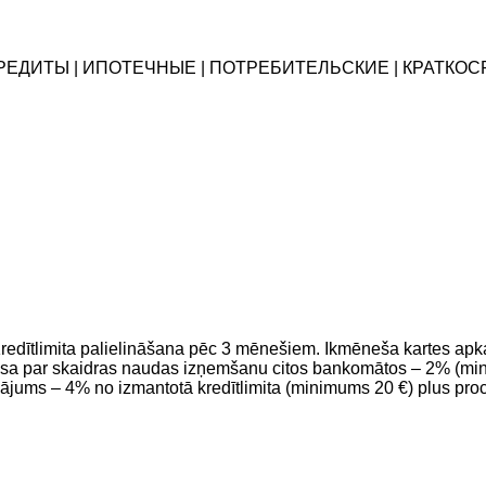
ОКРЕДИТЫ | ИПОТЕЧНЫЕ | ПОТРЕБИТЕЛЬСКИЕ | КРАТК
 Kredītlimita palielināšana pēc 3 mēnešiem. Ikmēneša kartes a
 par skaidras naudas izņemšanu citos bankomātos – 2% (min
ājums – 4% no izmantotā kredītlimita (minimums 20 €) plus pr