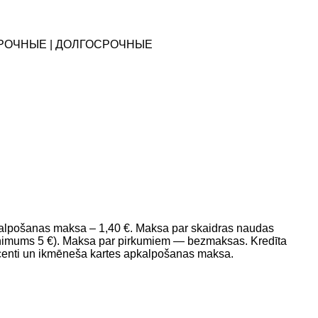
ОСРОЧНЫЕ | ДОЛГОСРОЧНЫЕ
pkalpošanas maksa – 1,40 €. Maksa par skaidras naudas
imums 5 €). Maksa par pirkumiem — bezmaksas. Kredīta
ocenti un ikmēneša kartes apkalpošanas maksa.