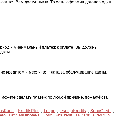
новятся Вам доступными. То есть, оформив договор один
ериод и минимальный платеж к оплате. Вы должны
 даты.
ие кредитом и месячная плата за обслуживание карты.
 можете сделать платеж по любой причине, пожалуйста,
usKarte
,
KreditsPlus
,
Longo
,
IespejuKredits
,
SohoCredit
,
ero
,
LatvijasHipoteka
,
Soso
,
FixCredit
,
TFBank
,
CreditON
,