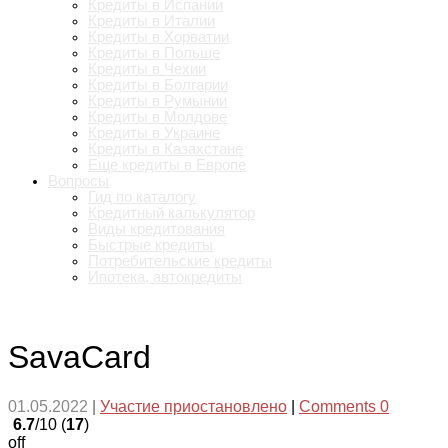
Кредиты в Испании
Кредиты в Италии
Кредиты в Хорватии
Кредиты в Польше
Кредиты в Чехии
Кредиты в Болгарии
Кредиты в Румынии
Кредиты в Молдове
Кредиты в Украине
Кредиты в Казахстане
Еще кредиты в Европе
Вопросы
Гид по каталогу
Кредитный калькулятор
Виды кредитования
Быстрые кредиты
Потребительские кредиты
Ипотека, автокредиты
SavaCard
01.05.2022
|
Участие приостановлено
|
Comments 0
6.7
/10 (
17
)
off