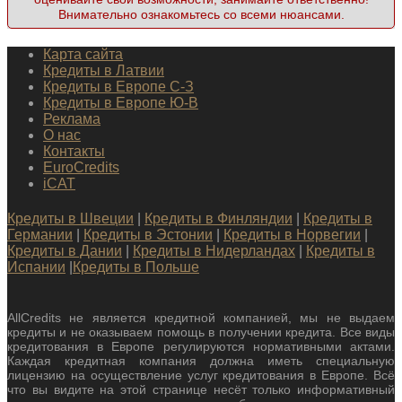
Внимательно ознакомьтесь со всеми нюансами.
Карта сайта
Кредиты в Латвии
Кредиты в Европе С-З
Кредиты в Европе Ю-В
Реклама
О нас
Контакты
EuroCredits
iCAT
Кредиты в Швеции
|
Кредиты в Финляндии
|
Кредиты в
Германии
|
Кредиты в Эстонии
|
Кредиты в Норвегии
|
Кредиты в Дании
|
Кредиты в Нидерландах
|
Кредиты в
Испании
|
Кредиты в Польше
AllCredits не является кредитной компанией, мы не выдаем
кредиты и не оказываем помощь в получении кредита. Все виды
кредитования в Европе регулируются нормативными актами.
Каждая кредитная компания должна иметь специальную
лицензию на осуществление услуг кредитования в Европе. Всё
что вы видите на этой странице несёт только информативный