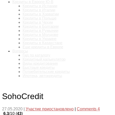
Кредиты в Европе Ю-В
Кредиты в Испании
Кредиты в Италии
Кредиты в Хорватии
Кредиты в Польше
Кредиты в Чехии
Кредиты в Болгарии
Кредиты в Румынии
Кредиты в Молдове
Кредиты в Украине
Кредиты в Казахстане
Еще кредиты в Европе
Вопросы
Гид по каталогу
Кредитный калькулятор
Виды кредитования
Быстрые кредиты
Потребительские кредиты
Ипотека, автокредиты
SohoCredit
27.05.2020
|
Участие приостановлено
|
Comments 4
6.3
/10 (
43
)