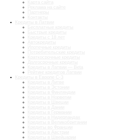
Карта сайта
Реклама на сайте
Партнеры
Контакты
Кредиты в Латвии
Бесплатные кредиты
Быстрые кредиты
Кредиты с 18 лет
Автокредиты
Ипотечные кредиты
Потребительские кредиты
Краткосрочные кредиты
Долгосрочные кредиты
Кредиты в Латвии — Beta
Рейтинг кредитов Латвии
Кредиты в Европе С-З
Кредиты в Литве
Кредиты в Эстонии
Кредиты в Финляндии
Кредиты в Норвегии
Кредиты в Швеции
Кредиты в Дании
Кредиты в Германии
Кредиты в Нидерландах
Кредиты в Великобритании
Кредиты во Франции
Кредиты в Австрии
Кредиты в Швейцарии