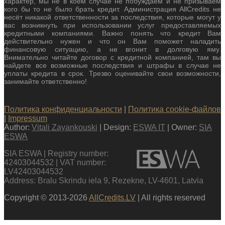
характер, мы не в коем случае не побуждаем и не призываем
кого бы то не было брать кредит. Администрация AllCredits не
несёт никакой ответственности за последствия, которые могут у
вас возникнуть при использовании услуг предоставляемых
кредитными компаниями. Важно понять что кредит Вам
действительно нужен и что он Вам поможет наладить
финансовую ситуацию, а не вгонит в долговую яму.
Внимательно читайте договор с кредитной компанией, там вы
найдете все возможные последствия и штрафы в случае не
уплаты кредита в срок. Трезво оценивайте свои возможности,
занимайте ответственно!
Политика конфиденциальности
|
Политика cookie-файлов
|
Impressum
Author:
Vitali Zayankouski
| Design:
ESWA IT
| Owner:
SIA
ESWA
SIA ESWA | Registry number:
42403044532 | VAT number:
LV42403044532
Address: Bralu Skrindu iela 9, Rezekne, LV-4601, Latvia
Copyright © 2013-2026
AllCredits.LV
| All rights reserved