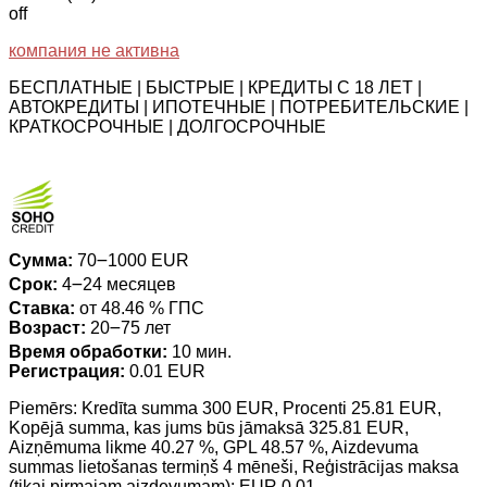
off
компания не активна
БЕСПЛАТНЫЕ | БЫСТРЫЕ | КРЕДИТЫ С 18 ЛЕТ |
АВТОКРЕДИТЫ | ИПОТЕЧНЫЕ | ПОТРЕБИТЕЛЬСКИЕ |
КРАТКОСРОЧНЫЕ | ДОЛГОСРОЧНЫЕ
Сумма:
70౼1000 EUR
Срок:
4౼24 месяцев
Ставка:
от 48.46 % ГПС
Возраст:
20౼75 лет
Время обработки:
10 мин.
Регистрация:
0.01 EUR
Piemērs: Kredīta summa 300 EUR, Procenti 25.81 EUR,
Kopējā summa, kas jums būs jāmaksā 325.81 EUR,
Aizņēmuma likme 40.27 %, GPL 48.57 %, Aizdevuma
summas lietošanas termiņš 4 mēneši, Reģistrācijas maksa
(tikai pirmajam aizdevumam): EUR 0.01.