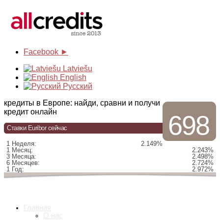
Facebook ►
Latviešu
English
Русский
кредиты в Европе: найди, сравни и получи
кредит онлайн
698
Ставки Euribor сейчас
1 Неделя:
2.149%
1 Месяц:
2.243%
3 Месяца:
2.498%
6 Месяцев:
2.724%
1 Год:
2.972%
Главная
О нас