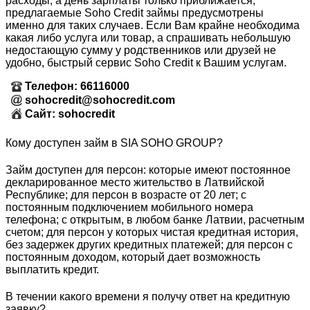
расходы, а день зарплаты только приближается,
предлагаемые Soho Credit займы предусмотрены
именно для таких случаев. Если Вам крайне необходима
какая либо услуга или товар, а спрашивать небольшую
недостающую сумму у родственников или друзей не
удобно, быстрый сервис Soho Credit к Вашим услугам.
Телефон: 66116000
sohocredit@sohocredit.com
Сайт: sohocredit
Кому доступен займ в SIA SOHO GROUP?
Займ доступен для персон: которые имеют постоянное
декларированное место жительство в Латвийской
Республике; для персон в возрасте от 20 лет; с
постоянным подключением мобильного номера
телефона; с открытым, в любом банке Латвии, расчетным
счетом; для персон у которых чистая кредитная история,
без задержек других кредитных платежей; для персон с
постоянным доходом, который дает возможность
выплатить кредит.
В течении какого времени я получу ответ на кредитную
заявку?