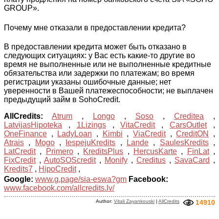
GROUP».
Почему мне отказали в предоставлении кредита?
В предоставлении кредита может быть отказано в
следующих ситуациях: у Вас есть какие-то другие во
время не выполненные или не выполненные кредитные
обязательства или задержки по платежам; во время
регистрации указаны ошибочные данные; нет
уверенности в Вашей платежеспособности; не выплачен
предыдущий займ в SohoCredit.
AllCredits:
Atrum
,
Longo
,
Soso
,
Creditea
,
LatvijasHipoteka
,
1Lizings
,
VitaCredit
,
CarsOutlet
,
OneFinance
,
LadyLoan
,
Kimbi
,
ViaCredit
,
CreditON
,
Atrais
,
Mogo
,
IespejuKredits
,
Lande
,
SaulesKredits
,
LatCredit
,
Primero
,
KreditsPlus
,
HercusKarte
,
FinLat
,
FixCredit
,
AutoSOScredit
,
Monify
,
Creditus
,
SavaCard
,
Kredits7
,
HipoCredit
,
Google:
www.g.page/sia-eswa?gm
Facebook:
www.facebook.com/allcredits.lv/
Author:
Vitali Zayankouski
|
AllCredits
14910