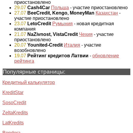
приостановлено
29.07
Cash4Car
Польша
- участие приостановлено
27.07
BeeCredit, Kengo, MoneyMan
Казахстан
-
участие приостановлено
23.07
LetoCredit
Румыния
- новая кредитная
компания
21.07
NaZivnost, VistaCredit
Чехия
- участие
приостановлено
20.07
Younited-Credit
Италия
- участие
возобновлено
19.07
Рейтинг кредитов Латвии
-
обновление
рейтинга
Популярные страницы:
Кредитный калькулятор
KreditStar
SosoCredit
ZeltaKredits
LatKredits
Bondora