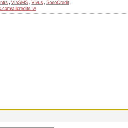
ntrs
,
ViaSMS
,
Vivus
,
SosoCredit
,
com/allcredits.lv/