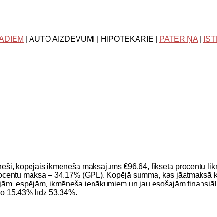
GADIEM
| AUTO AIZDEVUMI | HIPOTEKĀRIE |
PATĒRIŅA
|
ĪS
ši, kopējais ikmēneša maksājums €96.64, fiksētā procentu l
centu maksa – 34.17% (GPL). Kopējā summa, kas jāatmaksā k
nsiālajām iespējām, ikmēneša ienākumiem un jau esošajām finan
o 15.43% līdz 53.34%.