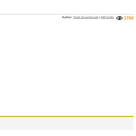
Author:
Vitali Zayankouski
|
AllCredits
1760