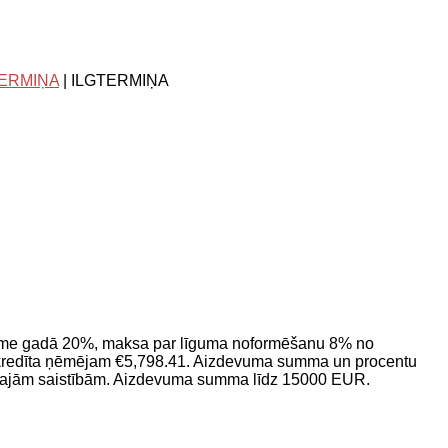
TERMIŅA
| ILGTERMIŅA
ikme gadā 20%, maksa par līguma noformēšanu 8% no
redīta ņēmējam €5,798.41. Aizdevuma summa un procentu
siālajām saistībām. Aizdevuma summa līdz 15000 EUR.