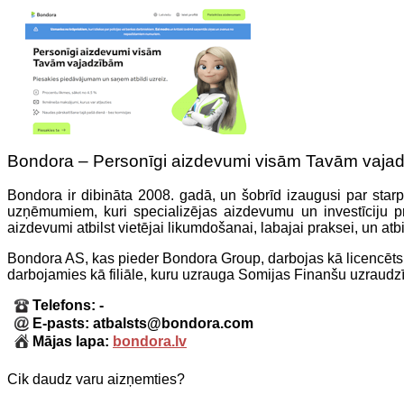
Bondora – Personīgi aizdevumi visām Tavām vaja
Bondora ir dibināta 2008. gadā, un šobrīd izaugusi par star
uzņēmumiem, kuri specializējas aizdevumu un investīciju 
aizdevumi atbilst vietējai likumdošanai, labajai praksei, un at
Bondora AS, kas pieder Bondora Group, darbojas kā licencēts
darbojamies kā filiāle, kuru uzrauga Somijas Finanšu uzraudzīb
Telefons: -
E-pasts: atbalsts@bondora.com
Mājas lapa:
bondora.lv
Cik daudz varu aizņemties?