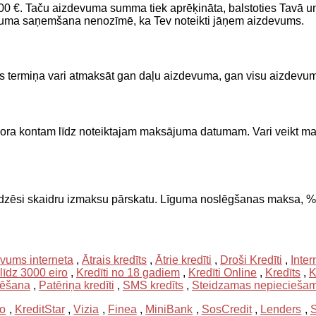
 €. Taču aizdevuma summa tiek aprēķināta, balstoties Tavā unikā
āvājuma saņemšana nenozīmē, ka Tev noteikti jāņem aizdevums.
s termiņa vari atmaksāt gan daļu aizdevuma, gan visu aizdevum
kontam līdz noteiktajam maksājuma datumam. Vari veikt maksā
redzēsi skaidru izmaksu pārskatu. Līguma noslēgšanas maksa,
evums interneta
,
Ātrais kredīts
,
Ātrie kredīti
,
Droši Kredīti
,
Inter
 līdz 3000 eiro
,
Kredīti no 18 gadiem
,
Kredīti Online
,
Kredīts
,
K
mēšana
,
Patēriņa kredīti
,
SMS kredīts
,
Steidzamas nepieciešamī
ro
,
KreditStar
,
Vizia
,
Finea
,
MiniBank
,
SosCredit
,
Lenders
,
S