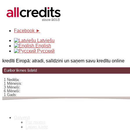
Facebook ►
Latviešu
English
Русский
kredīti Eiropā: atradi, salīdzini un saņem savu kredītu online
Euribor likmes šobrīd
1 Nedēļa:
1 Mēnesis:
3 Mēneši:
6 Mēneši:
1 Gads:
Galvenā
Par mums
Lapas karte