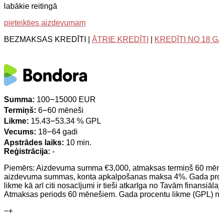
labākie reitingā
pieteikties aizdevumam
BEZMAKSAS KREDĪTI |
ĀTRIE KREDĪTI
|
KREDĪTI NO 18 
Summa:
100౼15000 EUR
Termiņš:
6౼60 mēneši
Likme:
15.43౼53.34 % GPL
Vecums:
18౼64 gadi
Apstrādes laiks:
10 min.
Reģistrācija:
-
Piemērs: Aizdevuma summa €3,000, atmaksas termiņš 60 mēne
aizdevuma summas, konta apkalpošanas maksa 4%. Gada pro
likme kā arī citi nosacījumi ir tieši atkarīga no Tavām fina
Atmaksas periods 60 mēnešiem. Gada procentu likme (GPL) n
−
+