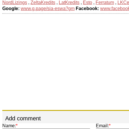
NordLizings
,
ZeltaKredits
,
LatKredits
,
Esto
,
Ferratum
,
LKCe
Google:
www.g.page/sia-eswa?gm
Facebook:
www.facebook.
Add comment
Name:
*
Email:
*