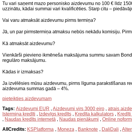
Tu vari saņemt mazo personisko aizdevumu no 100 € līdz 15000
uzzinātu, kādai summai vari kvalificēties. Starp citu – pied
Vai varu atmaksāt aizdevumu pirms termiņa?
Jā, un par pirmstermiņa atmaksu nebūs nekādu komisiju. Pirm
Kā atmaksāt aizdevumu?
Vienkārši pievieno ikmēneša maksājuma summu savam Bondora 
regulāro maksājumu.
Kādas ir izmaksas?
Ja izvēlēsies mūsu aizdevumu, pirms līguma parakstīšanas 
aizdevuma summas gadā – 4%.
pieteikties aizdevumam
Tags:
Aizdevumi EUR
,
Aizdevumi virs 3000 eiro
,
atrais aizd
īstermiņa kredīti
,
Izdevīgs kredīts
,
Kredīta kalkulators
,
Kredīti
,
Naudas kredīts internetā
,
Naudas pienākumi
,
Online nofor
AllCredits:
KSPlatforma
,
Moneza
,
Banknote
,
DaliDali
,
Alte