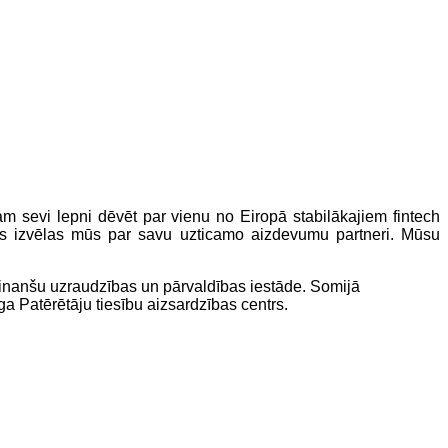
m sevi lepni dēvēt par vienu no Eiropā stabilākajiem fintech
īs izvēlas mūs par savu uzticamo aizdevumu partneri. Mūsu
inanšu uzraudzības un pārvaldības iestāde. Somijā
a Patērētāju tiesību aizsardzības centrs.