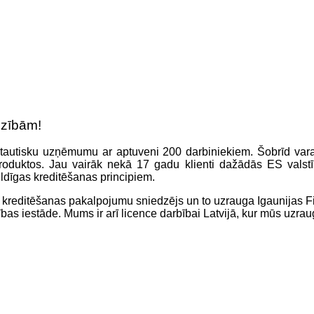
dzībām!
ptautisku uzņēmumu ar aptuveni 200 darbiniekiem. Šobrīd vara
produktos. Jau vairāk nekā 17 gadu klienti dažādās ES valst
bildīgas kreditēšanas principiem.
 kreditēšanas pakalpojumu sniedzējs un to uzrauga Igaunijas F
as iestāde. Mums ir arī licence darbībai Latvijā, kur mūs uzraug