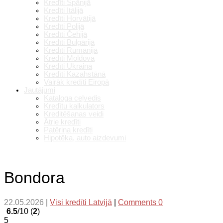
Kredīti Spānijā
Kredīti Itālijā
Kredīti Horvātijā
Kredīti Polijā
Kredīti Čehijā
Kredīti Bulgārijā
Kredīti Rumānijā
Kredīti Moldovā
Kredīti Ukrainā
Kredīti Kazahstānā
Vairāk kredīti Eiropā
Jautājumi
Kataloga ceļvedis
Kredītu kalkulators
Kreditēšanas veidi
Ātrie kredīti
Patēriņa kredīti
Hipotēka, auto aizdevumi
Bondora
22.05.2026
|
Visi kredīti Latvijā
|
Comments 0
6.5
/10 (
2
)
5