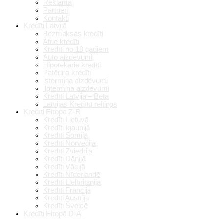
Reklāma
Partneri
Kontakti
Kredīti Latvijā
Bezmaksas kredīti
Ātrie kredīti
Kredīti no 18 gadiem
Auto aizdevumi
Hipotekārie kredīti
Patēriņa kredīti
Īstermiņa aizdevumi
Ilgtermiņa aizdevumi
Kredīti Latvijā – Beta
Latvijās Kredītu reitings
Kredīti Eiropā Z-R
Kredīti Lietuvā
Kredīti Igaunijā
Kredīti Somijā
Kredīti Norvēģijā
Kredīti Zviedrijā
Kredīti Dānijā
Kredīti Vācijā
Kredīti Nīderlandē
Kredīti Lielbritānijā
Kredīti Francijā
Kredīti Austrijā
Kredīti Šveicē
Kredīti Eiropā D-A