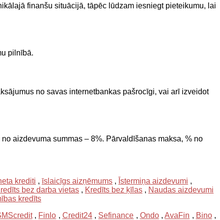
lajā finanšu situācijā, tāpēc lūdzam iesniegt pieteikumu, lai
u pilnībā.
jumus no savas internetbankas pašrocīgi, vai arī izveidot
 % no aizdevuma summas – 8%. Pārvaldīšanas maksa, % no
neta krediti
,
īslaicīgs aizņēmums
,
Īstermiņa aizdevumi
,
redīts bez darba vietas
,
Kredīts bez ķīlas
,
Naudas aizdevumi
bas kredīts
MScredit
,
Finlo
,
Credit24
,
Sefinance
,
Ondo
,
AvaFin
,
Bino
,