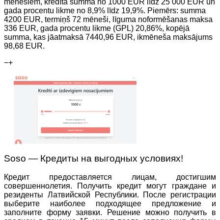
mēnešiem, kredīta summa no 1000 EUR līdz 25 000 EUR un
gada procentu likme no 8,9% līdz 19,9%. Piemērs: summa
4200 EUR, termiņš 72 mēneši, līguma noformēšanas maksa
336 EUR, gada procentu likme (GPL) 20,86%, kopējā
summa, kas jāatmaksā 7440,96 EUR, ikmēneša maksājums
98,68 EUR.
−
+
Soso — Кредиты на выгодных условиях!
Кредит предоставляется лицам, достигшим
совершеннолетия. Получить кредит могут граждане и
резиденты Латвийской Республики. После регистрации
выберите наиболее подходящее предложение и
заполните форму заявки. Решение можно получить в