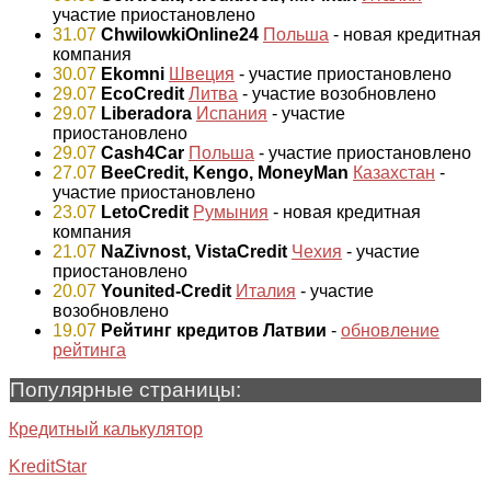
участие приостановлено
31.07
ChwilowkiOnline24
Польша
- новая кредитная
компания
30.07
Ekomni
Швеция
- участие приостановлено
29.07
EcoCredit
Литва
- участие возобновлено
29.07
Liberadora
Испания
- участие
приостановлено
29.07
Cash4Car
Польша
- участие приостановлено
27.07
BeeCredit, Kengo, MoneyMan
Казахстан
-
участие приостановлено
23.07
LetoCredit
Румыния
- новая кредитная
компания
21.07
NaZivnost, VistaCredit
Чехия
- участие
приостановлено
20.07
Younited-Credit
Италия
- участие
возобновлено
19.07
Рейтинг кредитов Латвии
-
обновление
рейтинга
Популярные страницы:
Кредитный калькулятор
KreditStar