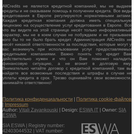
AllCredits не является кредитной компанией, мы не выдаем
кредиты и не оказываем помощь в получении кредита. Все виды
кредитования в Европе регулируются нормативными актами.
Каждая кредитная компания должна иметь специальную
лицензию на осуществление услуг кредитования в Европе. Всё
что вы видите на этой странице несёт только информативный
характер, мы не в коем случае не побуждаем и не призываем
кого бы то не было брать кредит. Администрация AllCredits не
несёт никакой ответственности за последствия, которые могут у
вас возникнуть при использовании услуг предоставляемых
кредитными компаниями. Важно понять что кредит Вам
действительно нужен и что он Вам поможет наладить
финансовую ситуацию, а не вгонит в долговую яму.
Внимательно читайте договор с кредитной компанией, там вы
найдете все возможные последствия и штрафы в случае не
уплаты кредита в срок. Трезво оценивайте свои возможности,
занимайте ответственно!
Политика конфиденциальности
|
Политика cookie-файлов
|
Impressum
Author:
Vitali Zayankouski
| Design:
ESWA IT
| Owner:
SIA
ESWA
SIA ESWA | Registry number:
42403044532 | VAT number: