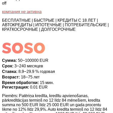
off
компания не активна
БЕСПЛАТНЫЕ | БЫСТРЫЕ | КРЕДИТЫ С 18 ЛЕТ |
АВТОКРЕДИТЫ | ИПОТЕЧНЫЕ | ПОТРЕБИТЕЛЬСКИЕ |
КРАТКОСРОЧНЫЕ | ДОЛГОСРОЧНЫЕ
Сумма:
50౼100000 EUR
Срок:
3౼240 месяцев
Ставка:
8.9౼29.9 % годовая
Возраст:
18౼75 лет
Время обработки:
15 мин.
Регистрация:
0.01 EUR
Piemērs: Patēriņa kredīta, kredītu apvienošanas,
pārkredītācijas termiņš no 12 līdz 84 mēnešiem, kredīta
summa no 500 EUR līdz 25 000 EUR un gada procentu
likme no 12% līdz 29,9%. Auto kredīta termiņš no 12 līdz 84