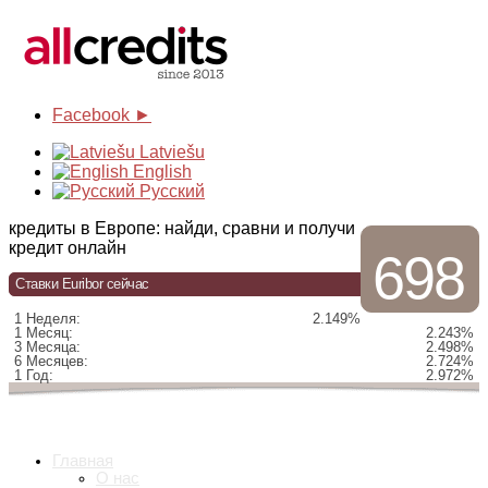
Facebook ►
Latviešu
English
Русский
кредиты в Европе: найди, сравни и получи
кредит онлайн
698
Ставки Euribor сейчас
1 Неделя:
2.149%
1 Месяц:
2.243%
3 Месяца:
2.498%
6 Месяцев:
2.724%
1 Год:
2.972%
Главная
О нас