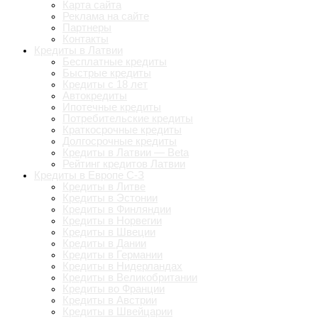
Карта сайта
Реклама на сайте
Партнеры
Контакты
Кредиты в Латвии
Бесплатные кредиты
Быстрые кредиты
Кредиты с 18 лет
Автокредиты
Ипотечные кредиты
Потребительские кредиты
Краткосрочные кредиты
Долгосрочные кредиты
Кредиты в Латвии — Beta
Рейтинг кредитов Латвии
Кредиты в Европе С-З
Кредиты в Литве
Кредиты в Эстонии
Кредиты в Финляндии
Кредиты в Норвегии
Кредиты в Швеции
Кредиты в Дании
Кредиты в Германии
Кредиты в Нидерландах
Кредиты в Великобритании
Кредиты во Франции
Кредиты в Австрии
Кредиты в Швейцарии