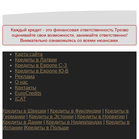
Каждый кредит - это финансовая ответственность.Трезво
оценивайте свои возможности, занимайте ответственно!
Внимательно ознакомьтесь со всеми нюансами.
Карта сайта
Кредиты в Латвии
Кредиты в Европе С-З
Кредиты в Европе Ю-В
Реклама
О нас
Контакты
EuroCredits
iCAT
Кредиты в Швеции
|
Кредиты в Финляндии
|
Кредиты в
Германии
|
Кредиты в Эстонии
|
Кредиты в Норвегии
|
Кредиты в Дании
|
Кредиты в Нидерландах
|
Кредиты в
Испании
|
Кредиты в Польше