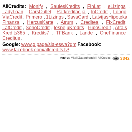
AllCredits:
Monify
,
SaulesKredits
,
FinLat
,
eLizings
,
LadyLoan
,
CarsOutlet
,
Parkreditacija
,
InCredit
,
Longo
,
ViaCredit
,
Primero
,
1Lizings
,
SavaCard
,
LatvijasHipoteka
,
Finanza
,
HercusKarte
,
Atrum
,
Creditea
,
FixCredit
,
LatCredit
,
SohoCredit
,
IespejuKredits
,
HipoCredit
,
Atrais
,
Kredits365
,
Kredits7
,
TFBank
,
Lande
,
OneFinance
,
Creditus
,
Google:
www.g.page/sia-eswa?gm
Facebook:
www.facebook.com/allcredits.lv/
Author:
Vitali Zayankouski
|
AllCredits
3342