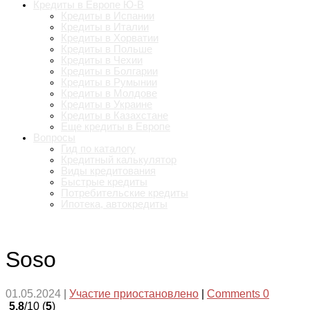
Кредиты в Европе Ю-В
Кредиты в Испании
Кредиты в Италии
Кредиты в Хорватии
Кредиты в Польше
Кредиты в Чехии
Кредиты в Болгарии
Кредиты в Румынии
Кредиты в Молдове
Кредиты в Украине
Кредиты в Казахстане
Еще кредиты в Европе
Вопросы
Гид по каталогу
Кредитный калькулятор
Виды кредитования
Быстрые кредиты
Потребительские кредиты
Ипотека, автокредиты
Soso
01.05.2024
|
Участие приостановлено
|
Comments 0
5.8
/10 (
5
)