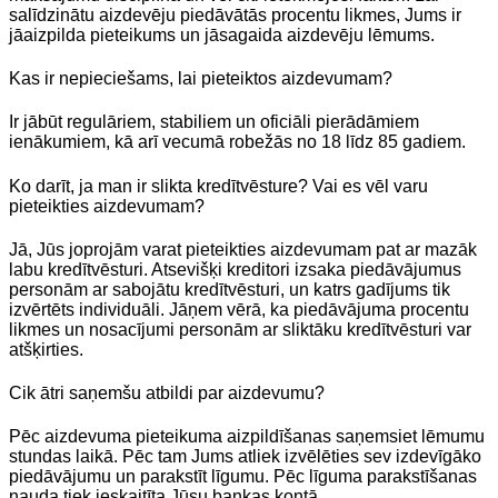
salīdzinātu aizdevēju piedāvātās procentu likmes, Jums ir
jāaizpilda pieteikums un jāsagaida aizdevēju lēmums.
Kas ir nepieciešams, lai pieteiktos aizdevumam?
Ir jābūt regulāriem, stabiliem un oficiāli pierādāmiem
ienākumiem, kā arī vecumā robežās no 18 līdz 85 gadiem.
Ko darīt, ja man ir slikta kredītvēsture? Vai es vēl varu
pieteikties aizdevumam?
Jā, Jūs joprojām varat pieteikties aizdevumam pat ar mazāk
labu kredītvēsturi. Atsevišķi kreditori izsaka piedāvājumus
personām ar sabojātu kredītvēsturi, un katrs gadījums tik
izvērtēts individuāli. Jāņem vērā, ka piedāvājuma procentu
likmes un nosacījumi personām ar sliktāku kredītvēsturi var
atšķirties.
Cik ātri saņemšu atbildi par aizdevumu?
Pēc aizdevuma pieteikuma aizpildīšanas saņemsiet lēmumu
stundas laikā. Pēc tam Jums atliek izvēlēties sev izdevīgāko
piedāvājumu un parakstīt līgumu. Pēc līguma parakstīšanas
nauda tiek ieskaitīta Jūsu bankas kontā.