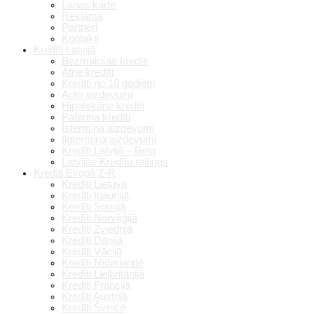
Lapas karte
Reklāma
Partneri
Kontakti
Kredīti Latvijā
Bezmaksas kredīti
Ātrie kredīti
Kredīti no 18 gadiem
Auto aizdevumi
Hipotekārie kredīti
Patēriņa kredīti
Īstermiņa aizdevumi
Ilgtermiņa aizdevumi
Kredīti Latvijā – Beta
Latvijās Kredītu reitings
Kredīti Eiropā Z-R
Kredīti Lietuvā
Kredīti Igaunijā
Kredīti Somijā
Kredīti Norvēģijā
Kredīti Zviedrijā
Kredīti Dānijā
Kredīti Vācijā
Kredīti Nīderlandē
Kredīti Lielbritānijā
Kredīti Francijā
Kredīti Austrijā
Kredīti Šveicē