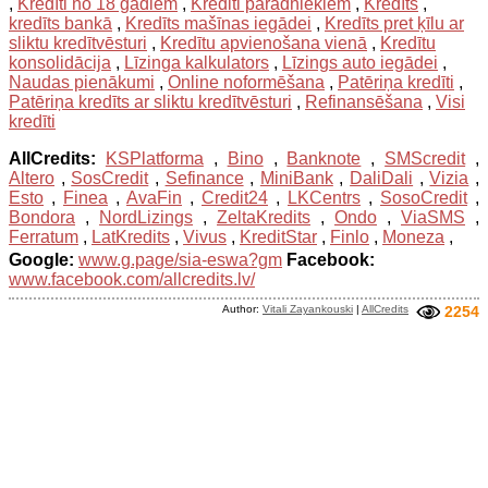
,
Kredīti no 18 gadiem
,
Krediti paradniekiem
,
Kredīts
,
kredīts bankā
,
Kredīts mašīnas iegādei
,
Kredīts pret ķīlu ar
sliktu kredītvēsturi
,
Kredītu apvienošana vienā
,
Kredītu
konsolidācija
,
Līzinga kalkulators
,
Līzings auto iegādei
,
Naudas pienākumi
,
Online noformēšana
,
Patēriņa kredīti
,
Patēriņa kredīts ar sliktu kredītvēsturi
,
Refinansēšana
,
Visi
kredīti
AllCredits:
KSPlatforma
,
Bino
,
Banknote
,
SMScredit
,
Altero
,
SosCredit
,
Sefinance
,
MiniBank
,
DaliDali
,
Vizia
,
Esto
,
Finea
,
AvaFin
,
Credit24
,
LKCentrs
,
SosoCredit
,
Bondora
,
NordLizings
,
ZeltaKredits
,
Ondo
,
ViaSMS
,
Ferratum
,
LatKredits
,
Vivus
,
KreditStar
,
Finlo
,
Moneza
,
Google:
www.g.page/sia-eswa?gm
Facebook:
www.facebook.com/allcredits.lv/
Author:
Vitali Zayankouski
|
AllCredits
2254