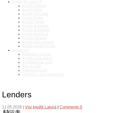
Kredīti Eiropā D-A
Kredīti Spānijā
Kredīti Itālijā
Kredīti Horvātijā
Kredīti Polijā
Kredīti Čehijā
Kredīti Bulgārijā
Kredīti Rumānijā
Kredīti Moldovā
Kredīti Ukrainā
Kredīti Kazahstānā
Vairāk kredīti Eiropā
Jautājumi
Kataloga ceļvedis
Kredītu kalkulators
Kreditēšanas veidi
Ātrie kredīti
Patēriņa kredīti
Hipotēka, auto aizdevumi
Lenders
11.05.2026
|
Visi kredīti Latvijā
|
Comments 0
8.5
/10 (
6
)