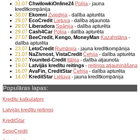
31.07
ChwilowkiOnline24
Polija
- jauna
kredītkompānija
30.07
Ekomni
Zviedrija
- dalība apturēta
29.07
EcoCredit
Lietuva
- dalība atjaunota
29.07
Liberadora
Spānija
- dalība apturēta
29.07
Cash4Car
Polija
- dalība apturēta
27.07
BeeCredit, Kengo, MoneyMan
Kazahstāna
-
dalība apturēta
23.07
LetoCredit
Rumānija
- jauna kredītkompānija
21.07
NaZivnost, VistaCredit
Čehija
- dalība apturēta
20.07
Younited-Credit
Itālija
- dalība atjaunota
19.07
Latvijās kredītu reitings
-
reitinga atjaunināšana
16.07
AvaFin, CreditStar
Čehija
- dalība apturēta
14.07
KreditStar
Lietuva
- jauna kredītkompānija
Populāras lapas:
Kredītu kalkulators
Latvijās kredītu reitings
KreditStar
SosoCredit