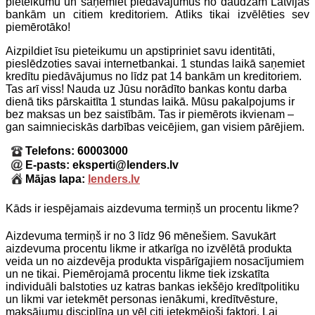
pieteikumu un saņemiet piedāvājumus no daudzām Latvijas
bankām un citiem kreditoriem. Atliks tikai izvēlēties sev
piemērotāko!
Aizpildiet īsu pieteikumu un apstipriniet savu identitāti,
pieslēdzoties savai internetbankai. 1 stundas laikā saņemiet
kredītu piedāvājumus no līdz pat 14 bankām un kreditoriem.
Tas arī viss! Nauda uz Jūsu norādīto bankas kontu darba
dienā tiks pārskaitīta 1 stundas laikā. Mūsu pakalpojums ir
bez maksas un bez saistībām. Tas ir piemērots ikvienam –
gan saimnieciskās darbības veicējiem, gan visiem pārējiem.
Telefons: 60003000
E-pasts: eksperti@lenders.lv
Mājas lapa:
lenders.lv
Kāds ir iespējamais aizdevuma termiņš un procentu likme?
Aizdevuma termiņš ir no 3 līdz 96 mēnešiem. Savukārt
aizdevuma procentu likme ir atkarīga no izvēlētā produkta
veida un no aizdevēja produkta vispārīgajiem nosacījumiem
un ne tikai. Piemērojamā procentu likme tiek izskatīta
individuāli balstoties uz katras bankas iekšējo kredītpolitiku
un likmi var ietekmēt personas ienākumi, kredītvēsture,
maksājumu disciplīna un vēl citi ietekmējoši faktori. Lai