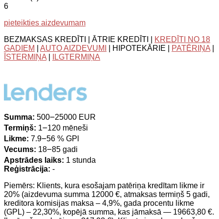
6
pieteikties aizdevumam
BEZMAKSAS KREDĪTI | ĀTRIE KREDĪTI |
KREDĪTI NO 18
GADIEM
|
AUTO AIZDEVUMI
| HIPOTEKĀRIE |
PATĒRIŅA
|
ĪSTERMIŅA
|
ILGTERMIŅA
Summa:
500౼25000 EUR
Termiņš:
1౼120 mēneši
Likme:
7.9౼56 % GPl
Vecums:
18౼85 gadi
Apstrādes laiks:
1 stunda
Reģistrācija:
-
Piemērs: Klients, kura esošajam patēriņa kredītam likme ir
20% (aizdevuma summa 12000 €, atmaksas termiņš 5 gadi,
kreditora komisijas maksa – 4,9%, gada procentu likme
(GPL) – 22,30%, kopējā summa, kas jāmaksā — 19663,80 €.