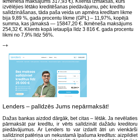
Ikmēneša maksājums 317,93 €). Klienta izmaksas, kurš
izvēlējies lētāko kreditēšanas piedāvājumu, pēc kredītu
salīdzināšanas, tāda paša veida un apmēra kredītam likme
bija 9,89 %, gada procentu likme (GPL) – 11,97%, kopējā
summa, kas jāmaksā — 15847,20 €. Ikmēneša maksājums
254,32 €. Klients kopā ietaupīja līdz 3 816 €. gada procentu
likmi no 7,9% līdz 56%.
−
+
Lenders – palīdzēs Jums nepārmaksāt!
Dažas bankas aizdod dārgāk, bet citas – lētāk. Ja nevēlaties
pārmaksāt par kredītu, ir vērts salīdzināt dažādu kreditoru
piedāvājumus. Ar Lenders to var izdarīt ātri un vienkārši
salīdzinot patēriņa un nekustamā īpašuma kredītus: aizpildiet