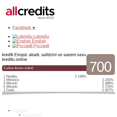
Facebook ►
Latviešu
English
Русский
kredīti Eiropā: atradi, salīdzini un saņem savu
kredītu online
700
Euribor likmes šobrīd
1 Nedēļa:
2.149%
1 Mēnesis:
2.243%
3 Mēneši:
2.498%
6 Mēneši:
2.724%
1 Gads:
2.927%
Galvenā
Par mums