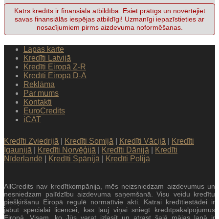
Katrs kredīts ir finansiāla atbildība. Esiet prātīgs un novērtējiet
savas finansiālās iespējas atbildīgi! Uzmanīgi iepazīstieties ar
nosacījumiem pirms aizdevuma noformēšanas.
Lapas karte
Kredīti Latvijā
Kredīti Eiropā Z-R
Kredīti Eiropā D-A
Reklāma
Par mums
Kontakti
EuroCredits
iCAT
Kredīti Zviedrijā
|
Kredīti Somijā
|
Kredīti Vācijā
|
Kredīti
Igaunijā
|
Kredīti Norvēģijā
|
Kredīti Dānijā
|
Kredīti
Nīderlandē
|
Kredīti Spānijā
|
Kredīti Polijā
AllCredits nav kredītkompānija, mēs neizsniedzam aizdevumus un
nesniedzam palīdzību aizdevuma saņemšanā. Visu veidu kredītu
piešķiršanu Eiropā regulē normatīvie akti. Katrai kredītiestādei ir
jābūt speciālai licencei, kas ļauj viņai sniegt kredītpakalpojumus
Eiropā. Visam, ko Jūs varat izlasīt un atrast šajā mājas lapā ir