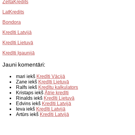
ZeltaKredits
LatKredits
Bondora
Kredīti Latvijā
Kredīti Lietuvā
Kredīti Igaunijā
Jauni komentāri:
mari iekš
Kredīti Vācijā
Zane iekš
Kredīti Lietuvā
Ralfs iekš
Kredītu kalkulators
Kristaps iekš
Ātrie kredīti
Rinalds iekš
Kredīti Lietuvā
Edvins iekš
Kredīti Latvijā
Ieva iekš
Kredīti Latvijā
Artūrs iekš
Kredīti Latvijā