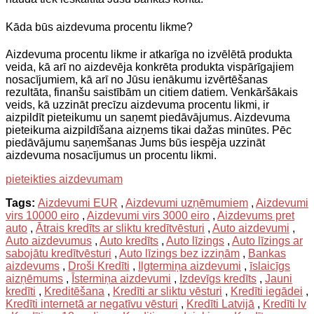
Kāda būs aizdevuma procentu likme?
Aizdevuma procentu likme ir atkarīga no izvēlētā produkta
veida, kā arī no aizdevēja konkrēta produkta vispārīgajiem
nosacījumiem, kā arī no Jūsu ienākumu izvērtēšanas
rezultāta, finanšu saistībām un citiem datiem. Venkāršākais
veids, kā uzzināt precīzu aizdevuma procentu likmi, ir
aizpildīt pieteikumu un saņemt piedāvājumus. Aizdevuma
pieteikuma aizpildīšana aizņems tikai dažas minūtes. Pēc
piedāvājumu saņemšanas Jums būs iespēja uzzināt
aizdevuma nosacījumus un procentu likmi.
pieteikties aizdevumam
Tags:
Aizdevumi EUR
,
Aizdevumi uzņēmumiem
,
Aizdevumi
virs 10000 eiro
,
Aizdevumi virs 3000 eiro
,
Aizdevums pret
auto
,
Ātrais kredīts ar sliktu kredītvēsturi
,
Auto aizdevumi
,
Auto aizdevumus
,
Auto kredīts
,
Auto līzings
,
Auto līzings ar
sabojātu kredītvēsturi
,
Auto līzings bez izziņām
,
Bankas
aizdevums
,
Droši Kredīti
,
Ilgtermiņa aizdevumi
,
īslaicīgs
aizņēmums
,
Īstermiņa aizdevumi
,
Izdevīgs kredīts
,
Jauni
kredīti
,
Kreditēšana
,
Kredīti ar sliktu vēsturi
,
Kredīti iegādei
,
Kredīti internetā ar negatīvu vēsturi
,
Kredīti Latvijā
,
Kredīti lv