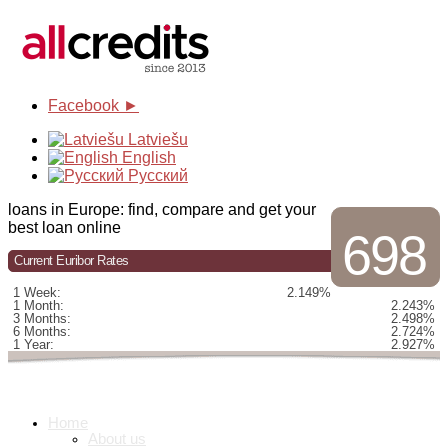
Facebook ►
Latviešu
English
Русский
loans in Europe: find, compare and get your
best loan online
698
Current Euribor Rates
1 Week:
2.149%
1 Month:
2.243%
3 Months:
2.498%
6 Months:
2.724%
1 Year:
2.927%
Home
About us