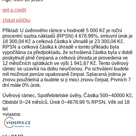
get a credit
získat půjčku
Příklad: U úvěrového rámce v hodnotě 5 000 Kč je roční
procentní sazba nákladů (RPSN) 4 678.99%, smluvní úrok je
18 300,04 Kč a celková částka k úhradě je 23 300,04 Kč.
RPSN a celková částka k úhradě v tomto příkladu byla
vypočítána za předpokladu, že schválená částka byla v době
poskytnutí plně čerpaná a celková úhrada je provedena ve
12 měsíčních splátkách ve výši 1 941,67 Kč. Tento úvěrový
rámec se uzavírá na dobu neurčenou. Po schválení budete
mít možnost peníze opakovaně čerpat. Splacená jistina je
znovu použitelná a budete si ji moci znovu čerpat. Prvních 7
dní máte 0% úrok.
Úvěrový rámec, Spotřebitelské úvěry, Částka 500౼40000 Kč,
Období 0౼24 měsíců, Úrok 0౼4678.99 % RPSN, Věk od 18
let
×
viasms