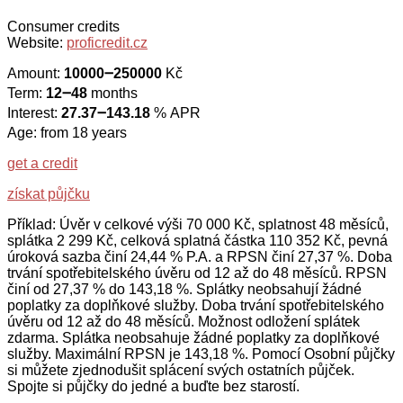
Consumer credits
Website:
proficredit.cz
Amount:
10000౼250000
Kč
Term:
12౼48
months
Interest:
27.37౼143.18
% APR
Age: from 18 years
get a credit
získat půjčku
Příklad: Úvěr v celkové výši 70 000 Kč, splatnost 48 měsíců,
splátka 2 299 Kč, celková splatná částka 110 352 Kč, pevná
úroková sazba činí 24,44 % P.A. a RPSN činí 27,37 %. Doba
trvání spotřebitelského úvěru od 12 až do 48 měsíců. RPSN
činí od 27,37 % do 143,18 %. Splátky neobsahují žádné
poplatky za doplňkové služby. Doba trvání spotřebitelského
úvěru od 12 až do 48 měsíců. Možnost odložení splátek
zdarma. Splátka neobsahuje žádné poplatky za doplňkové
služby. Maximální RPSN je 143,18 %. Pomocí Osobní půjčky
si můžete zjednodušit splácení svých ostatních půjček.
Spojte si půjčky do jedné a buďte bez starostí.