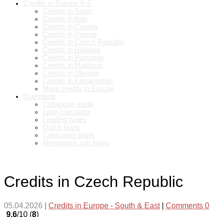
Credits in Europe S-E
Credits in Spain
Credits in Italy
Credits in Croatia
Credits in Poland
Credits in Czech Republic
Credits in Bulgaria
Credits in Romania
Credits in Moldova
Credits in Ukraine
Credits in Kazakhstan
More credits in Europe
Questions
Catalogue guide
Loan calculator
Lending types
Quick loans
Consumer loans
Mortgages, car loans
Credits in Czech Republic
05.04.2026
|
Credits in Europe - South & East
|
Comments 0
9.6
/10 (
8
)