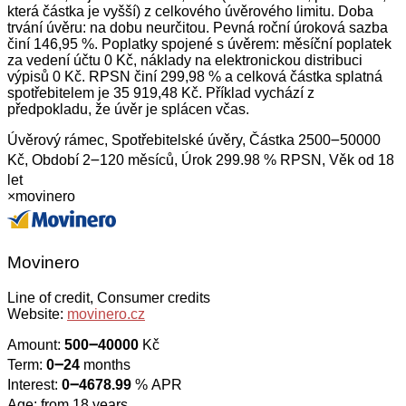
která částka je vyšší) z celkového úvěrového limitu. Doba
trvání úvěru: na dobu neurčitou. Pevná roční úroková sazba
činí 146,95 %. Poplatky spojené s úvěrem: měsíční poplatek
za vedení účtu 0 Kč, náklady na elektronickou distribuci
výpisů 0 Kč. RPSN činí 299,98 % a celková částka splatná
spotřebitelem je 35 919,48 Kč. Příklad vychází z
předpokladu, že úvěr je splácen včas.
Úvěrový rámec, Spotřebitelské úvěry, Částka 2500౼50000
Kč, Období 2౼120 měsíců, Úrok 299.98 % RPSN, Věk od 18
let
×
movinero
Movinero
Line of credit, Consumer credits
Website:
movinero.cz
Amount:
500౼40000
Kč
Term:
0౼24
months
Interest:
0౼4678.99
% APR
Age: from 18 years