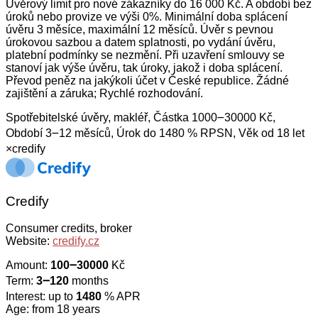
Úvěrový limit pro nové zákazníky do 16 000 Kč. A období bez
úroků nebo provize ve výši 0%. Minimální doba splácení
úvěru 3 měsíce, maximální 12 měsíců. Úvěr s pevnou
úrokovou sazbou a datem splatnosti, po vydání úvěru,
platební podmínky se nezmění. Při uzavření smlouvy se
stanoví jak výše úvěru, tak úroky, jakož i doba splácení.
Převod peněz na jakýkoli účet v České republice. Žádné
zajištění a záruka; Rychlé rozhodování.
Spotřebitelské úvěry, makléř, Částka 1000౼30000 Kč,
Období 3౼12 měsíců, Úrok do 1480 % RPSN, Věk od 18 let
×
credify
Credify
Consumer credits, broker
Website:
credify.cz
Amount:
100౼30000
Kč
Term:
3౼120
months
Interest: up to
1480
% APR
Age: from 18 years