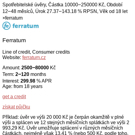
Spotřebitelské úvěry, Částka 10000౼250000 Kč, Období
12౼48 měsíců, Úrok 27.37౼143.18 % RPSN, Věk od 18 let
×
ferratum
Ferratum
Line of credit, Consumer credits
Website:
ferratum.cz
Amount:
2500౼80000
Kč
Term:
2౼120
months
Interest:
299.98
% APR
Age: from 18 years
get a credit
získat půjčku
Příklad: úvěr ve výši 20 000 Kč je čerpán okamžitě v plné
výši a splácen ve 12 stejných měsíčních splátkách ve výši 2
993,29 Kč. Úvěr umožňuje splácení v různých měsíčních
částkách, nejméně však 13,41 % (nebo 500 Kč, podle toho,