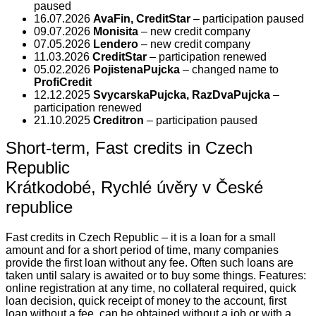
paused
16.07.2026
AvaFin, CreditStar
– participation paused
09.07.2026
Monisita
– new credit company
07.05.2026
Lendero
– new credit company
11.03.2026
CreditStar
– participation renewed
05.02.2026
PojistenaPujcka
– changed name to
ProfiCredit
12.12.2025
SvycarskaPujcka, RazDvaPujcka
–
participation renewed
21.10.2025
Creditron
– participation paused
Short-term, Fast credits in Czech
Republic
Krátkodobé, Rychlé úvěry v České
republice
Fast credits in Czech Republic – it is a loan for a small
amount and for a short period of time, many companies
provide the first loan without any fee. Often such loans are
taken until salary is awaited or to buy some things. Features:
online registration at any time, no collateral required, quick
loan decision, quick receipt of money to the account, first
loan without a fee, can be obtained without a job or with a