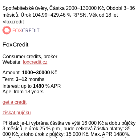
Spotřebitelské úvěry, Částka 2000౼130000 Kč, Období 3౼36
měsíců, Úrok 104.99౼429.46 % RPSN, Věk od 18 let
×
foxcredit
FoxCredit
Consumer credits, broker
Website:
foxcredit.cz
Amount:
1000౼30000
Kč
Term:
3౼12
months
Interest: up to
1480
% APR
Age: from 18 years
get a credit
získat půjčku
Příklad: je-Li vybrána částka ve výši 16 000 Kč a dobu půjčky
3 měsíců je úrok 25 % p.m., bude celková částka platby: 35
000 Kč, z toho úrok z půjčky: 15 000 Kč. Max. APR 1480%.