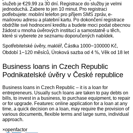
služeb je €29.99 za 30 dní. Registrace do služby je velmi
jednoduchá. Zabere to jen 10 minut. Pro registraci
potřebujete: mobilní telefon pro příjem SMS zpráv, e-
mailovou adresu a platební kartu. Po dokončení registrace
obdržíte své hodnocení kreditu a budete moci podat obecnou
žádost u mnoha úvěrových institucí a samostatně u těch,
které si vyberete ze seznamu doporučených nabídek.
Spotřebitelské úvěry, makléř, Částka 1000౼100000 Kč,
Období 1౼120 měsíců, Úroková sazba od 4 %, Věk od 18 let
Business loans in Czech Republic
Podnikatelské úvěry v České republice
Business loans in Czech Republic – it is a loan for
entrepreneurs. Usually such loans are taken to pay debts on
bills, to invest in a business, to purchase equipment, to repair
or for upgrade. Features: online application for a loan at any
time, a quick decision on a loan, may require the provision of
various documents, flexible terms and large sums, individual
approach.
×
openfactor