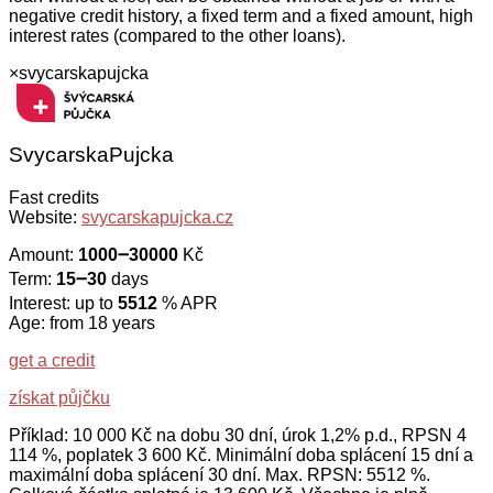
negative credit history, a fixed term and a fixed amount, high
interest rates (compared to the other loans).
×
svycarskapujcka
SvycarskaPujcka
Fast credits
Website:
svycarskapujcka.cz
Amount:
1000౼30000
Kč
Term:
15౼30
days
Interest: up to
5512
% APR
Age: from 18 years
get a credit
získat půjčku
Příklad: 10 000 Kč na dobu 30 dní, úrok 1,2% p.d., RPSN 4
114 %, poplatek 3 600 Kč. Minimální doba splácení 15 dní a
maximální doba splácení 30 dní. Max. RPSN: 5512 %.