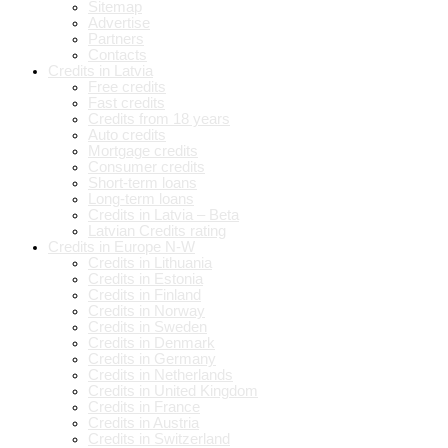
Sitemap
Advertise
Partners
Contacts
Credits in Latvia
Free credits
Fast credits
Credits from 18 years
Auto credits
Mortgage credits
Consumer credits
Short-term loans
Long-term loans
Credits in Latvia – Beta
Latvian Credits rating
Credits in Europe N-W
Credits in Lithuania
Credits in Estonia
Credits in Finland
Credits in Norway
Credits in Sweden
Credits in Denmark
Credits in Germany
Credits in Netherlands
Credits in United Kingdom
Credits in France
Credits in Austria
Credits in Switzerland