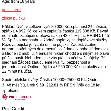
Age: from 18 years
get a credit
získat půjčku
Příklad: Úvěr v celkové výši 80 000 Kč, splatnost 24 měsíců,
splátka 4 992 Kč, celkem zaplatíte částku 119 808 Kč. Pevná
nominální zápůjční úroková sazba 42,24 % p.a., RPSN 51,45
%. Splátka neobsahuje žádné poplatky za doplňkové služby.
Razdva půjčka je rychlá online půjčka. Žádost, včetně
nahrání potřebných dokumentů, zvládnete z pohodlí domova
a klidně i z mobilu. Nemusíte nikam chodit a s nikým se o své
půjčce bavit. Nebudeme se vás ptát na účel vaší půjčky. Při
sjednání žádosti zaručujeme kvalitu, bezpečnost a
jednoduchost. Online půjčka až 250 000 Kč na cokoliv a do
12 minut na účtu.
Spotřebitelské úvěry, Částka 10000౼250000 Kč, Období
3౼48 měsíců, Úrok 9.59౼212.81 % RPSN, Věk od 18 let
×
proficredit
ProfiCredit