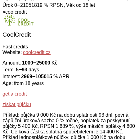
Úrok 0౼21051819 % RPSN, Věk od 18 let
×
coolcredit
CoolCredit
Fast credits
Website:
coolcredit.cz
Amount:
1000౼25000
Kč
Term:
5౼93
days
Interest:
2969౼105015
% APR
Age: from 18 years
get a credit
získat půjčku
Příklad: půjčka 9 000 Kč na dobu splatnosti 93 dní, pevná
zápůjční úroková sazba 0 % ročně, poplatek za poskytnutí
půjčky 5 400 Kč, RPSN 1 689 %, výše měsíční splátky 4 800
Kč. Celková částka splatná spotřebitelem je 14 400 Kč.
Příklad jednosplátkové půjčky: půjčka 1 000 Kč na dobu