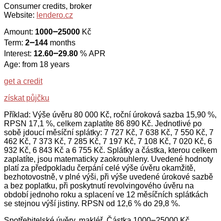
Consumer credits, broker
Website:
lendero.cz
Amount:
1000౼25000
Kč
Term:
2౼144
months
Interest:
12.60౼29.80
% APR
Age: from 18 years
get a credit
získat půjčku
Příklad: Výše úvěru 80 000 Kč, roční úroková sazba 15,90 %,
RPSN 17,1 %, celkem zaplatíte 86 890 Kč. Jednotlivé po
sobě jdoucí měsíční splátky: 7 727 Kč, 7 638 Kč, 7 550 Kč, 7
462 Kč, 7 373 Kč, 7 285 Kč, 7 197 Kč, 7 108 Kč, 7 020 Kč, 6
932 Kč, 6 843 Kč a 6 755 Kč. Splátky a částka, kterou celkem
zaplatíte, jsou matematicky zaokrouhleny. Uvedené hodnoty
platí za předpokladu čerpání celé výše úvěru okamžitě,
bezhotovostně, v plné výši, při výše uvedené úrokové sazbě
a bez poplatku, při poskytnutí revolvingového úvěru na
období jednoho roku a splacení ve 12 měsíčních splátkách
se stejnou výší jistiny. RPSN od 12,6 % do 29,8 %.
Spotřebitelské úvěry, makléř, Částka 1000౼25000 Kč,