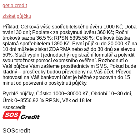
get a credit
získat půjčku
Příklad: Celková výše spotřebitelského úvěru 1000 Kč; Doba
trvání 30 dní; Poplatek za poskytnutí úvěru 360 Kč; Roční
úroková sazba 36,5 %; RPSN 5395,58 %; Celková částka
splatná spotřebitelem 1390 Kč. První půjčku do 20 000 Kč na
10 dní můžete získat ZDARMA nebo až do 30 dnů se slevou
50%. Stačí vyplnit jednoduchý registrační formulář a potvrdit
svou totožnost pomocí expresního ověření. Rozhodnutí o
Vaší půjčce Vám zašleme prostřednictvím SMS. Pokud bude
kladný – prostředky budou převedeny na Váš účet. Převod
hotovosti na Váš bankovní účet je běžně zpracován do 15
minut od potvrzení o poskytnutí půjčky.
Rychlé půjčky, Částka 1000౼30000 Kč, Období 10౼30 dní,
Úrok 0౼8556.92 % RPSN, Věk od 18 let
×
soscredit
SOScredit