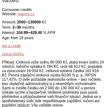
ViaSMS
Consumer credits
Website:
viasms.cz
Amount:
2000౼130000
Kč
Term:
3౼36
months
Interest:
104.99౼429.46
% APR
Age: from 18 years
get a credit
získat půjčku
Příklad: Celková výše úvěru 80 000 Kč, doba trvání úvěru 24
měsíců, měsíční splátka 6 784 Kč, úrok 66 812 Kč, poplatek
za zpracování 16 004 Kč, celková splatná částka 162 816
Kč. Pevná zápůjční úroková sazba 60,00 % p. a., RPSN
117,42%. O úvěr požádáte jednoduše online – bez ručitele,
bez zbytečné administrativy a s okamžitým rozhodnutím.
Sami si zvolíte částku od 2 000 do 130 000 Kč a peníze
získáte rychle a bezpečně. Veškeré podmínky jsou jasné,
přehledné a přizpůsobené vaší finanční situaci. Jedná se o
spotřebitelský úvěr, kde nepotřebujete zajištění, ručení ani
pojištění splácet. Vše zařídíte online.