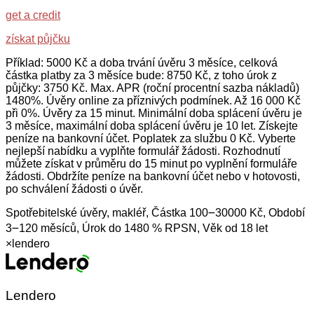
get a credit
získat půjčku
Příklad: 5000 Kč a doba trvání úvěru 3 měsíce, celková
částka platby za 3 měsíce bude: 8750 Kč, z toho úrok z
půjčky: 3750 Kč. Max. APR (roční procentní sazba nákladů)
1480%. Úvěry online za příznivých podmínek. Až 16 000 Kč
při 0%. Úvěry za 15 minut. Minimální doba splácení úvěru je
3 měsíce, maximální doba splácení úvěru je 10 let. Získejte
peníze na bankovní účet. Poplatek za službu 0 Kč. Vyberte
nejlepší nabídku a vyplňte formulář žádosti. Rozhodnutí
můžete získat v průměru do 15 minut po vyplnění formuláře
žádosti. Obdržíte peníze na bankovní účet nebo v hotovosti,
po schválení žádosti o úvěr.
Spotřebitelské úvěry, makléř, Částka 100౼30000 Kč, Období
3౼120 měsíců, Úrok do 1480 % RPSN, Věk od 18 let
×
lendero
Lendero