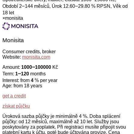
Období 2౼144 měsíců, Úrok 12.60౼29.80 % RPSN, Věk od
18 let
×
monisita
Monisita
Consumer credits, broker
Website:
monisita.com
Amount:
1000౼100000
Kč
Term:
1౼120
months
Interest: from
4
% per year
Age: from 18 years
get a credit
získat půjčku
Úroková sazba půjčky je minimálně 4 %. Doba splácení
půjčky: od 12 měsíců, maximálně až 10 let. Služby jsou
poskytovány za poplatek. Při registraci musíte připojit svou
platební kartu k účtu, poté bude účtována provize. Cena