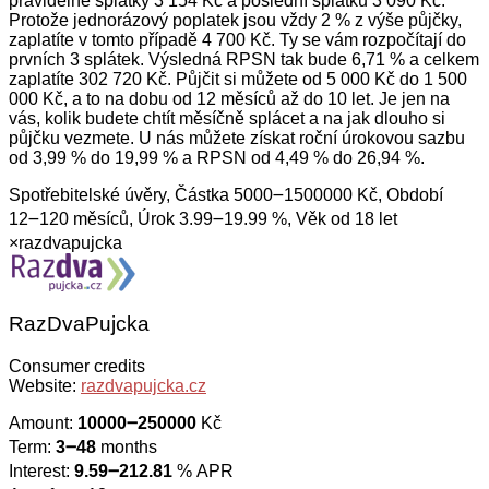
pravidelné splátky 3 154 Kč a poslední splátku 3 090 Kč.
Protože jednorázový poplatek jsou vždy 2 % z výše půjčky,
zaplatíte v tomto případě 4 700 Kč. Ty se vám rozpočítají do
prvních 3 splátek. Výsledná RPSN tak bude 6,71 % a celkem
zaplatíte 302 720 Kč. Půjčit si můžete od 5 000 Kč do 1 500
000 Kč, a to na dobu od 12 měsíců až do 10 let. Je jen na
vás, kolik budete chtít měsíčně splácet a na jak dlouho si
půjčku vezmete. U nás můžete získat roční úrokovou sazbu
od 3,99 % do 19,99 % a RPSN od 4,49 % do 26,94 %.
Spotřebitelské úvěry, Částka 5000౼1500000 Kč, Období
12౼120 měsíců, Úrok 3.99౼19.99 %, Věk od 18 let
×
razdvapujcka
RazDvaPujcka
Consumer credits
Website:
razdvapujcka.cz
Amount:
10000౼250000
Kč
Term:
3౼48
months
Interest:
9.59౼212.81
% APR