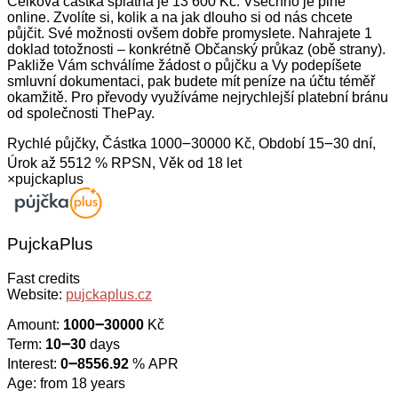
Celková částka splatná je 13 600 Kč. Všechno je plně
online. Zvolíte si, kolik a na jak dlouho si od nás chcete
půjčit. Své možnosti ovšem dobře promyslete. Nahrajete 1
doklad totožnosti – konkrétně Občanský průkaz (obě strany).
Pakliže Vám schválíme žádost o půjčku a Vy podepíšete
smluvní dokumentaci, pak budete mít peníze na účtu téměř
okamžitě. Pro převody využíváme nejrychlejší platební bránu
od společnosti ThePay.
Rychlé půjčky, Částka 1000౼30000 Kč, Období 15౼30 dní,
Úrok až 5512 % RPSN, Věk od 18 let
×
pujckaplus
PujckaPlus
Fast credits
Website:
pujckaplus.cz
Amount:
1000౼30000
Kč
Term:
10౼30
days
Interest:
0౼8556.92
% APR
Age: from 18 years