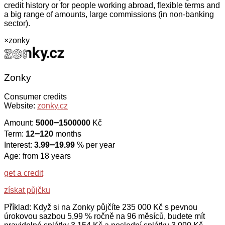
credit history or for people working abroad, flexible terms and
a big range of amounts, large commissions (in non-banking
sector).
×
zonky
Zonky
Consumer credits
Website:
zonky.cz
Amount:
5000౼1500000
Kč
Term:
12౼120
months
Interest:
3.99౼19.99
% per year
Age: from 18 years
get a credit
získat půjčku
Příklad: Když si na Zonky půjčíte 235 000 Kč s pevnou
úrokovou sazbou 5,99 % ročně na 96 měsíců, budete mít