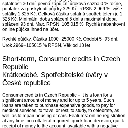
splatnosti 30 dní, pevná zápůjční úroková sazba 0 % ročně,
poplatek za poskytnutí půjčky 325 Kč, RPSN 2 969 %, výše
splátky 1 325 Kč. Celková částka splatná spotřebitelem je 1
325 Kč. Minimální doba splácení 5 dní a maximální doba
splácení 93 dní. Max. RPSN: 105 015 %. Rychlá nebankovní
online půjčka ihned na účet.
Rychlé půjčky, Částka 1000౼25000 Kč, Období 5౼93 dní,
Úrok 2969౼105015 % RPSN, Věk od 18 let
Short-term, Consumer credits in Czech
Republic
Krátkodobé, Spotřebitelské úvěry v
České republice
Consumer credits in Czech Republic – it is a loan for a
significant amount of money and for up to 5 years. Such
loans are taken to purchase expensive goods, to pay for
medical services, to travel or rest, to study, to celebrate, as
well as to repair housing or cars. Features: online registration
at any time, no collateral required, quick loan decision, quick
receipt of money to the account, available with a negative