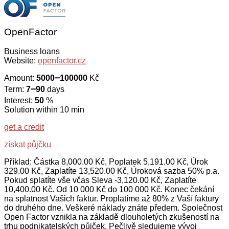
OpenFactor
Business loans
Website:
openfactor.cz
Amount:
5000౼100000
Kč
Term:
7౼90
days
Interest:
50
%
Solution within 10 min
get a credit
získat půjčku
Příklad: Částka 8,000.00 Kč, Poplatek 5,191.00 Kč, Úrok
329.00 Kč, Zaplatíte 13,520.00 Kč, Úroková sazba 50% p.a.
Pokud splatíte vše včas Sleva -3,120.00 Kč, Zaplatíte
10,400.00 Kč. Od 10 000 Kč do 100 000 Kč. Konec čekání
na splatnost Vašich faktur. Proplatíme až 80% z Vaší faktury
do druhého dne. Veškeré náklady znáte předem. Společnost
Open Factor vznikla na základě dlouholetých zkušeností na
trhu podnikatelských půjček. Pečlivě sledujeme vývoj