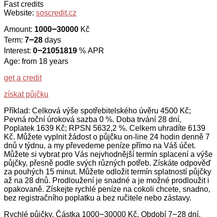
Fast credits
Website:
soscredit.cz
Amount:
1000౼30000
Kč
Term:
7౼28
days
Interest:
0౼21051819
% APR
Age: from 18 years
get a credit
získat půjčku
Příklad: Celková výše spotřebitelského úvěru 4500 Kč;
Pevná roční úroková sazba 0 %. Doba trvání 28 dní,
Poplatek 1639 Kč; RPSN 5632,2 %. Celkem uhradíte 6139
Kč. Můžete vyplnit žádost o půjčku on-line 24 hodin denně 7
dnů v týdnu, a my převedeme peníze přímo na Váš účet.
Můžete si vybrat pro Vás nejvhodnější termín splacení a výše
půjčky, přesně podle svých různých potřeb. Získáte odpověď
za pouhých 15 minut. Můžete odložit termín splatností půjčky
až na 28 dnů. Prodloužení je snadné a je možné prodloužit i
opakovaně. Získejte rychlé peníze na cokoli chcete, snadno,
bez registračního poplatku a bez ručitele nebo zástavy.
Rychlé půjčky, Částka 1000౼30000 Kč, Období 7౼28 dní,