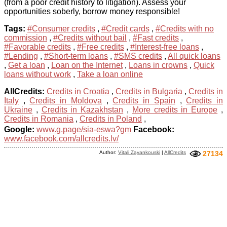
(from a poor credit history to litigation). Assess your
opportunities soberly, borrow money responsible!
Tags:
#Consumer credits
,
#Credit cards
,
#Credits with no
commission
,
#Credits without bail
,
#Fast credits
,
#Favorable credits
,
#Free credits
,
#Interest-free loans
,
#Lending
,
#Short-term loans
,
#SMS credits
,
All quick loans
,
Get a loan
,
Loan on the Internet
,
Loans in crowns
,
Quick
loans without work
,
Take a loan online
AllCredits:
Credits in Croatia
,
Credits in Bulgaria
,
Credits in
Italy
,
Credits in Moldova
,
Credits in Spain
,
Credits in
Ukraine
,
Credits in Kazakhstan
,
More credits in Europe
,
Credits in Romania
,
Credits in Poland
,
Google:
www.g.page/sia-eswa?gm
Facebook:
www.facebook.com/allcredits.lv/
Author:
Vitali Zayankouski
|
AllCredits
27134