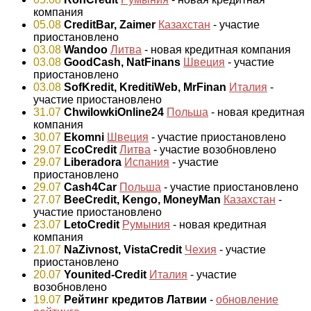
компания
05.08
CreditBar, Zaimer
Казахстан
- участие
приостановлено
03.08
Wandoo
Литва
- новая кредитная компания
03.08
GoodCash, NatFinans
Швеция
- участие
приостановлено
03.08
SofKredit, KreditiWeb, MrFinan
Италия
-
участие приостановлено
31.07
ChwilowkiOnline24
Польша
- новая кредитная
компания
30.07
Ekomni
Швеция
- участие приостановлено
29.07
EcoCredit
Литва
- участие возобновлено
29.07
Liberadora
Испания
- участие
приостановлено
29.07
Cash4Car
Польша
- участие приостановлено
27.07
BeeCredit, Kengo, MoneyMan
Казахстан
-
участие приостановлено
23.07
LetoCredit
Румыния
- новая кредитная
компания
21.07
NaZivnost, VistaCredit
Чехия
- участие
приостановлено
20.07
Younited-Credit
Италия
- участие
возобновлено
19.07
Рейтинг кредитов Латвии
-
обновление