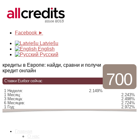
Facebook ►
Latviešu
English
Русский
кредиты в Европе: найди, сравни и получи
кредит онлайн
700
Ставки Euribor сейчас
1 Неделя:
2.149%
1 Месяц:
2.243%
3 Месяца:
2.498%
6 Месяцев:
2.724%
1 Год:
2.972%
Главная
О нас