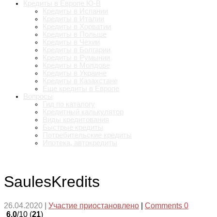
Кредиты в Европе Ю-В
Кредиты в Испании
Кредиты в Италии
Кредиты в Хорватии
Кредиты в Польше
Кредиты в Чехии
Кредиты в Болгарии
Кредиты в Румынии
Кредиты в Молдове
Кредиты в Украине
Кредиты в Казахстане
Еще кредиты в Европе
Вопросы
Гид по каталогу
Кредитный калькулятор
Виды кредитования
Быстрые кредиты
Потребительские кредиты
Ипотека, автокредиты
SaulesKredits
26.04.2020
|
Участие приостановлено
|
Comments 0
6.0
/10 (
21
)