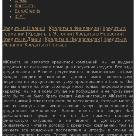
О нас
Контакты
EuroCredits
iCAT
Кредиты в Швеции
|
Кредиты в Финляндии
|
Кредиты в
Германии
|
Кредиты в Эстонии
|
Кредиты в Норвегии
|
Кредиты в Дании
|
Кредиты в Нидерландах
|
Кредиты в
Испании
|
Кредиты в Польше
AllCredits не является кредитной компанией, мы не выдаем
кредиты и не оказываем помощь в получении кредита. Все виды
кредитования в Европе регулируются нормативными актами.
Каждая кредитная компания должна иметь специальную
лицензию на осуществление услуг кредитования в Европе. Всё
что вы видите на этой странице несёт только информативный
характер, мы не в коем случае не побуждаем и не призываем
кого бы то не было брать кредит. Администрация AllCredits не
несёт никакой ответственности за последствия, которые могут у
вас возникнуть при использовании услуг предоставляемых
кредитными компаниями. Важно понять что кредит Вам
действительно нужен и что он Вам поможет наладить
финансовую ситуацию, а не вгонит в долговую яму.
Внимательно читайте договор с кредитной компанией, там вы
найдете все возможные последствия и штрафы в случае не
уплаты кредита в срок. Трезво оценивайте свои возможности,