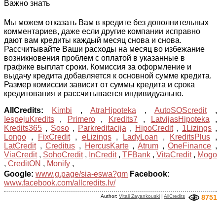
Важно знать
Мы можем отказать Вам в кредите без дополнительных
комментариев, даже если другие компании исправно
дают вам кредиты каждый месяц снова и снова.
Рассчитывайте Ваши расходы на месяц во избежание
возникновения проблем с оплатой в указанные в
графике выплат сроки. Комиссия за оформление и
выдачу кредита добавляется к основной сумме кредита.
Размер комиссии зависит от суммы кредита и срока
кредитования и рассчитывается индивидуально.
AllCredits:
Kimbi
,
AtraHipoteka
,
AutoSOScredit
,
IespejuKredits
,
Primero
,
Kredits7
,
LatvijasHipoteka
,
Kredits365
,
Soso
,
Parkreditacija
,
HipoCredit
,
1Lizings
,
Longo
,
FixCredit
,
eLizings
,
LadyLoan
,
KreditsPlus
,
LatCredit
,
Creditus
,
HercusKarte
,
Atrum
,
OneFinance
,
ViaCredit
,
SohoCredit
,
InCredit
,
TFBank
,
VitaCredit
,
Mogo
,
CreditON
,
Monify
,
Google:
www.g.page/sia-eswa?gm
Facebook:
www.facebook.com/allcredits.lv/
Author:
Vitali Zayankouski
|
AllCredits
8751