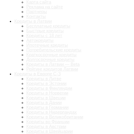
Карта сайта
Реклама на сайте
Партнеры
Контакты
Кредиты в Латвии
Бесплатные кредиты
Быстрые кредиты
Кредиты с 18 лет
Автокредиты
Ипотечные кредиты
Потребительские кредиты
Краткосрочные кредиты
Долгосрочные кредиты
Кредиты в Латвии — Beta
Рейтинг кредитов Латвии
Кредиты в Европе С-З
Кредиты в Литве
Кредиты в Эстонии
Кредиты в Финляндии
Кредиты в Норвегии
Кредиты в Швеции
Кредиты в Дании
Кредиты в Германии
Кредиты в Нидерландах
Кредиты в Великобритании
Кредиты во Франции
Кредиты в Австрии
Кредиты в Швейцарии