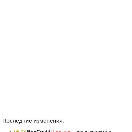
Последние изменения:
05.08
RonCredit
Румыния
- новая кредитная