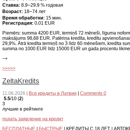
Ставка:
8.9౼29.9 % годовая
Возраст:
18౼74 лет
Время обработки:
15 мин.
Регистрация:
0.01 EUR
Piemērs: summa 4200 EUR, termiņš 72 mēneši, līguma nofo
maksājums 98,68 EUR. Patēriņa kredīta, kredītu apvienošana
29,9%. Ātrā kredīta termiņš no 3 līdz 60 mēnešiem, kredīta 
summa no 1000 EUR līdz 15000 EUR un gada procentu likm
−
+
>>>>>
ZeltaKredits
11.06.2026
|
Все кредиты в Латвии
|
Comments 0
5.5
/10 (
2
)
3
лучшие в рейтинге
подать заявление на кредит
БЕСПЛАТНЫЕ
|
БЫСТРЫЕ
| КРЕДИТЫ С 18 ЛЕТ | АВТО