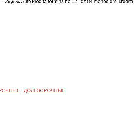
 29,9%. Auto kredīta termiņš no 12 līdz 84 mēnešiem, kredīta
РОЧНЫЕ
|
ДОЛГОСРОЧНЫЕ