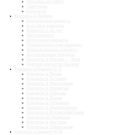
Реклама на сайте
Партнеры
Контакты
Кредиты в Латвии
Бесплатные кредиты
Быстрые кредиты
Кредиты с 18 лет
Автокредиты
Ипотечные кредиты
Потребительские кредиты
Краткосрочные кредиты
Долгосрочные кредиты
Кредиты в Латвии — Beta
Рейтинг кредитов Латвии
Кредиты в Европе С-З
Кредиты в Литве
Кредиты в Эстонии
Кредиты в Финляндии
Кредиты в Норвегии
Кредиты в Швеции
Кредиты в Дании
Кредиты в Германии
Кредиты в Нидерландах
Кредиты в Великобритании
Кредиты во Франции
Кредиты в Австрии
Кредиты в Швейцарии
Кредиты в Европе Ю-В