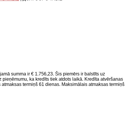
mā summa ir € 1.756,23. Šis piemērs ir balstīts uz
pieņēmumu, ka kredīts tiek atdots laikā. Kredīta atvēršanas
 atmaksas termiņš 61 dienas. Maksimālais atmaksas termiņš