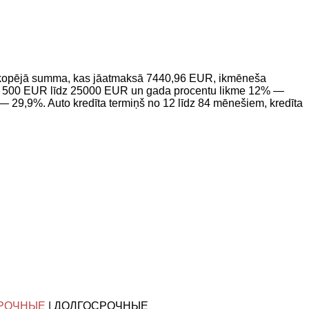
 kopējā summa, kas jāatmaksā 7440,96 EUR, ikmēneša
a no 500 EUR līdz 25000 EUR un gada procentu likme 12% —
 29,9%. Auto kredīta termiņš no 12 līdz 84 mēnešiem, kredīta
РОЧНЫЕ
| ДОЛГОСРОЧНЫЕ