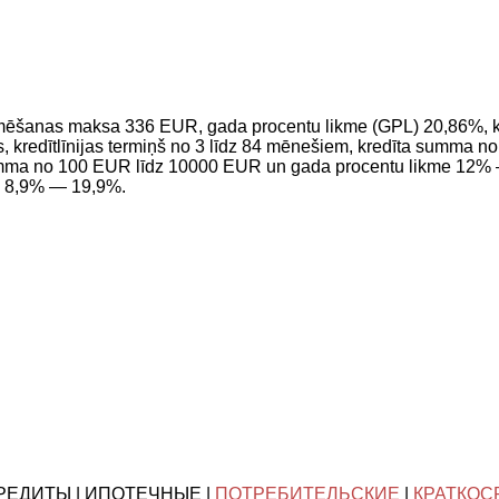
rmēšanas maksa 336 EUR, gada procentu likme (GPL) 20,86%,
s, kredītlīnijas termiņš no 3 līdz 84 mēnešiem, kredīta summ
summa no 100 EUR līdz 10000 EUR un gada procentu likme 12% —
e 8,9% — 19,9%.
КРЕДИТЫ | ИПОТЕЧНЫЕ |
ПОТРЕБИТЕЛЬСКИЕ
|
КРАТКОС