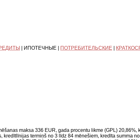
РЕДИТЫ
| ИПОТЕЧНЫЕ |
ПОТРЕБИТЕЛЬСКИЕ
|
КРАТКОС
rmēšanas maksa 336 EUR, gada procentu likme (GPL) 20,86%,
s, kredītlīnijas termiņš no 3 līdz 84 mēnešiem, kredīta summ