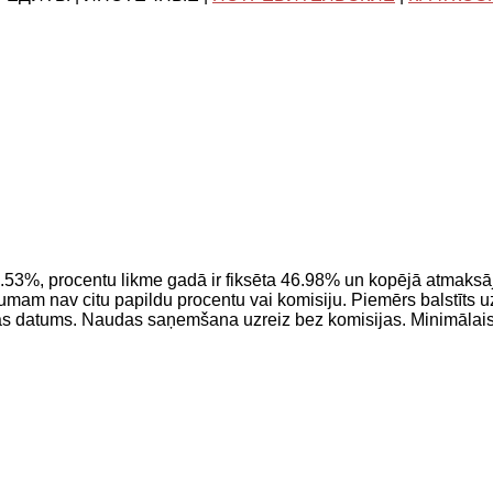
53%, procentu likme gadā ir fiksēta 46.98% un kopējā atmaksāja
m nav citu papildu procentu vai komisiju. Piemērs balstīts uz 
s datums. Naudas saņemšana uzreiz bez komisijas. Minimālais