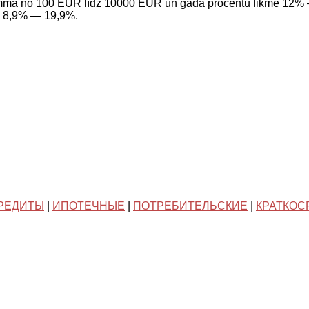
summa no 100 EUR līdz 10000 EUR un gada procentu likme 12% —
e 8,9% — 19,9%.
РЕДИТЫ
|
ИПОТЕЧНЫЕ
|
ПОТРЕБИТЕЛЬСКИЕ
|
КРАТКОС