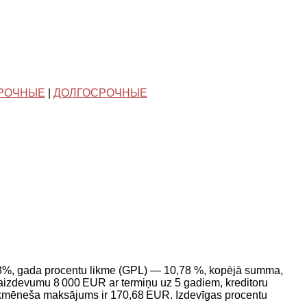
РОЧНЫЕ
|
ДОЛГОСРОЧНЫЕ
— 8%, gada procentu likme (GPL) — 10,78 %, kopējā summa,
izdevumu 8 000 EUR ar termiņu uz 5 gadiem, kreditoru
kmēneša maksājums ir 170,68 EUR. Izdevīgas procentu