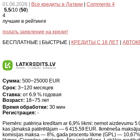
01.06.2026
|
Все кредиты в Латвии
|
Comments 4
5.5
/10 (
50
)
4
лучшие в рейтинге
подать заявление на кредит
БЕСПЛАТНЫЕ | БЫСТРЫЕ |
КРЕДИТЫ С 18 ЛЕТ
|
АВТОК
Сумма:
500౼25000 EUR
Срок:
3౼120 месяцев
Ставка:
от 6.9 % годовая
Возраст:
18౼75 лет
Время обработки:
30 мин
Регистрация:
-
Piemērs: patēriņa kredītam ar 6,9% likmi: ņemot aizdevumu 
kas jāmaksā patērētājam — 6 415,59 EUR. Ikmēneša maksājums
komisijas maksa — 8%, gada procentu likme (GPL) — 10,67%