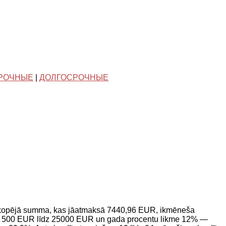
РОЧНЫЕ
|
ДОЛГОСРОЧНЫЕ
 kopējā summa, kas jāatmaksā 7440,96 EUR, ikmēneša
a no 500 EUR līdz 25000 EUR un gada procentu likme 12% —