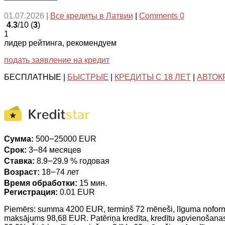
01.07.2026
|
Все кредиты в Латвии
|
Comments 0
4.3
/10 (
3
)
1
лидер рейтинга, рекомендуем
подать заявление на кредит
БЕСПЛАТНЫЕ |
БЫСТРЫЕ
|
КРЕДИТЫ С 18 ЛЕТ
|
АВТОК
Сумма:
500౼25000 EUR
Срок:
3౼84 месяцев
Ставка:
8.9౼29.9 % годовая
Возраст:
18౼74 лет
Время обработки:
15 мин.
Регистрация:
0.01 EUR
Piemērs: summa 4200 EUR, termiņš 72 mēneši, līguma nofo
maksājums 98,68 EUR. Patēriņa kredīta, kredītu apvienošana