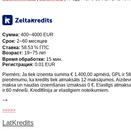
Сумма:
400౼4000 EUR
Срок:
2౼60 месяцев
Ставка:
58.53 % ГПС
Возраст:
19౼75 лет
Время обработки:
15 мин.
Регистрация:
0.01 EUR
Piemērs: Ja tiek izņemta summa € 1.400,00 apmērā, GPL ir 58.
pieņēmumu, ka kredīts tiek atmaksāts 12 maksājumos. Aizdevuma
maksa un naudas izņemšanas izmaksas 0 €. Elastīgs atmaksa
ir 60 mēneši. Kredītlīnija ar elastīgiem noteikumiem.
−
+
>>>>>
LatKredits