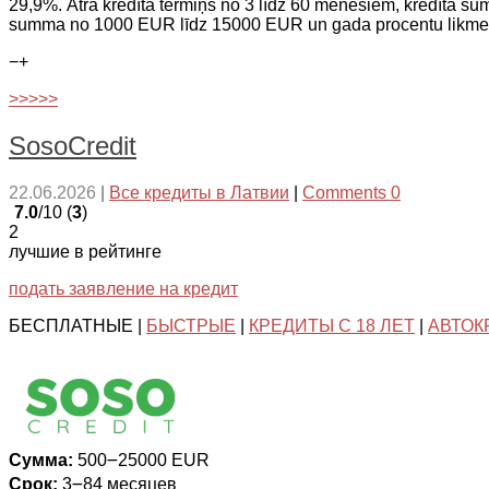
29,9%. Ātrā kredīta termiņš no 3 līdz 60 mēnešiem, kredīta 
summa no 1000 EUR līdz 15000 EUR un gada procentu likm
−
+
>>>>>
SosoCredit
22.06.2026
|
Все кредиты в Латвии
|
Comments 0
7.0
/10 (
3
)
2
лучшие в рейтинге
подать заявление на кредит
БЕСПЛАТНЫЕ |
БЫСТРЫЕ
|
КРЕДИТЫ С 18 ЛЕТ
|
АВТОК
Сумма:
500౼25000 EUR
Срок:
3౼84 месяцев