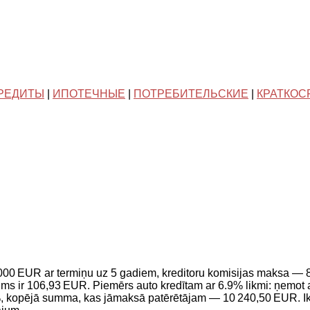
РЕДИТЫ
|
ИПОТЕЧНЫЕ
|
ПОТРЕБИТЕЛЬСКИЕ
|
КРАТКОС
5 000 EUR ar termiņu uz 5 gadiem, kreditoru komisijas maksa 
 ir 106,93 EUR. Piemērs auto kredītam ar 6.9% likmi: ņemot a
, kopējā summa, kas jāmaksā patērētājam — 10 240,50 EUR. I