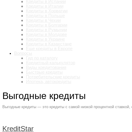
Кредиты в Испании
Кредиты в Италии
Кредиты в Хорватии
Кредиты в Польше
Кредиты в Чехии
Кредиты в Болгарии
Кредиты в Румынии
Кредиты в Молдове
Кредиты в Украине
Кредиты в Казахстане
Еще кредиты в Европе
Вопросы
Гид по каталогу
Кредитный калькулятор
Виды кредитования
Быстрые кредиты
Потребительские кредиты
Ипотека, автокредиты
Выгодные кредиты
Выгодные кредиты — это кредиты с самой низкой процентной ставкой,
KreditStar