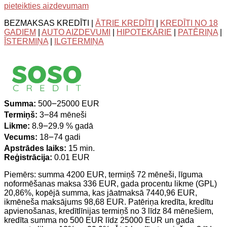
pieteikties aizdevumam
BEZMAKSAS KREDĪTI |
ĀTRIE KREDĪTI
|
KREDĪTI NO 18
GADIEM
|
AUTO AIZDEVUMI
|
HIPOTEKĀRIE
|
PATĒRIŅA
|
ĪSTERMIŅA
|
ILGTERMIŅA
Summa:
500౼25000 EUR
Termiņš:
3౼84 mēneši
Likme:
8.9౼29.9 % gadā
Vecums:
18౼74 gadi
Apstrādes laiks:
15 min.
Reģistrācija:
0.01 EUR
Piemērs: summa 4200 EUR, termiņš 72 mēneši, līguma
noformēšanas maksa 336 EUR, gada procentu likme (GPL)
20,86%, kopējā summa, kas jāatmaksā 7440,96 EUR,
ikmēneša maksājums 98,68 EUR. Patēriņa kredīta, kredītu
apvienošanas, kredītlīnijas termiņš no 3 līdz 84 mēnešiem,
kredīta summa no 500 EUR līdz 25000 EUR un gada