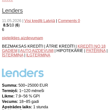
Lenders
11.05.2026
|
Visi kredīti Latvijā
|
Comments 0
8.5
/10 (
6
)
6
pieteikties aizdevumam
BEZMAKSAS KREDĪTI | ĀTRIE KREDĪTI |
KREDĪTI NO 18
GADIEM
|
AUTO AIZDEVUMI
| HIPOTEKĀRIE |
PATĒRIŅA
|
ĪSTERMIŅA
|
ILGTERMIŅA
Summa:
500౼25000 EUR
Termiņš:
1౼120 mēneši
Likme:
7.9౼56 % GPl
Vecums:
18౼85 gadi
Apstrādes laiks:
1 stunda