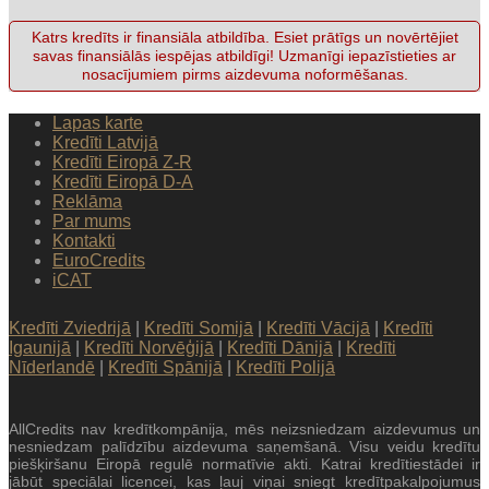
Katrs kredīts ir finansiāla atbildība. Esiet prātīgs un novērtējiet
savas finansiālās iespējas atbildīgi! Uzmanīgi iepazīstieties ar
nosacījumiem pirms aizdevuma noformēšanas.
Lapas karte
Kredīti Latvijā
Kredīti Eiropā Z-R
Kredīti Eiropā D-A
Reklāma
Par mums
Kontakti
EuroCredits
iCAT
Kredīti Zviedrijā
|
Kredīti Somijā
|
Kredīti Vācijā
|
Kredīti
Igaunijā
|
Kredīti Norvēģijā
|
Kredīti Dānijā
|
Kredīti
Nīderlandē
|
Kredīti Spānijā
|
Kredīti Polijā
AllCredits nav kredītkompānija, mēs neizsniedzam aizdevumus un
nesniedzam palīdzību aizdevuma saņemšanā. Visu veidu kredītu
piešķiršanu Eiropā regulē normatīvie akti. Katrai kredītiestādei ir
jābūt speciālai licencei, kas ļauj viņai sniegt kredītpakalpojumus