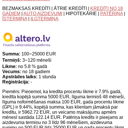
BEZMAKSAS KREDĪTI | ĀTRIE KREDĪTI |
KREDĪTI NO 18
GADIEM
|
AUTO AIZDEVUMI
| HIPOTEKĀRIE |
PATĒRIŅA
|
ĪSTERMIŅA
|
ILGTERMIŅA
Summa:
100౼25000 EUR
Termiņš:
3౼120 mēneši
Likme:
no 5.8 % gadā
Vecums:
no 18 gadiem
Apstrādes laiks:
1 stunda
Reģistrācija:
-
Piemērs: Pieņemot, ka kredīta procentu likme ir 7.9% gadā,
kredīta kopējā summa 5000 EUR, līguma termiņš 48 mēneši,
līguma noformēšanas maksa 100 EUR, gada procentu likme
(GPL) ir 9.44%, kopējā summa, kas klientam jāmaksā par
kredītu, ir 5962.72 EUR, un veicamo maksājumu apmērs
mēnesī sastāda 122.14 EUR. Patēriņa kredīts ir pieejams ar
aizdevuma termiņu no 3 līdz 96 mēnešiem, aizdevuma
summu no 500 EUR līdz 25000 EUR un gada procentu likmi