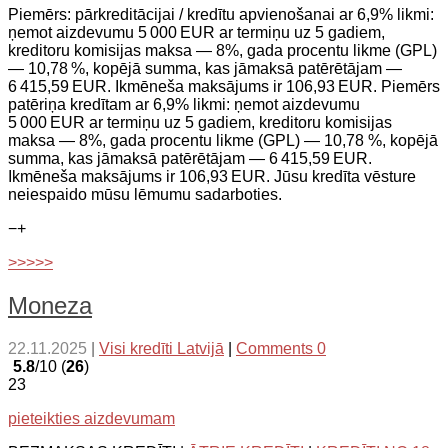
Piemērs: pārkreditācijai / kredītu apvienošanai ar 6,9% likmi:
ņemot aizdevumu 5 000 EUR ar termiņu uz 5 gadiem,
kreditoru komisijas maksa — 8%, gada procentu likme (GPL)
— 10,78 %, kopējā summa, kas jāmaksā patērētājam —
6 415,59 EUR. Ikmēneša maksājums ir 106,93 EUR. Piemērs
patēriņa kredītam ar 6,9% likmi: ņemot aizdevumu
5 000 EUR ar termiņu uz 5 gadiem, kreditoru komisijas
maksa — 8%, gada procentu likme (GPL) — 10,78 %, kopējā
summa, kas jāmaksā patērētājam — 6 415,59 EUR.
Ikmēneša maksājums ir 106,93 EUR. Jūsu kredīta vēsture
neiespaido mūsu lēmumu sadarboties.
−
+
>>>>>
Moneza
22.11.2025
|
Visi kredīti Latvijā
|
Comments 0
5.8
/10 (
26
)
23
pieteikties aizdevumam