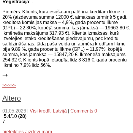
Reģistrācija:
-
Piemērs: Klients, kura esošajam patēriņa kredītam likme ir
20% (aizdevuma summa 12000 €, atmaksas termiņš 5 gadi,
kreditora komisijas maksa – 4,9%, gada procentu likme
(GPL) – 22,30%, kopējā summa, kas jāmaksā — 19663,80 €.
Ikmēneša maksājums 317,93 €). Klienta izmaksas, kurš
izvēlējies lētāko kreditēšanas piedāvājumu, pēc kredītu
salīdzināšanas, tāda paša veida un apmēra kredītam likme
bija 9,89 %, gada procentu likme (GPL) – 11,97%, kopējā
summa, kas jāmaksā — 15847,20 €. Ikmēneša maksājums
254,32 €. Klients kopā ietaupīja līdz 3 816 €. gada procentu
likmi no 7,9% līdz 56%.
−
+
>>>>>
Altero
01.05.2026
|
Visi kredīti Latvijā
|
Comments 0
5.4
/10 (
28
)
7
pieteikties aizdevumam