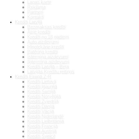
Lapas karte
Reklāma
Partneri
Kontakti
Kredīti Latvijā
Bezmaksas kredīti
Ātrie kredīti
Kredīti no 18 gadiem
Auto aizdevumi
Hipotekārie kredīti
Patēriņa kredīti
Īstermiņa aizdevumi
Ilgtermiņa aizdevumi
Kredīti Latvijā – Beta
Latvijās Kredītu reitings
Kredīti Eiropā Z-R
Kredīti Lietuvā
Kredīti Igaunijā
Kredīti Somijā
Kredīti Norvēģijā
Kredīti Zviedrijā
Kredīti Dānijā
Kredīti Vācijā
Kredīti Nīderlandē
Kredīti Lielbritānijā
Kredīti Francijā
Kredīti Austrijā
Kredīti Šveicē