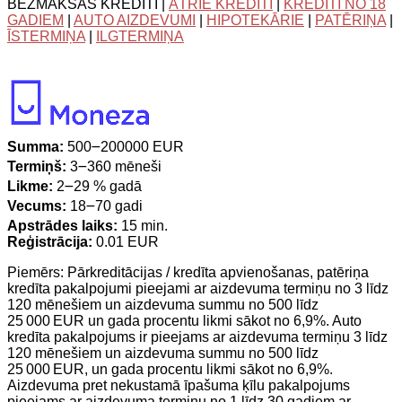
BEZMAKSAS KREDĪTI |
ĀTRIE KREDĪTI
|
KREDĪTI NO 18
GADIEM
|
AUTO AIZDEVUMI
|
HIPOTEKĀRIE
|
PATĒRIŅA
|
ĪSTERMIŅA
|
ILGTERMIŅA
Summa:
500౼200000 EUR
Termiņš:
3౼360 mēneši
Likme:
2౼29 % gadā
Vecums:
18౼70 gadi
Apstrādes laiks:
15 min.
Reģistrācija:
0.01 EUR
Piemērs: Pārkreditācijas / kredīta apvienošanas, patēriņa
kredīta pakalpojumi pieejami ar aizdevuma termiņu no 3 līdz
120 mēnešiem un aizdevuma summu no 500 līdz
25 000 EUR un gada procentu likmi sākot no 6,9%. Auto
kredīta pakalpojums ir pieejams ar aizdevuma termiņu 3 līdz
120 mēnešiem un aizdevuma summu no 500 līdz
25 000 EUR, un gada procentu likmi sākot no 6,9%.
Aizdevuma pret nekustamā īpašuma ķīlu pakalpojums
pieejams ar aizdevuma termiņu no 1 līdz 30 gadiem ar