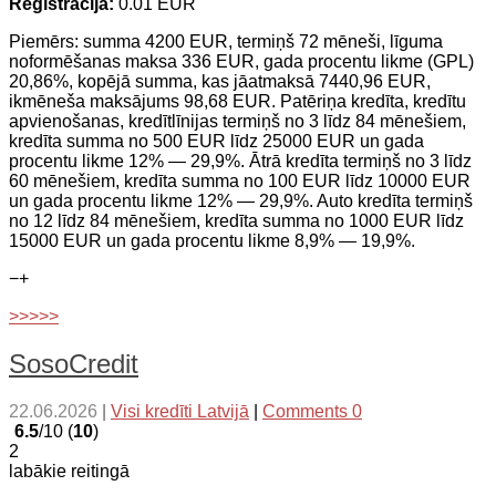
Reģistrācija:
0.01 EUR
Piemērs: summa 4200 EUR, termiņš 72 mēneši, līguma
noformēšanas maksa 336 EUR, gada procentu likme (GPL)
20,86%, kopējā summa, kas jāatmaksā 7440,96 EUR,
ikmēneša maksājums 98,68 EUR. Patēriņa kredīta, kredītu
apvienošanas, kredītlīnijas termiņš no 3 līdz 84 mēnešiem,
kredīta summa no 500 EUR līdz 25000 EUR un gada
procentu likme 12% — 29,9%. Ātrā kredīta termiņš no 3 līdz
60 mēnešiem, kredīta summa no 100 EUR līdz 10000 EUR
un gada procentu likme 12% — 29,9%. Auto kredīta termiņš
no 12 līdz 84 mēnešiem, kredīta summa no 1000 EUR līdz
15000 EUR un gada procentu likme 8,9% — 19,9%.
−
+
>>>>>
SosoCredit
22.06.2026
|
Visi kredīti Latvijā
|
Comments 0
6.5
/10 (
10
)
2
labākie reitingā