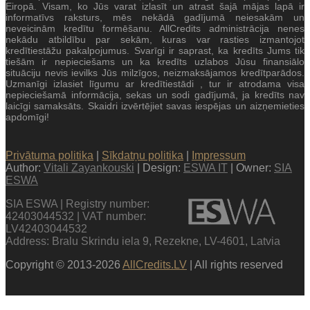
Eiropā. Visam, ko Jūs varat izlasīt un atrast šajā mājas lapā ir
informatīvs raksturs, mēs nekādā gadījumā neiesakām un
neveicinām kredītu formēšanu. AllCredits administrācija nenes
nekādu atbildību par sekām, kuras var rasties izmantojot
kredītiestāžu pakalpojumus. Svarīgi ir saprast, ka kredīts Jums tik
tiešām ir nepieciešams un ka kredīts uzlabos Jūsu finansiālo
situāciju nevis ievilks Jūs milzīgos, neizmaksājamos kredītparādos.
Uzmanīgi izlasiet līgumu ar kredītiestādi , tur ir atrodama visa
nepieciešamā informācija, sekas un sodi gadījumā, ja kredīts nav
laicīgi samaksāts. Skaidri izvērtējiet savas iespējas un aizņemieties
apdomīgi!
Privātuma politika
|
Sīkdatņu politika
|
Impressum
Author:
Vitali Zayankouski
| Design:
ESWA IT
| Owner:
SIA
ESWA
SIA ESWA | Registry number:
42403044532 | VAT number:
LV42403044532
Address: Bralu Skrindu iela 9, Rezekne, LV-4601, Latvia
Copyright © 2013-2026
AllCredits.LV
| All rights reserved