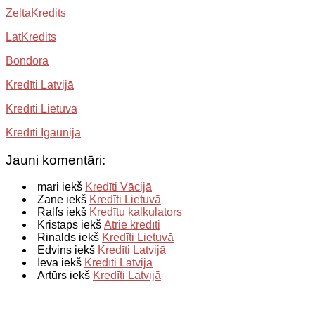
ZeltaKredits
LatKredits
Bondora
Kredīti Latvijā
Kredīti Lietuvā
Kredīti Igaunijā
Jauni komentāri:
mari iekš
Kredīti Vācijā
Zane iekš
Kredīti Lietuvā
Ralfs iekš
Kredītu kalkulators
Kristaps iekš
Ātrie kredīti
Rinalds iekš
Kredīti Lietuvā
Edvins iekš
Kredīti Latvijā
Ieva iekš
Kredīti Latvijā
Artūrs iekš
Kredīti Latvijā