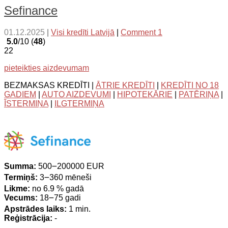
Sefinance
01.12.2025
|
Visi kredīti Latvijā
|
Comment 1
5.0
/10 (
48
)
22
pieteikties aizdevumam
BEZMAKSAS KREDĪTI |
ĀTRIE KREDĪTI
|
KREDĪTI NO 18
GADIEM
|
AUTO AIZDEVUMI
|
HIPOTEKĀRIE
|
PATĒRIŅA
|
ĪSTERMIŅA
|
ILGTERMIŅA
Summa:
500౼200000 EUR
Termiņš:
3౼360 mēneši
Likme:
no 6.9 % gadā
Vecums:
18౼75 gadi
Apstrādes laiks:
1 min.
Reģistrācija:
-