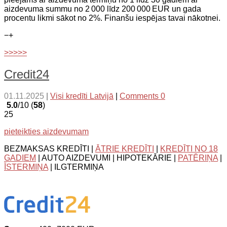
aizdevuma summu no 2 000 līdz 200 000 EUR un gada
procentu likmi sākot no 2%. Finanšu iespējas tavai nākotnei.
−
+
>>>>>
Credit24
01.11.2025
|
Visi kredīti Latvijā
|
Comments 0
5.0
/10 (
58
)
25
pieteikties aizdevumam
BEZMAKSAS KREDĪTI |
ĀTRIE KREDĪTI
|
KREDĪTI NO 18
GADIEM
| AUTO AIZDEVUMI | HIPOTEKĀRIE |
PATĒRIŅA
|
ĪSTERMIŅA
| ILGTERMIŅA