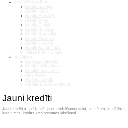
Kredīti Eiropā D-A
Kredīti Spānijā
Kredīti Itālijā
Kredīti Horvātijā
Kredīti Polijā
Kredīti Čehijā
Kredīti Bulgārijā
Kredīti Rumānijā
Kredīti Moldovā
Kredīti Ukrainā
Kredīti Kazahstānā
Vairāk kredīti Eiropā
Jautājumi
Kataloga ceļvedis
Kredītu kalkulators
Kreditēšanas veidi
Ātrie kredīti
Patēriņa kredīti
Hipotēka, auto aizdevumi
Jauni kredīti
Jauni kredīti ir salīdzinoši jauni kreditēšanas veidi, piemēram, kredītlīnija,
kredītlimits, kredīts kredītvēstures labošanai.