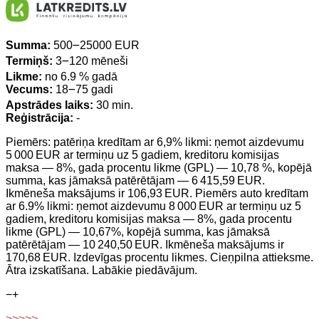
Summa:
500౼25000 EUR
Termiņš:
3౼120 mēneši
Likme:
no 6.9 % gadā
Vecums:
18౼75 gadi
Apstrādes laiks:
30 min.
Reģistrācija:
-
Piemērs: patēriņa kredītam ar 6,9% likmi: ņemot aizdevumu
5 000 EUR ar termiņu uz 5 gadiem, kreditoru komisijas
maksa — 8%, gada procentu likme (GPL) — 10,78 %, kopējā
summa, kas jāmaksā patērētājam — 6 415,59 EUR.
Ikmēneša maksājums ir 106,93 EUR. Piemērs auto kredītam
ar 6.9% likmi: ņemot aizdevumu 8 000 EUR ar termiņu uz 5
gadiem, kreditoru komisijas maksa — 8%, gada procentu
likme (GPL) — 10,67%, kopējā summa, kas jāmaksā
patērētājam — 10 240,50 EUR. Ikmēneša maksājums ir
170,68 EUR. Izdevīgas procentu likmes. Cieņpilna attieksme.
Ātra izskatīšana. Labākie piedāvājum.
−
+
>>>>>