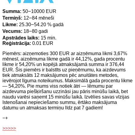
Summa:
50౼10000 EUR
Termiņš:
12౼84 mēneši
Likme:
25.30౼54.20 % gadā
Vecums:
18౼80 gadi
Apstrādes laiks:
15 min.
Reģistrācija:
0.01 EUR
Piemērs: aizņemoties 300 EUR ar aizņēmuma likmi 3,67%
mēnesī, aizņēmuma likme gadā ir 44,12%, gada procentu
likme ir 54,20% un kopējā atmaksājamā summa ir 376,44
EUR. Šis piemērs ir balstīts uz pieņēmumu, ka aizdevums
tiek atmaksāts 12 maksājumos pēc anuitātes metodes,
ievērojot līguma noteikumus. Maksimālā gada procentu likme
— 54,20%. Pie mums viss notiek ātri — lēmumu par
aizdevuma piešķiršanu uzzināsi jau pāris minūšu laikā, bet
naudu varēsi saņemt 15 minūšu laikā. Izvēlies savas vīzijas
īstenošanai nepieciešamo summu, ērtāko maksājuma
datumu un atmaksas termiņu līdz pat 7 gadiem!
−
+
>>>>>