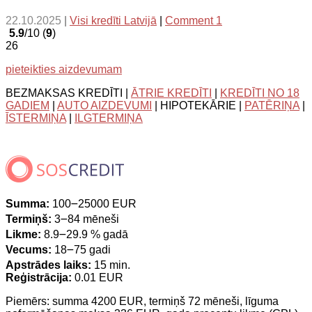
22.10.2025
|
Visi kredīti Latvijā
|
Comment 1
5.9
/10 (
9
)
26
pieteikties aizdevumam
BEZMAKSAS KREDĪTI |
ĀTRIE KREDĪTI
|
KREDĪTI NO 18
GADIEM
|
AUTO AIZDEVUMI
| HIPOTEKĀRIE |
PATĒRIŅA
|
ĪSTERMIŅA
|
ILGTERMIŅA
Summa:
100౼25000 EUR
Termiņš:
3౼84 mēneši
Likme:
8.9౼29.9 % gadā
Vecums:
18౼75 gadi
Apstrādes laiks:
15 min.
Reģistrācija:
0.01 EUR
Piemērs: summa 4200 EUR, termiņš 72 mēneši, līguma