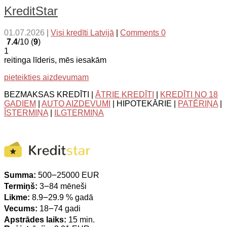
KreditStar
01.07.2026
|
Visi kredīti Latvijā
|
Comments 0
7.4
/10 (
9
)
1
reitinga līderis, mēs iesakām
pieteikties aizdevumam
BEZMAKSAS KREDĪTI |
ĀTRIE KREDĪTI
|
KREDĪTI NO 18
GADIEM
|
AUTO AIZDEVUMI
| HIPOTEKĀRIE |
PATĒRIŅA
|
ĪSTERMIŅA
|
ILGTERMIŅA
Summa:
500౼25000 EUR
Termiņš:
3౼84 mēneši
Likme:
8.9౼29.9 % gadā
Vecums:
18౼74 gadi
Apstrādes laiks:
15 min.