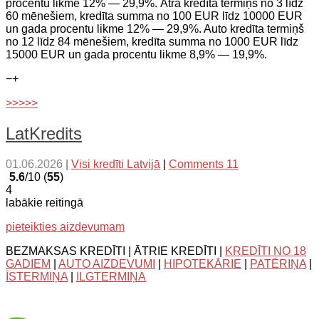
procentu likme 12% — 29,9%. Ātrā kredīta termiņš no 3 līdz
60 mēnešiem, kredīta summa no 100 EUR līdz 10000 EUR
un gada procentu likme 12% — 29,9%. Auto kredīta termiņš
no 12 līdz 84 mēnešiem, kredīta summa no 1000 EUR līdz
15000 EUR un gada procentu likme 8,9% — 19,9%.
−
+
>>>>>
LatKredits
01.06.2026
|
Visi kredīti Latvijā
|
Comments 11
5.6
/10 (
55
)
4
labākie reitingā
pieteikties aizdevumam
BEZMAKSAS KREDĪTI | ĀTRIE KREDĪTI |
KREDĪTI NO 18
GADIEM
|
AUTO AIZDEVUMI
|
HIPOTEKĀRIE
|
PATĒRIŅA
|
ĪSTERMIŅA
|
ILGTERMIŅA