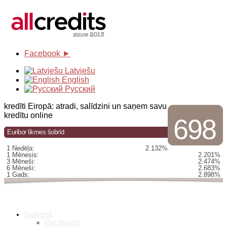
Facebook ►
Latviešu
English
Русский
kredīti Eiropā: atradi, salīdzini un saņem savu
kredītu online
698
Euribor likmes šobrīd
1 Nedēļa:
2.132%
1 Mēnesis:
2.201%
3 Mēneši:
2.474%
6 Mēneši:
2.683%
1 Gads:
2.898%
Galvenā
Par mums