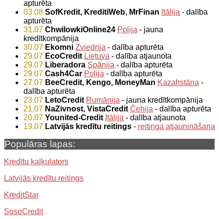
apturēta
03.08
SofKredit, KreditiWeb, MrFinan
Itālija
- dalība
apturēta
31.07
ChwilowkiOnline24
Polija
- jauna
kredītkompānija
30.07
Ekomni
Zviedrija
- dalība apturēta
29.07
EcoCredit
Lietuva
- dalība atjaunota
29.07
Liberadora
Spānija
- dalība apturēta
29.07
Cash4Car
Polija
- dalība apturēta
27.07
BeeCredit, Kengo, MoneyMan
Kazahstāna
-
dalība apturēta
23.07
LetoCredit
Rumānija
- jauna kredītkompānija
21.07
NaZivnost, VistaCredit
Čehija
- dalība apturēta
20.07
Younited-Credit
Itālija
- dalība atjaunota
19.07
Latvijās kredītu reitings
-
reitinga atjaunināšana
Populāras lapas:
Kredītu kalkulators
Latvijās kredītu reitings
KreditStar
SosoCredit