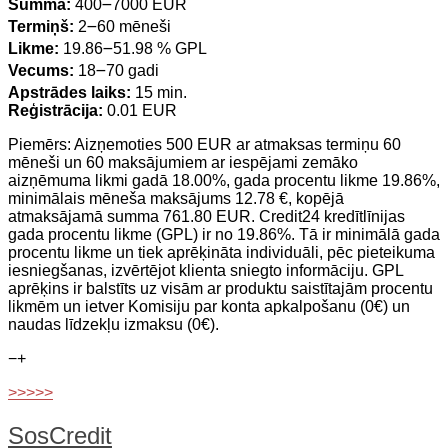
Summa:
400౼7000 EUR
Termiņš:
2౼60 mēneši
Likme:
19.86౼51.98 % GPL
Vecums:
18౼70 gadi
Apstrādes laiks:
15 min.
Reģistrācija:
0.01 EUR
Piemērs: Aizņemoties 500 EUR ar atmaksas termiņu 60
mēneši un 60 maksājumiem ar iespējami zemāko
aizņēmuma likmi gadā 18.00%, gada procentu likme 19.86%,
minimālais mēneša maksājums 12.78 €, kopējā
atmaksājamā summa 761.80 EUR. Credit24 kredītlīnijas
gada procentu likme (GPL) ir no 19.86%. Tā ir minimālā gada
procentu likme un tiek aprēķināta individuāli, pēc pieteikuma
iesniegšanas, izvērtējot klienta sniegto informāciju. GPL
aprēķins ir balstīts uz visām ar produktu saistītajām procentu
likmēm un ietver Komisiju par konta apkalpošanu (0€) un
naudas līdzekļu izmaksu (0€).
−
+
>>>>>
SosCredit