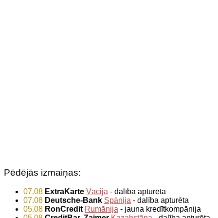
Pēdējās izmaiņas:
07.08
ExtraKarte
Vācija
- dalība apturēta
07.08
Deutsche-Bank
Spānija
- dalība apturēta
05.08
RonCredit
Rumānija
- jauna kredītkompānija
05.08
CreditBar, Zaimer
Kazahstāna
- dalība apturēta