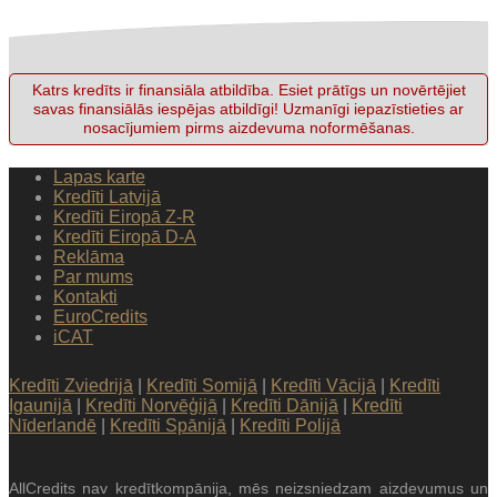
Katrs kredīts ir finansiāla atbildība. Esiet prātīgs un novērtējiet
savas finansiālās iespējas atbildīgi! Uzmanīgi iepazīstieties ar
nosacījumiem pirms aizdevuma noformēšanas.
Lapas karte
Kredīti Latvijā
Kredīti Eiropā Z-R
Kredīti Eiropā D-A
Reklāma
Par mums
Kontakti
EuroCredits
iCAT
Kredīti Zviedrijā
|
Kredīti Somijā
|
Kredīti Vācijā
|
Kredīti
Igaunijā
|
Kredīti Norvēģijā
|
Kredīti Dānijā
|
Kredīti
Nīderlandē
|
Kredīti Spānijā
|
Kredīti Polijā
AllCredits nav kredītkompānija, mēs neizsniedzam aizdevumus un