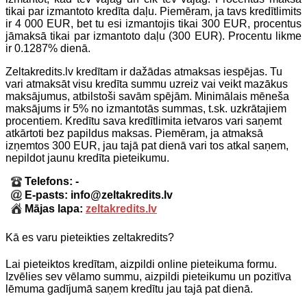
tikai par izmantoto kredīta daļu. Piemēram, ja tavs kredītlimits
ir 4 000 EUR, bet tu esi izmantojis tikai 300 EUR, procentus
jāmaksā tikai par izmantoto daļu (300 EUR). Procentu likme
ir 0.1287% dienā.
Zeltakredits.lv kredītam ir dažādas atmaksas iespējas. Tu
vari atmaksāt visu kredīta summu uzreiz vai veikt mazākus
maksājumus, atbilstoši savām spējām. Minimālais mēneša
maksājums ir 5% no izmantotās summas, t.sk. uzkrātajiem
procentiem. Kredītu sava kredītlimita ietvaros vari saņemt
atkārtoti bez papildus maksas. Piemēram, ja atmaksā
izņemtos 300 EUR, jau tajā pat dienā vari tos atkal saņem,
nepildot jaunu kredīta pieteikumu.
Telefons: -
E-pasts: info@zeltakredits.lv
Mājas lapa:
zeltakredits.lv
Kā es varu pieteikties zeltakredits?
Lai pieteiktos kredītam, aizpildi online pieteikuma formu.
Izvēlies sev vēlamo summu, aizpildi pieteikumu un pozitīva
lēmuma gadījumā saņem kredītu jau tajā pat dienā.