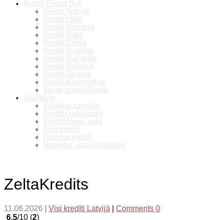
Kredīti Eiropā D-A
Kredīti Spānijā
Kredīti Itālijā
Kredīti Horvātijā
Kredīti Polijā
Kredīti Čehijā
Kredīti Bulgārijā
Kredīti Rumānijā
Kredīti Moldovā
Kredīti Ukrainā
Kredīti Kazahstānā
Vairāk kredīti Eiropā
Jautājumi
Kataloga ceļvedis
Kredītu kalkulators
Kreditēšanas veidi
Ātrie kredīti
Patēriņa kredīti
Hipotēka, auto aizdevumi
ZeltaKredits
11.06.2026
|
Visi kredīti Latvijā
|
Comments 0
6.5
/10 (
2
)