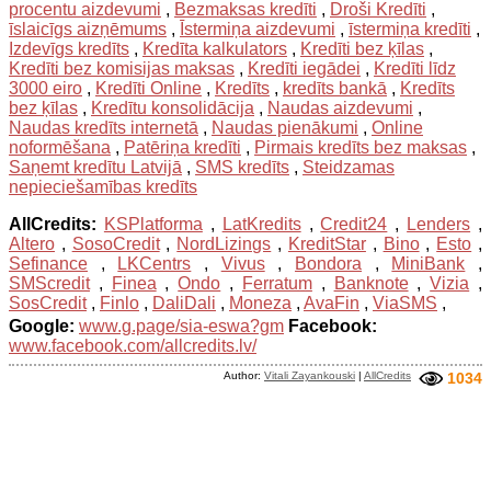
procentu aizdevumi
,
Bezmaksas kredīti
,
Droši Kredīti
,
īslaicīgs aizņēmums
,
Īstermiņa aizdevumi
,
īstermiņa kredīti
,
Izdevīgs kredīts
,
Kredīta kalkulators
,
Kredīti bez ķīlas
,
Kredīti bez komisijas maksas
,
Kredīti iegādei
,
Kredīti līdz
3000 eiro
,
Kredīti Online
,
Kredīts
,
kredīts bankā
,
Kredīts
bez ķīlas
,
Kredītu konsolidācija
,
Naudas aizdevumi
,
Naudas kredīts internetā
,
Naudas pienākumi
,
Online
noformēšana
,
Patēriņa kredīti
,
Pirmais kredīts bez maksas
,
Saņemt kredītu Latvijā
,
SMS kredīts
,
Steidzamas
nepieciešamības kredīts
AllCredits:
KSPlatforma
,
LatKredits
,
Credit24
,
Lenders
,
Altero
,
SosoCredit
,
NordLizings
,
KreditStar
,
Bino
,
Esto
,
Sefinance
,
LKCentrs
,
Vivus
,
Bondora
,
MiniBank
,
SMScredit
,
Finea
,
Ondo
,
Ferratum
,
Banknote
,
Vizia
,
SosCredit
,
Finlo
,
DaliDali
,
Moneza
,
AvaFin
,
ViaSMS
,
Google:
www.g.page/sia-eswa?gm
Facebook:
www.facebook.com/allcredits.lv/
Author:
Vitali Zayankouski
|
AllCredits
1034