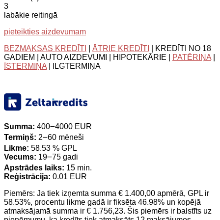
3
labākie reitingā
pieteikties aizdevumam
BEZMAKSAS KREDĪTI
|
ĀTRIE KREDĪTI
| KREDĪTI NO 18
GADIEM | AUTO AIZDEVUMI | HIPOTEKĀRIE |
PATĒRIŅA
|
ĪSTERMIŅA
| ILGTERMIŅA
Summa:
400౼4000 EUR
Termiņš:
2౼60 mēneši
Likme:
58.53 % GPL
Vecums:
19౼75 gadi
Apstrādes laiks:
15 min.
Reģistrācija:
0.01 EUR
Piemērs: Ja tiek izņemta summa € 1.400,00 apmērā, GPL ir
58.53%, procentu likme gadā ir fiksēta 46.98% un kopējā
atmaksājamā summa ir € 1.756,23. Šis piemērs ir balstīts uz
pieņēmumu, ka kredīts tiek atmaksāts 12 maksājumos.