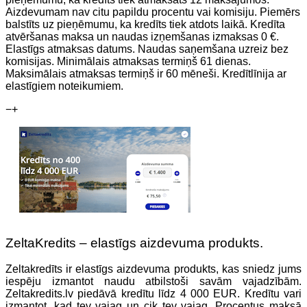
Aizdevumam nav citu papildu procentu vai komisiju. Piemērs
balstīts uz pieņēmumu, ka kredīts tiek atdots laikā. Kredīta
atvēršanas maksa un naudas izņemšanas izmaksas 0 €.
Elastīgs atmaksas datums. Naudas saņemšana uzreiz bez
komisijas. Minimālais atmaksas termiņš 61 dienas.
Maksimālais atmaksas termiņš ir 60 mēneši. Kredītlīnija ar
elastīgiem noteikumiem.
−
+
ZeltaKredits – elastīgs aizdevuma produkts.
Zeltakredīts ir elastīgs aizdevuma produkts, kas sniedz jums
iespēju izmantot naudu atbilstoši savām vajadzībām.
Zeltakredits.lv piedāvā kredītu līdz 4 000 EUR. Kredītu vari
izmantot, kad tev vajag un cik tev vajag. Procentus maksā