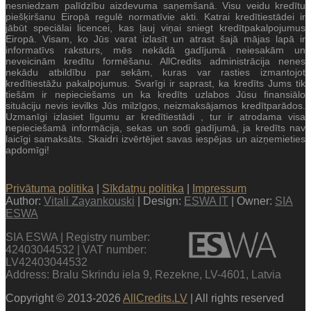
nesniedzam palīdzību aizdevuma saņemšanā. Visu veidu kredītu
piešķiršanu Eiropā regulē normatīvie akti. Katrai kredītiestādei ir
jābūt speciālai licencei, kas ļauj viņai sniegt kredītpakalpojumus
Eiropā. Visam, ko Jūs varat izlasīt un atrast šajā mājas lapā ir
informatīvs raksturs, mēs nekādā gadījumā neiesakām un
neveicinām kredītu formēšanu. AllCredits administrācija nenes
nekādu atbildību par sekām, kuras var rasties izmantojot
kredītiestāžu pakalpojumus. Svarīgi ir saprast, ka kredīts Jums tik
tiešām ir nepieciešams un ka kredīts uzlabos Jūsu finansiālo
situāciju nevis ievilks Jūs milzīgos, neizmaksājamos kredītparādos.
Uzmanīgi izlasiet līgumu ar kredītiestādi , tur ir atrodama visa
nepieciešamā informācija, sekas un sodi gadījumā, ja kredīts nav
laicīgi samaksāts. Skaidri izvērtējiet savas iespējas un aizņemieties
apdomīgi!
Privātuma politika
|
Sīkdatņu politika
|
Impressum
Author:
Vitali Zayankouski
| Design:
ESWA IT
| Owner:
SIA
ESWA
SIA ESWA | Registry number:
42403044532 | VAT number:
LV42403044532
Address: Bralu Skrindu iela 9, Rezekne, LV-4601, Latvia
Copyright © 2013-2026
AllCredits.LV
| All rights reserved