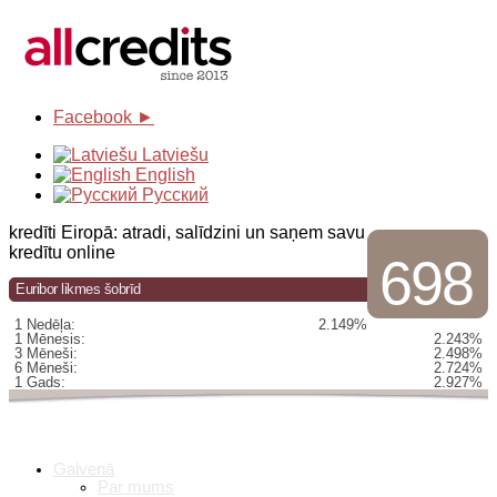
Facebook ►
Latviešu
English
Русский
kredīti Eiropā: atradi, salīdzini un saņem savu
kredītu online
698
Euribor likmes šobrīd
1 Nedēļa:
2.149%
1 Mēnesis:
2.243%
3 Mēneši:
2.498%
6 Mēneši:
2.724%
1 Gads:
2.927%
Galvenā
Par mums