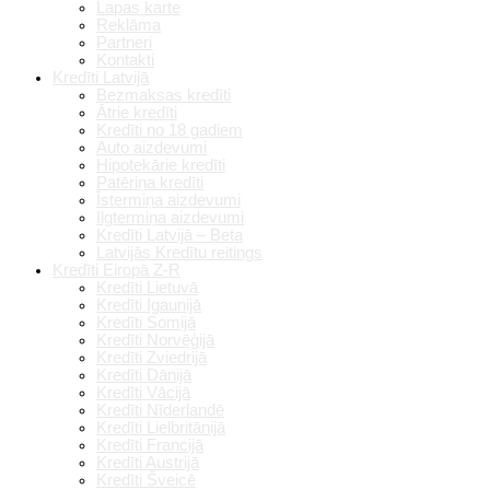
Lapas karte
Reklāma
Partneri
Kontakti
Kredīti Latvijā
Bezmaksas kredīti
Ātrie kredīti
Kredīti no 18 gadiem
Auto aizdevumi
Hipotekārie kredīti
Patēriņa kredīti
Īstermiņa aizdevumi
Ilgtermiņa aizdevumi
Kredīti Latvijā – Beta
Latvijās Kredītu reitings
Kredīti Eiropā Z-R
Kredīti Lietuvā
Kredīti Igaunijā
Kredīti Somijā
Kredīti Norvēģijā
Kredīti Zviedrijā
Kredīti Dānijā
Kredīti Vācijā
Kredīti Nīderlandē
Kredīti Lielbritānijā
Kredīti Francijā
Kredīti Austrijā
Kredīti Šveicē