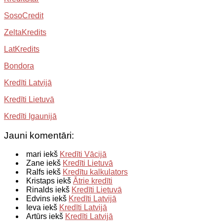
SosoCredit
ZeltaKredits
LatKredits
Bondora
Kredīti Latvijā
Kredīti Lietuvā
Kredīti Igaunijā
Jauni komentāri:
mari iekš
Kredīti Vācijā
Zane iekš
Kredīti Lietuvā
Ralfs iekš
Kredītu kalkulators
Kristaps iekš
Ātrie kredīti
Rinalds iekš
Kredīti Lietuvā
Edvins iekš
Kredīti Latvijā
Ieva iekš
Kredīti Latvijā
Artūrs iekš
Kredīti Latvijā