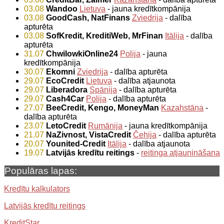
03.08
Wandoo
Lietuva
- jauna kredītkompānija
03.08
GoodCash, NatFinans
Zviedrija
- dalība
apturēta
03.08
SofKredit, KreditiWeb, MrFinan
Itālija
- dalība
apturēta
31.07
ChwilowkiOnline24
Polija
- jauna
kredītkompānija
30.07
Ekomni
Zviedrija
- dalība apturēta
29.07
EcoCredit
Lietuva
- dalība atjaunota
29.07
Liberadora
Spānija
- dalība apturēta
29.07
Cash4Car
Polija
- dalība apturēta
27.07
BeeCredit, Kengo, MoneyMan
Kazahstāna
-
dalība apturēta
23.07
LetoCredit
Rumānija
- jauna kredītkompānija
21.07
NaZivnost, VistaCredit
Čehija
- dalība apturēta
20.07
Younited-Credit
Itālija
- dalība atjaunota
19.07
Latvijās kredītu reitings
-
reitinga atjaunināšana
Populāras lapas:
Kredītu kalkulators
Latvijās kredītu reitings
KreditStar