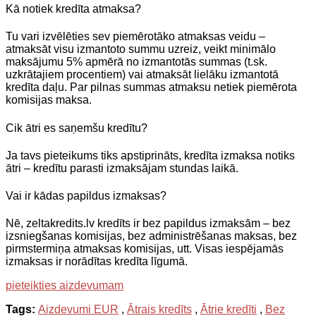
Kā notiek kredīta atmaksa?
Tu vari izvēlēties sev piemērotāko atmaksas veidu –
atmaksāt visu izmantoto summu uzreiz, veikt minimālo
maksājumu 5% apmērā no izmantotās summas (t.sk.
uzkrātajiem procentiem) vai atmaksāt lielāku izmantotā
kredīta daļu. Par pilnas summas atmaksu netiek piemērota
komisijas maksa.
Cik ātri es saņemšu kredītu?
Ja tavs pieteikums tiks apstiprināts, kredīta izmaksa notiks
ātri – kredītu parasti izmaksājam stundas laikā.
Vai ir kādas papildus izmaksas?
Nē, zeltakredits.lv kredīts ir bez papildus izmaksām – bez
izsniegšanas komisijas, bez administrēšanas maksas, bez
pirmstermiņa atmaksas komisijas, utt. Visas iespējamās
izmaksas ir norādītas kredīta līgumā.
pieteikties aizdevumam
Tags:
Aizdevumi EUR
,
Ātrais kredīts
,
Ātrie kredīti
,
Bez