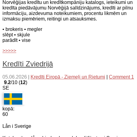
Norvēģijas kredītu un kredītkompāniju katalogs, ieteikumi un
kredīta piedāvājumu Norvēģijā salīdzinājums, kredīti ar pilnu
informāciju, aizdevuma noteikumiem, procentu likmēm un
izmaksu piemēriem, reitingi un atsauksmes.
• brokeris
• megler
slēpt
• skjule
parādīt
• vise
>>>>>
Kredīti Zviedrijā
05.06.2026
|
Kredīti Eiropā - Ziemeļi un Rietumi
|
Comment 1
9.2
/10 (
12
)
SE
kopā:
60
Lån i Sverige