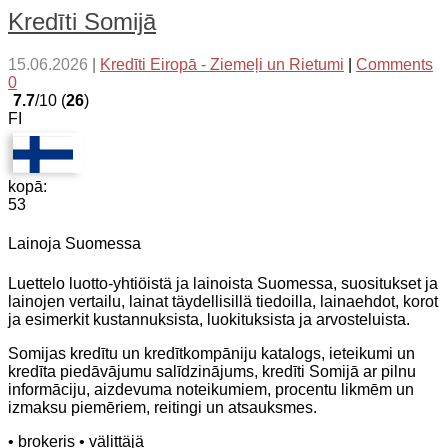
Kredīti Somijā
15.06.2026
|
Kredīti Eiropā - Ziemeļi un Rietumi
|
Comments
0
7.7
/10 (
26
)
FI
kopā:
53
Lainoja Suomessa
Luettelo luotto-yhtiöistä ja lainoista Suomessa, suositukset ja
lainojen vertailu, lainat täydellisillä tiedoilla, lainaehdot, korot
ja esimerkit kustannuksista, luokituksista ja arvosteluista.
Somijas kredītu un kredītkompāniju katalogs, ieteikumi un
kredīta piedāvājumu salīdzinājums, kredīti Somijā ar pilnu
informāciju, aizdevuma noteikumiem, procentu likmēm un
izmaksu piemēriem, reitingi un atsauksmes.
• brokeris
• välittäjä