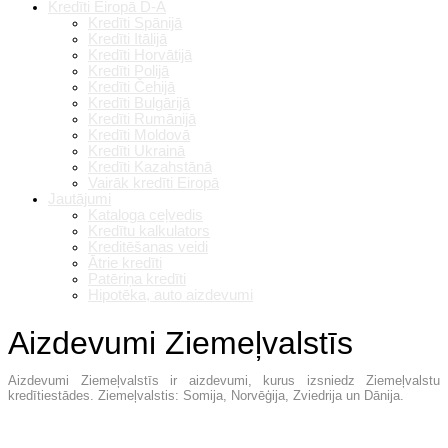
Kredīti Eiropā D-A
Kredīti Spānijā
Kredīti Itālijā
Kredīti Horvātijā
Kredīti Polijā
Kredīti Čehijā
Kredīti Bulgārijā
Kredīti Rumānijā
Kredīti Moldovā
Kredīti Ukrainā
Kredīti Kazahstānā
Vairāk kredīti Eiropā
Jautājumi
Kataloga ceļvedis
Kredītu kalkulators
Kreditēšanas veidi
Ātrie kredīti
Patēriņa kredīti
Hipotēka, auto aizdevumi
Aizdevumi Ziemeļvalstīs
Aizdevumi Ziemeļvalstīs ir aizdevumi, kurus izsniedz Ziemeļvalstu
kredītiestādes. Ziemeļvalstis: Somija, Norvēģija, Zviedrija un Dānija.