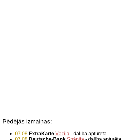
Pēdējās izmaiņas:
07.08
ExtraKarte
Vācija
- dalība apturēta
07.08
Deutsche-Bank
Spānija
- dalība apturēta