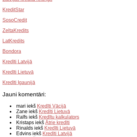
KreditStar
SosoCredit
ZeltaKredits
LatKredits
Bondora
Kredīti Latvijā
Kredīti Lietuvā
Kredīti Igaunijā
Jauni komentāri:
mari iekš
Kredīti Vācijā
Zane iekš
Kredīti Lietuvā
Ralfs iekš
Kredītu kalkulators
Kristaps iekš
Ātrie kredīti
Rinalds iekš
Kredīti Lietuvā
Edvins iekš
Kredīti Latvijā