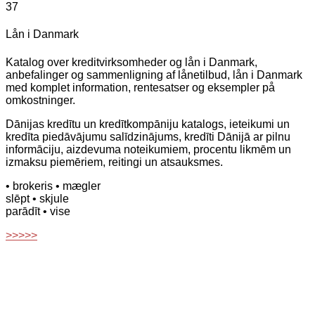
37
Lån i Danmark
Katalog over kreditvirksomheder og lån i Danmark,
anbefalinger og sammenligning af lånetilbud, lån i Danmark
med komplet information, rentesatser og eksempler på
omkostninger.
Dānijas kredītu un kredītkompāniju katalogs, ieteikumi un
kredīta piedāvājumu salīdzinājums, kredīti Dānijā ar pilnu
informāciju, aizdevuma noteikumiem, procentu likmēm un
izmaksu piemēriem, reitingi un atsauksmes.
• brokeris
• mægler
slēpt
• skjule
parādīt
• vise
>>>>>