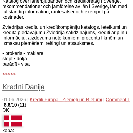
Katalog över lånerbjudanden och kreditföretag i Sverige,
rekommendationer och jämförelse av lån i Sverige, lån med
fullständig information, räntesatser och exempel på
kostnader.
Zviedrijas kredītu un kredītkompāniju katalogs, ieteikumi un
kredīta piedāvājumu Zviedrijā salīdzinājums, kredīti ar pilnu
informāciju, aizdevuma noteikumiem, procentu likmēm un
izmaksu piemēriem, reitingi un atsauksmes.
• brokeris
• mäklare
slēpt
• dölja
parādīt
• visa
>>>>>
Kredīti Dānijā
01.06.2026
|
Kredīti Eiropā - Ziemeļi un Rietumi
|
Comment 1
8.6
/10 (
11
)
DK
kopā: