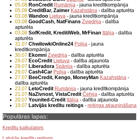
05.08
RonCredit
Rumānija
- jauna kredītkompānija
05.08
CreditBar, Zaimer
Kazahstāna
- dalība apturēta
03.08
Wandoo
Lietuva
- jauna kredītkompānija
03.08
GoodCash, NatFinans
Zviedrija
- dalība
apturēta
03.08
SofKredit, KreditiWeb, MrFinan
Itālija
- dalība
apturēta
31.07
ChwilowkiOnline24
Polija
- jauna
kredītkompānija
30.07
Ekomni
Zviedrija
- dalība apturēta
29.07
EcoCredit
Lietuva
- dalība atjaunota
29.07
Liberadora
Spānija
- dalība apturēta
29.07
Cash4Car
Polija
- dalība apturēta
27.07
BeeCredit, Kengo, MoneyMan
Kazahstāna
-
dalība apturēta
23.07
LetoCredit
Rumānija
- jauna kredītkompānija
21.07
NaZivnost, VistaCredit
Čehija
- dalība apturēta
20.07
Younited-Credit
Itālija
- dalība atjaunota
19.07
Latvijās kredītu reitings
-
reitinga atjaunināšana
Populāras lapas:
Kredītu kalkulators
Latvijās kredītu reitings