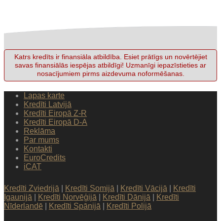
Katrs kredīts ir finansiāla atbildība. Esiet prātīgs un novērtējiet
savas finansiālās iespējas atbildīgi! Uzmanīgi iepazīstieties ar
nosacījumiem pirms aizdevuma noformēšanas.
Lapas karte
Kredīti Latvijā
Kredīti Eiropā Z-R
Kredīti Eiropā D-A
Reklāma
Par mums
Kontakti
EuroCredits
iCAT
Kredīti Zviedrijā
|
Kredīti Somijā
|
Kredīti Vācijā
|
Kredīti
Igaunijā
|
Kredīti Norvēģijā
|
Kredīti Dānijā
|
Kredīti
Nīderlandē
|
Kredīti Spānijā
|
Kredīti Polijā