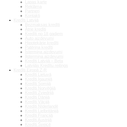
Lapas karte
Reklāma
Partneri
Kontakti
Kredīti Latvijā
Bezmaksas kredīti
Ātrie kredīti
Kredīti no 18 gadiem
Auto aizdevumi
Hipotekārie kredīti
Patēriņa kredīti
Īstermiņa aizdevumi
Ilgtermiņa aizdevumi
Kredīti Latvijā – Beta
Latvijās Kredītu reitings
Kredīti Eiropā Z-R
Kredīti Lietuvā
Kredīti Igaunijā
Kredīti Somijā
Kredīti Norvēģijā
Kredīti Zviedrijā
Kredīti Dānijā
Kredīti Vācijā
Kredīti Nīderlandē
Kredīti Lielbritānijā
Kredīti Francijā
Kredīti Austrijā
Kredīti Šveicē