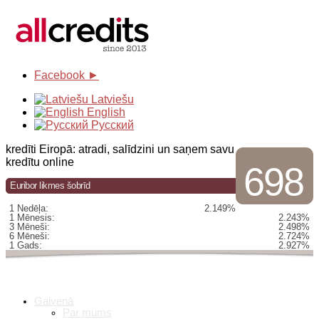
Facebook ►
Latviešu
English
Русский
kredīti Eiropā: atradi, salīdzini un saņem savu
kredītu online
698
Euribor likmes šobrīd
1 Nedēļa:
2.149%
1 Mēnesis:
2.243%
3 Mēneši:
2.498%
6 Mēneši:
2.724%
1 Gads:
2.927%
Galvenā
Par mums