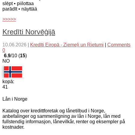
slēpt
• piilottaa
parādīt
• näyttää
>>>>>
Kredīti Norvēģijā
10.06.2026
|
Kredīti Eiropā - Ziemeļi un Rietumi
|
Comments
0
6.9
/10 (
15
)
NO
kopā:
41
Lån i Norge
Katalog over kredittforetak og lånetilbud i Norge,
anbefalinger og sammenligning av lån i Norge, lån med
fullstendig informasjon, lånevilkår, renter og eksempler på
kostnader.