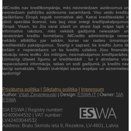
AllCredits nav kredītkompānija, mēs neizsniedzam aizdevumus un
nesniedzam palīdzību aizdevuma saņemšanā. Visu veidu kredītu
piešķiršanu Eiropā regulē normatīvie akti. Katrai kredītiestādei ir
jābūt speciālai licencei, kas ļauj viņai sniegt kredītpakalpojumus
Eiropā. Visam, ko Jūs varat izlasīt un atrast šajā mājas lapā ir
informatīvs raksturs, mēs nekādā gadījumā neiesakām un
neveicinām kredītu formēšanu. AllCredits administrācija nenes
nekādu atbildību par sekām, kuras var rasties izmantojot
kredītiestāžu pakalpojumus. Svarīgi ir saprast, ka kredīts Jums tik
tiešām ir nepieciešams un ka kredīts uzlabos Jūsu finansiālo
situāciju nevis ievilks Jūs milzīgos, neizmaksājamos kredītparādos.
Uzmanīgi izlasiet līgumu ar kredītiestādi , tur ir atrodama visa
nepieciešamā informācija, sekas un sodi gadījumā, ja kredīts nav
laicīgi samaksāts. Skaidri izvērtējiet savas iespējas un aizņemieties
apdomīgi!
Privātuma politika
|
Sīkdatņu politika
|
Impressum
Author:
Vitali Zayankouski
| Design:
ESWA IT
| Owner:
SIA
ESWA
SIA ESWA | Registry number:
42403044532 | VAT number:
LV42403044532
Address: Bralu Skrindu iela 9, Rezekne, LV-4601, Latvia