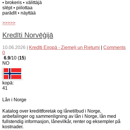
• brokeris
• välittäjä
slēpt
• piilottaa
parādīt
• näyttää
>>>>>
Kredīti Norvēģijā
10.06.2026
|
Kredīti Eiropā - Ziemeļi un Rietumi
|
Comments
0
6.9
/10 (
15
)
NO
kopā:
41
Lån i Norge
Katalog over kredittforetak og lånetilbud i Norge,
anbefalinger og sammenligning av lån i Norge, lån med
fullstendig informasjon, lånevilkår, renter og eksempler på
kostnader.