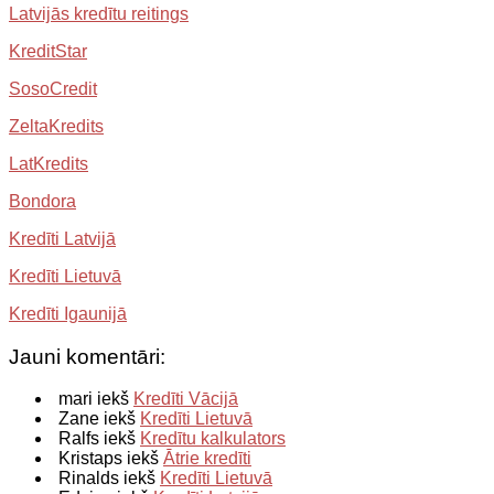
Latvijās kredītu reitings
KreditStar
SosoCredit
ZeltaKredits
LatKredits
Bondora
Kredīti Latvijā
Kredīti Lietuvā
Kredīti Igaunijā
Jauni komentāri:
mari iekš
Kredīti Vācijā
Zane iekš
Kredīti Lietuvā
Ralfs iekš
Kredītu kalkulators
Kristaps iekš
Ātrie kredīti
Rinalds iekš
Kredīti Lietuvā