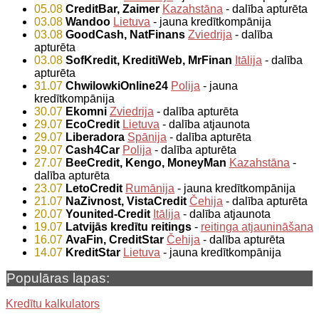
05.08
CreditBar, Zaimer
Kazahstāna
- dalība apturēta
03.08
Wandoo
Lietuva
- jauna kredītkompānija
03.08
GoodCash, NatFinans
Zviedrija
- dalība
apturēta
03.08
SofKredit, KreditiWeb, MrFinan
Itālija
- dalība
apturēta
31.07
ChwilowkiOnline24
Polija
- jauna
kredītkompānija
30.07
Ekomni
Zviedrija
- dalība apturēta
29.07
EcoCredit
Lietuva
- dalība atjaunota
29.07
Liberadora
Spānija
- dalība apturēta
29.07
Cash4Car
Polija
- dalība apturēta
27.07
BeeCredit, Kengo, MoneyMan
Kazahstāna
-
dalība apturēta
23.07
LetoCredit
Rumānija
- jauna kredītkompānija
21.07
NaZivnost, VistaCredit
Čehija
- dalība apturēta
20.07
Younited-Credit
Itālija
- dalība atjaunota
19.07
Latvijās kredītu reitings
-
reitinga atjaunināšana
16.07
AvaFin, CreditStar
Čehija
- dalība apturēta
14.07
KreditStar
Lietuva
- jauna kredītkompānija
Populāras lapas:
Kredītu kalkulators