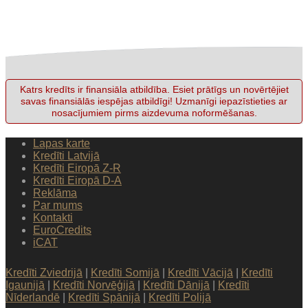
Katrs kredīts ir finansiāla atbildība. Esiet prātīgs un novērtējiet
savas finansiālās iespējas atbildīgi! Uzmanīgi iepazīstieties ar
nosacījumiem pirms aizdevuma noformēšanas.
Lapas karte
Kredīti Latvijā
Kredīti Eiropā Z-R
Kredīti Eiropā D-A
Reklāma
Par mums
Kontakti
EuroCredits
iCAT
Kredīti Zviedrijā
|
Kredīti Somijā
|
Kredīti Vācijā
|
Kredīti
Igaunijā
|
Kredīti Norvēģijā
|
Kredīti Dānijā
|
Kredīti
Nīderlandē
|
Kredīti Spānijā
|
Kredīti Polijā