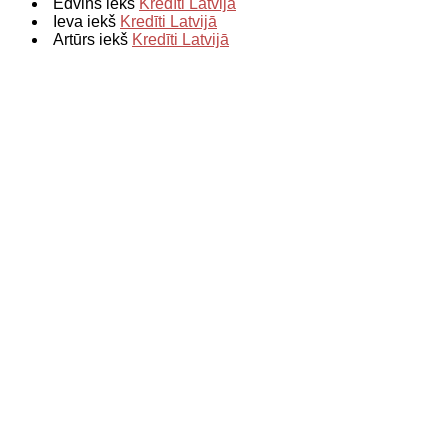
Edvins iekš
Kredīti Latvijā
Ieva iekš
Kredīti Latvijā
Artūrs iekš
Kredīti Latvijā