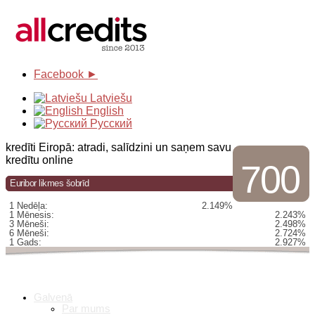
Facebook ►
Latviešu
English
Русский
kredīti Eiropā: atradi, salīdzini un saņem savu
kredītu online
700
Euribor likmes šobrīd
1 Nedēļa:
2.149%
1 Mēnesis:
2.243%
3 Mēneši:
2.498%
6 Mēneši:
2.724%
1 Gads:
2.927%
Galvenā
Par mums