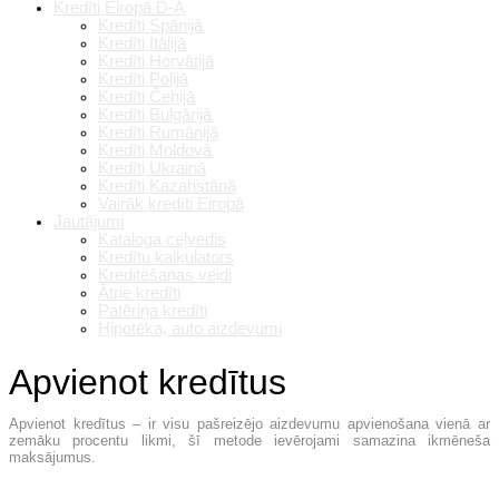
Kredīti Eiropā D-A
Kredīti Spānijā
Kredīti Itālijā
Kredīti Horvātijā
Kredīti Polijā
Kredīti Čehijā
Kredīti Bulgārijā
Kredīti Rumānijā
Kredīti Moldovā
Kredīti Ukrainā
Kredīti Kazahstānā
Vairāk kredīti Eiropā
Jautājumi
Kataloga ceļvedis
Kredītu kalkulators
Kreditēšanas veidi
Ātrie kredīti
Patēriņa kredīti
Hipotēka, auto aizdevumi
Apvienot kredītus
Apvienot kredītus – ir visu pašreizējo aizdevumu apvienošana vienā ar
zemāku procentu likmi, šī metode ievērojami samazina ikmēneša
maksājumus.