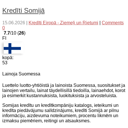
Kredīti Somijā
15.06.2026
|
Kredīti Eiropā - Ziemeļi un Rietumi
|
Comments
0
7.7
/10 (
26
)
FI
kopā:
53
Lainoja Suomessa
Luettelo luotto-yhtiöistä ja lainoista Suomessa, suositukset ja
lainojen vertailu, lainat täydellisillä tiedoilla, lainaehdot, korot
ja esimerkit kustannuksista, luokituksista ja arvosteluista.
Somijas kredītu un kredītkompāniju katalogs, ieteikumi un
kredīta piedāvājumu salīdzinājums, kredīti Somijā ar pilnu
informāciju, aizdevuma noteikumiem, procentu likmēm un
izmaksu piemēriem, reitingi un atsauksmes.