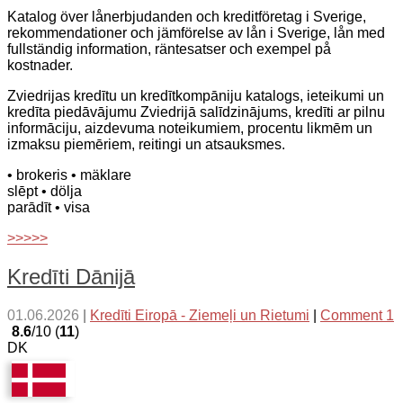
Katalog över lånerbjudanden och kreditföretag i Sverige,
rekommendationer och jämförelse av lån i Sverige, lån med
fullständig information, räntesatser och exempel på
kostnader.
Zviedrijas kredītu un kredītkompāniju katalogs, ieteikumi un
kredīta piedāvājumu Zviedrijā salīdzinājums, kredīti ar pilnu
informāciju, aizdevuma noteikumiem, procentu likmēm un
izmaksu piemēriem, reitingi un atsauksmes.
• brokeris
• mäklare
slēpt
• dölja
parādīt
• visa
>>>>>
Kredīti Dānijā
01.06.2026
|
Kredīti Eiropā - Ziemeļi un Rietumi
|
Comment 1
8.6
/10 (
11
)
DK