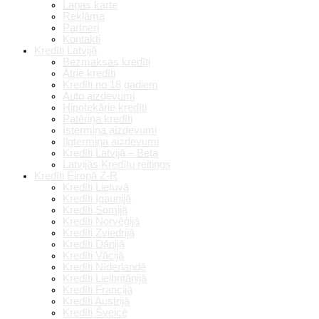
Lapas karte
Reklāma
Partneri
Kontakti
Kredīti Latvijā
Bezmaksas kredīti
Ātrie kredīti
Kredīti no 18 gadiem
Auto aizdevumi
Hipotekārie kredīti
Patēriņa kredīti
Īstermiņa aizdevumi
Ilgtermiņa aizdevumi
Kredīti Latvijā – Beta
Latvijās Kredītu reitings
Kredīti Eiropā Z-R
Kredīti Lietuvā
Kredīti Igaunijā
Kredīti Somijā
Kredīti Norvēģijā
Kredīti Zviedrijā
Kredīti Dānijā
Kredīti Vācijā
Kredīti Nīderlandē
Kredīti Lielbritānijā
Kredīti Francijā
Kredīti Austrijā
Kredīti Šveicē