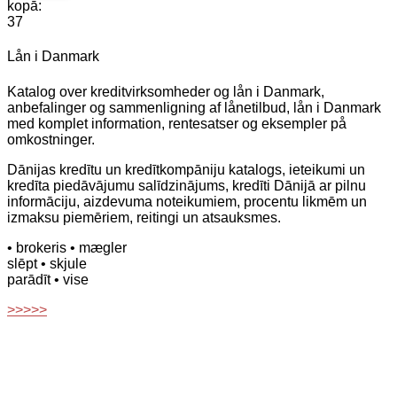
kopā:
37
Lån i Danmark
Katalog over kreditvirksomheder og lån i Danmark,
anbefalinger og sammenligning af lånetilbud, lån i Danmark
med komplet information, rentesatser og eksempler på
omkostninger.
Dānijas kredītu un kredītkompāniju katalogs, ieteikumi un
kredīta piedāvājumu salīdzinājums, kredīti Dānijā ar pilnu
informāciju, aizdevuma noteikumiem, procentu likmēm un
izmaksu piemēriem, reitingi un atsauksmes.
• brokeris
• mægler
slēpt
• skjule
parādīt
• vise
>>>>>