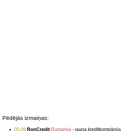
Pēdējās izmaiņas:
05.08
RonCredit
Rumānija
- jauna kredītkompānija