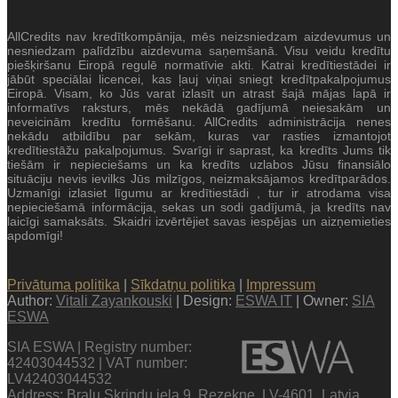
AllCredits nav kredītkompānija, mēs neizsniedzam aizdevumus un
nesniedzam palīdzību aizdevuma saņemšanā. Visu veidu kredītu
piešķiršanu Eiropā regulē normatīvie akti. Katrai kredītiestādei ir
jābūt speciālai licencei, kas ļauj viņai sniegt kredītpakalpojumus
Eiropā. Visam, ko Jūs varat izlasīt un atrast šajā mājas lapā ir
informatīvs raksturs, mēs nekādā gadījumā neiesakām un
neveicinām kredītu formēšanu. AllCredits administrācija nenes
nekādu atbildību par sekām, kuras var rasties izmantojot
kredītiestāžu pakalpojumus. Svarīgi ir saprast, ka kredīts Jums tik
tiešām ir nepieciešams un ka kredīts uzlabos Jūsu finansiālo
situāciju nevis ievilks Jūs milzīgos, neizmaksājamos kredītparādos.
Uzmanīgi izlasiet līgumu ar kredītiestādi , tur ir atrodama visa
nepieciešamā informācija, sekas un sodi gadījumā, ja kredīts nav
laicīgi samaksāts. Skaidri izvērtējiet savas iespējas un aizņemieties
apdomīgi!
Privātuma politika
|
Sīkdatņu politika
|
Impressum
Author:
Vitali Zayankouski
| Design:
ESWA IT
| Owner:
SIA
ESWA
SIA ESWA | Registry number:
42403044532 | VAT number:
LV42403044532
Address: Bralu Skrindu iela 9, Rezekne, LV-4601, Latvia