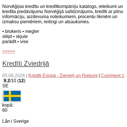
Norvēģijas kredītu un kredītkompāniju katalogs, ieteikumi un
kredīta piedāvājumu Norvēģijā salīdzinājums, kredīti ar pilnu
informāciju, aizdevuma noteikumiem, procentu likmēm un
izmaksu piemēriem, reitingi un atsauksmes.
• brokeris
• megler
slēpt
• skjule
parādīt
• vise
>>>>>
Kredīti Zviedrijā
05.06.2026
|
Kredīti Eiropā - Ziemeļi un Rietumi
|
Comment 1
9.2
/10 (
12
)
SE
kopā:
60
Lån i Sverige