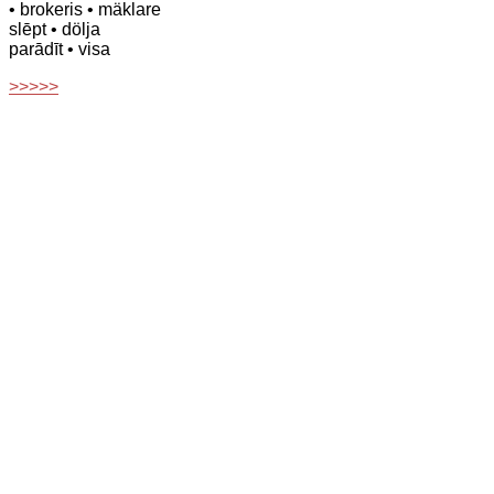
• brokeris
• mäklare
slēpt
• dölja
parādīt
• visa
>>>>>