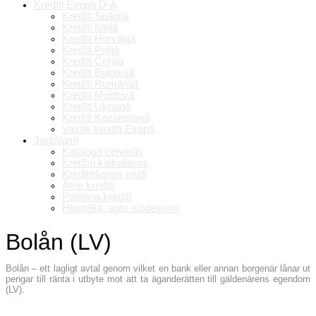
Kredīti Eiropā D-A
Kredīti Spānijā
Kredīti Itālijā
Kredīti Horvātijā
Kredīti Polijā
Kredīti Čehijā
Kredīti Bulgārijā
Kredīti Rumānijā
Kredīti Moldovā
Kredīti Ukrainā
Kredīti Kazahstānā
Vairāk kredīti Eiropā
Jautājumi
Kataloga ceļvedis
Kredītu kalkulators
Kreditēšanas veidi
Ātrie kredīti
Patēriņa kredīti
Hipotēka, auto aizdevumi
Bolån (LV)
Bolån – ett lagligt avtal genom vilket en bank eller annan borgenär lånar ut
pengar till ränta i utbyte mot att ta äganderätten till gäldenärens egendom
(LV).