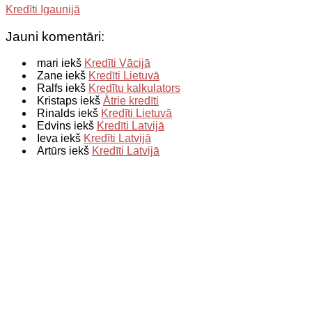
Kredīti Igaunijā
Jauni komentāri:
mari iekš
Kredīti Vācijā
Zane iekš
Kredīti Lietuvā
Ralfs iekš
Kredītu kalkulators
Kristaps iekš
Ātrie kredīti
Rinalds iekš
Kredīti Lietuvā
Edvins iekš
Kredīti Latvijā
Ieva iekš
Kredīti Latvijā
Artūrs iekš
Kredīti Latvijā