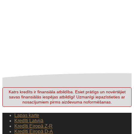
Katrs kredīts ir finansiāla atbildība. Esiet prātīgs un novērtējiet
savas finansiālās iespējas atbildīgi! Uzmanīgi iepazīstieties ar
nosacījumiem pirms aizdevuma noformēšanas.
Lapas karte
Kredīti Latvijā
Kredīti Eiropā Z-R
Kredīti Eiropā D-A