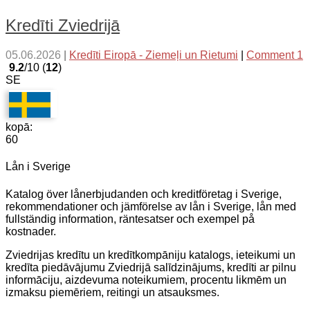
Kredīti Zviedrijā
05.06.2026
|
Kredīti Eiropā - Ziemeļi un Rietumi
|
Comment 1
9.2
/10 (
12
)
SE
kopā:
60
Lån i Sverige
Katalog över lånerbjudanden och kreditföretag i Sverige,
rekommendationer och jämförelse av lån i Sverige, lån med
fullständig information, räntesatser och exempel på
kostnader.
Zviedrijas kredītu un kredītkompāniju katalogs, ieteikumi un
kredīta piedāvājumu Zviedrijā salīdzinājums, kredīti ar pilnu
informāciju, aizdevuma noteikumiem, procentu likmēm un
izmaksu piemēriem, reitingi un atsauksmes.