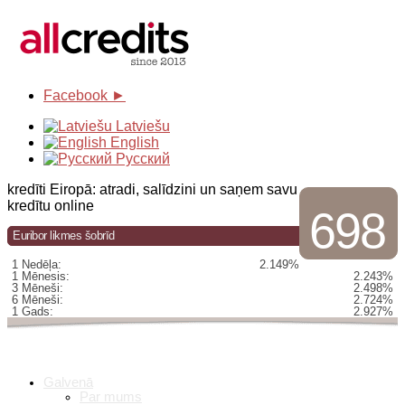
Facebook ►
Latviešu
English
Русский
kredīti Eiropā: atradi, salīdzini un saņem savu
kredītu online
698
Euribor likmes šobrīd
1 Nedēļa:
2.149%
1 Mēnesis:
2.243%
3 Mēneši:
2.498%
6 Mēneši:
2.724%
1 Gads:
2.927%
Galvenā
Par mums