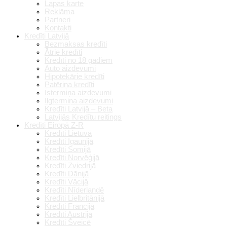
Lapas karte
Reklāma
Partneri
Kontakti
Kredīti Latvijā
Bezmaksas kredīti
Ātrie kredīti
Kredīti no 18 gadiem
Auto aizdevumi
Hipotekārie kredīti
Patēriņa kredīti
Īstermiņa aizdevumi
Ilgtermiņa aizdevumi
Kredīti Latvijā – Beta
Latvijās Kredītu reitings
Kredīti Eiropā Z-R
Kredīti Lietuvā
Kredīti Igaunijā
Kredīti Somijā
Kredīti Norvēģijā
Kredīti Zviedrijā
Kredīti Dānijā
Kredīti Vācijā
Kredīti Nīderlandē
Kredīti Lielbritānijā
Kredīti Francijā
Kredīti Austrijā
Kredīti Šveicē