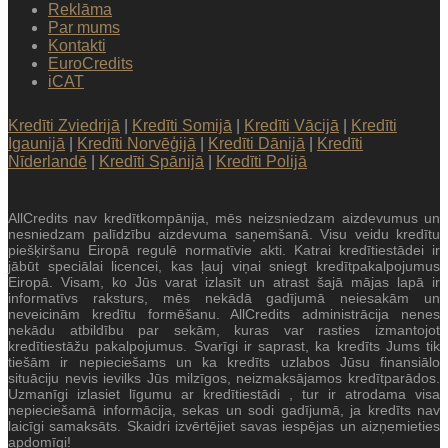
Reklāma
Par mums
Kontakti
EuroCredits
iCAT
Kredīti Zviedrijā
|
Kredīti Somijā
|
Kredīti Vācijā
|
Kredīti
Igaunijā
|
Kredīti Norvēģijā
|
Kredīti Dānijā
|
Kredīti
Nīderlandē
|
Kredīti Spānijā
|
Kredīti Polijā
AllCredits nav kredītkompānija, mēs neizsniedzam aizdevumus un
nesniedzam palīdzību aizdevuma saņemšanā. Visu veidu kredītu
piešķiršanu Eiropā regulē normatīvie akti. Katrai kredītiestādei ir
jābūt speciālai licencei, kas ļauj viņai sniegt kredītpakalpojumus
Eiropā. Visam, ko Jūs varat izlasīt un atrast šajā mājas lapā ir
informatīvs raksturs, mēs nekādā gadījumā neiesakām un
neveicinām kredītu formēšanu. AllCredits administrācija nenes
nekādu atbildību par sekām, kuras var rasties izmantojot
kredītiestāžu pakalpojumus. Svarīgi ir saprast, ka kredīts Jums tik
tiešām ir nepieciešams un ka kredīts uzlabos Jūsu finansiālo
situāciju nevis ievilks Jūs milzīgos, neizmaksājamos kredītparādos.
Uzmanīgi izlasiet līgumu ar kredītiestādi , tur ir atrodama visa
nepieciešamā informācija, sekas un sodi gadījumā, ja kredīts nav
laicīgi samaksāts. Skaidri izvērtējiet savas iespējas un aizņemieties
apdomīgi!