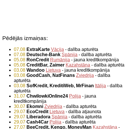
Pēdējās izmaiņas:
07.08
ExtraKarte
Vācija
- dalība apturēta
07.08
Deutsche-Bank
Spānija
- dalība apturēta
05.08
RonCredit
Rumānija
- jauna kredītkompānija
05.08
CreditBar, Zaimer
Kazahstāna
- dalība apturēta
03.08
Wandoo
Lietuva
- jauna kredītkompānija
03.08
GoodCash, NatFinans
Zviedrija
- dalība
apturēta
03.08
SofKredit, KreditiWeb, MrFinan
Itālija
- dalība
apturēta
31.07
ChwilowkiOnline24
Polija
- jauna
kredītkompānija
30.07
Ekomni
Zviedrija
- dalība apturēta
29.07
EcoCredit
Lietuva
- dalība atjaunota
29.07
Liberadora
Spānija
- dalība apturēta
29.07
Cash4Car
Polija
- dalība apturēta
27.07
BeeCredit, Kengo, MoneyMan
Kazahstāna
-