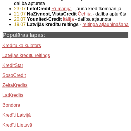
dalība apturēta
23.07
LetoCredit
Rumānija
- jauna kredītkompānija
21.07
NaZivnost, VistaCredit
Čehija
- dalība apturēta
20.07
Younited-Credit
Itālija
- dalība atjaunota
19.07
Latvijās kredītu reitings
-
reitinga atjaunināšana
Populāras lapas:
Kredītu kalkulators
Latvijās kredītu reitings
KreditStar
SosoCredit
ZeltaKredits
LatKredits
Bondora
Kredīti Latvijā
Kredīti Lietuvā